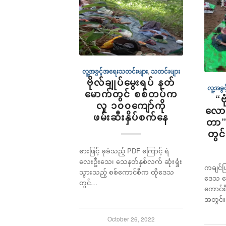
လူ့အခွင့်အရေးသတင်းများ
,
သတင်းများ
ဗိုလ်ချုပ်မွေးရပ် နတ်
လူ့အခွ
မောက်တွင် စစ်တပ်က
“ဗ
လူ ၁၀၀ကျော်ကို
လောက
ဖမ်းဆီးနှိပ်စက်နေ
တာ”
တွင
ဓားဖြင့် ခုခံသည့် PDF ကြောင့် ရဲ
လေးဦးသေ၊ သေနတ်နှစ်လက် ဆုံးရှုံး
ကချင်ပ
သွားသည့် စစ်ကောင်စီက ထိုဒေသ
ဒေသ တေ
တွင်…
ကောင်စီ
အတွင်
October 26, 2022