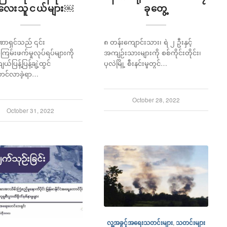
ေးသူငယ်များ￼
ခုတွေ့
ာရှင်သည် ၎င်း
၈ တန်းကျောင်းသား၊ ရဲ ၂ ဦးနှင့်
ြမ်းဖက်မှုလုပ်ရပ်များကို
အကျဉ်းသားများကို စစ်ကိုင်းတိုင်း၊
်ပြန့်ပြန့်ချဲ့ထွင်
ပုလဲမြို့ စီးနင်းမှုတွင်…
ာင်လာခဲ့ရာ…
October 28, 2022
October 31, 2022
လူ့အခွင့်အရေးသတင်းများ
,
သတင်းများ