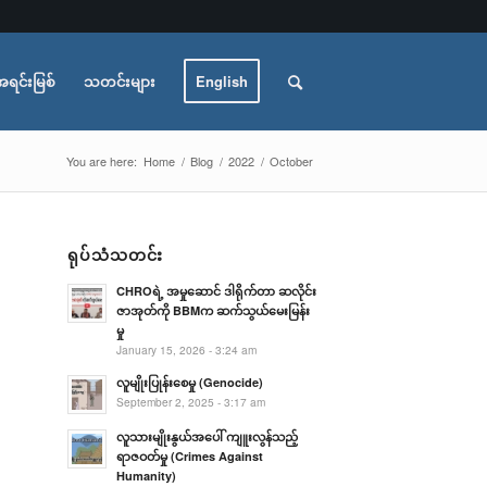
အရင်းမြစ်
သတင်းများ
English
You are here:
Home
/
Blog
/
2022
/
October
ရုပ်သံသတင်း
CHROရဲ့ အမှုဆောင် ဒါရိုက်တာ ဆလိုင်း
ဇာအုတ်ကို BBMက ဆက်သွယ်မေးမြန်း
မှု
January 15, 2026 - 3:24 am
လူမျိုးပြုန်းစေမှု (Genocide)
September 2, 2025 - 3:17 am
လူသားမျိုးနွယ်အပေါ် ကျူးလွန်သည့်
ရာဇဝတ်မှု (Crimes Against
Humanity)