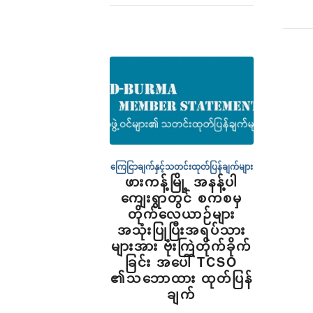
ကြေငြာချက်နှင့်သတင်းထုတ်ပြန်ချက်များ
ဖားကန့်မြို့ အနန့်ပါ​
ကျေးရွာတွင် စကစမှ
တိုက်​လေယာဉ်များ
အသုံးပြုပြီးအရပ်သား
များအား ဗုံးကြဲတိုက်ခိုက်
ခြင်း အ​​ပေါ် TCSO
၏သ​ဘောထား ထုတ်ပြန်
ချက်