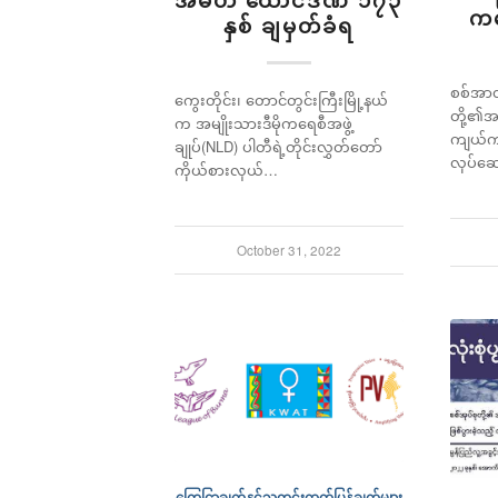
ကလ
နှစ် ချမှတ်ခံရ
စစ်အာဏ
ကွေးတိုင်း၊ တောင်တွင်းကြီးမြို့နယ်
တို့၏အက
က အမျိုးသားဒီမိုကရေစီအဖွဲ့
ကျယ်ကျယ
ချုပ်(NLD) ပါတီရဲ့တိုင်းလွှတ်တော်
လုပ်ဆေ
ကိုယ်စားလှယ်…
October 31, 2022
ကြေငြာချက်နှင့်သတင်းထုတ်ပြန်ချက်များ