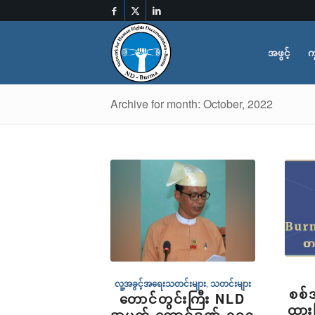
အဖွင့်
က
Archive for month: October, 2022
လူ့အခွင့်အရေးသတင်းများ
,
သတင်းများ
စစ်အ
တောင်တွင်းကြီး NLD
ထား
အမတ် ထောင်ဒဏ် ၁၇၃