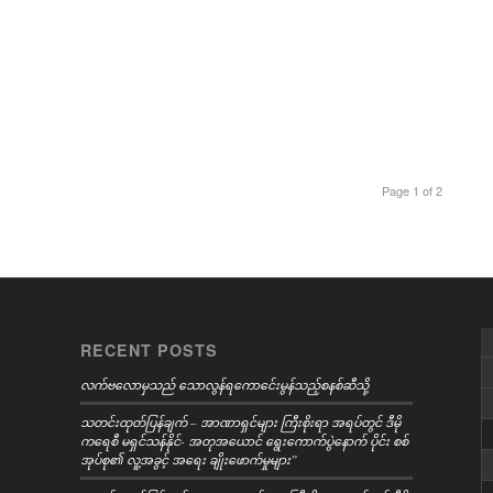
Page 1 of 2
RECENT POSTS
လက်ဗလောမှသည် သောလွန်ရကောင်ေးမွန်သည့်စနစ်ဆီသို့
သတင်းထုတ်ပြန်ချက် – အာဏာရှင်များ ကြီးစိုးရာ အရပ်တွင် ဒီမို
ကရေစီ မရှင်သန်နိုင်- အတုအယောင် ရွေးကောက်ပွဲနောက် ပိုင်း စစ်
အုပ်စု၏ လူ့အခွင့် အရေး ချိုးဖောက်မှုများ”