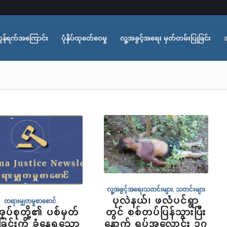
ွန်ရက်အကြောင်း
ပုံနှိပ်ထုတ်ေဝေမှု
လူ့အခွင့်အရေး မှတ်တမ်းပြုခြင်း
လူ့အခွင့်အရေးသတင်းများ
,
သတင်းများ
ပုလဲနယ်၊ ဖလံပင်ရွာ
တရားမျှတမှုစာစောင်
ုပ်စုတို့၏ ပစ်မှတ်
တွင် စစ်တပ်ပြန်သွားပြီး
ခြင်းကို ခံနေရသော
နောက် ရုပ်အလောင်း ၁၇