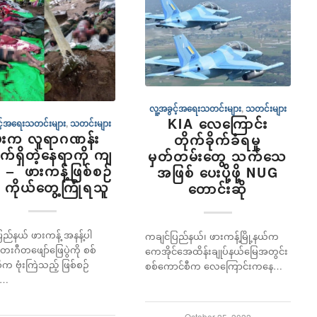
လူ့အခွင့်အရေးသတင်းများ
,
သတင်းများ
KIA လေကြောင်း
င့်အရေးသတင်းများ
,
သတင်းများ
ုံးက လူရာဂဏန်း
တိုက်ခိုက်ခံရမှု
်ရှိတဲ့နေရာကို ကျ
မှတ်တမ်းတွေ သက်သေ
 – ဖားကန့်ဖြစ်စဉ်
အဖြစ် ပေးပို့ဖို့ NUG
် ကိုယ်တွေ့ကြုံရသူ
တောင်းဆို
ြည်နယ် ဖားကန့် အနန့်ပါ
ကချင်ပြည်နယ်၊ ဖားကန့်မြို့နယ်က
းဂီတဖျော်ဖြေပွဲကို စစ်
ကေအိုင်အေထိန်းချုပ်နယ်မြေအတွင်း
က ဗုံးကြဲသည့် ဖြစ်စဉ်
စစ်ကောင်စီက လေကြောင်းကနေ…
း…
October 25, 2022