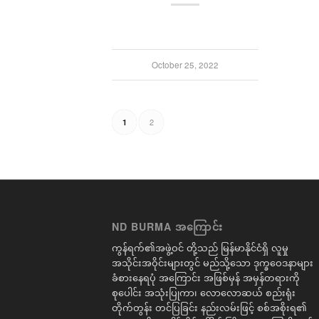
October 25, 2022
2
1
ND BURMA အကြောင်း
ကွန်ရက်၏အဖွဲ့ဝင် တို့သည် မြန်မာနိုင်ငံရှိ လူမှု
အသိုင်းအဝိုင်းများတွင် မည်သို့သော ဒုက္ခဝေဒနာများ
ခံစားနေရပုံ အကြောင်း အဖြစ်မှန် အမှန်တရားကို
စုပေါင်း အသုံးပြုကာ၊ လောလောဆယ် စည်းရုံး
တိုက်တွန်း တင်ပြခြင်း နည်းလမ်းဖြင့် စစ်အစိုးရ၏