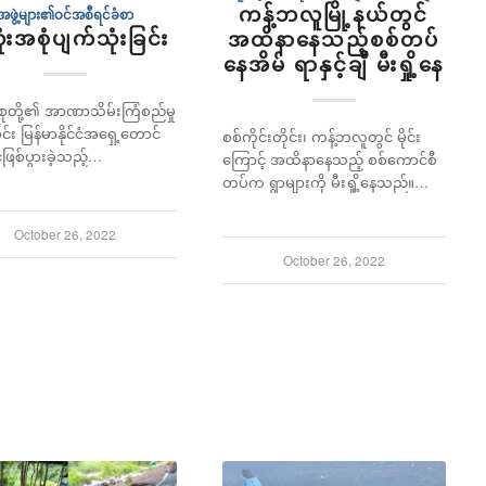
ကန့်ဘလူမြို့နယ်တွင်
အဖွဲ့များ၏ဝင်အစီရင်ခံစာ
းအစုံပျက်သုံးခြင်း
အထိနာနေသည့်စစ်တပ်
နေအိမ် ရာနှင့်ချီ မီးရှို့နေ
်စုတို့၏ အာဏာသိမ်းကြံစည်မှု
ုင်း မြန်မာနိုင်ငံအရှေ့တောင်
စစ်ကိုင်းတိုင်း၊ ကန့်ဘလူတွင် မိုင်း
င်ဖြစ်ပွားခဲ့သည့်…
ကြောင့် အထိနာနေသည့် စစ်ကောင်စီ
တပ်က ရွာများကို မီးရှို့နေသည်။…
October 26, 2022
October 26, 2022