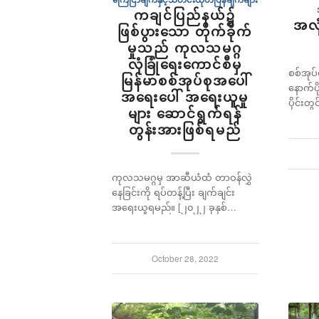
ကချင်ပြည်နယ်၌
အလုံ
ဖြစ်ပွားသော တိုက်ခိုက်
မှုသည် ကုလသမဂ္ဂ
လုံခြုံရေးကောင်စီမှ
စစ်အုပ
မြန်မာစစ်အုပ်စုအပေါ်
နောက်ပိ
အရေးပေါ် အရေးယူမှု
ပိုင်းတွ
များ ဆောင်ရွက်ရန်
တွန်းအားဖြစ်ရမည်
ကုလသမဂ္ဂမှ အာဆီယံထံ တာဝန်လွှဲ
နေခြင်းကို ရပ်တန့်ပြီး ချက်ချင်း
အရေးယူရမည်။ [၂၀၂၂ ခုနှစ်…
October 28, 2022