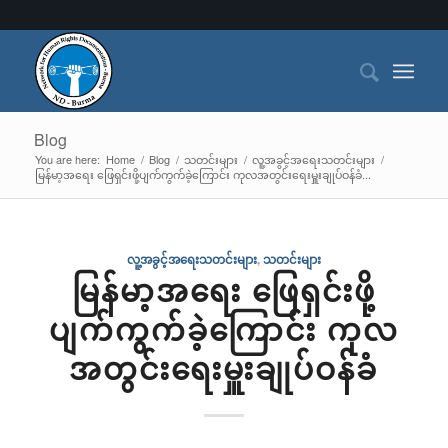
Blog
You are here:
Home
/
Blog
/
သတင်းများ
/
လူ့အခွင့်အရေးသတင်းများ
/
မြန်မာ့အရေး ဖြေရှင်းဖို့ပျက်ကွက်ခဲ့ကြောင်း ကုလအတွင်းရေးမှူးချုပ်ဝန်ခံ...
လူ့အခွင့်အရေးသတင်းများ
,
သတင်းများ
မြန်မာ့အရေး ဖြေရှင်းဖို့
ပျက်ကွက်ခဲ့ကြောင်း ကုလ
အတွင်းရေးမှူးချုပ်ဝန်ခံ