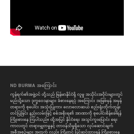
ND BURMA အကြောင်း
ကွန်ရက်၏အဖွဲ့ဝင် တို့သည် မြန်မာနိုင်ငံရှိ လူမှု အသိုင်းအဝိုင်းများတွင်
မည်သို့သော ဒုက္ခဝေဒနာများ ခံစားနေရပုံ အကြောင်း အဖြစ်မှန် အမှန်
တရားကို စုပေါင်း အသုံးပြုကာ၊ လောလောဆယ် စည်းရုံးတိုက်တွန်း
တင်ပြခြင်း နည်းလမ်းဖြင့် စစ်အစိုးရ၏ အာဏာကို စုပေါင်းစိန်ခေါ်ရန်
ကြိုးစားနေ ကြပါသည်။ ထို့အပြင် နိုင်ငံရေး အသွင်ကူးပြောင်း ရေး
ကာလတွင် တရားမျှတမှုနှင့် တာဝန်သိမှုရှိသော လုပ်ဆောင်ချက်
အစီအစဉ်များ အတွက် လည်း ကြိုတင် ပြင်ဆင်ထားရန် ကြိုးစားနေ