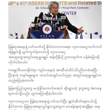
မြန်မာ့အရေးနဲ့ ပတ်သက်လို့ နိုင်ငံတကာကရော၊ ကုလသမဂ္ဂဘက်ကပါ
ဖြေရှင်းဖို့ ပျက်ကွက်ခဲ့တယ်လို့ ကုလသမဂ္ဂ
အထွေထွေအတွင်းရေးမှူးချုပ် အန်တိုနီယို ဂူတားရက်က ဝန်ခံပြောဆို
လိုက်ပါတယ်။
ကမ္ဘောဒီးယားနိုင်ငံမှာ ကျင်းပနေတဲ့ အာဆီယံထိပ်သီးညီလာခံအပြီး
ပြီးခဲ့တဲ့ တနင်္ဂနွေနေ့က သတင်းစာရှင်းလင်းပွဲမှာ အတွင်းရေးမှူးချုပ်က
ထည့်ပြောခဲ့တာပါ။
မြန်မာပြည်သူတွေ မယုံနိုင်လောက်အောင် ဆိုးရွားတဲ့ ဒုက္ခတွေ ခံစားနေ
ရတယ်လို့လည်း သူကပြောဆိုခဲ့ပါတယ်။
ကုလသမဂ္ဂဟာ မြန်မာ့အရေးနဲ့ ပတ်သက်ပြီး နှုတ်ဆိတ်နေတယ်လို့
နိုင်ငံတကာ မြန်မာ့အရေးလှုပ်ရှားသူတွေက ဝေဖန်နေတဲ့အချိန်မှာ အခု