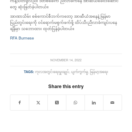
ကန့်သတ်ဖို့လည်း ဒီတစ်ခေါက် ညီလာခံကနေ အာဆီယံခေါင်းဆောင်
တွေ ဆုံးဖြတ်ခဲ့ပါတယ်။
အာဏာသိမ်း စစ်ကောင်စီဘက်ကတော့ အာဆီယံအနေနဲ့ မြန်မာ
ပြည်တွင်းရေးကို ဝင်ရောက်မစွက်ဖက်ဖို့ ထိပ်သီးညီလာခံကျင်းပနေ
ချိန်မှာ သဘောထား ထုတ်ပြန်ခဲ့ပါတယ်။
RFA Burmese
NOVEMBER 14, 2022
TAGS:
ကုလအတွင်းရေးမှူးချုပ်
,
ပျက်ကွက်မှု
,
မြန်မာ့အရေး
Share this entry