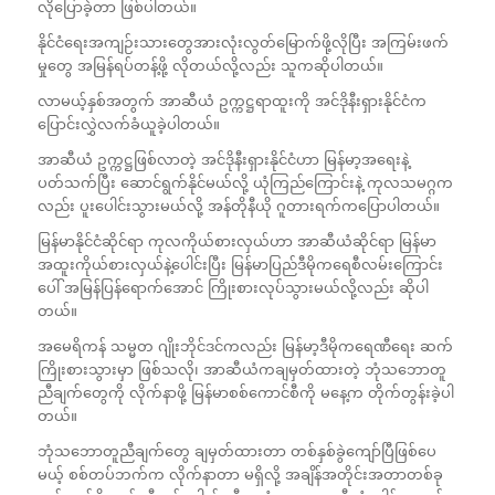
လိုပြောခဲ့တာ ဖြစ်ပါတယ်။
နိုင်ငံရေးအကျဉ်းသားတွေအားလုံးလွတ်မြောက်ဖို့လိုပြီး အကြမ်းဖက်
မှုတွေ အမြန်ရပ်တန့်ဖို့ လိုတယ်လို့လည်း သူကဆိုပါတယ်။
လာမယ့်နှစ်အတွက် အာဆီယံ ဥက္ကဋ္ဌရာထူးကို အင်ဒိုနီးရှားနိုင်ငံက
ပြောင်းလွှဲလက်ခံယူခဲ့ပါတယ်။
အာဆီယံ ဥက္ကဋ္ဌဖြစ်လာတဲ့ အင်ဒိုနီးရှားနိုင်ငံဟာ မြန်မာ့အရေးနဲ့
ပတ်သက်ပြီး ဆောင်ရွက်နိုင်မယ်လို့ ယုံကြည်ကြောင်းနဲ့ ကုလသမဂ္ဂက
လည်း ပူးပေါင်းသွားမယ်လို့ အန်တိုနီယို ဂူတားရက်ကပြောပါတယ်။
မြန်မာနိုင်ငံဆိုင်ရာ ကုလကိုယ်စားလှယ်ဟာ အာဆီယံဆိုင်ရာ မြန်မာ
အထူးကိုယ်စားလှယ်နဲ့ပေါင်းပြီး မြန်မာပြည်ဒီမိုကရေစီလမ်းကြောင်း
ပေါ် အမြန်ပြန်ရောက်အောင် ကြိုးစားလုပ်သွားမယ်လို့လည်း ဆိုပါ
တယ်။
အမေရိကန် သမ္မတ ဂျိုးဘိုင်ဒင်ကလည်း မြန်မာ့ဒီမိုကရေဏီရေး ဆက်
ကြိုးစားသွားမှာ ဖြစ်သလို၊ အာဆီယံကချမှတ်ထားတဲ့ ဘုံသဘောတူ
ညီချက်တွေကို လိုက်နာဖို့ မြန်မာစစ်ကောင်စီကို မနေ့က တိုက်တွန်းခဲ့ပါ
တယ်။
ဘုံသဘောတူညီချက်တွေ ချမှတ်ထားတာ တစ်နှစ်ခွဲကျော်ပြီဖြစ်ပေ
မယ့် စစ်တပ်ဘက်က လိုက်နာတာ မရှိလို့ အချိန်အတိုင်းအတာတစ်ခု