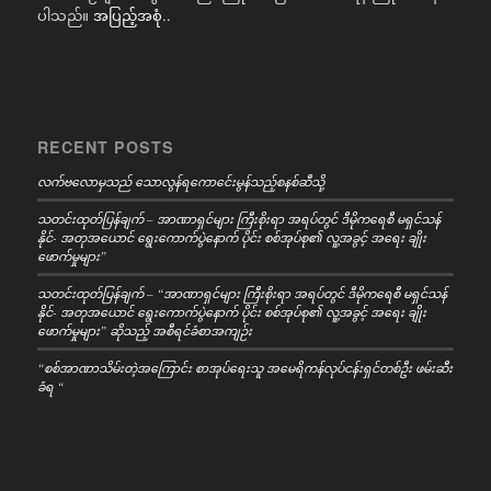
ပါသည်။
အပြည့်အစုံ..
RECENT POSTS
လက်ဗလောမှသည် သောလွန်ရကောင်ေးမွန်သည့်စနစ်ဆီသို့
သတင်းထုတ်ပြန်ချက် – အာဏာရှင်များ ကြီးစိုးရာ အရပ်တွင် ဒီမိုကရေစီ မရှင်သန်
နိုင်- အတုအယောင် ရွေးကောက်ပွဲနောက် ပိုင်း စစ်အုပ်စု၏ လူ့အခွင့် အရေး ချိုး
ဖောက်မှုများ”
သတင်းထုတ်ပြန်ချက် – “အာဏာရှင်များ ကြီးစိုးရာ အရပ်တွင် ဒီမိုကရေစီ မရှင်သန်
နိုင်- အတုအယောင် ရွေးကောက်ပွဲနောက် ပိုင်း စစ်အုပ်စု၏ လူ့အခွင့် အရေး ချိုး
ဖောက်မှုများ” ဆိုသည့် အစီရင်ခံစာအကျဉ်း
“စစ်အာဏာသိမ်းတဲ့အကြောင်း စာအုပ်ရေးသူ အမေရိကန်လုပ်ငန်းရှင်တစ်ဦး ဖမ်းဆီး
ခံရ “