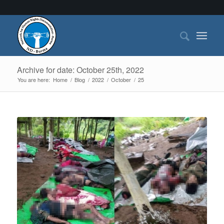
Archive for date: October 25th, 2022
You are here:
Home
/
Blog
/
2022
/
October
/
25