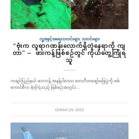
လူ့အခွင့်အရေးသတင်းများ
,
သတင်းများ
“ဗုံးက လူရာဂဏန်းလောက်ရှိတဲ့နေရာကို ကျ
တာ” – ဖားကန့်ဖြစ်စဉ်တွင် ကိုယ်တွေ့ကြုံရ
သူ
ကချင်ပြည်နယ် ဖားကန့် အနန့်ပါဒေသ တေးဂီတဖျော်ဖြေပွဲကို စစ်
ကောင်စီက ဗုံးကြဲသည့် ဖြစ်စဉ်အတွင်း…
October 25, 2022