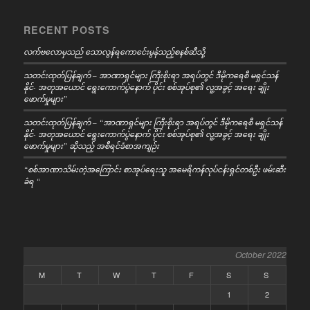
RECENT POSTS
လက်ဗလောမှသည် သောလွန်ရကောင်ေးမွန်သည့်စနစ်ဆီသို့
သတင်းထုတ်ပြန်ချက် – အာဏာရှင်များ ကြီးစိုးရာ အရပ်တွင် ဒီမိုကရေစီ မရှင်သန်
နိုင်- အတုအယောင် ရွေးကောက်ပွဲနောက် ပိုင်း စစ်အုပ်စု၏ လူ့အခွင့် အရေး ချိုး
ဖောက်မှုများ”
သတင်းထုတ်ပြန်ချက် – “အာဏာရှင်များ ကြီးစိုးရာ အရပ်တွင် ဒီမိုကရေစီ မရှင်သန်
နိုင်- အတုအယောင် ရွေးကောက်ပွဲနောက် ပိုင်း စစ်အုပ်စု၏ လူ့အခွင့် အရေး ချိုး
ဖောက်မှုများ” ဆိုသည့် အစီရင်ခံစာအကျဉ်း
“စစ်အာဏာသိမ်းတဲ့အကြောင်း စာအုပ်ရေးသူ အမေရိကန်လုပ်ငန်းရှင်တစ်ဦး ဖမ်းဆီး
ခံရ “
October 2022
M
T
W
T
F
S
S
1
2