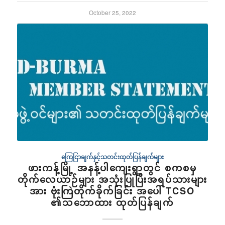
October 25, 2022
ကြေငြာချက်နှင့်သတင်းထုတ်ပြန်ချက်များ
ဖားကန့်မြို့ အနန့်ပါ​ကျေးရွာတွင် စကစမှ
တိုက်​လေယာဉ်များ အသုံးပြုပြီးအရပ်သားများ
အား ဗုံးကြဲတိုက်ခိုက်ခြင်း အ​​ပေါ် TCSO
၏သ​ဘောထား ထုတ်ပြန်ချက်