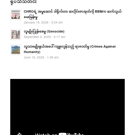
ရုပ်သံသတင်း
CHROရဲ့ အမှုဆောင် ဒါရိုက်တာ ဆလိုင်းဇာအုတ်ကို BBMက ဆက်သွယ်
မေးမြန်းမှု
January 15, 2026 - 3:24 am
လူမျိုးပြုန်းစေမှု (Genocide)
September 2, 2025 - 3:17 am
လူသားမျိုးနွယ်အပေါ် ကျူးလွန်သည့် ရာဇဝတ်မှု (Crimes Against
Humanity)
June 16, 2025 - 1:36 am