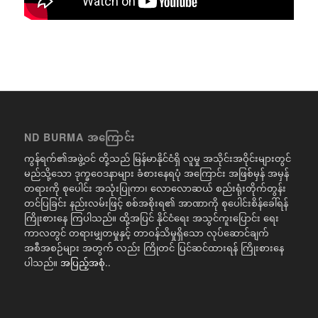
ND BURMA အကြောင်း
ကွန်ရက်၏အဖွဲ့ဝင် တို့သည် မြန်မာနိုင်ငံရှိ လူမှု အသိုင်းအဝိုင်းများတွင်
မည်သို့သော ဒုက္ခဝေဒနာများ ခံစားနေရပုံ အကြောင်း အဖြစ်မှန် အမှန်
တရားကို စုပေါင်း အသုံးပြုကာ၊ လောလောဆယ် စည်းရုံးတိုက်တွန်း
တင်ပြခြင်း နည်းလမ်းဖြင့် စစ်အစိုးရ၏ အာဏာကို စုပေါင်းစိန်ခေါ်ရန်
ကြိုးစားနေ ကြပါသည်။ ထို့အပြင် နိုင်ငံရေး အသွင်ကူးပြောင်း ရေး
ကာလတွင် တရားမျှတမှုနှင့် တာဝန်သိမှုရှိသော လုပ်ဆောင်ချက်
အစီအစဉ်များ အတွက် လည်း ကြိုတင် ပြင်ဆင်ထားရန် ကြိုးစားနေ
ပါသည်။
အပြည့်အစုံ..