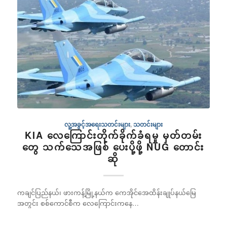
လူ့အခွင့်အရေးသတင်းများ
,
သတင်းများ
KIA လေကြောင်းတိုက်ခိုက်ခံရမှု မှတ်တမ်း
တွေ သက်သေအဖြစ် ပေးပို့ဖို့ NUG တောင်း
ဆို
ကချင်ပြည်နယ်၊ ဖားကန့်မြို့နယ်က ကေအိုင်အေထိန်းချုပ်နယ်မြေ
အတွင်း စစ်ကောင်စီက လေကြောင်းကနေ…