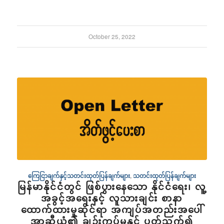
October 25, 2022
ကြေငြာချက်နှင့်သတင်းထုတ်ပြန်ချက်များ
,
သတင်းထုတ်ပြန်ချက်များ
မြန်မာနိုင်ငံတွင် ဖြစ်ပွားနေသော နိုင်ငံရေး၊ လူ့
အခွင့်အရေးနှင့် လူသားချင်း စာနာ
ထောက်ထားမှုဆိုင်ရာ အကျပ်အတည်းအပေါ်
အာဆီယံ၏ ချဥ်းကပ်မှုနှင့် ပတ်သက်၍