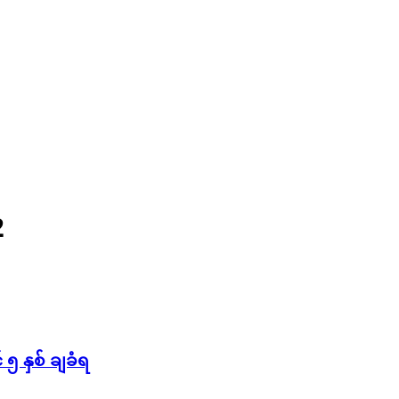
2
 နှစ် ချခံရ