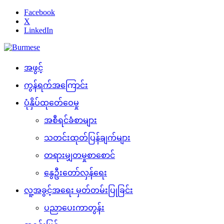
Facebook
X
LinkedIn
အဖွင့်
ကွန်ရက်အကြောင်း
ပုံနှိပ်ထုတ်ေဝေမှု
အစီရင်ခံစာများ
သတင်းထုတ်ပြန်ချက်များ
တရားမျှတမှုစာစောင်
နွေဦးတော်လှန်ရေး
လူ့အခွင့်အရေး မှတ်တမ်းပြုခြင်း
ပညာပေးကာတွန်း