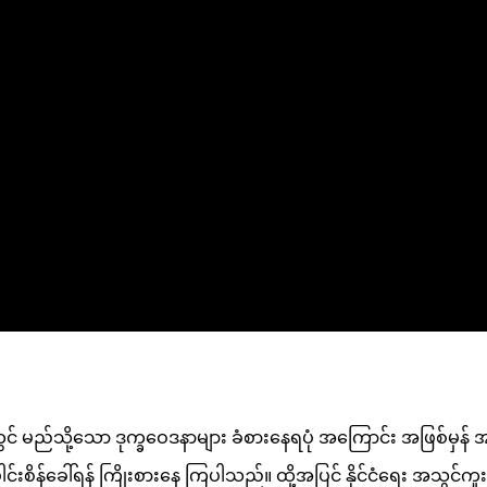
းများတွင် မည်သို့သော ဒုက္ခဝေဒနာများ ခံစားနေရပုံ အကြောင်း အဖြစ်မ
င်းစိန်ခေါ်ရန် ကြိုးစားနေ ကြပါသည်။ ထို့အပြင် နိုင်ငံရေး အသွင်က