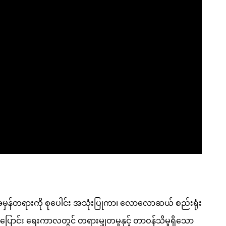
ှန် အမှန်တရားကို စုပေါင်း အသုံးပြုကာ၊ လောလောဆယ် စည်းရုံး
ူးပြောင်း ရေးကာလတွင် တရားမျှတမှုနှင့် တာဝန်သိမှုရှိသော