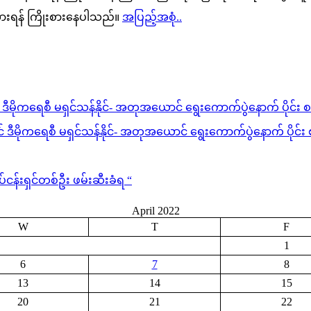
ားရန် ကြိုးစားနေပါသည်။
အပြည့်အစုံ..
မိုကရေစီ မရှင်သန်နိုင်- အတုအယောင် ရွေးကောက်ပွဲနောက် ပိုင်း စစ်
ီမိုကရေစီ မရှင်သန်နိုင်- အတုအယောင် ရွေးကောက်ပွဲနောက် ပိုင်း စစ
်းရှင်တစ်ဦး ဖမ်းဆီးခံရ “
April 2022
W
T
F
1
6
7
8
13
14
15
20
21
22