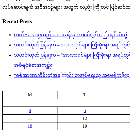
လုပ်ဆောင်ချက် အစီအစဉ်များ အတွက် လည်း ကြိုတင် ပြင်ဆင်ထ
Recent Posts
လက်ဗလောမှသည် သောလွန်ရကောင်ေးမွန်သည့်စနစ်ဆီသို့
သတင်းထုတ်ပြန်ချက် – အာဏာရှင်များ ကြီးစိုးရာ အရပ်တွင် ဒီ
သတင်းထုတ်ပြန်ချက် – “အာဏာရှင်များ ကြီးစိုးရာ အရပ်တွင် ဒ
အစီရင်ခံစာအကျဉ်း
“စစ်အာဏာသိမ်းတဲ့အကြောင်း စာအုပ်ရေးသူ အမေရိကန်လုပ်ငန
M
T
4
5
11
12
18
19