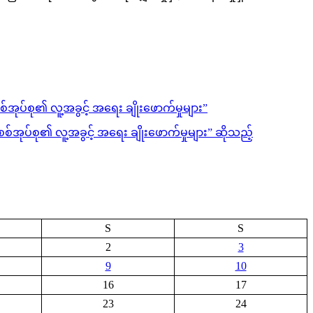
အုပ်စု၏ လူ့အခွင့် အရေး ချိုးဖောက်မှုများ”
်အုပ်စု၏ လူ့အခွင့် အရေး ချိုးဖောက်မှုများ” ဆိုသည့်
S
S
2
3
9
10
16
17
23
24