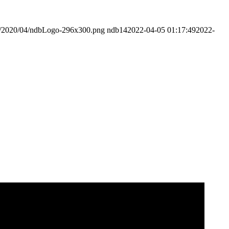
ds/2020/04/ndbLogo-296x300.png
ndb14
2022-04-05 01:17:49
2022-