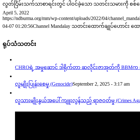
လွတ်ငြိမ်းသက်သာစာရင်းတွင် ပါဝင်ခဲ့သော သတင်းသမားကို စစ်က
April 5, 2022
https://ndburma.org/mm/wp-content/uploads/2022/04/channel_mandal
04-07 01:20:56
Channel Mandalay သတင်းထောက်ချုပ်ဟောင်း ထောင်
ရုပ်သံသတင်း
CHROရဲ့ အမှုဆောင် ဒါရိုက်တာ ဆလိုင်းဇာအုတ်ကို BBMက 
လူမျိုးပြုန်းစေမှု (Genocide)
September 2, 2025 - 3:17 am
လူသားမျိုးနွယ်အပေါ် ကျူးလွန်သည့် ရာဇဝတ်မှု (Crimes Aga