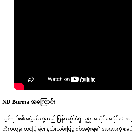
ND Burma အကြောင်း
ကွန်ရက်၏အဖွဲ့ဝင် တို့သည် မြန်မာနိုင်ငံရှိ လူမှု အသိုင်းအဝိုင်
တိုက်တွန်း တင်ပြခြင်း နည်းလမ်းဖြင့် စစ်အစိုးရ၏ အာဏာကို စုပေါ