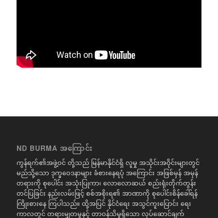
ND BURMA အကြောင်း
ကွန်ရက်၏အဖွဲ့ဝင် တို့သည် မြန်မာနိုင်ငံရှိ လူမှု အသိုင်းအဝိုင်းများတွင်
မည်သို့သော ဒုက္ခဝေဒနာများ ခံစားနေရပုံ အကြောင်း အဖြစ်မှန် အမှန်
တရားကို စုပေါင်း အသုံးပြုကာ၊ လောလောဆယ် စည်းရုံးတိုက်တွန်း
တင်ပြခြင်း နည်းလမ်းဖြင့် စစ်အစိုးရ၏ အာဏာကို စုပေါင်းစိန်ခေါ်ရန်
ကြိုးစားနေ ကြပါသည်။ ထို့အပြင် နိုင်ငံရေး အသွင်ကူးပြောင်း ရေး
ကာလတွင် တရားမျှတမှုနှင့် တာဝန်သိမှုရှိသော လုပ်ဆောင်ချက်