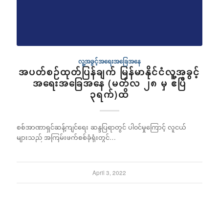
လူ့အခွင့်အရေးအခြေအနေ
အပတ်စဉ်ထုတ်ပြန်ချက် မြန်မာနိုင်ငံလူ့အခွင့်
အရေးအခြေအနေ (မတ်လ ၂၈ မှ ဧပြီ
၃ရက်)ထိ
စစ်အာဏာရှင်ဆန့်ကျင်ရေး ဆန္ဒပြရာတွင် ပါ၀င်မှုကြောင့် လူငယ်
များသည် အကြမ်းဖက်စစ်ခုံရုံးတွင်…
April 3, 2022