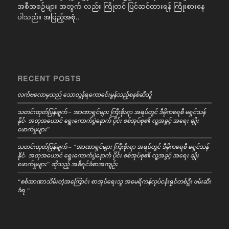
အစီအစဉ်များ အတွက် လည်း ကြိုတင် ပြင်ဆင်ထားရန် ကြိုးစားနေ
ပါသည်။
အပြည့်အစုံ..
RECENT POSTS
လက်ဗလောမှသည် သောလွန်ရကောင်ေးမွန်သည့်စနစ်ဆီသို့
သတင်းထုတ်ပြန်ချက် – အာဏာရှင်များ ကြီးစိုးရာ အရပ်တွင် ဒီမိုကရေစီ မရှင်သန်
နိုင်- အတုအယောင် ရွေးကောက်ပွဲနောက် ပိုင်း စစ်အုပ်စု၏ လူ့အခွင့် အရေး ချိုး
ဖောက်မှုများ”
သတင်းထုတ်ပြန်ချက် – “အာဏာရှင်များ ကြီးစိုးရာ အရပ်တွင် ဒီမိုကရေစီ မရှင်သန်
နိုင်- အတုအယောင် ရွေးကောက်ပွဲနောက် ပိုင်း စစ်အုပ်စု၏ လူ့အခွင့် အရေး ချိုး
ဖောက်မှုများ” ဆိုသည့် အစီရင်ခံစာအကျဉ်း
“စစ်အာဏာသိမ်းတဲ့အကြောင်း စာအုပ်ရေးသူ အမေရိကန်လုပ်ငန်းရှင်တစ်ဦး ဖမ်းဆီး
ခံရ “