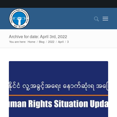
Archive for date: April 3rd, 2022
You are here:
Home
/
Blog
/
2022
/
April
/
3