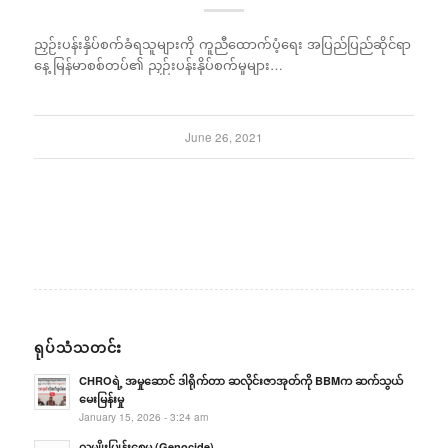
ညှဉ်းပန်းနှိပ်စက်ခံရသူများကို ကူညီထောက်ပံ့ရေး အပြည်ပြည်ဆိုင်ရာ
နေ့ မြန်မာစစ်တပ်၏ ညှဉ်းပန်းနှိပ်စက်မှုများ…
June 26, 2021
ရုပ်သံသတင်း
CHROရဲ့ အမှုဆောင် ဒါရိုက်တာ ဆလိုင်းဇာအုတ်ကို BBMက ဆက်သွယ်
မေးမြန်းမှု
January 15, 2026 - 3:24 am
လူမျိုးပြုန်းစေမှု (Genocide)