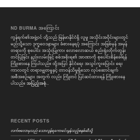
ND BURMA အကြောင်း
ကွန်ရက်၏အဖွဲ့ဝင် တို့သည် မြန်မာနိုင်ငံရှိ လူမှု အသိုင်းအဝိုင်းများတွင်
မည်သို့သော ဒုက္ခဝေဒနာများ ခံစားနေရပုံ အကြောင်း အဖြစ်မှန် အမှန်
တရားကို စုပေါင်း အသုံးပြုကာ၊ လောလောဆယ် စည်းရုံးတိုက်တွန်း
တင်ပြခြင်း နည်းလမ်းဖြင့် စစ်အစိုးရ၏ အာဏာကို စုပေါင်းစိန်ခေါ်ရန်
ကြိုးစားနေ ကြပါသည်။ ထို့အပြင် နိုင်ငံရေး အသွင်ကူးပြောင်း ရေး
ကာလတွင် တရားမျှတမှုနှင့် တာဝန်သိမှုရှိသော လုပ်ဆောင်ချက်
အစီအစဉ်များ အတွက် လည်း ကြိုတင် ပြင်ဆင်ထားရန် ကြိုးစားနေ
ပါသည်။
အပြည့်အစုံ..
RECENT POSTS
လက်ဗလောမှသည် သောလွန်ရကောင်ေးမွန်သည့်စနစ်ဆီသို့