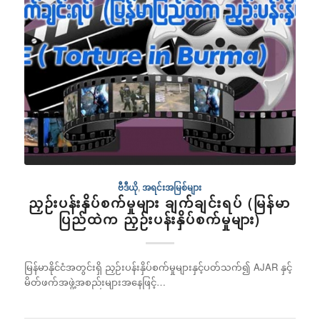
ဗီဒီယို
,
အရင်းအမြစ်များ
ညှဉ်းပန်းနှိပ်စက်မှုများ ချက်ချင်းရပ် (မြန်မာ
ပြည်ထဲက ညှဉ်းပန်းနှိပ်စက်မှုများ)
မြန်မာနိုင်ငံအတွင်းရှိ ညှဉ်းပန်းနှိပ်စက်မှုများနှင့်ပတ်သက်၍ AJAR နှင့်
မိတ်ဖက်အဖွဲ့အစည်းများအနေဖြင့်…