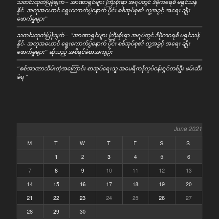
သတင်းထုတ်ပြန်ချက် – အာဏာရှင်များ ကြီးစိုးရာ အရပ်တွင် ဒီမိုကရေစီ မရှင်သန်
နိုင်- အတုအယောင် ရွေးကောက်ပွဲနောက် ပိုင်း စစ်အုပ်စု၏ လူ့အခွင့် အရေး ချိုး
ဖောက်မှုများ”
သတင်းထုတ်ပြန်ချက် – “အာဏာရှင်များ ကြီးစိုးရာ အရပ်တွင် ဒီမိုကရေစီ မရှင်သန်
နိုင်- အတုအယောင် ရွေးကောက်ပွဲနောက် ပိုင်း စစ်အုပ်စု၏ လူ့အခွင့် အရေး ချိုး
ဖောက်မှုများ” ဆိုသည့် အစီရင်ခံစာအကျဉ်း
“စစ်အာဏာသိမ်းတဲ့အကြောင်း စာအုပ်ရေးသူ အမေရိကန်လုပ်ငန်းရှင်တစ်ဦး ဖမ်းဆီး
ခံရ “
June 2021
M
T
W
T
F
S
S
1
2
3
4
5
6
7
8
9
10
11
12
13
14
15
16
17
18
19
20
21
22
23
24
25
26
27
28
29
30