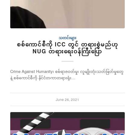
သတင်းများ
စစ်ကောင်စီကို ICC တွင် တရားစွဲမည်ဟု
NUG တရားရေးဝန်ကြီးပြော
Crime Against Humanity၊ စစ်ရာဇဝတ်မှု၊ လူမျိုးတုံးသတ်ဖြတ်မှုတွေ
နဲ့ စစ်ကောင်စီကို နိုင်ငံတကာတရားရုံး…
June 26, 2021