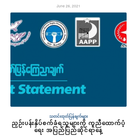
June 26, 2021
သတင်းထုတ်ပြန်ချက်များ
ညှဉ်းပန်းနှိပ်စက်ခံရသူများကို ကူညီထောက်ပံ့
ရေး အပြည်ပြည်ဆိုင်ရာနေ့