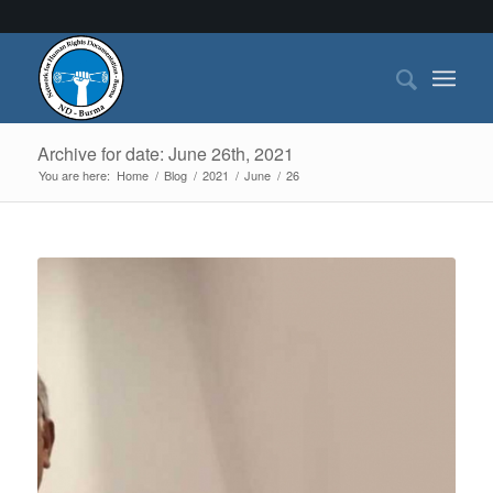
Archive for date: June 26th, 2021
You are here:
Home
/
Blog
/
2021
/
June
/
26