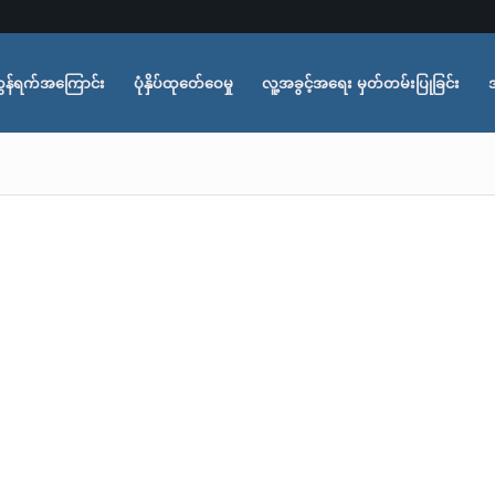
ွန်ရက်အကြောင်း
ပုံနှိပ်ထုတ်ေဝေမှု
လူ့အခွင့်အရေး မှတ်တမ်းပြုခြင်း