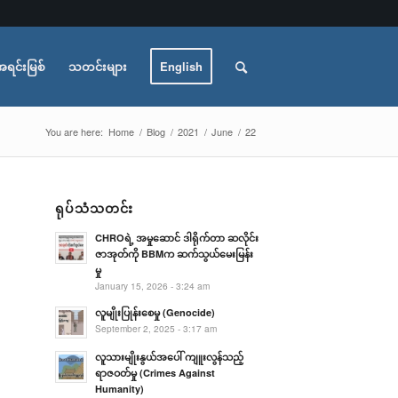
အရင်းမြစ်
သတင်းများ
English
You are here:
Home
/
Blog
/
2021
/
June
/
22
ရုပ်သံသတင်း
CHROရဲ့ အမှုဆောင် ဒါရိုက်တာ ဆလိုင်း
ဇာအုတ်ကို BBMက ဆက်သွယ်မေးမြန်း
မှု
January 15, 2026 - 3:24 am
လူမျိုးပြုန်းစေမှု (Genocide)
September 2, 2025 - 3:17 am
လူသားမျိုးနွယ်အပေါ် ကျူးလွန်သည့်
ရာဇဝတ်မှု (Crimes Against
Humanity)