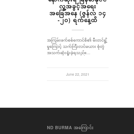
လူ့အခွင့်အရေး
အခြေအနေ (ဇွန်လ ၁၄
-၂၀) ရက်နေ့ထိ
အကြမ်းဖက်စစ်ကောင်စိ၏ မီးတင်ရှို့
မှုကြောင့် သက်ကြီးလင်မယား စုံတွဲ
အသက်ဆုံးရှုံးခဲ့ရသည်။…
June 22, 2021
ND BURMA အကြောင်း