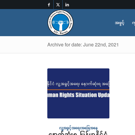
အဖွင့်
က
Archive for date: June 22nd, 2021
လူ့အခွင့်အရေးအခြေအနေ
နောက်ဆုံးရ မြန်မာနိုင်ငံ