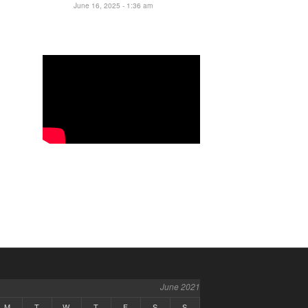
June 16, 2025 - 1:36 am
June 2021
M
T
W
T
F
S
S