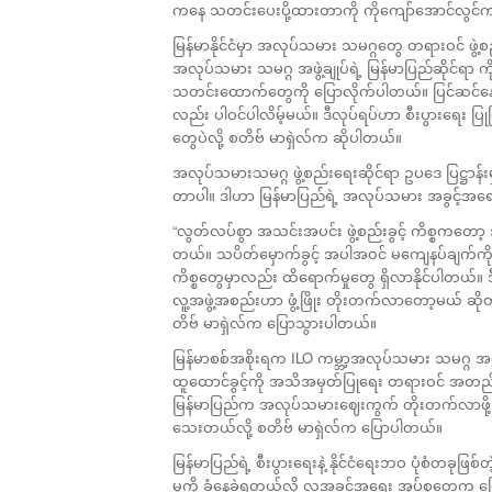
ကနေ သတင်းပေးပို့ထားတာကို ကိုကျော်အောင်လွင
မြန်မာနိုင်ငံမှာ အလုပ်သမား သမဂ္ဂတွေ တရားဝင် ဖွဲ့စည်
အလုပ်သမား သမဂ္ဂ အဖွဲ့ချုပ်ရဲ့ မြန်မာပြည်ဆိုင်ရာ 
သတင်းထောက်တွေကို ပြောလိုက်ပါတယ်။ ပြင်ဆင်နေတဲ
လည်း ပါဝင်ပါလိမ့်မယ်။ ဒီလုပ်ရပ်ဟာ စီးပွားရေး ပ
တွေပဲလို့ စတိဗ် မာရှဲလ်က ဆိုပါတယ်။
အလုပ်သမားသမဂ္ဂ ဖွဲ့စည်းရေးဆိုင်ရာ ဥပဒေ ပြဋ္ဌာန်းမ
တာပါ။ ဒါဟာ မြန်မာပြည်ရဲ့ အလုပ်သမား အခွင့်အရေး
“လွတ်လပ်စွာ အသင်းအပင်း ဖွဲ့စည်းခွင့် ကိစ္စကတော
တယ်။ သပိတ်မှောက်ခွင့် အပါအဝင် မကျေနပ်ချက်ကို 
ကိစ္စတွေမှာလည်း ထိရောက်မှုတွေ ရှိလာနိုင်ပါတယ်။ ဒီ
လူ့အဖွဲ့အစည်းဟာ ဖွံ့ဖြိုး တိုးတက်လာတော့မယ် ဆိုတဲ
တိဗ် မာရှဲလ်က ပြောသွားပါတယ်။
မြန်မာစစ်အစိုးရက ILO ကမ္ဘာ့အလုပ်သမား သမဂ္ဂ အဖွဲ
ထူထောင်ခွင့်ကို အသိအမှတ်ပြုရေး တရားဝင် အတည်ပြ
မြန်မာပြည်က အလုပ်သမားဈေးကွက် တိုးတက်လာဖို့ ရှေ့တ
သေးတယ်လို့ စတိဗ် မာရှဲလ်က ပြောပါတယ်။
မြန်မာပြည်ရဲ့ စီးပွားရေးနဲ့ နိုင်ငံရေးဘဝ ပုံစံတခုဖ
မှုကို ခံနေခဲ့ရတယ်လို့ လူ့အခွင့်အရေး အုပ်စုတ