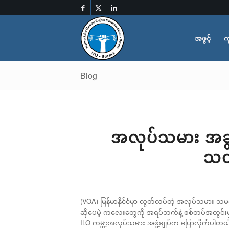
အဖွင့်
က
Blog
အလုပ်သမား အခွင့
သတ
(VOA) မြန်မာနိုင်ငံမှာ လွတ်လပ်တဲ့ အလုပ်သမား သမဂ္ဂ
ဆိုပေမဲ့ ကလေးတွေကို အရပ်ဘက်နဲ့ စစ်တပ်အတွင်းမှာ အဓ
ILO ကမ္ဘာ့အလုပ်သမား အဖွဲ့ချုပ်က ပြောလိုက်ပါတယ်