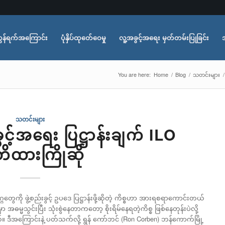
ွန်ရက်အကြောင်း
ပုံနှိပ်ထုတ်ေဝေမှု
လူ့အခွင့်အရေး မှတ်တမ်းပြုခြင်း
You are here:
Home
/
Blog
/
သတင်းများ
/
သတင်းများ
်အရေး ပြဋ္ဌာန်းချက် ILO
ိထားကြိုဆို
တွေကို ဖွဲ့စည်းခွင့် ဥပဒေ ပြဋ္ဌာန်းဖို့ဆိုတဲ့ ကိစ္စဟာ အားရစရာကောင်းတယ်
မ္မသွင်းပြီး သုံးစွဲနေတာကတော့ စိုးရိမ်နေရတဲ့ကိစ္စ ဖြစ်နေတုန်းပဲလို့
။ ဒီအကြောင်းနဲ့ ပတ်သက်လို့ ရွန် ကော်ဘင် (Ron Corben) ဘန်ကောက်မြို့