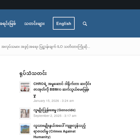
အရင်းမြစ်
သတင်းများ
English
အလုပ်သမား အခွင့်အရေး ပြဋ္ဌာန်းချက် ILO သတိထားကြိုဆို...
ရုပ်သံသတင်း
CHROရဲ့ အမှုဆောင် ဒါရိုက်တာ ဆလိုင်း
ဇာအုတ်ကို BBMက ဆက်သွယ်မေးမြန်း
မှု
January 15, 2026 - 3:24 am
လူမျိုးပြုန်းစေမှု (Genocide)
September 2, 2025 - 3:17 am
လူသားမျိုးနွယ်အပေါ် ကျူးလွန်သည့်
ရာဇဝတ်မှု (Crimes Against
Humanity)