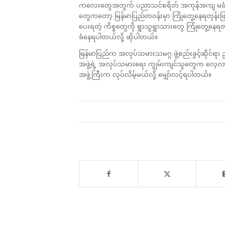
ကလေးတွေအတွက် ပညာသင်စရိတ် အကုန်အကျ မခံနိုင်တ
တွေကတော့ မြန်မာပြည်တဝန်းမှာ ကြုံတွေ့နေရတုန်း
ပေးရတဲ့ ကိစ္စတွေကို ရွာသူရွာသားတွေ ကြုံတွေ့န
ခံနေရပါတယ်လို့ ဆိုပါတယ်။
မြန်မာပြည်က အလုပ်သမားသမဂ္ဂ ဖွဲ့စည်းခွင့်ဆိုင်ရာ
အဖွဲ့ရဲ့ အလုပ်သမားရေး ကျွမ်းကျင်သူတွေက လေ့လာပ
အဖွဲ့ကြီးက လုပ်လိမ့်မယ်လို့ မျှော်လင့်ရပါတယ်။