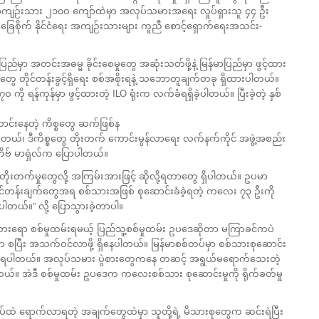
 အကျဉ်းသား ၂၁၀ဝ ကျော်ထဲမှာ အလုပ်သမားအရေး လှုပ်ရှားသူ ၄၄ ဦး
ြေစိုက် နိုင်ငံရေး အကျဉ်းသားများ ကူညီ စောင့်ရှောက်ရေးအသင်း-
မှာ အတင်းအဓမ္မ ခိုင်းစေမှုတွေ အဆုံးသတ်ဖို့နဲ့ မြန်မာပြည်မှာ ဖွင့်ထား
တွေ တိုင်တန်းခွင့်ရှိရေး စစ်အစိုးရနဲ့ သဘောတူချက်တခု ရှိထားပါတယ်။
၇ဝ ကို ရန်ကုန်မှာ ဖွင့်ထားတဲ့ ILO ရုံးက လက်ခံရရှိခဲ့ပါတယ်။ ပြီးခဲ့တဲ့ နှစ်
်းနေတဲ့ ကိစ္စတွေ ဆက်ဖြစ်န
ြစ်တယ်၊ ဒီကိစ္စတွေ တိုးတက် ကောင်းမွန်လာရေး လက်နက်ကိုင် အဖွဲ့အစည်း
ိဗ် မာရှဲလ်က ပြောပါတယ်။
းတက်မှုတွေလို့ အကြမ်းအားဖြင့် ဆိုလို့ရတာတွေ ရှိပါတယ်။ ဥပမာ
 တိုင်တန်းချက်တွေအရ စစ်သားအဖြစ် စုဆောင်းခံခဲ့ရတဲ့ ကလေး ၇၃ ဦးကို
့ပါတယ်။” လို့ ပြောသွားခဲ့တာပါ။
သားရော စစ်မှုထမ်းရမယ့် ပြည်သူ့စစ်မှုထမ်း ဥပဒေဆိုတာ မကြာခင်ကပဲ
 စပြီး အသက်ဝင်လာဖို့ ရှိနေပါတယ်။ မြန်မာစစ်တပ်မှာ စစ်သားစုဆောင်း
ကြုံနေရပါတယ်။ အလုပ်သမား ပွဲစားတွေကနေ တဆင့် အရွယ်မရောက်သေးတဲ့
်။ အဲဒီ စစ်မှုထမ်း ဥပဒေက ကလေးစစ်သား စုဆောင်းမှုကို ရိုက်ခတ်မှု
်ထဲ ရောက်လာရတဲ့ အချက်တွေထဲမှာ သူတို့ရဲ့ မိသားစုတွေက ဆင်းရဲပြီး