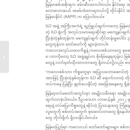
မြန်မာစစ်အစိုးရက ဖမ်းဆီးထားပါတယ်။ နိုင်ငံရေး
လောလောဆယ် အဖမ်းခံထားရတယ်လို့ ထိုင်းနိုင်ငံ အခ
မြန်မာနိုင်ငံ (AAPP) က ပြောပါတယ်။
ILO အဖွဲ့ အကြီးအကဲရဲ့ ရည်ရွယ်ချက်ကတော့ မြန်မာပြည်
တဲ့ ILO ရုံးကို အလုပ်သမားရေးဆိုင်ရာ မကျေနပ်ချက်
ပြီးခဲ့တဲ့နှစ်တုန်းက မကျေနပ်ချက် တိုင်တန်းမှုပေါင်း ၃
တွေတုန်းက တော်တော်ကို များခဲ့တာပါ။
ကလေးအလုပ်သမားကိစ္စနဲ့ ကလေးစစ်သားတွေ စုဆောင
လူ့အခွင့်အရေးနှင့် အလှမ်းဝေးနေသေး
ေတာကိုတော့ ILO အဖွဲ့ချုပ်က စိုးရိမ်နေရတုန်းပဲ ဖ
သည့်...
တွေနဲ့ လက်မှတ်ထိုးထားတာတွေ ရှိတယ်လို့လည်း စတ
“ကလေးစစ်သား ကိစ္စတွေမှာ အပြုသဘောဆောင်တဲ့ တို
အားဖြင့် ပြီးခဲ့တဲ့နှစ်တုန်းက ILO ဆီ ရောက်လာတဲ့
တပ်ကနေ ပြန်ပြီး နှုတ်ပေးနိုင်တဲ့ အခြေအနေတွေ ရှိခဲ
မြန်မာ့တပ်မတော်အတွင်းမှာ အမျိုးသမီးရော အမျိုး
ထွက်လာခဲ့ပါတယ်။ ဒီဥပဒေဟာ လာမယ့်နှစ် ၂၀၁၂ မှာ
ရေးနဲ့ တပ်ပြေးကိစ္စတွေနဲ့ ဆိုင်တဲ့ ပြဿနာတွေ 
လူတွေကို စစ်တပ်အတွက် စုဆောင်းတာတွေ ရှိနေပါတယ
တွေ တိုက်ရိုက် ရှိလာနိုင်ပါတယ်။
မြန်မာပြည်မှာ ကလေးငယ် တော်တော်များများ စစ်တပ