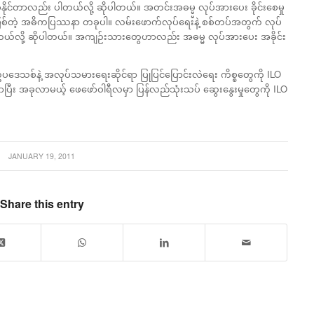
ာလည်း ပါတယ်လို့ ဆိုပါတယ်။ အတင်းအဓမ္မ္မ လုပ်အားပေး ခိုင်းစေမှု
ဖြစ်တဲ့ အဓိကပြဿနာ တခုပါ။ လမ်းဖောက်လုပ်ရေးနဲ့ စစ်တပ်အတွက် လုပ်
ေရတယ်လို့ ဆိုပါတယ်။ အကျဉ်းသားတွေဟာလည်း အဓမ္မ လုပ်အားပေး အခိုင်း
 ဥပဒေသစ်နဲ့ အလုပ်သမားရေးဆိုင်ရာ ပြုပြင်ပြောင်းလဲရေး ကိစ္စတွေကို ILO
ြီး အခုလာမယ့် ဖေဖော်ဝါရီလမှာ ပြန်လည်သုံးသပ် ဆွေးနွေးမှုတွေကို ILO
JANUARY 19, 2011
Share this entry