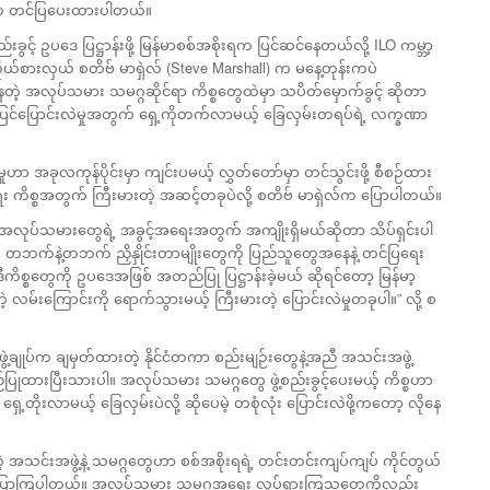
်က တင်ပြပေးထားပါတယ်။
းခွင့် ဥပဒေ ပြဋ္ဌာန်းဖို့ မြန်မာစစ်အစိုးရက ပြင်ဆင်နေတယ်လို့ ILO ကမ္ဘာ့
ကိုယ်စားလှယ် စတိဗ် မာရှဲလ် (Steve Marshall) က မနေ့တုန်းကပဲ
့ အလုပ်သမား သမဂ္ဂဆိုင်ရာ ကိစ္စတွေထဲမှာ သပိတ်မှောက်ခွင့် ဆိုတာ
ြုပြင်ပြောင်းလဲမှုအတွက် ရှေ့ကိုတက်လာမယ့် ခြေလှမ်းတရပ်ရဲ့ လက္ခဏာ
ှုဟာ အခုလကုန်ပိုင်းမှာ ကျင်းပမယ့် လွှတ်တော်မှာ တင်သွင်းဖို့ စီစဉ်ထား
 ကိစ္စအတွက် ကြီးမားတဲ့ အဆင့်တခုပဲလို့ စတိဗ် မာရှဲလ်က ပြောပါတယ်။
့ အလုပ်သမားတွေရဲ့ အခွင့်အရေးအတွက် အကျိုးရှိမယ်ဆိုတာ သိပ်ရှင်းပါ
တဘက်နဲ့တဘက် ညှိနှိုင်းတာမျိုးတွေကို ပြည်သူတွေအနေနဲ့ တင်ပြရေး
ကိစ္စတွေကို ဥပဒေအဖြစ် အတည်ပြု ပြဋ္ဌာန်းခဲ့မယ် ဆိုရင်တော့ မြန်မာ့
့ လမ်းကြောင်းကို ရောက်သွားမယ့် ကြီးမားတဲ့ ပြောင်းလဲမှုတခုပါ။” လို့ စ
့ချုပ်က ချမှတ်ထားတဲ့ နိုင်ငံတကာ စည်းမျဉ်းတွေနဲ့အညီ အသင်းအဖွဲ့
ုထားပြီးသားပါ။ အလုပ်သမား သမဂ္ဂတွေ ဖွဲ့စည်းခွင့်ပေးမယ့် ကိစ္စဟာ
ိုးလာမယ့် ခြေလှမ်းပဲလို့ ဆိုပေမဲ့ တစုံလုံး ပြောင်းလဲဖို့ကတော့ လိုနေ
ြစ်တဲ့ အသင်းအဖွဲ့နဲ့ သမဂ္ဂတွေဟာ စစ်အစိုးရရဲ့ တင်းတင်းကျပ်ကျပ် ကိုင်တွယ်
ွေက ပြောကြပါတယ်။ အလုပ်သမား သမဂ္ဂအရေး လှုပ်ရှားကြသူတွေကိုလည်း