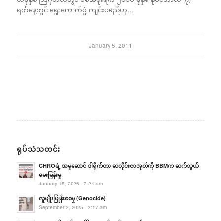
ရက်နေ့တွင် ရွေးကောက်ပွဲ ကျင်းပမည်ဟု…
January 5, 2011
ရုပ်သံသတင်း
CHROရဲ့ အမှုဆောင် ဒါရိုက်တာ ဆလိုင်းဇာအုတ်ကို BBMက ဆက်သွယ်
မေးမြန်းမှု
January 15, 2026 - 3:24 am
လူမျိုးပြုန်းစေမှု (Genocide)
September 2, 2025 - 3:17 am