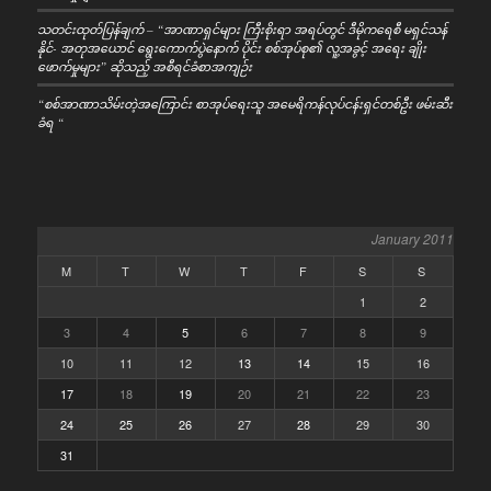
သတင်းထုတ်ပြန်ချက် – “အာဏာရှင်များ ကြီးစိုးရာ အရပ်တွင် ဒီမိုကရေစီ မရှင်သန်
နိုင်- အတုအယောင် ရွေးကောက်ပွဲနောက် ပိုင်း စစ်အုပ်စု၏ လူ့အခွင့် အရေး ချိုး
ဖောက်မှုများ” ဆိုသည့် အစီရင်ခံစာအကျဉ်း
“စစ်အာဏာသိမ်းတဲ့အကြောင်း စာအုပ်ရေးသူ အမေရိကန်လုပ်ငန်းရှင်တစ်ဦး ဖမ်းဆီး
ခံရ “
January 2011
M
T
W
T
F
S
S
1
2
3
4
5
6
7
8
9
10
11
12
13
14
15
16
17
18
19
20
21
22
23
24
25
26
27
28
29
30
31