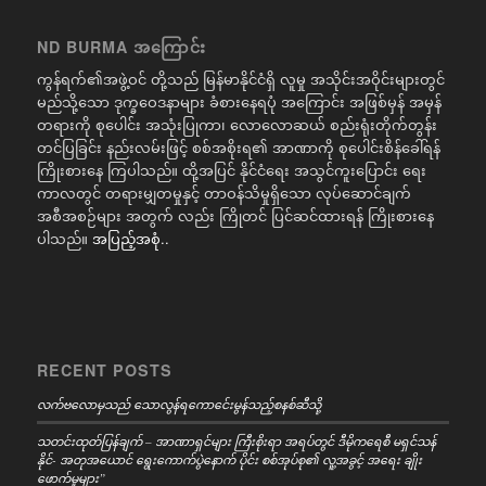
ND BURMA အကြောင်း
ကွန်ရက်၏အဖွဲ့ဝင် တို့သည် မြန်မာနိုင်ငံရှိ လူမှု အသိုင်းအဝိုင်းများတွင်
မည်သို့သော ဒုက္ခဝေဒနာများ ခံစားနေရပုံ အကြောင်း အဖြစ်မှန် အမှန်
တရားကို စုပေါင်း အသုံးပြုကာ၊ လောလောဆယ် စည်းရုံးတိုက်တွန်း
တင်ပြခြင်း နည်းလမ်းဖြင့် စစ်အစိုးရ၏ အာဏာကို စုပေါင်းစိန်ခေါ်ရန်
ကြိုးစားနေ ကြပါသည်။ ထို့အပြင် နိုင်ငံရေး အသွင်ကူးပြောင်း ရေး
ကာလတွင် တရားမျှတမှုနှင့် တာဝန်သိမှုရှိသော လုပ်ဆောင်ချက်
အစီအစဉ်များ အတွက် လည်း ကြိုတင် ပြင်ဆင်ထားရန် ကြိုးစားနေ
ပါသည်။
အပြည့်အစုံ..
RECENT POSTS
လက်ဗလောမှသည် သောလွန်ရကောင်ေးမွန်သည့်စနစ်ဆီသို့
သတင်းထုတ်ပြန်ချက် – အာဏာရှင်များ ကြီးစိုးရာ အရပ်တွင် ဒီမိုကရေစီ မရှင်သန်
နိုင်- အတုအယောင် ရွေးကောက်ပွဲနောက် ပိုင်း စစ်အုပ်စု၏ လူ့အခွင့် အရေး ချိုး
ဖောက်မှုများ”