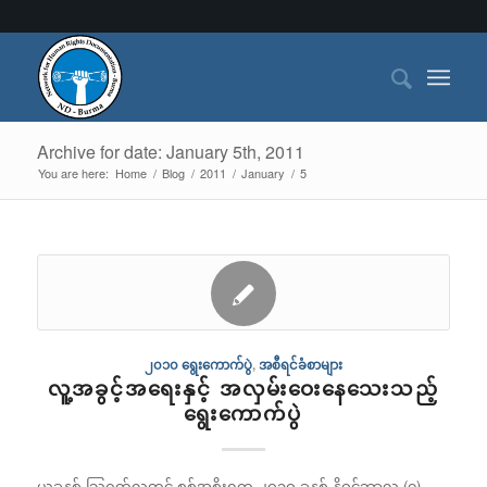
Archive for date: January 5th, 2011
You are here:
Home
/
Blog
/
2011
/
January
/
5
၂၀၁၀ ရွေးကောက်ပွဲ
,
အစီရင်ခံစာများ
လူ့အခွင့်အရေးနှင့် အလှမ်းဝေးနေသေးသည့်
ရွေးကောက်ပွဲ
ယခုနှစ် သြဂုတ်လတွင် စစ်အစိုးရက ၂ဝ၁ဝ ခုနှစ် နိုဝင်ဘာလ (၇)