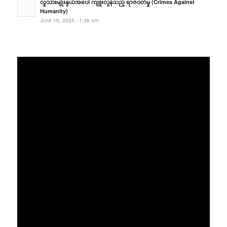
လူသားမျိုးနွယ်အပေါ် ကျူးလွန်သည့် ရာဇဝတ်မှု (Crimes Against
Humanity)
June 16, 2025 - 1:36 am