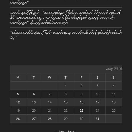
ဖောက်မှုများ”
သတင်းထုတ်ပြန်ချက် – “အာဏာရှင်များ ကြီးစိုးရာ အရပ်တွင် ဒီမိုကရေစီ မရှင်သန်
နိုင်- အတုအယောင် ရွေးကောက်ပွဲနောက် ပိုင်း စစ်အုပ်စု၏ လူ့အခွင့် အရေး ချိုး
ဖောက်မှုများ” ဆိုသည့် အစီရင်ခံစာအကျဉ်း
“စစ်အာဏာသိမ်းတဲ့အကြောင်း စာအုပ်ရေးသူ အမေရိကန်လုပ်ငန်းရှင်တစ်ဦး ဖမ်းဆီး
ခံရ “
July 2010
M
T
W
T
F
S
S
1
2
3
4
5
6
7
8
9
10
11
12
13
14
15
16
17
18
19
20
21
22
23
24
25
26
27
28
29
30
31
« Jun
Aug »