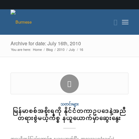
Archive for date: July 16th, 2010
You are here:
Home
/
Blog
/
2010
/
July
/
16
သတင်းများ
မြန်မာစစ်အစိုးရကို နိုင်ငံတကာဥပဒေနဲ့အညီ
တရားစွဲမယ့်ကိစ္စ နယူယောက်မှာဆွေးနွေး
အမေရိကန်ပြည်ထောင်စု နယူယောက်မြို့ ကုလသမဂ္ဂရုံးချုပ်နဲ့