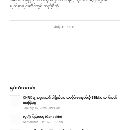
မျက်နှာချင်းဆိုင်တွင် တည်ရှိတဲ့…
July 16, 2010
ရုပ်သံသတင်း
CHROရဲ့ အမှုဆောင် ဒါရိုက်တာ ဆလိုင်းဇာအုတ်ကို BBMက ဆက်သွယ်
မေးမြန်းမှု
January 15, 2026 - 3:24 am
လူမျိုးပြုန်းစေမှု (Genocide)
September 2, 2025 - 3:17 am