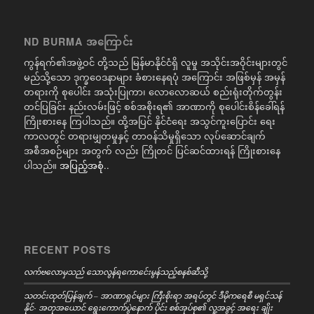
ND BURMA အကြောင်း
ကွန်ရက်၏အဖွဲ့ဝင် တို့သည် မြန်မာနိုင်ငံရှိ လူမှု အသိုင်းအဝိုင်းများတွင်
မည်သို့သော ဒုက္ခဝေဒနာများ ခံစားနေရပုံ အကြောင်း အဖြစ်မှန် အမှန်
တရားကို စုပေါင်း အသုံးပြုကာ၊ လောလောဆယ် စည်းရုံးတိုက်တွန်း
တင်ပြခြင်း နည်းလမ်းဖြင့် စစ်အစိုးရ၏ အာဏာကို စုပေါင်းစိန်ခေါ်ရန်
ကြိုးစားနေ ကြပါသည်။ ထို့အပြင် နိုင်ငံရေး အသွင်ကူးပြောင်း ရေး
ကာလတွင် တရားမျှတမှုနှင့် တာဝန်သိမှုရှိသော လုပ်ဆောင်ချက်
အစီအစဉ်များ အတွက် လည်း ကြိုတင် ပြင်ဆင်ထားရန် ကြိုးစားနေ
ပါသည်။
အပြည့်အစုံ..
RECENT POSTS
လက်ဗလောမှသည် သောလွန်ရကောင်ေးမွန်သည့်စနစ်ဆီသို့
သတင်းထုတ်ပြန်ချက် – အာဏာရှင်များ ကြီးစိုးရာ အရပ်တွင် ဒီမိုကရေစီ မရှင်သန်
နိုင်- အတုအယောင် ရွေးကောက်ပွဲနောက် ပိုင်း စစ်အုပ်စု၏ လူ့အခွင့် အရေး ချိုး