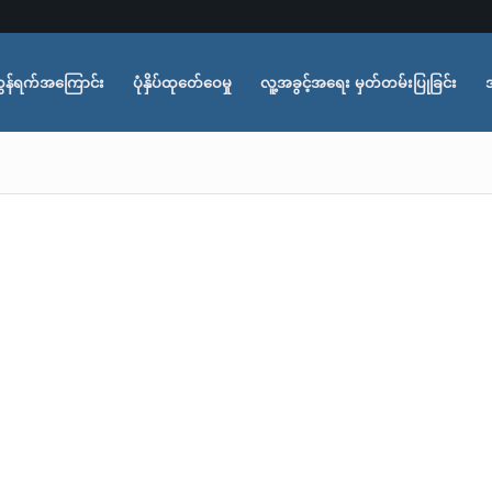
ွန်ရက်အကြောင်း
ပုံနှိပ်ထုတ်ေဝေမှု
လူ့အခွင့်အရေး မှတ်တမ်းပြုခြင်း