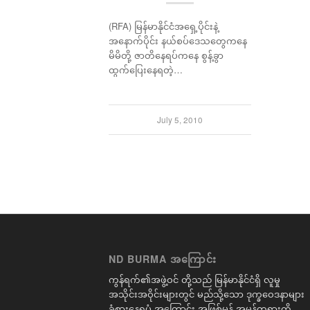
(RFA) မြန်မာနိုင်ငံအရှေ့ပိုင်းနဲ့
အနောက်ပိုင်း နယ်စပ်ဒေသတွေကနေ
မိမိတို့ ဇာတိနေရပ်ကနေ စွန့်ခွာ
ထွက်ပြေးနေရတဲ့…
July 5, 2010
ND BURMA အကြောင်း
ကွန်ရက်၏အဖွဲ့ဝင် တို့သည် မြန်မာနိုင်ငံရှိ လူမှု
အသိုင်းအဝိုင်းများတွင် မည်သို့သော ဒုက္ခဝေဒနာများ
ခံစားနေရပုံ အကြောင်း အဖြစ်မှန် အမှန်တရားကို