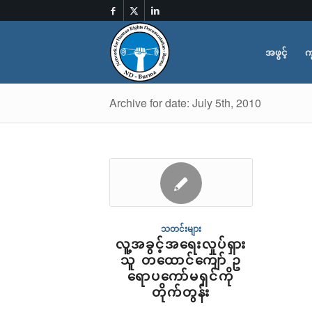
အဖွင့်
က
Archive for date: July 5th, 2010
သတင်းများ
လူ့အခွင့်အရေးလှုပ်ရှား
သူ တထောင်ကျော် ဥ
ရောပကော်မရှင်ကို
တိုက်တွန်း