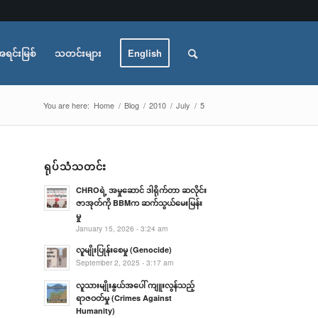
အရင်းမြစ်
သတင်းများ
English
You are here:
Home
/
Blog
/
2010
/
July
/
5
ရုပ်သံသတင်း
CHROရဲ့ အမှုဆောင် ဒါရိုက်တာ ဆလိုင်း
ဇာအုတ်ကို BBMက ဆက်သွယ်မေးမြန်း
မှု
January 15, 2026 - 3:24 am
လူမျိုးပြုန်းစေမှု (Genocide)
September 2, 2025 - 3:17 am
လူသားမျိုးနွယ်အပေါ် ကျူးလွန်သည့်
ရာဇဝတ်မှု (Crimes Against
Humanity)