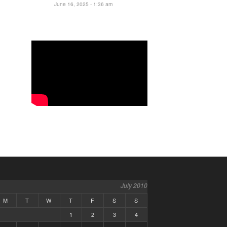
June 16, 2025 - 1:36 am
July 2010
M
T
W
T
F
S
S
1
2
3
4