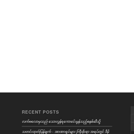
RECENT POSTS
လက်ဗလောမှသည် သောလွန်ရကောင်ေးမွန်သည့်စနစ်ဆီသို့
သတင်းထုတ်ပြန်ချက် – အာဏာရှင်များ ကြီးစိုးရာ အရပ်တွင် ဒီမို