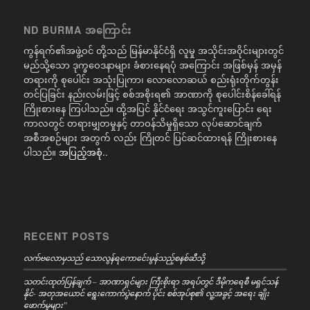
ND BURMA အကြောင်း
ကွန်ရက်၏အဖွဲ့ဝင် တို့သည် မြန်မာနိုင်ငံရှိ လူမှု အသိုင်းအဝိုင်းများတွင်
မည်သို့သော ဒုက္ခဝေဒနာများ ခံစားနေရပုံ အကြောင်း အဖြစ်မှန် အမှန်
တရားကို စုပေါင်း အသုံးပြုကာ၊ လောလောဆယ် စည်းရုံးတိုက်တွန်း
တင်ပြခြင်း နည်းလမ်းဖြင့် စစ်အစိုးရ၏ အာဏာကို စုပေါင်းစိန်ခေါ်ရန်
ကြိုးစားနေ ကြပါသည်။ ထို့အပြင် နိုင်ငံရေး အသွင်ကူးပြောင်း ရေး
ကာလတွင် တရားမျှတမှုနှင့် တာဝန်သိမှုရှိသော လုပ်ဆောင်ချက်
အစီအစဉ်များ အတွက် လည်း ကြိုတင် ပြင်ဆင်ထားရန် ကြိုးစားနေ
ပါသည်။
အပြည့်အစုံ..
RECENT POSTS
လက်ဗလောမှသည် သောလွန်ရကောင်ေးမွန်သည့်စနစ်ဆီသို့
သတင်းထုတ်ပြန်ချက် – အာဏာရှင်များ ကြီးစိုးရာ အရပ်တွင် ဒီမိုကရေစီ မရှင်သန်
နိုင်- အတုအယောင် ရွေးကောက်ပွဲနောက် ပိုင်း စစ်အုပ်စု၏ လူ့အခွင့် အရေး ချိုး
ဖောက်မှုများ”