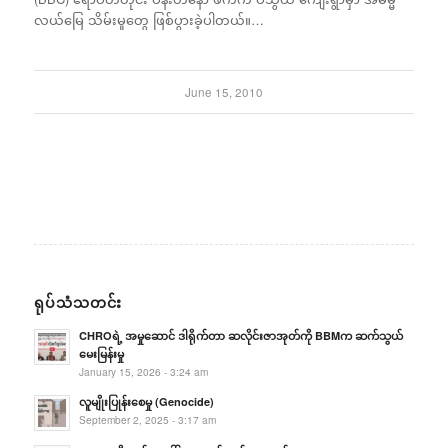
လယ်မြေ သိမ်းမှုတွေ ဖြစ်ပွားခဲ့ပါတယ်။…
June 15, 2010
ရုပ်သံသတင်း
CHROရဲ့ အမှုဆောင် ဒါရိုက်တာ ဆလိုင်းဇာအုတ်ကို BBMက ဆက်သွယ်
မေးမြန်းမှု
January 15, 2026 - 3:24 am
လူမျိုးပြုန်းစေမှု (Genocide)
September 2, 2025 - 3:17 am