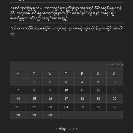
သတင်းထုတ်ပြန်ချက် – “အာဏာရှင်များ ကြီးစိုးရာ အရပ်တွင် ဒီမိုကရေစီ မရှင်သန်
နိုင်- အတုအယောင် ရွေးကောက်ပွဲနောက် ပိုင်း စစ်အုပ်စု၏ လူ့အခွင့် အရေး ချိုး
ဖောက်မှုများ” ဆိုသည့် အစီရင်ခံစာအကျဉ်း
“စစ်အာဏာသိမ်းတဲ့အကြောင်း စာအုပ်ရေးသူ အမေရိကန်လုပ်ငန်းရှင်တစ်ဦး ဖမ်းဆီး
ခံရ “
June 2010
M
T
W
T
F
S
S
1
2
3
4
5
6
7
8
9
10
11
12
13
14
15
16
17
18
19
20
21
22
23
24
25
26
27
28
29
30
« May
Jul »