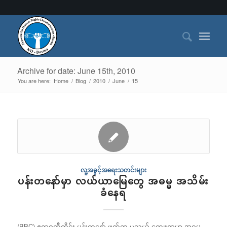
Archive for date: June 15th, 2010
You are here:
Home
/
Blog
/
2010
/
June
/
15
လူ့အခွင့်အရေးသတင်းများ
ပန်းတနော်မှာ လယ်ယာမြေတွေ အဓမ္မ အသိမ်း
ခံနေရ
(BBC) ဧရာဝတီတိုင်း ပန်းတနော် ဖက်က ပသွယ် ကျေးရွာမှာ အဓမ္မ