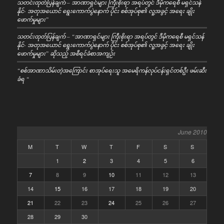
သတင်းထုတ်ပြန်ချက် – အာဏာရှင်များ ကြီးစိုးရာ အရပ်တွင် ဒီမိုကရေစီ မရှင်သန်
နိုင်- အတုအယောင် ရွေးကောက်ပွဲနောက် ပိုင်း စစ်အုပ်စု၏ လူ့အခွင့် အရေး ချိုး
ဖောက်မှုများ”
သတင်းထုတ်ပြန်ချက် – “အာဏာရှင်များ ကြီးစိုးရာ အရပ်တွင် ဒီမိုကရေစီ မရှင်သန်
နိုင်- အတုအယောင် ရွေးကောက်ပွဲနောက် ပိုင်း စစ်အုပ်စု၏ လူ့အခွင့် အရေး ချိုး
ဖောက်မှုများ” ဆိုသည့် အစီရင်ခံစာအကျဉ်း
“စစ်အာဏာသိမ်းတဲ့အကြောင်း စာအုပ်ရေးသူ အမေရိကန်လုပ်ငန်းရှင်တစ်ဦး ဖမ်းဆီး
ခံရ “
June 2010
M
T
W
T
F
S
S
1
2
3
4
5
6
7
8
9
10
11
12
13
14
15
16
17
18
19
20
21
22
23
24
25
26
27
28
29
30