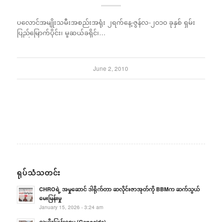
ပလောင်အမျိုးသမီးအစည်းအရုံး ၂ရက်နေ့-ဇွန်လ-၂၀၁၀ ခုနှစ် ရှမ်း
ပြည်မြောက်ပိုင်း၊ မူဆယ်ခရိုင်၊…
June 2, 2010
ရုပ်သံသတင်း
CHROရဲ့ အမှုဆောင် ဒါရိုက်တာ ဆလိုင်းဇာအုတ်ကို BBMက ဆက်သွယ်
မေးမြန်းမှု
January 15, 2026 - 3:24 am
လူမျိုးပြုန်းစေမှု (Genocide)