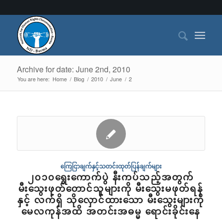
Archive for date: June 2nd, 2010
You are here:
Home
/
Blog
/
2010
/
June
/
2
ကြေငြာချက်နှင့်သတင်းထုတ်ပြန်ချက်များ
၂၀၁၀ရွေးကောက်ပွဲ နီးကပ်သည့်အတွက်
မီးသွေးဖုတ်တောင်သူများကို မီးသွေးမဖုတ်ရန်
နှင့် လက်ရှိ သိုလှောင်ထားသော မီးသွေးများကို
မေလကုန်အထိ အတင်းအဓမ္မ ရောင်းခိုင်းနေ