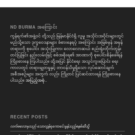
ND BURMA အကြောင်း
ကွန်ရက်၏အဖွဲ့ဝင် တို့သည် မြန်မာနိုင်ငံရှိ လူမှု အသိုင်းအဝိုင်းများတွင်
မည်သို့သော ဒုက္ခဝေဒနာများ ခံစားနေရပုံ အကြောင်း အဖြစ်မှန် အမှန်
တရားကို စုပေါင်း အသုံးပြုကာ၊ လောလောဆယ် စည်းရုံးတိုက်တွန်း
တင်ပြခြင်း နည်းလမ်းဖြင့် စစ်အစိုးရ၏ အာဏာကို စုပေါင်းစိန်ခေါ်ရန်
ကြိုးစားနေ ကြပါသည်။ ထို့အပြင် နိုင်ငံရေး အသွင်ကူးပြောင်း ရေး
ကာလတွင် တရားမျှတမှုနှင့် တာဝန်သိမှုရှိသော လုပ်ဆောင်ချက်
အစီအစဉ်များ အတွက် လည်း ကြိုတင် ပြင်ဆင်ထားရန် ကြိုးစားနေ
ပါသည်။
အပြည့်အစုံ..
RECENT POSTS
လက်ဗလောမှသည် သောလွန်ရကောင်ေးမွန်သည့်စနစ်ဆီသို့