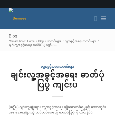
Blog
You are here:
Home
/
Blog
/
သတင်းများ
/
လူ့အခွင့်အရေးသတင်းများ
/
ချင်းလူ့အခွင့်အရေး ဓာတ်ပုံပြပွဲ ကျင်းပ...
လူ့အခွင့်အရေးသတင်းများ
ချင်းလူ့အခွင့်အရေး ဓာတ်ပုံ
ပြပွဲ ကျင်းပ
(မဇ္ဈိမ) ချင်းလူမျိုးများ လူ့အခွင့်အရေး ချိုးဖောက်ခံရမှုနှင့် ဒေသတွင်း
အခြေအနေများကို ထင်ဟပ်စေမည့် ဓာတ်ပုံပြပွဲကို ထိုင်းနိုင်ငံ