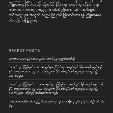
ကြိုးစားနေ ကြပါသည်။ ထို့အပြင် နိုင်ငံရေး အသွင်ကူးပြောင်း ရေး
ကာလတွင် တရားမျှတမှုနှင့် တာဝန်သိမှုရှိသော လုပ်ဆောင်ချက်
အစီအစဉ်များ အတွက် လည်း ကြိုတင် ပြင်ဆင်ထားရန် ကြိုးစားနေ
ပါသည်။
အပြည့်အစုံ..
RECENT POSTS
လက်ဗလောမှသည် သောလွန်ရကောင်ေးမွန်သည့်စနစ်ဆီသို့
သတင်းထုတ်ပြန်ချက် – အာဏာရှင်များ ကြီးစိုးရာ အရပ်တွင် ဒီမိုကရေစီ မရှင်သန်
နိုင်- အတုအယောင် ရွေးကောက်ပွဲနောက် ပိုင်း စစ်အုပ်စု၏ လူ့အခွင့် အရေး ချိုး
ဖောက်မှုများ”
သတင်းထုတ်ပြန်ချက် – “အာဏာရှင်များ ကြီးစိုးရာ အရပ်တွင် ဒီမိုကရေစီ မရှင်သန်
နိုင်- အတုအယောင် ရွေးကောက်ပွဲနောက် ပိုင်း စစ်အုပ်စု၏ လူ့အခွင့် အရေး ချိုး
ဖောက်မှုများ” ဆိုသည့် အစီရင်ခံစာအကျဉ်း
“စစ်အာဏာသိမ်းတဲ့အကြောင်း စာအုပ်ရေးသူ အမေရိကန်လုပ်ငန်းရှင်တစ်ဦး ဖမ်းဆီး
ခံရ “