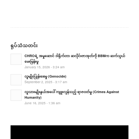
ရုပ်သံသတင်း
CHROရဲ့ အမှုဆောင် ဒါရိုက်တာ ဆလိုင်းဇာအုတ်ကို BBMက ဆက်သွယ်
မေးမြန်းမှု
January 15, 2026 - 3:24 am
လူမျိုးပြုန်းစေမှု (Genocide)
September 2, 2025 - 3:17 am
လူသားမျိုးနွယ်အပေါ် ကျူးလွန်သည့် ရာဇဝတ်မှု (Crimes Against
Humanity)
June 16, 2025 - 1:36 am