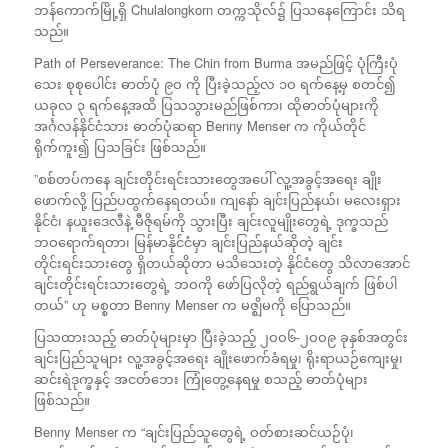
ဘန်ကောက်မြို့ရှိ Chulalongkorn တက္ကသိုလ်၌ ပြသနေကြောင်း သိရ
သည်။
Path of Perseverance: The Chin from Burma အမည်ဖြင့် ပုံကြီးပုံ
သေး စုစုပေါင်း ဓာတ်ပုံ ၉ဝ ကို ပြီးခဲ့သည့်လ ၁ဝ ရက်နေ့မှ စတင်၍
ယခုလ ၃ ရက်နေ့အထိ ပြသသွားမည်ဖြစ်ကာ၊ ထိုဓာတ်ပုံများကို
အင်္ဂလန်နိုင်ငံသား ဓာတ်ပုံဆရာ Benny Menser က ကိုယ်တိုင်
ရိုက်ကူး၍ ပြသခြင်း ဖြစ်သည်။
”စစ်တပ်ကနေ ချင်းတိုင်းရင်းသားတွေအပေါ် လူ့အခွင့်အရေး ချိုး
ဖောက်လို့ ပြည်ပထွက်နေရတယ်။ ကျနော် ချင်းပြည်နယ်၊ မလေးရှား
နိုင်ငံ၊ နယူးဒေလီနဲ့ မီဇိုရမ်ကို သွားပြီး ချင်းလူမျိုးတွေရဲ့ ဒုက္ခသည်
ဘဝရောက်ရတာ၊ မြန်မာနိုင်ငံမှာ ချင်းပြည်နယ်ဆိုတဲ့ ချင်း
တိုင်းရင်းသားတွေ ရှိတယ်ဆိုတာ မသိသေးတဲ့ နိုင်ငံတွေ သိလာအောင်
ချင်းတိုင်းရင်းသားတွေရဲ့ ဘဝကို ဖော်ပြလိုတဲ့ ရည်ရွယ်ချက် ဖြစ်ပါ
တယ်” ဟု မစ္စတာ Benny Menser က မဇ္ဈိမကို ပြောသည်။
ပြသထားသည့် ဓာတ်ပုံများမှာ ပြီးခဲ့သည့် ၂ဝဝ၆-၂ဝဝ၉ ခုနှစ်အတွင်း
ချင်းပြည်သူများ လူ့အခွင့်အရေး ချိုးဖောက်ခံရမှု၊ ရိုးရာယဉ်ကျေးမှု၊
ဆင်းရဲဒုက္ခနှင့် အငတ်ဘေး ကြုံတွေ့နေရမှု စသည့် ဓာတ်ပုံများ
ဖြစ်သည်။
Benny Menser က “ချင်းပြည်သူတွေရဲ့ ဝတ်စားဆင်ယဉ်ပုံ၊