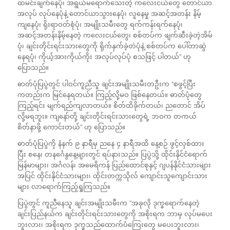
ထမင်းချက်နေပုံ၊ အရွယ်မရောက်သေးတဲ့ ကလေးငယ်တွေ တောင်ယာ
အလုပ် လုပ်နေပုံနဲ့ တောင်ယာသွားနေပုံ၊ လူနေမှု အဆင့်အတန်း နိမ့်
ကျနေပုံ၊ ရိုးရာဝတ်စုံပုံ၊ အမျိုးသမီးတွေ ရက်ကန်းရက်နေပုံ၊
အဆင့်အတန်းနိမ့်နေတဲ့ ကလေးငယ်တွေ၊ စစ်တပ်က ဖျက်ဆီးခဲ့တဲ့အိမ်
ပုံ၊ ချင်းတိုင်းရင်းသားတွေကို ရိုက်နှက်ခဲ့တဲပုံနဲ့ စစ်တပ်က ပေါ်တာဆွဲ
နေရပုံ၊ ကိုယ့်အားကိုယ်ကိုး အလုပ်လုပ်ပုံ စသဖြင့် ပါတယ်” ဟု
ပြောသည်။
ဓာတ်ပုံပြပွဲတွင် ပါဝင်ကူညီသူ ချင်းအမျိုးသမီးတဦးက “စဖွင့်ပြီး
ကတည်းက မြင်နေရတယ်။ ကြည့်လို့မဝ ဖြစ်နေတယ်။ ဓာတ်ပုံတွေ
ကြည့်ရင်း မျက်ရည်ကျလာတယ်။ စိတ်ထိခိုက်တယ်၊ ညတောင် အိပ်
လို့မရဘူး။ ကျနော်တို့ ချင်းတိုင်းရင်းသားတွေရဲ့ ဘဝက တကယ်
စိတ်နာဖို့ ကောင်းတယ်” ဟု ပြောသည်။
ဓာတ်ပုံပြပွဲကို နံနက် ၉ နာရီမှ ညနေ ၄ နာရီအထိ နေ့စဉ် ဖွင့်လှစ်ထား
ပြီး စနေ၊ တနင်္ဂေနွနေ့များတွင် ရပ်နားသည်။ ပြပွဲသို့ ထိုင်းနိုင်ငံရောက်
မြန်မာများ၊ အင်္ဂလန်၊ အမေရိကန် ပြည်ထောင်စုနှင့် ဂျပန်နိုင်ငံသားများ
အပြင် ထိုင်းနိုင်ငံသားများ၊ ထိုင်းတက္ကသိုလ် ကျောင်းသူကျောင်းသား
များ လာရောက်ကြည့်ရှုကြသည်။
ပြပွဲတွင် ကူညီနေသူ ချင်းအမျိုးသမီးက ”အခုလို ဒုက္ခရောက်နေတဲ့
ချင်းပြည်နယ်က ချင်းတိုင်းရင်းသားတွေကို အစိုးရက ဘာမှ လုပ်မပေး
ဘူးလား၊ အစိုးရက ဒုက္ခသည်ထောက်ပံကြေးတွေ မပေးဘူးလား၊