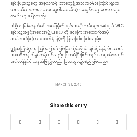
ချင်းပြည်သူတွေ အခုလက်ရှိ ဘာတွေနဲ့ အသက်ဝမ်းကြောင်းရှာလဲ၊
တကယ်သနားစရာ ဘဝတွေပါလားဆိုတဲ့ မေးခွန်းတွေ မေးတာများ
တယ်” ဟု ပြောသည်။
အိန္ဒိယ-မြန်မာနယ်စပ် အခြေစိုက် ချင်းအမျိုးသမီးများအဖွဲ့ချုပ် WLC၊
ချင်းလူ့အခွင့်အရေးအဖွဲ့ CHRO တို့ ငွေကြေးအထောက်အပံ့
အပါအဝင်ဖြင့် ယခုဓာတ်ပုံပြပွဲကို ပြသခြင်း ဖြစ်သည်။
ဤအကြိမ်မှာ ၄ ကြိမ်မြောက်ဖြစ်ပြီး ထိုင်းနိုင်ငံ ချင်းမိုင်နှင့် မဲဆောက်၊
အမေရိကန် ဝါရှင်တန်တွင်လည်း ပြသခဲ့ပြီးဖြစ်သည်။ ယခုနှစ်အတွင်း
အင်္ဂလန်နိုင်ငံ လန်ဒန်မြို့၌လည်း ပြသသွားဦးမည်ဖြစ်သည်။
MARCH 31, 2010
Share this entry