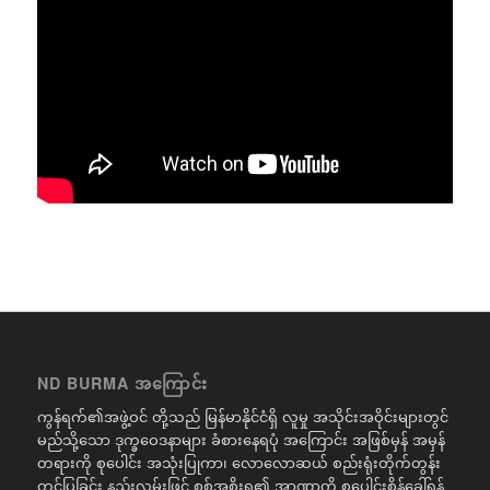
ND BURMA အကြောင်း
ကွန်ရက်၏အဖွဲ့ဝင် တို့သည် မြန်မာနိုင်ငံရှိ လူမှု အသိုင်းအဝိုင်းများတွင်
မည်သို့သော ဒုက္ခဝေဒနာများ ခံစားနေရပုံ အကြောင်း အဖြစ်မှန် အမှန်
တရားကို စုပေါင်း အသုံးပြုကာ၊ လောလောဆယ် စည်းရုံးတိုက်တွန်း
တင်ပြခြင်း နည်းလမ်းဖြင့် စစ်အစိုးရ၏ အာဏာကို စုပေါင်းစိန်ခေါ်ရန်