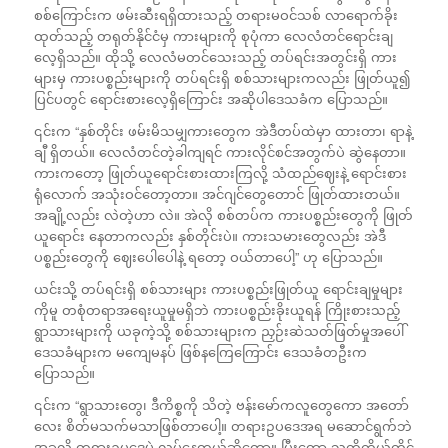
စစ်ကြောင်းက ဖမ်းဆီးရရှိထားသည့် တရားမဝင်သစ် လာရောက်ခိုး
ထုတ်သည့် တရုတ်နိုင်ငံမှ ကားများကို စုပုံကာ လေလံတင်ရောင်းချ
လေ့ရှိသည်။ ထိုသို့ လေလံမတင်သေးသည့် တပ်ရင်းအတွင်းရှိ ကား
များမှ ကားပစ္စည်းများကို တပ်ရင်းရှိ စစ်သားများကလည်း ဖြုတ်ယူ၍
ပြင်ပတွင် ရောင်းစားလေ့ရှိကြောင်း အဆိုပါဒေသခံက ပြောသည်။
၎င်းက “နှစ်တိုင်း ဖမ်းမိသမျှကားတွေက အဲဒီတပ်ထဲမှာ ထားတာ၊ ရာနဲ့
ချီ ရှိတယ်။ လေလံတင်တဲ့ခါကျရင် ကားလိုင်စင်အတွက်ပဲ ဆွဲနေတာ။
ကားကတော့ ဖြုတ်ယူရောင်းစားထားကြလို့ သံထည်ဈေးနဲ့ ရောင်းစား
ရုံလောက် အသုံးဝင်တော့တာ။ အင်ဂျင်တွေတောင် ဖြုတ်ထားတယ်။
အချို့လည်း လဲတဲ့ဟာ လဲ။ အဲလို စစ်တပ်က ကားပစ္စည်းတွေကို ဖြုတ်
ယူရောင်း နေတာကလည်း နှစ်တိုင်းပဲ။ ကားသမားတွေလည်း အဲဒီ
ပစ္စည်းတွေကို ဈေးပေါပေါနဲ့ ရတော့ ဝယ်တာပေါ့” ဟု ပြောသည်။
ယင်းသို့ တပ်ရင်းရှိ စစ်သားများ ကားပစ္စည်းဖြုတ်ယူ ရောင်းချမှုများ
ကိုမူ တစုံတရာအရေးယူမှုမရှိဘဲ ကားပစ္စည်းခိုးယူရန် ကြိုးစားသည့်
ရွာသားများကို ယခုကဲ့သို့ စစ်သားများက ညှဉ်းဆဲသတ်ဖြတ်မှုအပေါ်
ဒေသခံများက မကျေမနပ် ဖြစ်နကြေကြောင်း ဒေသခံတဦးက
ပြောသည်။
၎င်းက “ရွာသားတွေ၊ ဒီကိစ္စကို သိတဲ့ ဗန်းမော်ကလူတွေကော အတော်
လေး စိတ်မသက်မသာဖြစ်တာပေါ့။ တရားဥပဒေအရ မဆောင်ရွက်ဘဲ
အခုလို တရားဥပဒေမဲ့ လုပ်နေတယ်ဆိုတော့။ ပြီးတော့ သူတို့ကိုယ်တိုင်