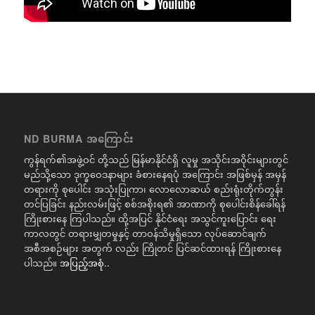
ND BURMA အကြောင်း
ကွန်ရက်၏အဖွဲ့ဝင် တို့သည် မြန်မာနိုင်ငံရှိ လူမှု အသိုင်းအဝိုင်းများတွင်
မည်သို့သော ဒုက္ခဝေဒနာများ ခံစားနေရပုံ အကြောင်း အဖြစ်မှန် အမှန်
တရားကို စုပေါင်း အသုံးပြုကာ၊ လောလောဆယ် စည်းရုံးတိုက်တွန်း
တင်ပြခြင်း နည်းလမ်းဖြင့် စစ်အစိုးရ၏ အာဏာကို စုပေါင်းစိန်ခေါ်ရန်
ကြိုးစားနေ ကြပါသည်။ ထို့အပြင် နိုင်ငံရေး အသွင်ကူးပြောင်း ရေး
ကာလတွင် တရားမျှတမှုနှင့် တာဝန်သိမှုရှိသော လုပ်ဆောင်ချက်
အစီအစဉ်များ အတွက် လည်း ကြိုတင် ပြင်ဆင်ထားရန် ကြိုးစားနေ
ပါသည်။
အပြည့်အစုံ..