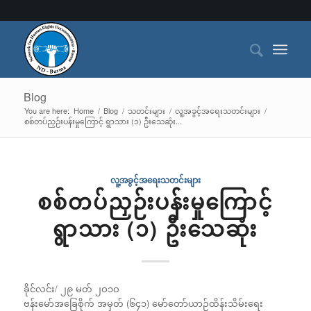
Blog
You are here:
Home
/
Blog
/
သတင်းများ
/
လူ့အခွင့်အရေးသတင်းများ
/
စစ်တပ်ညှဉ်းပန်းမှုကြောင့် ရွာသား (၁) ဦးသေဆုံး...
လူ့အခွင့်အရေးသတင်းများ
စစ်တပ်ညှဉ်းပန်းမှုကြောင့်
ရွာသား (၁) ဦးသေဆုံး
ခိုင်လင်း/ ၂၉ မတ် ၂ဝ၁ဝ
ဗန်းမော်အခြေစိုက် အမှတ် (၆၄၁) မော်တော်ယာဉ်ထိန်းသိမ်းရေး