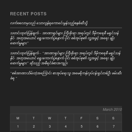
RECENT POSTS
လက်ဗလောမှသည် သောလွန်ရကောင်ေးမွန်သည့်စနစ်ဆီသို့
သတင်းထုတ်ပြန်ချက် – အာဏာရှင်များ ကြီးစိုးရာ အရပ်တွင် ဒီမိုကရေစီ မရှင်သန်
နိုင်- အတုအယောင် ရွေးကောက်ပွဲနောက် ပိုင်း စစ်အုပ်စု၏ လူ့အခွင့် အရေး ချိုး
ဖောက်မှုများ”
သတင်းထုတ်ပြန်ချက် – “အာဏာရှင်များ ကြီးစိုးရာ အရပ်တွင် ဒီမိုကရေစီ မရှင်သန်
နိုင်- အတုအယောင် ရွေးကောက်ပွဲနောက် ပိုင်း စစ်အုပ်စု၏ လူ့အခွင့် အရေး ချိုး
ဖောက်မှုများ” ဆိုသည့် အစီရင်ခံစာအကျဉ်း
“စစ်အာဏာသိမ်းတဲ့အကြောင်း စာအုပ်ရေးသူ အမေရိကန်လုပ်ငန်းရှင်တစ်ဦး ဖမ်းဆီး
ခံရ “
March 2010
M
T
W
T
F
S
S
1
2
3
4
5
6
7