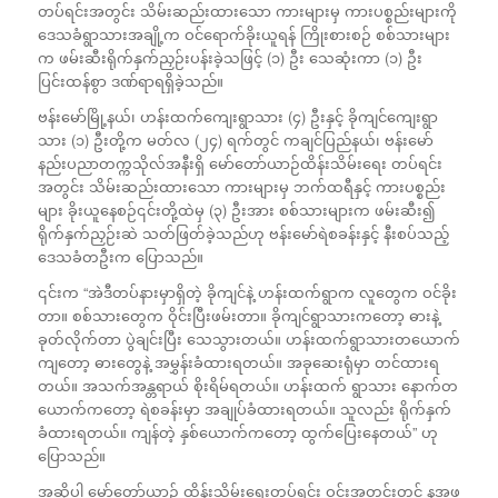
တပ်ရင်းအတွင်း သိမ်းဆည်းထားသော ကားများမှ ကားပစ္စည်းများကို
ဒေသခံရွာသားအချို့က
ဝင်ရောက်ခိုးယူရန် ကြိုးစားစဉ် စစ်သားများ
က ဖမ်းဆီးရိုက်နှက်ညှဉ်းပန်းခဲ့သဖြင့် (၁) ဦး သေဆုံးကာ (၁) ဦး
ပြင်းထန်စွာ ဒဏ်ရာရရှိခဲ့သည်။
ဗန်းမော်မြို့နယ်၊ ဟန်းထက်ကျေးရွာသား (၄) ဦးနှင့် ခိုကျင်ကျေးရွာ
သား (၁) ဦးတို့က မတ်လ (၂၄) ရက်တွင် ကချင်ပြည်နယ်၊ ဗန်းမော်
နည်းပညာတက္ကသိုလ်အနီးရှိ မော်တော်ယာဉ်ထိန်းသိမ်းရေး တပ်ရင်း
အတွင်း သိမ်းဆည်းထားသော ကားများမှ ဘက်ထရီနှင့် ကားပစ္စည်း
များ ခိုးယူနေစဉ်၎င်းတို့ထဲမှ (၃) ဦးအား စစ်သားများက ဖမ်းဆီး၍
ရိုက်နှက်ညှဉ်းဆဲ သတ်ဖြတ်ခဲ့သည်ဟု ဗန်းမော်ရဲစခန်းနှင့် နီးစပ်သည့်
ဒေသခံတဦးက ပြောသည်။
၎င်းက “အဲဒီတပ်နားမှာရှိတဲ့ ခိုကျင်နဲ့ ဟန်းထက်ရွာက လူတွေက ဝင်ခိုး
တာ။ စစ်သားတွေက ဝိုင်းပြီးဖမ်းတာ။ ခိုကျင်ရွာသားကတော့ ဓားနဲ့
ခုတ်လိုက်တာ ပွဲချင်းပြီး သေသွားတယ်။ ဟန်းထက်ရွာသားတယောက်
ကျတော့ ဓားတွေနဲ့ အမွှန်းခံထားရတယ်။ အခုဆေးရုံမှာ တင်ထားရ
တယ်။ အသက်အန္တရာယ် စိုးရိမ်ရတယ်။ ဟန်းထက် ရွာသား နောက်တ
ယောက်ကတော့ ရဲစခန်းမှာ အချုပ်ခံထားရတယ်။ သူလည်း ရိုက်နှက်
ခံထားရတယ်။ ကျန်တဲ့ နှစ်ယောက်ကတော့ ထွက်ပြေးနေတယ်” ဟု
ပြောသည်။
အဆိုပါ မော်တော်ယာဉ် ထိန်းသိမ်းရေးတပ်ရင်း ဝင်းအတွင်းတွင် နအဖ