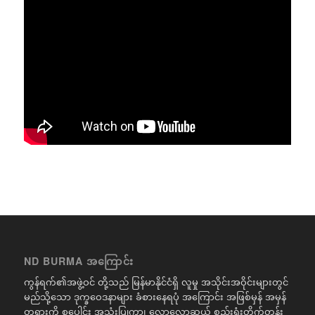
ND BURMA အကြောင်း
ကွန်ရက်၏အဖွဲ့ဝင် တို့သည် မြန်မာနိုင်ငံရှိ လူမှု အသိုင်းအဝိုင်းများတွင်
မည်သို့သော ဒုက္ခဝေဒနာများ ခံစားနေရပုံ အကြောင်း အဖြစ်မှန် အမှန်
တရားကို စုပေါင်း အသုံးပြုကာ၊ လောလောဆယ် စည်းရုံးတိုက်တွန်း