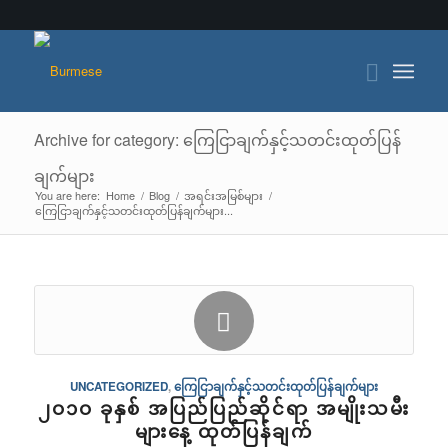
Archive for category: ကြေငြာချက်နှင့်သတင်းထုတ်ပြန်
ချက်များ
You are here:
Home
/
Blog
/
အရင်းအမြစ်များ
/
ကြေငြာချက်နှင့်သတင်းထုတ်ပြန်ချက်များ...
UNCATEGORIZED
,
ကြေငြာချက်နှင့်သတင်းထုတ်ပြန်ချက်များ
၂ဝ၁ဝ ခုနှစ် အပြည်ပြည်ဆိုင်ရာ အမျိုးသမီး
များနေ့ ထုတ်ပြန်ချက်