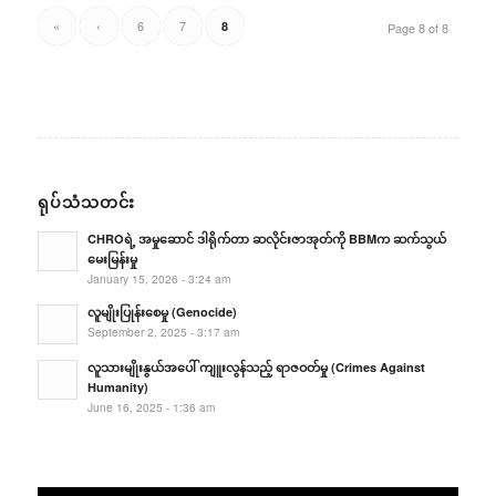
«
‹
6
7
8
Page 8 of 8
ရုပ်သံသတင်း
CHROရဲ့ အမှုဆောင် ဒါရိုက်တာ ဆလိုင်းဇာအုတ်ကို BBMက ဆက်သွယ်
မေးမြန်းမှု
January 15, 2026 - 3:24 am
လူမျိုးပြုန်းစေမှု (Genocide)
September 2, 2025 - 3:17 am
လူသားမျိုးနွယ်အပေါ် ကျူးလွန်သည့် ရာဇဝတ်မှု (Crimes Against
Humanity)
June 16, 2025 - 1:36 am