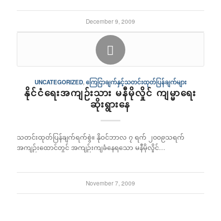
December 9, 2009
UNCATEGORIZED
,
ကြေငြာချက်နှင့်သတင်းထုတ်ပြန်ချက်များ
နိုင်ငံရေးအကျဉ်းသား မနီမိုလှိုင် ကျမ္မာရေး
ဆိုးရွားနေ
သတင်းထုတ်ပြန်ချက်ရက်စွဲ။ နိုဝင်ဘာလ ၇ ရက် ၂၀၀၉သရက်
အကျဉ်းထောင်တွင် အကျဉ်းကျခံနေရသော မနီမိုလှိုင်…
November 7, 2009