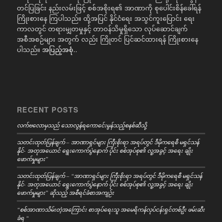
တင်ပြခြင်း နည်းလမ်းဖြင့် စစ်အစိုးရ၏ အာဏာကို စုပေါင်းစိန်ခေါ်ရန်
ကြိုးစားနေ ကြပါသည်။ ထို့အပြင် နိုင်ငံရေး အသွင်ကူးပြောင်း ရေး
ကာလတွင် တရားမျှတမှုနှင့် တာဝန်သိမှုရှိသော လုပ်ဆောင်ချက်
အစီအစဉ်များ အတွက် လည်း ကြိုတင် ပြင်ဆင်ထားရန် ကြိုးစားနေ
ပါသည်။
အပြည့်အစုံ..
RECENT POSTS
လက်ဗလောမှသည် သောလွန်ရကောင်ေးမွန်သည့်စနစ်ဆီသို့
သတင်းထုတ်ပြန်ချက် – အာဏာရှင်များ ကြီးစိုးရာ အရပ်တွင် ဒီမိုကရေစီ မရှင်သန်
နိုင်- အတုအယောင် ရွေးကောက်ပွဲနောက် ပိုင်း စစ်အုပ်စု၏ လူ့အခွင့် အရေး ချိုး
ဖောက်မှုများ”
သတင်းထုတ်ပြန်ချက် – “အာဏာရှင်များ ကြီးစိုးရာ အရပ်တွင် ဒီမိုကရေစီ မရှင်သန်
နိုင်- အတုအယောင် ရွေးကောက်ပွဲနောက် ပိုင်း စစ်အုပ်စု၏ လူ့အခွင့် အရေး ချိုး
ဖောက်မှုများ” ဆိုသည့် အစီရင်ခံစာအကျဉ်း
“စစ်အာဏာသိမ်းတဲ့အကြောင်း စာအုပ်ရေးသူ အမေရိကန်လုပ်ငန်းရှင်တစ်ဦး ဖမ်းဆီး
ခံရ “