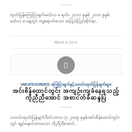
ထုတ်ပြန်ကြေငြာချက်မတ်လ ၈ ရက်၊ ၂ဝ၁ဝ ခုနှစ် ၂၀၁၀ ခုနှစ်
မတ်လ ၈ နေ့တွင် ကျရောက်သော အပြည်ပြည်ဆိုင်ရာ…
March 8, 2010
UNCATEGORIZED
,
ကြေငြာချက်နှင့်သတင်းထုတ်ပြန်ချက်များ
အင်းစိန်ထောင်တွင်း အကျဉ်းကျခံနေရသည့်
ကိုညီညီအောင် အစာငတ်ခံဆန္ဒပြ
သတင်းထုတ်ပြန်ချက်ဒီဇင်ဘာလ ၇၊ ၂၀၀၉ ခုနှစ်အင်းစိန်ထောင်တွင်း
တွင် ချုပ်နှောင်ထားသော ကိုညီညီအောင်…