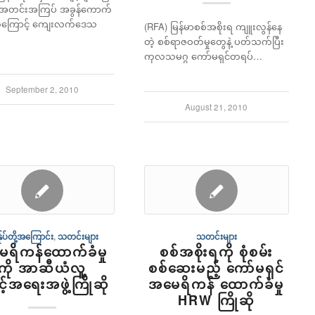
း အတင်းအကြပ် အခွန်ကောက်
တွေကြောင့် ကျေးလက်ဒေသ
(RFA) မြန်မာစစ်အစိုးရ ကျူးလွန်နေ
တဲ့ စစ်ရာဇဝတ်မှုတွေနဲ့ ပတ်သက်ပြီး
ကုလသမဂ္ဂ ကော်မရှင်တရပ်…
September 2, 2010
August 21, 2010
်ုပ်တို့အကြောင်း
,
သတင်းများ
သတင်းများ
ရိကန်ထောက်ခံမှု
စစ်အစိုးရကို စုံစမ်း
ကို အာဆီယံလူ့
စစ်ဆေးမည့် ကော်မရှင်
့်အရေးအဖွဲ့ကြိုဆို
အမေရိကန် ထောက်ခံမှု
HRW ကြိုဆို