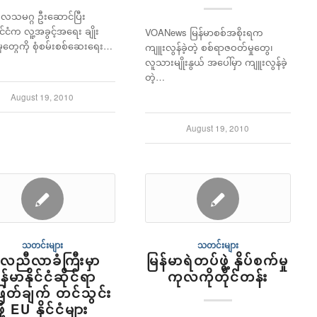
လသမဂ္ဂ ဦးဆောင်ပြီး
ိုင်ငံက လူ့အခွင့်အရေး ချိုး
VOANews မြန်မာစစ်အစိုးရက
ှုတွေကို စုံစမ်းစစ်ဆေးရေး…
ကျူးလွန်ခဲ့တဲ့ စစ်ရာဇဝတ်မှုတွေ၊
လူသားမျိုးနွယ် အပေါ်မှာ ကျူးလွန်ခဲ့
တဲ့…
August 19, 2010
August 19, 2010
သတင်းများ
သတင်းများ
လညီလာခံကြီးမှာ
မြန်မာရဲတပ်ဖွဲ့ နှိပ်စက်မှု
န်မာနိုင်ငံဆိုင်ရာ
ကုလကိုတိုင်တန်း
ဖြတ်ချက် တင်သွင်း
ဖို့ EU နိုင်ငံများ