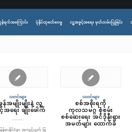
ွန်ရက်အကြောင်း
ပုံနှိပ်ထုတ်ေဝေမှု
လူ့အခွင့်အရေး မှတ်တမ်းပြုခြင်း
သတင်းများ
သတင်းများ
န်အမျိုးမျိုးနဲ့ လူ့
စစ်အစိုးရကို
င့်အရေး ချိုးဖေါက်
ကုလသမဂ္ဂ စုံစမ်း
စစ်ဆေးရေး အင်ဒိုနီးရှား
အမတ်များ ထောက်ခံ
ြန်မာနိုင်ငံမှာ အကျင့်ပျက် ခြ