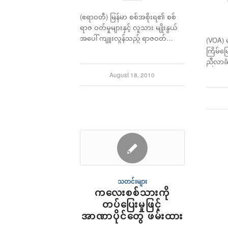
(ဧရာဝတီ) မြန်မာ စစ်အစိုးရ၏ စစ်
ရာဇ ဝတ်မှုများနှင့် လူသား မျိုးနွယ်
အပေါ် ကျူးလွန်သည့် ရာဇဝတ်…
(VOA) မ
ကြိမ်မ
ညီလာခံ
August 18, 2010
သတင်းများ
ကလေးစစ်သားကို
တပ်ပြေးမှုဖြင့်
အာဏာပိုင်တွေ ဖမ်းထား