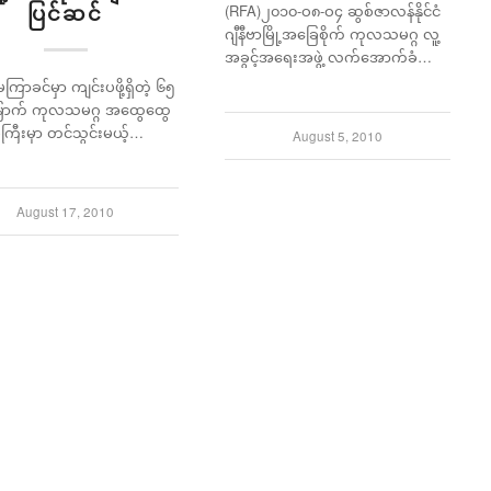
ပြင်ဆင်
(RFA)၂၀၁၀-ဝ၈-ဝ၄ ဆွစ်ဇာလန်နိုင်ငံ
ဂျီနီဗာမြို့အခြေစိုက် ကုလသမဂ္ဂ လူ့
အခွင့်အရေးအဖွဲ့ လက်အောက်ခံ…
ကြာခင်မှာ ကျင်းပဖို့ရှိတဲ့ ၆၅
ြောက် ကုလသမဂ္ဂ အထွေထွေ
ကြီးမှာ တင်သွင်းမယ့်…
August 5, 2010
August 17, 2010