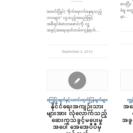
စားပြီ
ခံမှု 
(ခေတ်ပြိုင်) “ဗိုက်မှောက်နေရသည့်
မှာ…
ဘဝများ” ဟူသည့်အမည်ဖြင့်
အစီရင်ခံစာတစောင်ကို လူ့
အခွင့်အရေးမှတ်တမ်းကွန်ရက်…
September 2, 2010
ကြေငြာချက်နှင့်သတင်းထုတ်ပြန်ချက်များ
ကျွန
နိုင်ငံရေးအကျဉ်းသား
အမေ
များအား လုံလောက်သည့်
ဆေးကုသခွင့်မပေးမှု
အခွင
အပေါ် အေအေပီပီမှ