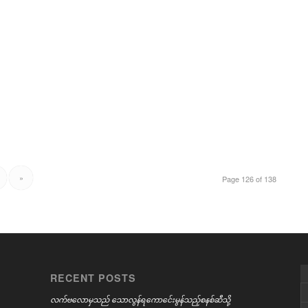
»
Page 126 of 138
RECENT POSTS
လက်ဗလောမှသည် သောလွန်ရကောင်ေးမွန်သည့်စနစ်ဆီသို့