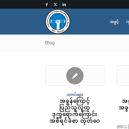
အဖွင့်
က
Blog
သတင်းများ
အခွန်ကြောင့်
အခွ
ပြည်သူလူထု
အခွ
ဒုက္ခရောက်ကြောင်း
အစီရင်ခံစာ ထုတ်ဝေ
(BBC) မ