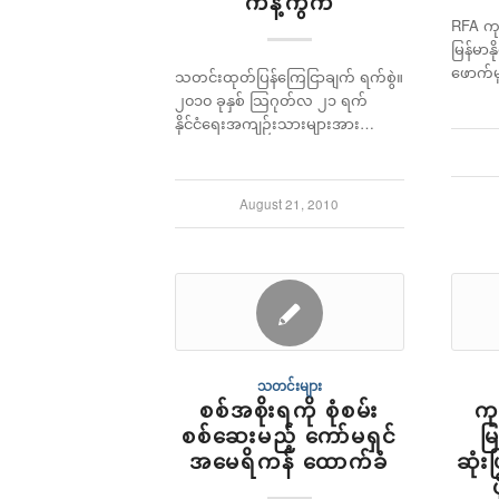
ကန့်ကွက်
RFA ကု
မြန်မာန
ဖောက်မ
သတင်းထုတ်ပြန်ကြေငြာချက် ရက်စွဲ။
၂၀၁၀ ခုနှစ် သြဂုတ်လ ၂၁ ရက်
နိုင်ငံရေးအကျဉ်းသားများအား…
August 21, 2010
သတင်းများ
စစ်အစိုးရကို စုံစမ်း
ကု
စစ်ဆေးမည့် ကော်မရှင်
မြ
အမေရိကန် ထောက်ခံ
ဆုံး