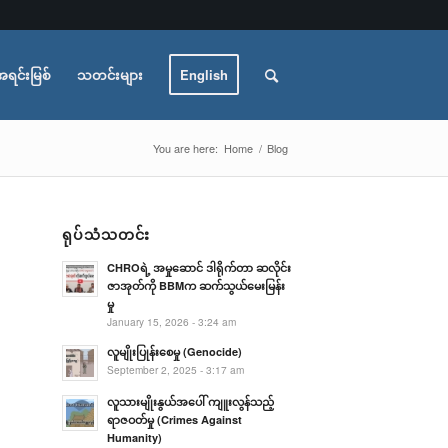
အရင်းမြစ်
သတင်းများ
English
You are here:
Home
/
Blog
ရုပ်သံသတင်း
CHROရဲ့ အမှုဆောင် ဒါရိုက်တာ ဆလိုင်း
ဇာအုတ်ကို BBMက ဆက်သွယ်မေးမြန်း
မှု
January 15, 2026 - 3:24 am
လူမျိုးပြုန်းစေမှု (Genocide)
September 2, 2025 - 3:17 am
လူသားမျိုးနွယ်အပေါ် ကျူးလွန်သည့်
ရာဇဝတ်မှု (Crimes Against
Humanity)