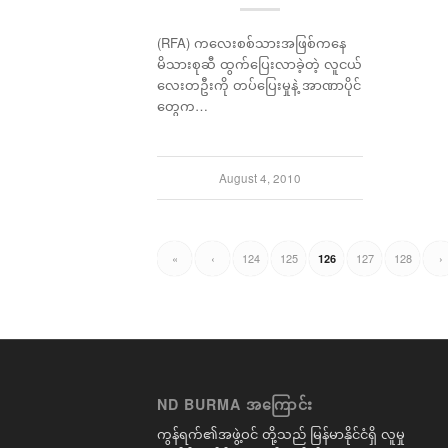
(RFA) ကလေးစစ်သားအဖြစ်ကနေ
မိသားစုဆီ ထွက်ပြေးလာခဲ့တဲ့ လူငယ်
လေးတဦးကို တပ်ပြေးမှုနဲ့ အာဏာပိုင်
တွေက…
August 4, 2010
«
‹
124
125
127
128
›
126
ND BURMA အကြောင်း
ကွန်ရက်၏အဖွဲ့ဝင် တို့သည် မြန်မာနိုင်ငံရှိ လူမှု