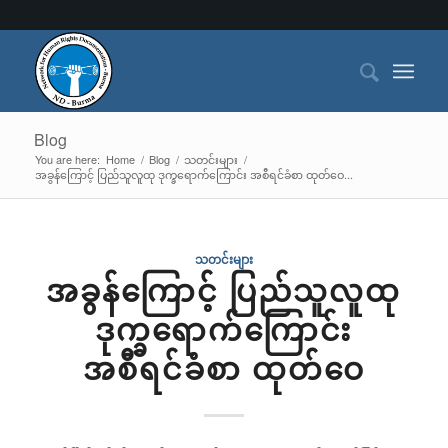
Blog
You are here:
Home
/
Blog
/
သတင်းများ
/
အခွန်ကြောင့် ပြည်သူလူထု ဒုက္ခရောက်ကြောင်း အစီရင်ခံစာ ထုတ်ဝေ...
သတင်းများ
အခွန်ကြောင့် ပြည်သူလူထု
ဒုက္ခရောက်ကြောင်း
အစီရင်ခံစာ ထုတ်ဝေ