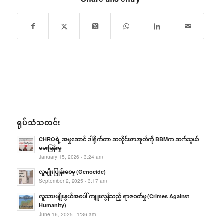
ရုပ်သံသတင်း
CHROရဲ့ အမှုဆောင် ဒါရိုက်တာ ဆလိုင်းဇာအုတ်ကို BBMက ဆက်သွယ်
မေးမြန်းမှု
January 15, 2026 - 3:24 am
လူမျိုးပြုန်းစေမှု (Genocide)
September 2, 2025 - 3:17 am
လူသားမျိုးနွယ်အပေါ် ကျူးလွန်သည့် ရာဇဝတ်မှု (Crimes Against
Humanity)
June 16, 2025 - 1:36 am