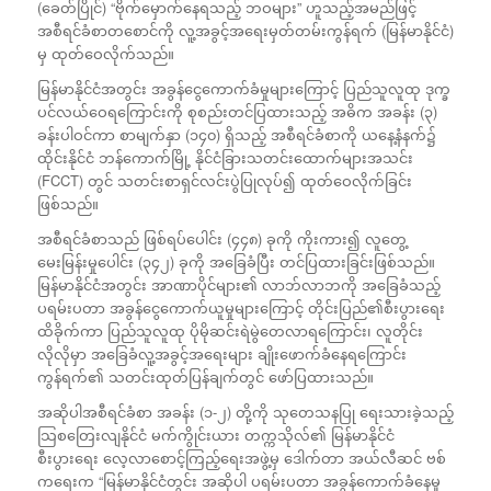
(ခေတ်ပြိုင်) “ဗိုက်မှောက်နေရသည့် ဘဝများ” ဟူသည့်အမည်ဖြင့်
အစီရင်ခံစာတစောင်ကို လူ့အခွင့်အရေးမှတ်တမ်းကွန်ရက် (မြန်မာနိုင်ငံ)
မှ ထုတ်ဝေလိုက်သည်။
မြန်မာနိုင်ငံအတွင်း အခွန်ငွေကောက်ခံမှုများကြောင့် ပြည်သူလူထု ဒုက္ခ
ပင်လယ်ဝေရကြောင်းကို စုစည်းတင်ပြထားသည့် အဓိက အခန်း (၃)
ခန်းပါဝင်ကာ စာမျက်နှာ (၁၄၀) ရှိသည့် အစီရင်ခံစာကို ယနေ့နံနက်၌
ထိုင်းနိုင်ငံ ဘန်ကောက်မြို့ နိုင်ငံခြားသတင်းထောက်များအသင်း
(FCCT) တွင် သတင်းစာရှင်လင်းပွဲပြုလုပ်၍ ထုတ်ဝေလိုက်ခြင်း
ဖြစ်သည်။
အစီရင်ခံစာသည် ဖြစ်ရပ်ပေါင်း (၄၄၈) ခုကို ကိုးကား၍ လူတွေ့
မေးမြန်းမှုပေါင်း (၃၄၂) ခုကို အခြေခံပြီး တင်ပြထားခြင်းဖြစ်သည်။
မြန်မာနိုင်ငံအတွင်း အာဏာပိုင်များ၏ လာဘ်လာဘကို အခြေခံသည့်
ပရမ်းပတာ အခွန်ငွေကောက်ယူမှုများကြောင့် တိုင်းပြည်၏စီးပွားရေး
ထိခိုက်ကာ ပြည်သူလူထု ပိုမိုဆင်းရဲမွဲတေလာရကြောင်း၊ လူတိုင်း
လိုလိုမှာ အခြေခံလူ့အခွင့်အရေးများ ချိုးဖောက်ခံနေရကြောင်း
ကွန်ရက်၏ သတင်းထုတ်ပြန်ချက်တွင် ဖော်ပြထားသည်။
အဆိုပါအစီရင်ခံစာ အခန်း (၁-၂) တို့ကို သုတေသနပြု ရေးသားခဲ့သည့်
သြစတြေးလျနိုင်ငံ မက်ကွိုင်းယား တက္ကသိုလ်၏ မြန်မာနိုင်ငံ
စီးပွားရေး လေ့လာစောင့်ကြည့်ရေးအဖွဲ့မှ ဒေါက်တာ အယ်လီဆင် ဗစ်
ကရေးက “မြန်မာနိုင်ငံတွင်း အဆိုပါ ပရမ်းပတာ အခွန်ကောက်ခံနေမှု