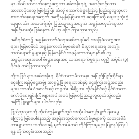
မှာ ပါဝင်ပတ်သက်နေသူတွေဟာ စစ်အစိုးရရဲ့ အဆင့်ဆင့်သော
အာဏာပိုင်တွေ ဖြစ်ကြပြီး အဲလို ကောက်ခံမှုကြောင့် ပြည်သူလူထုဟာ
စားဝတ်နေရေးအတွက် အတိုးနှုန်းမြင့်မားတဲ့ ငွေကြေးကို ချေးယူသုံးစွဲ
နေရတယ်။ အဆင်းရဲဆုံး ပြည်သူတွေအတွက် အခွန်အတုတ်ငွေဟာ
အမြင့်မားဆုံးဖြစ်နေတယ်” ဟု ပြောကြားသွားသည်။
အစီရင်ခံစာ၌ အခွန်ကောက်ခံရေးစနစ်တရပ်၏ အခြေခံလက္ခဏာ
များ၊ မြန်မာနိုင်ငံ အခွန်ကောက်ခံမှုစနစ်၏ စီးပွားရေးအရ အကျိုး
သက်ရောက်မှုများနှင့် မြန်မာနိုင်ငံ အခွန်ကောက်မှုစနစ်၏ လူ့
အခွင့်အရေးအပေါ် စီးပွားရေးအရ သက်ရောက်မှုများ ဟူ၍ အပိုင်း (၃)
ပိုင်းခွဲ တင်ပြထားသည်။
ထို့အပြင် နအဖစစ်အစိုးရ၊ နိုင်ငံတကာမိသားစု၊ အပြည်ပြည်ဆိုင်ရာ
ငွေကြေးရန်ပုံငွေအဖွဲ့၊ အာရှဖွံ့ဖြိုးရေးဘဏ်နှင့် ငွေကြေးအဖွဲ့အစည်း
များ၊ အာဆီယံအသင်းနှင့် တရုတ်၊ အိနိ္ဒယ၊ ထိုင်းနိုင်ငံနှင့် နိုင်ငံတကာ
ကော်ပိုရေးရှင်းကြီးများအပါအဝင် မြန်မာပြည်သူလူထုထံသို့လည်း
အကြံပြုချက်များ ပါဝင်သည်။
ပြည်သူလူထုသို့ တိုက်တွန်းချက်တွင် အဆိုပါအကျင့်ပျက်ခြစားမှု
ကြောင့် ဖြစ်ပေါ်နေသည့် အခွန်အတုတ်ကောက်ခံမှုများကို သတင်းမီဒီ
ယာများအား အသိပေး၍ မှတ်တမ်းတင် တိုင်ကြားမှုများ ပြုလုပ်ကြပါ
ရန် တိုက်တွန်းထားသည်။