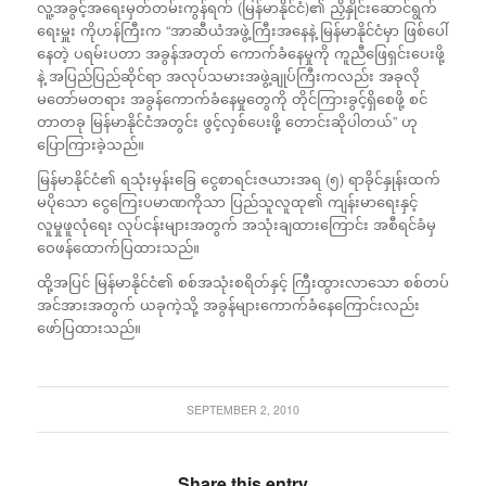
လူ့အခွင့်အရေးမှတ်တမ်းကွန်ရက် (မြန်မာနိုင်ငံ)၏ ညှိနှိုင်းဆောင်ရွက်
ရေးမှူး ကိုဟန်ကြီးက “အာဆီယံအဖွဲ့ကြီးအနေနဲ့ မြန်မာနိုင်ငံမှာ ဖြစ်ပေါ်
နေတဲ့ ပရမ်းပတာ အခွန်အတုတ် ကောက်ခံနေမှုကို ကူညီဖြေရှင်းပေးဖို့
နဲ့ အပြည်ပြည်ဆိုင်ရာ အလုပ်သမားအဖွဲ့ချုပ်ကြီးကလည်း အခုလို
မတော်မတရား အခွန်ကောက်ခံနေမှုတွေကို တိုင်ကြားခွင့်ရှိစေဖို့ စင်
တာတခု မြန်မာနိုင်ငံအတွင်း ဖွင့်လှစ်ပေးဖို့ တောင်းဆိုပါတယ်” ဟု
ပြောကြားခဲ့သည်။
မြန်မာနိုင်ငံ၏ ရသုံးမှန်းခြေ ငွေစာရင်းဇယားအရ (၅) ရာခိုင်နှုန်းထက်
မပိုသော ငွေကြေးပမာဏကိုသာ ပြည်သူလူထု၏ ကျန်းမာရေးနှင့်
လူမှုဖူလုံရေး လုပ်ငန်းများအတွက် အသုံးချထားကြောင်း အစီရင်ခံမှ
ဝေဖန်ထောက်ပြထားသည်။
ထို့အပြင် မြန်မာနိုင်ငံ၏ စစ်အသုံးစရိတ်နှင့် ကြီးထွားလာသော စစ်တပ်
အင်အားအတွက် ယခုကဲ့သို့ အခွန်များကောက်ခံနေကြောင်းလည်း
ဖော်ပြထားသည်။
SEPTEMBER 2, 2010
Share this entry