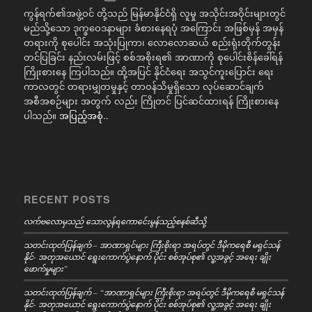
ကွန်ရက်၏အဖွဲ့ဝင် တို့သည် မြန်မာနိုင်ငံရှိ လူမှု အသိုင်းအဝိုင်းများတွင်
မည်သို့သော ဒုက္ခဝေဒနာများ ခံစားနေရပုံ အကြောင်း အဖြစ်မှန် အမှန်
တရားကို စုပေါင်း အသုံးပြုကာ၊ လောလောဆယ် စည်းရုံးတိုက်တွန်း
တင်ပြခြင်း နည်းလမ်းဖြင့် စစ်အစိုးရ၏ အာဏာကို စုပေါင်းစိန်ခေါ်ရန်
ကြိုးစားနေ ကြပါသည်။ ထို့အပြင် နိုင်ငံရေး အသွင်ကူးပြောင်း ရေး
ကာလတွင် တရားမျှတမှုနှင့် တာဝန်သိမှုရှိသော လုပ်ဆောင်ချက်
အစီအစဉ်များ အတွက် လည်း ကြိုတင် ပြင်ဆင်ထားရန် ကြိုးစားနေ
ပါသည်။
အပြည့်အစုံ..
RECENT POSTS
လက်ဗလောမှသည် သောလွန်ရကောင်ေးမွန်သည့်စနစ်ဆီသို့
သတင်းထုတ်ပြန်ချက် – အာဏာရှင်များ ကြီးစိုးရာ အရပ်တွင် ဒီမိုကရေစီ မရှင်သန်
နိုင်- အတုအယောင် ရွေးကောက်ပွဲနောက် ပိုင်း စစ်အုပ်စု၏ လူ့အခွင့် အရေး ချိုး
ဖောက်မှုများ”
သတင်းထုတ်ပြန်ချက် – “အာဏာရှင်များ ကြီးစိုးရာ အရပ်တွင် ဒီမိုကရေစီ မရှင်သန်
နိုင်- အတုအယောင် ရွေးကောက်ပွဲနောက် ပိုင်း စစ်အုပ်စု၏ လူ့အခွင့် အရေး ချိုး