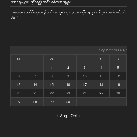
ဖောက်မှုများ” ဆိုသည့် အစီရင်ခံစာအကျဉ်း
“စစ်အာဏာသိမ်းတဲ့အကြောင်း စာအုပ်ရေးသူ အမေရိကန်လုပ်ငန်းရှင်တစ်ဦး ဖမ်းဆီး
ခံရ “
September 2010
M
T
W
T
F
S
S
1
2
3
4
5
6
7
8
9
10
11
12
13
14
15
16
17
18
19
20
21
22
23
24
25
26
27
28
29
30
« Aug
Oct »