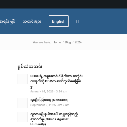
အရင်းမြစ်
သတင်းများ
English
You are here:
Home
/
Blog
/
2024
ရုပ်သံသတင်း
CHROရဲ့ အမှုဆောင် ဒါရိုက်တာ ဆလိုင်း
ဇာအုတ်ကို BBMက ဆက်သွယ်မေးမြန်း
မှု
January 15, 2026 - 3:24 am
လူမျိုးပြုန်းစေမှု (Genocide)
September 2, 2025 - 3:17 am
လူသားမျိုးနွယ်အပေါ် ကျူးလွန်သည့်
ရာဇဝတ်မှု (Crimes Against
Humanity)