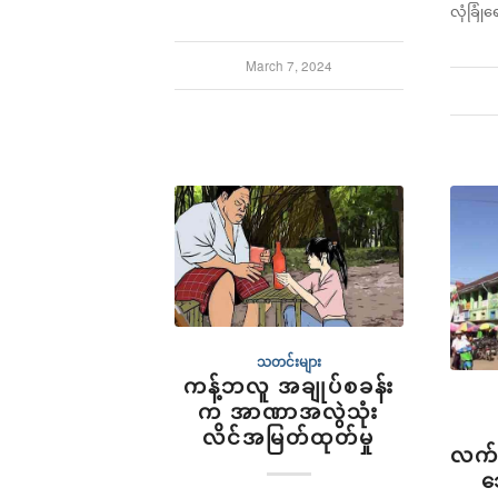
လုံခြုံ
March 7, 2024
သတင်းများ
ကန့်ဘလူ အချုပ်စခန်း
က အာဏာအလွဲသုံး
လိင်အမြတ်ထုတ်မှု
လက်
သ