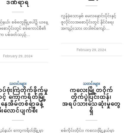
ဒဏ်ရာရ
လွန်ခဲ့သောနှစ် မေလနှောင်းပိုင်းနှင့်
ဇူလိုင်လအစောပိုင်းတွင် နိုင်ငံရေး
ြည်နယ်၊ စစ်တွေမြို့ပေါ်၌ ယနေ့
အကျဉ်းသား တဒါဇင်ကျော်…
အစောပိုင်းတွင် စစ်ကောင်စီ၏
က ပစ်ခတ်သည့်…
February 29, 2024
February 29, 2024
သတင်းများ
သတင်းများ
်ဗုံးကြဲတိုက်ခိုက်မှု
ကလေးမြို့တဝိုက်
င့် ကော့ကရိတ်မြို့
တိုက်ပွဲပြင်းထန်၊
နေအိမ်တစ်ရာခန့်
အရပ်သားသေဆုံးမှုတွေ
မီးလောင်ပျက်စီး
ရှိ
ည်နယ်၊ ကော့ကရိတ်မြို့မှာ
စစ်ကိုင်းတိုင်း၊ ကလေးမြို့နယ်မှာ