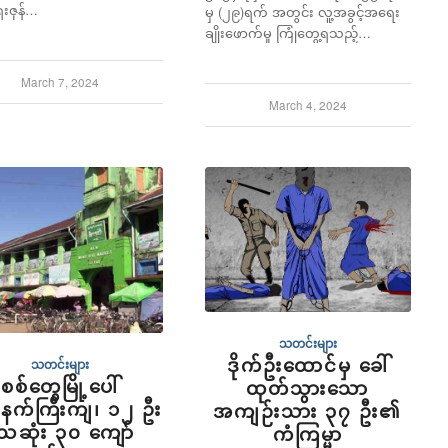
ရေးဇုန်…
မှ (၂၉)ရက် အတွင်း လူ့အခွင့်အရေး
ချိုးဖောက်မှု ကြုံတွေ့ရသည့်…
March 7, 2024
March 4, 2024
သတင်းများ
ဒိုက်ဦးထောင်မှ ခေါ်
သတင်းများ
စစ်တွေမြို့ပေါ်
ထုတ်သွားသော
နက်ကြီးကျ၊ ၁၂ ဦး
အကျဉ်းသား ၃၇ ဦး၏
ေဆုံး ၃၀ ကျော်
ကံကြမ္မာ