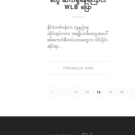
တွေ ဆက်ရှိနေကြောင်း
WLB ပြော
နိုင်ငံတစ်ဝန်းက လူနည်းစု
တိုင်းရင်းသား အမျိုးသမီးတွေအပေါ်
စစ်ကောင်စီတပ်သားတွေက လိင်ပိုင်း
ဆိုင်ရာ…
February 24, 2024
«
‹
11
12
14
15
›
13