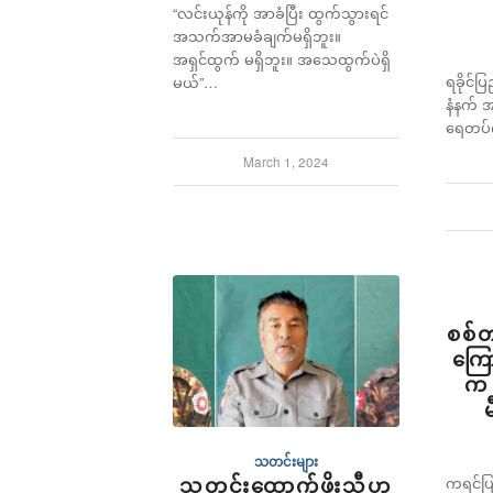
“လင်းယုန်ကို အာခံပြီး ထွက်သွားရင်
အသက်အာမခံချက်မရှိဘူး။
အရှင်ထွက် မရှိဘူး။ အသေထွက်ပဲရှိ
ရခိုင်ပ
မယ်”…
နံနက် 
ရေတပ်
March 1, 2024
စစ်တပ
ကြော
က 
သတင်းများ
သတင်းထောက်ဖိုးသီဟ
ကရင်ပြ