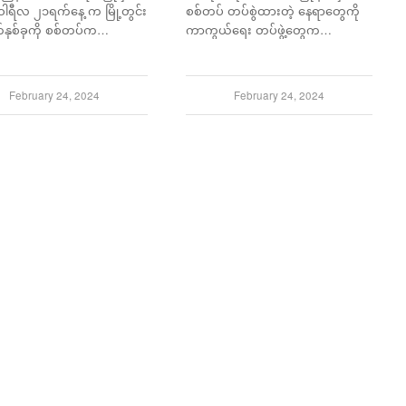
ဝါရီလ ၂၁ရက်နေ့ က မြို့တွင်း
စစ်တပ် တပ်စွဲထားတဲ့ နေရာတွေကို
်နှစ်ခုကို စစ်တပ်က…
ကာကွယ်ရေး တပ်ဖွဲ့တွေက…
February 24, 2024
February 24, 2024