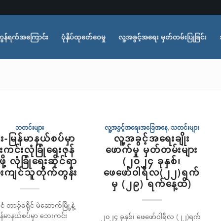
ွန်ရက်အကြောင်း
ပုံနှိပ်ထုတ်ေဝေမှု
လူ့အခွင့်အရေး မှတ်တမ်းပြုခြင်း
သတင်းများ
လူ့အခွင့်အရေးအခြေအနေ
,
သတင်းများ
င်း-မြန်မာနယ်စပ်မှာ
လူ့အခွင့်အရေးချိုး
ကင်းလုံခြုံရေးဇုန်
ဖောက်မှု မှတ်တမ်းများ
ဖို့ လုံခြုံရေးဆိုင်ရာ
(၂၀၂၄ ခုနှစ်၊
်းကျင်သူတိုက်တွန်း
ဖေဖော်ဝါရီလ(၂၂)ရက်
မှ (၂၉) ရက်နေ့ထိ)
င်ငံ တာခ့်ခရိုင် မဲဆောက်မြို့နဲ့
မြန်မာနယ်စပ်မှာ ဘေးကင်း
၂၀၂၄ ခုနှစ်၊ ဖေဖော်ဝါရီလ (၂၂)ရက်