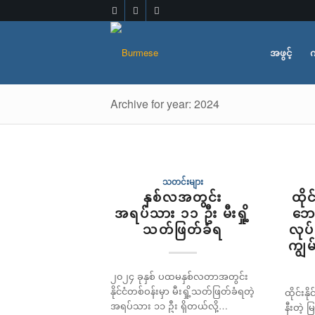
အဖွင့်
က
Archive for year: 2024
သတင်းများ
နှစ်လအတွင်း
ထို
အရပ်သား ၁၁ ဦး မီးရှို့
ဘေး
သတ်ဖြတ်ခံရ
လုပ်
ကျွမ
၂၀၂၄ ခုနှစ် ပထမနှစ်လတာအတွင်း
နိုင်ငံတစ်ဝန်းမှာ မီးရှို့သတ်ဖြတ်ခံရတဲ့
ထိုင်းနို
အရပ်သား ၁၁ ဦး ရှိတယ်လို့…
နီးတဲ့ 