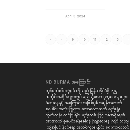
April 3, 2024
«
‹
9
10
12
13
›
11
ND BURMA အကြောင်း
ကွန်ရက်၏အဖွဲ့ဝင် တို့သည် မြန်မာနိုင်ငံရှိ လူမှု
အသိုင်းအဝိုင်းများတွင် မည်သို့သော ဒုက္ခဝေဒနာများ
ခံစားနေရပုံ အကြောင်း အဖြစ်မှန် အမှန်တရားကို
စုပေါင်း အသုံးပြုကာ၊ လောလောဆယ် စည်းရုံး
တိုက်တွန်း တင်ပြခြင်း နည်းလမ်းဖြင့် စစ်အစိုးရ၏
အာဏာကို စုပေါင်းစိန်ခေါ်ရန် ကြိုးစားနေ ကြပါသည်။
ထို့အပြင် နိုင်ငံရေး အသွင်ကူးပြောင်း ရေးကာလတွင်