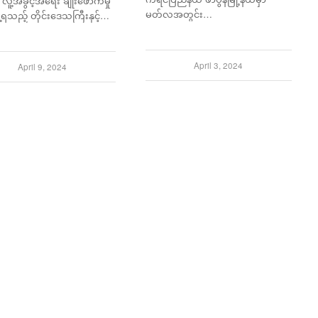
လူ့အခွင့်အရေး ချိုးဖောက်မှု
မတ်လအတွင်း…
့ရသည့် တိုင်းဒေသကြီးနှင့်…
April 3, 2024
April 9, 2024