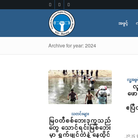
အဖွင့်
က
Archive for year: 2024
လူ့အခ
လ
ဖော
ဧပြ
သတင်းများ
မြဝတီစစ်ဘေးဒုက္ခသည်
တွေ သောင်ရင်းမြစ်ဘေး
မှာ ရွက်ဖျင်တဲနဲ့ နေထိုင်
၂၀၂၄ ခု