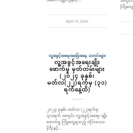
အတွင်း 
ကြုံတွေ
April 10, 2024
လူ့အခွင့်အရေးအခြေအနေ
,
သတင်းများ
လူ့အခွင့်အရေးချိုး
ဖောက်မှု မှတ်တမ်းများ
(၂၀၂၄ ခုနှစ်၊
မတ်လ(၂၂)ရက်မှ (၃၁)
ရက်နေ့ထိ)
၂၀၂၄ ခုနှစ်၊ မတ်လ (၂၂)ရက်မှ
(၃၁)ရက် အတွင်း လူ့အခွင့်အရေး ချိုး
ဖောက်မှု ကြုံတွေ့ရသည့် တိုင်းဒေသ
ကြီးနှင့်…