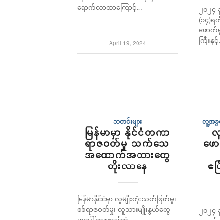
ရောက်လာတာကြောင့်…
၂၀၂၄ ခု
(၁၄)ရက်
ဖောက်မှ
ကြီးနှင့
April 19, 2024
သတင်းများ
လူ့အခ
မြန်မာမှာ နိုင်ငံတကာ
လ
ရာဇဝတ်မှု သက်သေ
ဖော
အထောက်အထားတွေ
တိုးလာနေ
ဧပ
မြန်မာနိုင်ငံမှာ လူမျိုးတုံးသတ်ဖြတ်မှု၊
စစ်ရာဇဝတ်မှု၊ လူသားမျိုးနွယ်တွေ
၂၀၂၄ ခု
အပေါ် ကျူးလွန်တဲ့…