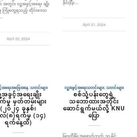
ခိုင်းပြီး…
 အတွင်း လူ့အခွင့်အရေး ချိုး
ု ကြုံတွေ့ရသည့် တိုင်းဒေသ
်…
April 21, 2024
April 22, 2024
ွင့်အရေးအခြေအနေ
,
သတင်းများ
လူ့အခွင့်အရေးသတင်းများ
,
သတင်းများ
ူ့အခွင့်အရေးချိုး
စစ်သုံ့ပန်းတွေရဲ့
က်မှု မှတ်တမ်းများ
သဘောထားအတိုင်း
(၂၀၂၄ ခုနှစ်၊
ဆောင်ရွက်မယ်လို့ KNU
ီလ(၈)ရက်မှ (၁၄)
ပြော
ရက်နေ့ထိ)
မြဝတီမြို့အနောက်ဘက် ၁၀ မိုင်