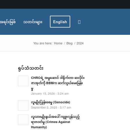
အရင်းမြစ်
သတင်းများ
English
You are here:
Home
/
Blog
/
2024
ရုပ်သံသတင်း
CHROရဲ့ အမှုဆောင် ဒါရိုက်တာ ဆလိုင်း
ဇာအုတ်ကို BBMက ဆက်သွယ်မေးမြန်း
မှု
January 15, 2026 - 3:24 am
လူမျိုးပြုန်းစေမှု (Genocide)
September 2, 2025 - 3:17 am
လူသားမျိုးနွယ်အပေါ် ကျူးလွန်သည့်
ရာဇဝတ်မှု (Crimes Against
Humanity)