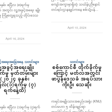
ကျော်အကွာမှာရှိတဲ့ သင်္ဃန်းညီနောင်
နှစ်၊ ဧပြီလ (၈)ရက်မှ
တပ်ရင်းဌာနချုပ်ကနေ စစ်သုံ့ပန်…
 အတွင်း လူ့အခွင့်အရေး ချိုး
ု ကြုံတွေ့ရသည့် တိုင်းဒေသ
်…
April 10, 2024
April 16, 2024
ွင့်အရေးအခြေအနေ
,
သတင်းများ
သတင်းများ
ူ့အခွင့်အရေးချိုး
စစ်ကောင်စီ တိုက်ခိုက်မှု
က်မှု မှတ်တမ်းများ
ကြောင့် မတ်လအတွင်း
(၂၀၂၄ ခုနှစ်၊
ဖာပွန်‌ဒေသခံ အရပ်သား
ြီလ(၁)ရက်မှ (၇)
ကိုးဦး သေဆုံး
ရက်နေ့ထိ)
ကရင်အမျိုးသားအစည်းအရုံး (KNU)
တပ်မဟာ ၅ ထိန်းချုပ်ရာ
နှစ်၊ ဧပြီလ (၁)ရက်မှ (၇)ရက်
ကရင်ပြည်နယ် ဖာပွန်မြို့နယ်မှာ