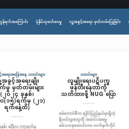
ွန်ရက်အကြောင်း
ပုံနှိပ်ထုတ်ေဝေမှု
လူ့အခွင့်အရေး မှတ်တမ်းပြုခြင်း
ွင့်အရေးအခြေအနေ
,
သတင်းများ
သတင်းများ
ူ့အခွင့်အရေးချိုး
လူမျိုးရေးပဋိပက္ခ
က်မှု မှတ်တမ်းများ
ဖန်တီးနေတာကို
(၂၀၂၄ ခုနှစ်၊
သတိထားဖို့ NUG ပြော
ီလ(၁၅)ရက်မှ (၂၁)
ရက်နေ့ထိ)
စစ်ကောင်စီက ရခိုင်ပြည်နယ်မှာရှိတဲ့
ရိုဟင်ဂျာတွေကို အတင်းအဓမ္မ
စစ်သားစုဆောင်းကာ လက်နက်ကိုင်
နှစ်၊ ဧပြီလ (၁၅)ရက်မှ