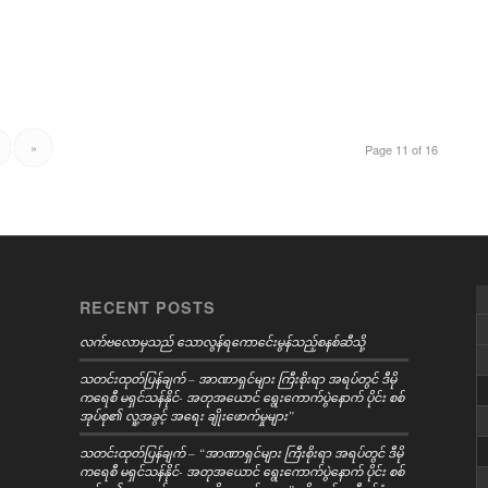
»
Page 11 of 16
RECENT POSTS
လက်ဗလောမှသည် သောလွန်ရကောင်ေးမွန်သည့်စနစ်ဆီသို့
သတင်းထုတ်ပြန်ချက် – အာဏာရှင်များ ကြီးစိုးရာ အရပ်တွင် ဒီမို
ကရေစီ မရှင်သန်နိုင်- အတုအယောင် ရွေးကောက်ပွဲနောက် ပိုင်း စစ်
အုပ်စု၏ လူ့အခွင့် အရေး ချိုးဖောက်မှုများ”
သတင်းထုတ်ပြန်ချက် – “အာဏာရှင်များ ကြီးစိုးရာ အရပ်တွင် ဒီမို
ကရေစီ မရှင်သန်နိုင်- အတုအယောင် ရွေးကောက်ပွဲနောက် ပိုင်း စစ်