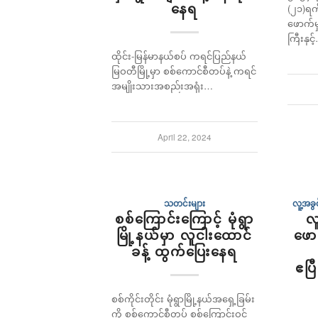
နေရ
(၂၁)ရက်
ဖောက်မှ
ကြီးနှင့
ထိုင်း-မြန်မာနယ်စပ် ကရင်ပြည်နယ်
မြဝတီမြို့မှာ စစ်ကောင်စီတပ်နဲ့ ကရင်
အမျိုးသားအစည်းအရုံး…
April 22, 2024
သတင်းများ
လူ့အခ
စစ်ကြောင်းကြောင့် မုံရွာ
လ
မြို့နယ်မှာ လူငါးထောင်
ဖော
ခန့် ထွက်ပြေးနေရ
ဧပြ
စစ်ကိုင်းတိုင်း မုံရွာမြို့နယ်အရှေ့ခြမ်း
ကို စစ်ကောင်စီတပ် စစ်ကြောင်းဝင်