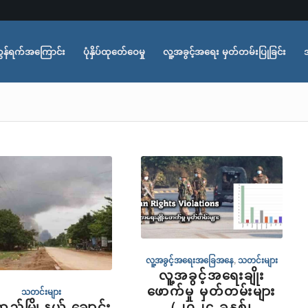
ွန်ရက်အကြောင်း
ပုံနှိပ်ထုတ်ေဝေမှု
လူ့အခွင့်အရေး မှတ်တမ်းပြုခြင်း
လူ့အခွင့်အရေးအခြေအနေ
,
သတင်းများ
လူ့အခွင့်အရေးချိုး
ဖောက်မှု မှတ်တမ်းများ
သတင်းများ
(၂၀၂၄ ခုနှစ်၊
ဆည်မြို့နယ် ချောင်း