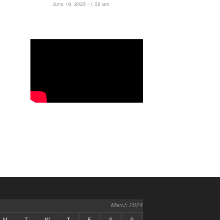
June 16, 2025 - 1:36 am
March 2024
M
T
W
T
F
S
S