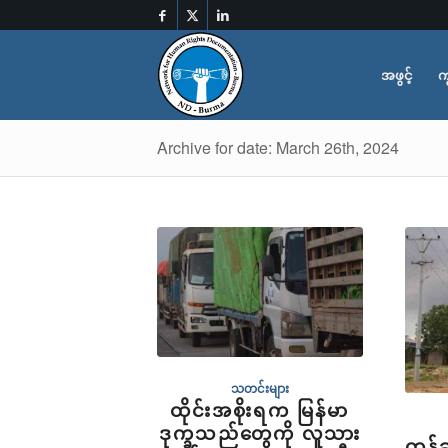
အဖွင့်
က
Archive for date: March 26th, 2024
သတင်းများ
ထိုင်းအစိုးရက မြန်မာ
ဒုက္ခသည်တွေကို လူသား
တန့်