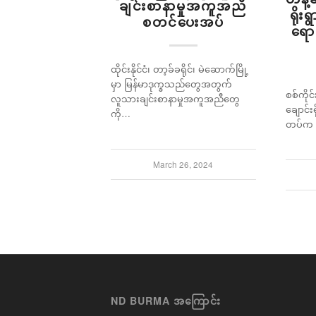
ချင်းစာနာမှုအကူအညီ
ရိုး
စတင်ပေးအပ်
ရော
ထိုင်းနိုင်ငံ၊ တာ့ခ်ခရိုင်၊ မဲဆောက်မြို့
မှာ မြန်မာဒုက္ခသည်တွေအတွက်
စစ်ကိုင
လူသားချင်းစာနာမှုအကူအညီတွေ
ချောင်းရ
ကို…
တပ်က
March 26, 2024
ND BURMA အကြောင်း