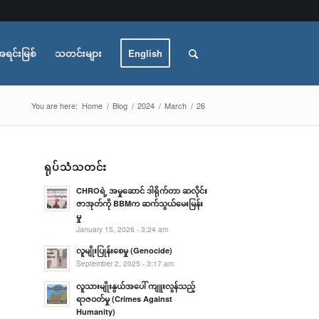
အရင်းမြစ်
သတင်းများ
English
You are here:
Home
/
Blog
/
2024
/
March
/
26
ရုပ်သံသတင်း
CHROရဲ့ အမှုဆောင် ဒါရိုက်တာ ဆလိုင်း
ဇာအုတ်ကို BBMက ဆက်သွယ်မေးမြန်း
မှု
January 15, 2026 - 3:24 am
လူမျိုးပြုန်းစေမှု (Genocide)
September 2, 2025 - 3:17 am
လူသားမျိုးနွယ်အပေါ် ကျူးလွန်သည့်
ရာဇဝတ်မှု (Crimes Against
Humanity)