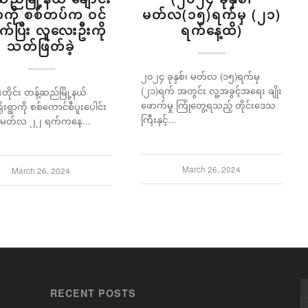
မတ်လ(၁၅)ရက်မှ (၂၁)
ရွာကို စစ်တပ်က ဝင်
ရက်နေ့ထိ)
က်ပြီး လူလေးဦးကို
သတ်ဖြတ်ခဲ့
၂၀၂၄ ခုနှစ်၊ မတ်လ (၁၅)ရက်မှ
(၂၁)ရက် အတွင်း လူ့အခွင့်အရေး ချိုး
်းတိုင်း တန့်ဆည်မြို့နယ်
ဖောက်မှု ကြုံတွေ့ရသည့် တိုင်းဒေသ
ိုးရွာကို စစ်ကောင်စီပူးပေါင်း
ကြီးနှင့်…
 မတ်လ ၂၂ ရက်ကနေ…
March 26, 2024
March 26, 2024
RECENT POSTS