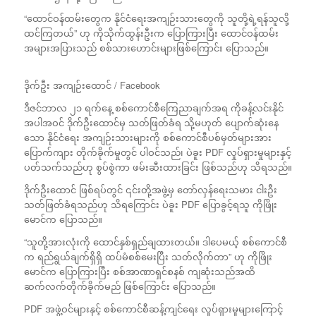
“ထောင်ဝန်ထမ်းတွေက နိုင်ငံရေးအကျဉ်းသားတွေကို သူတို့ရဲ့ရန်သူလို့
ထင်ကြတယ်” ဟု ကိုသိုက်ထွန်းဦးက ပြောကြားပြီး ထောင်ဝန်ထမ်း
အများအပြားသည် စစ်သားဟောင်းများဖြစ်ကြောင်း ပြောသည်။
ဒိုက်ဦး အကျဉ်းထောင် / Facebook
ဒီဇင်ဘာလ ၂၁ ရက်နေ့ စစ်ကောင်စီကြေညာချက်အရ ကိုခန့်လင်းနိုင်
အပါအဝင် ဒိုက်ဦးထောင်မှ သတ်ဖြတ်ခံရ သို့မဟုတ် ပျောက်ဆုံးနေ
သော နိုင်ငံရေး အကျဉ်းသားများကို စစ်ကောင်စီပစ်မှတ်များအား
ပြောက်ကျား တိုက်ခိုက်မှုတွင် ပါဝင်သည်၊ ပဲခူး PDF လှုပ်ရှားမှုများနှင့်
ပတ်သက်သည်ဟု စွပ်စွဲကာ ဖမ်းဆီးထားခြင်း ဖြစ်သည်ဟု သိရသည်။
ဒိုက်ဦးထောင် ဖြစ်ရပ်တွင် ၎င်းတို့အဖွဲ့မှ တော်လှန်ရေးသမား ငါးဦး
သတ်ဖြတ်ခံရသည်ဟု သိရကြောင်း ပဲခူး PDF ပြောခွင့်ရသူ ကိုဖြိုး
မောင်က ပြောသည်။
“သူတို့အားလုံးကို ထောင်နှစ်ရှည်ချထားတယ်။ ဒါပေမယ့် စစ်ကောင်စီ
က ရည်ရွယ်ချက်ရှိရှိ ထပ်မံစစ်မေးပြီး သတ်လိုက်တာ” ဟု ကိုဖြိုး
မောင်က ပြောကြားပြီး စစ်အာဏာရှင်စနစ် ကျဆုံးသည်အထိ
ဆက်လက်တိုက်ခိုက်မည် ဖြစ်ကြောင်း ပြောသည်။
PDF အဖွဲ့ဝင်များနှင့် စစ်ကောင်စီဆန့်ကျင်ရေး လှုပ်ရှားမှုများကြောင့်