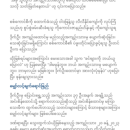
သလို သတ်ဖြတ်နေတယ်” ဟု ၎င်းကပြောသည်။
စစ်ကောင်စီကို ထောက်ခံသည့် ဝါဒဖြန့်သူ လီလီနိုင်ကျော်ကို လုပ်ကြံ
သည်ဟု စွပ်စွဲဖမ်းဆီးခံရသူ ကိုကောင်းဇာနည်ဟိန်းနှင့် ကိုကျော်သူရ
ဒိုက်ဦး အကျဉ်းထောင်မှ မည်သည့်အကျဉ်းသားမှ ပျောက်ဆုံးခြင်း၊
သေဆုံးခြင်းမရှိကြောင်း စစ်ကောင်စီ၏ ပဲခူးတိုင်းပြောခွင့်ရသူ ဦးတင်
ဦးက ပြောသည်။
ထိုဖြစ်ရပ်များအကြောင်း မေးသောအခါ သူက “ခင်ဗျားကို ဘယ်ယူ
ပြောလဲ” ဟု ပြန်မေးပြီး “ဒါမမှန်ဘူး။ ဘယ် အကျဉ်းသားမှ မပျောက်
ဘူး၊ ဘာမှလည်း မဖြစ်ဘူး။ ဒိုက်ဦးထောင်မှာ အားလုံးပုံမှန်ပဲ” ဟုပြော
ပြီး ဖုန်းချသွားသည်။
မျှော်လင့်ချက်ရောင်ခြည်
ဒိုက်ဦးမှ ပြောင်းရွှေ့သည့် အကျဉ်းသား ၃၇ ဦးအနက် အချို့သည်
အင်းစိန်ထောင်သို့ ရောက်လာသည်ဆိုသည့် အင်းစိန်ထောင်မှ မကြာ
သေးမီက ထွက်ပေါ်လာသည့် သတင်းများကြောင့် မိသားစုများအကြား
မျှော်လင့်ချက်များ ဖြစ်ပေါ်စေသည်။
ဒဏ်ရာရပြီး သွေးထွက်သံယိုဖြစ်နေသည့် အကျဉ်းသား ၂၀ ခန့် ၂၀၂၃
ခုနှစ်၊ မေလ နောက်ဆုံးအပတ်က ရောက်လာသည်ဟု ကိုသိုက်ထွန်း