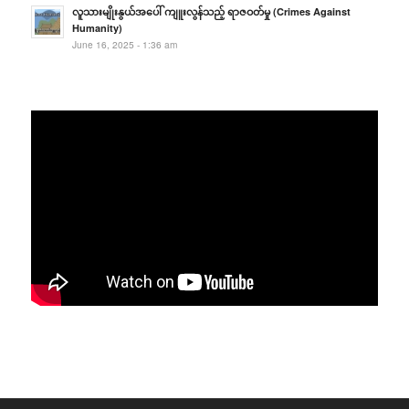
လူသားမျိုးနွယ်အပေါ် ကျူးလွန်သည့် ရာဇဝတ်မှု (Crimes Against
Humanity)
June 16, 2025 - 1:36 am