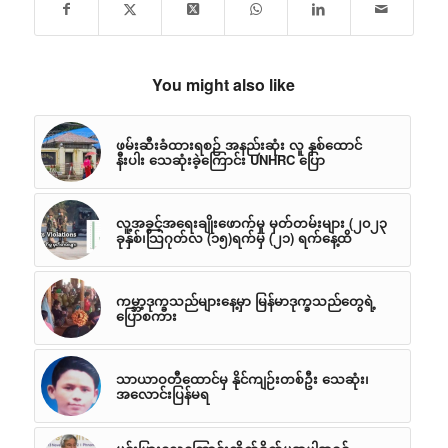
You might also like
ဖမ်းဆီးခံထားရစဉ် အနည်းဆုံး လူ နှစ်ထောင်
နီးပါး သေဆုံးခဲ့ကြောင်း UNHRC ပြော
လူ့အခွင့်အရေးချိုးဖောက်မှု မှတ်တမ်းများ (၂၀၂၃
ခုနှစ်၊သြဂုတ်လ (၁၅)ရက်မှ (၂၁) ရက်နေ့ထိ
ကမ္ဘာ့ဒုက္ခသည်များနေ့မှာ မြန်မာဒုက္ခသည်တွေရဲ့
ပြောစကား
သာယာဝတီထောင်မှ နိုင်ကျဉ်းတစ်ဦး သေဆုံး၊
အလောင်းပြန်မရ