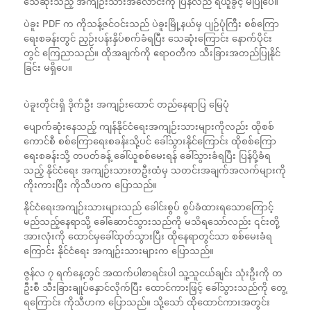
သေဆုံးသည့် အကျဉ်းသားအလောင်းကို ပြန်လည် ရယူခွင့် မပြုပေ။
ပဲခူး PDF က ကိုသန့်ဇင်ဝင်းသည် ပဲခူးမြို့နယ်မှ ပျဉ်ပုံကြီး စစ်ကြော
ရေးစခန်းတွင် ညှဉ်းပန်းနှိပ်စက်ခံရပြီး သေဆုံးကြောင်း နောက်ပိုင်း
တွင် ကြေညာသည်။ ထိုအချက်ကို ဧရာဝတီက သီးခြားအတည်ပြုနိုင်
ခြင်း မရှိပေ။
ပဲခူးတိုင်းရှိ ဒိုက်ဦး အကျဉ်းထောင် တည်နေရာပြ မြေပုံ
ပျောက်ဆုံးနေသည့် ကျန်နိုင်ငံရေးအကျဉ်းသားများကိုလည်း ထိုစစ်
ကောင်စီ စစ်ကြောရေးစခန်းသို့ပင် ခေါ်သွားနိုင်ကြောင်း ထိုစစ်ကြော
ရေးစခန်းသို့ တပတ်ခန့် ခေါ်ယူစစ်မေးရန် ခေါ်သွားခံရပြီး ပြန်ပို့ခံရ
သည့် နိုင်ငံရေး အကျဉ်းသားတဦးထံမှ သတင်းအချက်အလက်များကို
ကိုးကားပြီး ကိုသီဟက ပြောသည်။
နိုင်ငံရေးအကျဉ်းသားများသည် ခေါင်းစွပ် စွပ်ခံထားရသောကြောင့်
မည်သည့်နေရာသို့ ခေါ်ဆောင်သွားသည်ကို မသိရသော်လည်း ၎င်းတို့
အားလုံးကို ထောင်မှခေါ်ထုတ်သွားပြီး ထိုနေရာတွင်သာ စစ်မေးခံရ
ကြောင်း နိုင်ငံရေး အကျဉ်းသားများက ပြောသည်။
ဇွန်လ ၇ ရက်နေ့တွင် အထက်ပါစာရင်းပါ သူ့သူငယ်ချင်း သုံးဦးကို တ
ဦးစီ သီးခြားချုပ်နှောင်လိုက်ပြီး ထောင်ကားဖြင့် ခေါ်သွားသည်ကို တွေ့
ရကြောင်း ကိုသီဟက ပြောသည်။ သို့သော် ထိုထောင်ကားအတွင်း