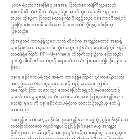
၂၀၀၈ ဖွဲ့စည်းပုံအခြေခံဥပဒေအရ ပြည်ထဲရေးဝန်ကြီးဌာနသည်
စစ်တပ်၏ တိုက်ရိုက် ထိန်းချုပ်မှုအောက်တွင် လုပ်ငန်းလည်ပတ်
သည်။ ထိုစဉ်က ပြည်ထဲရေးဝန်ကြီး စိုးထွဋ်သည် စစ်ကောင်စီအဖွဲ့ဝင်
ဖြစ်ပြီး စစ်ကောင်စီခေါင်းဆောင် မင်းအောင်လှိုင်နှင့် ရင်းနှီးသူ
ဖြစ်သည်။
ထိုအမှုတွင် တာဝန်ရှိသူများသည် ထိုစဉ်က အကျဉ်းထောင် အရာရှိ
များဖြစ်သော ဆန်းအောင်၊ သိုက်ထွေး၊ မျိုးသီဟအောင်တို့တွင်လည်း
တာဝန်ရှိကြောင်း PPN-Myanmar မှ ကိုသိုက်ထွန်းဦးက ပြောသည်။
၎င်းတို့ ပါဝင်ပတ်သက်မှုကို ဧရာဝတီက သီးခြားအတည်ပြုနိုင်ခြင်း မ
ရှိပေ။
ပဲခူးမှ ခရိုင်ရဲတပ်ဖွဲ့တွင် အဓိက တာဝန်ရှိကြောင်း ၎င်းကပြောသည်။
အကျဉ်းသား မိသားစုများထံ ပေးပို့သည့် သေဆုံးကြောင်း
အကြောင်းကြားစာများတွင် ထောင်ပြောင်းရွှေ့စဉ် မော်တော်ယာဉ်
မတော်တဆမှုများနှင့် သတိပေး ပစ်ခတ်သောကြောင့် အကျဉ်းသား
သေဆုံးမှုများကို ပဲခူးခရိုင်ရဲတပ်ဖွဲ့ရုံးက သတင်းပို့သည်ဟု ဖော်ပြ
ထားသည်။
“အကျဉ်းထောင်တွေမှာ နိုင်ငံရေးအကျဉ်းသားတွေကို ညှဉ်းပန်းနှိပ်စက်
သတ်ဖြတ်တာတွေ ကျယ်ကျယ်ပြန့်ပြန့် ဖြစ်နေပေမယ့် အကျဉ်း
ဦးစီးဌာနက ဘယ်သူ့ကိုမှ အရေးယူပိတ်ဆို့တဲ့ စာရင်းမှာ မထည့်သွင်း
သေးတာ ဝမ်းနည်းစရာပဲ” ဟုလည်း ကိုသိုက်ထွန်းဦးက ပြောသည်။