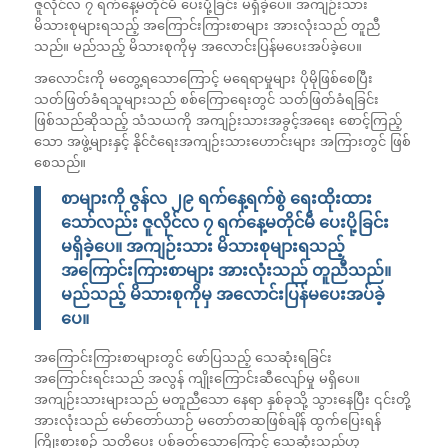
ဇူလိုင်လ ၇ ရက်နေ့မတိုင်မီ ပေးပို့ခြင်း မရှိခဲ့ပေ။ အကျဉ်းသား
မိသားစုများရသည့် အကြောင်းကြားစာများ အားလုံးသည် တူညီ
သည်။ မည်သည့် မိသားစုကိုမှ အလောင်းပြန်မပေးအပ်ခဲ့ပေ။
အလောင်းကို မတွေ့ရသောကြောင့် မရေရာမှုများ ပိုမိုဖြစ်စေပြီး
သတ်ဖြတ်ခံရသူများသည် စစ်ကြောရေးတွင် သတ်ဖြတ်ခံရခြင်း
ဖြစ်သည်ဆိုသည့် သံသယကို အကျဉ်းသားအခွင့်အရေး စောင့်ကြည့်
သော အဖွဲ့များနှင့် နိုင်ငံရေးအကျဉ်းသားဟောင်းများ အကြားတွင် ဖြစ်
စေသည်။
စာများကို ဇွန်လ ၂၉ ရက်နေ့ရက်စွဲ ရေးထိုးထား
သော်လည်း ဇူလိုင်လ ၇ ရက်နေ့မတိုင်မီ ပေးပို့ခြင်း
မရှိခဲ့ပေ။ အကျဉ်းသား မိသားစုများရသည့်
အကြောင်းကြားစာများ အားလုံးသည် တူညီသည်။
မည်သည့် မိသားစုကိုမှ အလောင်းပြန်မပေးအပ်ခဲ့
ပေ။
အကြောင်းကြားစာများတွင် ဖော်ပြသည့် သေဆုံးရခြင်း
အကြောင်းရင်းသည် အလွန် ကျိုးကြောင်းဆီလျော်မှု မရှိပေ။
အကျဉ်းသားများသည် မတူညီသော နေရာ နှစ်ခုသို့ သွားနေပြီး ၎င်းတို့
အားလုံးသည် မော်တော်ယာဉ် မတော်တဆဖြစ်ချိန် ထွက်ပြေးရန်
ကြိုးစားစဉ် သတိပေး ပစ်ခတ်သောကြောင့် သေဆုံးသည်ဟု