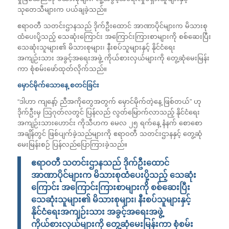
သုတေသီများက ပယ်ချခဲ့သည်။
ဧရာဝတီ သတင်းဌာနသည် ဒိုက်ဦးထောင် အာဏာပိုင်များက မိသားစု
ထံပေးပို့သည့် သေဆုံးကြောင်း အကြောင်းကြားစာများကို စစ်ဆေးပြီး
သေဆုံးသူများ၏ မိသားစုများ၊ နီးစပ်သူများနှင့် နိုင်ငံရေး
အကျဉ်းသား အခွင့်အရေးအဖွဲ့ ကိုယ်စားလှယ်များကို တွေ့ဆုံမေးမြန်း
ကာ စုံစမ်းဖော်ထုတ်လိုက်သည်။
မှောင်မိုက်သောနေ့ စတင်ခြင်း
“ဒါဟာ ကျနော့် ညီအကိုတွေအတွက် မှောင်မိုက်တဲ့နေ့ ဖြစ်တယ်” ဟု
ဒိုက်ဦးမှ သြဂုတ်လတွင် ပြန်လည် လွတ်မြောက်လာသည့် နိုင်ငံရေး
အကျဉ်းသားဟောင်း ကိုသီဟက မေလ ၂၅ ရက်နေ့ နံနက် စောစော
အချိန်တွင် ဖြစ်ပျက်ခဲ့သည်များကို ဧရာဝတီ သတင်းဌာနနှင့် တွေ့ဆုံ
မေးမြန်းစဉ် ပြန်လည်ပြောကြားခဲ့သည်။
ဧရာဝတီ သတင်းဌာနသည် ဒိုက်ဦးထောင်
အာဏာပိုင်များက မိသားစုထံပေးပို့သည့် သေဆုံး
ကြောင်း အကြောင်းကြားစာများကို စစ်ဆေးပြီး
သေဆုံးသူများ၏ မိသားစုများ၊ နီးစပ်သူများနှင့်
နိုင်ငံရေးအကျဉ်းသား အခွင့်အရေးအဖွဲ့
ကိုယ်စားလှယ်များကို တွေ့ဆုံမေးမြန်းကာ စုံစမ်း