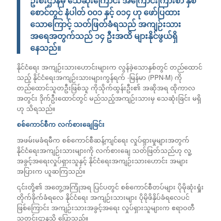
ဦးစီးဌာနမှ သေဆုံးကြောင်း အကြောင်းကြားစာ နှစ်
စောင်တွင် နံပါတ် ၀၀၁ နှင့် ၀၁၄ ဟု ဖော်ပြထား
သောကြောင့် သတ်ဖြတ်ခံရသည် အကျဉ်းသား
အရေအတွက်သည် ၁၄ ဦးအထိ များနိုင်ဖွယ်ရှိ
နေသည်။
နိုင်ငံရေး အကျဉ်းသားဟောင်းများက လွန်ခဲ့သောနှစ်တွင် တည်ထောင်
သည့် နိုင်ငံရေးအကျဉ်းသားများကွန်ရက် -မြန်မာ (PPN-M) ကို
တည်ထောင်သူတဦးဖြစ်သူ ကိုသိုက်ထွန်းဦး၏ အဆိုအရ ထိုကာလ
အတွင်း ဒိုက်ဦးထောင်တွင် မည်သည့်အကျဉ်းသားမှ သေဆုံးခြင်း မရှိ
ဟု သိရသည်။
စစ်ကောင်စီက လက်စားချေခြင်း
အဖမ်းမခံရမီက စစ်ကောင်စီဆန့်ကျင်ရေး လှုပ်ရှားမှုများအတွက်
နိုင်ငံရေးအကျဉ်းသားများကို လက်စားချေ သတ်ဖြတ်သည်ဟု လူ့
အခွင့်အရေးလှုပ်ရှားသူနှင့် နိုင်ငံရေးအကျဉ်းသားဟောင်း အများ
အပြားက ယူဆကြသည်။
၎င်းတို့၏ အတွေ့အကြုံအရ ပြင်ပတွင် စစ်ကောင်စီတပ်များ ပိုမိုဆုံးရှုံး
တိုက်ခိုက်ခံရလေ နိုင်ငံရေး အကျဉ်းသားများ ပိုမိုဖိနှိပ်ခံရလေပင်
ဖြစ်ကြောင်း အကျဉ်းသားအခွင့်အရေး လှုပ်ရှားသူများက ဧရာဝတီ
သတင်းဌာနသို့ ပြောသည်။