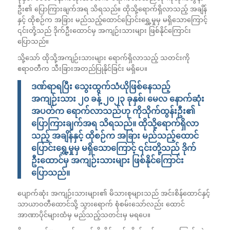
ဦး၏ ပြောကြားချက်အရ သိရသည်။ ထိုသို့ရောက်ရှိလာသည့် အချိန်
နှင့် ထိုစဉ်က အခြား မည်သည့်ထောင်ပြောင်းရွှေ့မှုမှ မရှိသောကြောင့်
၎င်းတို့သည် ဒိုက်ဦးထောင်မှ အကျဉ်းသားများ ဖြစ်နိုင်ကြောင်း
ပြောသည်။
သို့သော် ထိုသို့အကျဉ်းသားများ ရောက်ရှိလာသည့် သတင်းကို
ဧရာဝတီက သီးခြားအတည်ပြုနိုင်ခြင်း မရှိပေ။
ဒဏ်ရာရပြီး သွေးထွက်သံယိုဖြစ်နေသည့်
အကျဉ်းသား ၂၀ ခန့် ၂၀၂၃ ခုနှစ်၊ မေလ နောက်ဆုံး
အပတ်က ရောက်လာသည်ဟု ကိုသိုက်ထွန်းဦး၏
ပြောကြားချက်အရ သိရသည်။ ထိုသို့ရောက်ရှိလာ
သည့် အချိန်နှင့် ထိုစဉ်က အခြား မည်သည့်ထောင်
ပြောင်းရွှေ့မှုမှ မရှိသောကြောင့် ၎င်းတို့သည် ဒိုက်
ဦးထောင်မှ အကျဉ်းသားများ ဖြစ်နိုင်ကြောင်း
ပြောသည်။
ပျောက်ဆုံး အကျဉ်းသားများ၏ မိသားစုများသည် အင်းစိန်ထောင်နှင့်
သာယာဝတီထောင်သို့ သွားရောက် စုံစမ်းသော်လည်း ထောင်
အာဏာပိုင်များထံမှ မည်သည့်သတင်းမှ မရပေ။