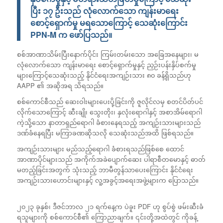
ပြီး ၁၇ ဦးသည် လုံလောက်သော ကျန်းမာရေး
စောင့်ရှောက်မှု မရသောကြောင့် သေဆုံးကြောင်း
PPN-M က ဖော်ပြသည်။
စစ်အာဏာသိမ်းပြီးနောက်ပိုင်း ကြမ်းတမ်းသော အခြေအနေများ၊ မ
လုံလောက်သော ကျန်းမာရေး စောင့်ရှောက်မှုနှင့် ညှဉ်းပန်းနှိပ်စက်မှု
များကြောင့်သေဆုံးသည့် နိုင်ငံရေးအကျဉ်းသား ၈၀ ခန့်ရှိသည်ဟု
AAPP ၏ အဆိုအရ သိရသည်။
စစ်ကောင်စီသည် ဆေးဝါးများပေးပို့ခြင်းကို ဇူလိုင်လမှ စတင်ပိတ်ပင်
လိုက်သောကြောင့် ဆီးချို၊ သွေးတိုး၊ နှလုံးရောဂါနှင့် အစာအိမ်ရောဂါ
ကဲ့သို့သော နာတာရှည်ရောဂါ ခံစားနေရသည့် အကျဉ်းသားများသည်
ဒဏ်ခံနေရပြီး မကြာခဏဆိုသလို သေဆုံးသည်အထိ ဖြစ်ရသည်။
အကျဉ်းသားများ မည်သည့်ရောဂါ ခံစားရသည်ဖြစ်စေ ထောင်
အာဏာပိုင်များသည် အကိုက်အခဲပျောက်ဆေး ပါရာစီတမောနှင့် ဓာတ်
မတည့်ခြင်းအတွက် သုံးသည့် ဘာမီတွန်သာပေးကြောင်း နိုင်ငံရေး
အကျဉ်းသားဟောင်းများနှင့် လူ့အခွင့်အရေးအဖွဲ့များက ပြောသည်။
၂၀၂၃ ခုနှစ်၊ ဒီဇင်ဘာလ ၂၁ ရက်နေ့က ပဲခူး PDF ဟု စွပ်စွဲ ဖမ်းဆီးခံ
ရသူများကို စစ်ကောင်စီ၏ ကြောညာချက်။ ၎င်းတို့အထဲတွင် ကိုခန့်