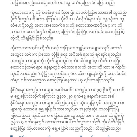
အခြားအကျဉ်းသားများ ပါ၊ မပါ သူ မသိရကြောင်း ပြောသည်။
ကိုယာလေးကို တိုက်ခန်းမှ ခေါ်သွားပြီး တပတ်ကြာသောအခါ သူသည်
ဒိုက်ဦးတွင် မရှိတော့ကြောင်း ကိုသီဟ သိလိုက်ရသည်။ သူ့ဇနီးက သူ့
ထံပေးပို့သည့် အစားအသောက်များကို ထောင်အာဏာပိုင်များက ကို
ယာလေး ထောင်တွင် မရှိတော့ကြောင်းပြောပြီး လက်မခံသောကြောင့်
ထိုသို့ သိရခြင်းဖြစ်သည်။
ထိုကာလအတွင်း ကိုသီဟနှင့် အခြားအကျဉ်းသားများသည် ထောင်
အတွင်း တင်းကျပ်သော လုံခြုံရေး အစီအမံများကို ရင်ဆိုင်ရသည်။
အကျဉ်းသားများကို တိုက်များတွင် ရက်ပေါင်းများစွာ ပိတ်ထားပြီး
ထောင်ဝန်ထမ်းများ နေရာတွင် စစ်သားများကို အစားထိုးထားကြောင်း
သူသိလာသည်။ “လုံခြုံရေး တင်းကျပ်တယ်။ ကျနော်တို့ကို ထောင်ဝင်း
ထဲမှာ စစ်သားတွေက စောင့်ကြပ်နေတာ” ဟု ၎င်းကပြောသည်။
နိုင်ငံရေးအကျဉ်းသားများ အပါအဝင် အကျဉ်းသား ၃၇ ဦးကို ထောင်
မှ ရွှေ့ပြောင်းလိုက်ကြောင်း ဇွန်လ ၂၇ ရက်နေ့ ရောက်သောအခါ
နိုင်ငံရေးအကျဉ်းသားများ သိကြရသည်။ ထိုအချိန်တွင် အကျဉ်းသား
များကို ထောင်မှ ရွှေ့ပြောင်းထားသည်မှာ အနည်းဆုံး တလကြာပြီ
ဖြစ်သည်ဟု ကိုသီဟက ပြောသည်။ သူသည် အကျဉ်းသား သုံးဦးကို
ဇွန်လ ၇ ရက်နေ့တွင် ထောင်ကားပေါ် တင်သွားသည်ကို ကိုယ်တိုင်မြင်
တွေ့ခဲ့ပြီး ကိုယာလေးကို ရွှေ့ပြောင်းသည်ကိုလည်း သိသူဖြစ်သည်။