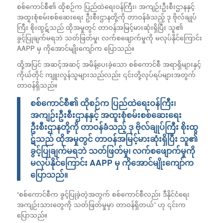
စစ်ကောင်စီ၏ ထိုစဉ်က ပြည်ထဲရေးဝန်ကြီး၊ အကျဉ်းဦးစီးဌာနနှင့်
အထူးစုံစမ်းစစ်ဆေးရေး ဦးစီးဌာနတို့ကို တာဝန်ခံသည့် ဒု ဗိုလ်ချုပ်
ကြီး စိုးထွဋ်သည် ထိုအမှုတွင် တာဝန်အမြင့်မားဆုံးရှိပြီး သူ၏
ခွင့်ပြုချက်မရဘဲ သတ်ဖြတ်မှု၊ လက်စဖျောက်မှုကို မလုပ်နိုင်ကြောင်း
AAPP မှ ကိုအောင်မျိုးကျော်က ပြောသည်။
ထို့အပြင် အဆင့်အဆင့် အမိန့်ပေးခဲ့သော စစ်ကောင်စီ အရာရှိများနှင့်
ကိုယ်တိုင် ကျူးလွန်သူများသည်လည်း ၎င်းတို့လုပ်ရပ်များအတွက်
တာဝန်ရှိသည်။
စစ်ကောင်စီ၏ ထိုစဉ်က ပြည်ထဲရေးဝန်ကြီး၊
အကျဉ်းဦးစီးဌာနနှင့် အထူးစုံစမ်းစစ်ဆေးရေး
ဦးစီးဌာနတို့ကို တာဝန်ခံသည့် ဒု ဗိုလ်ချုပ်ကြီး စိုးထွ
ဋ်သည် ထိုအမှုတွင် တာဝန်အမြင့်မားဆုံးရှိပြီး သူ၏
ခွင့်ပြုချက်မရဘဲ သတ်ဖြတ်မှု၊ လက်စဖျောက်မှုကို
မလုပ်နိုင်ကြောင်း AAPP မှ ကိုအောင်မျိုးကျော်က
ပြောသည်။
“စစ်ကောင်စီက ခွင့်ပြုခဲ့တဲ့အတွက် စစ်ကောင်စီလည်း ဒီနိုင်ငံရေး
အကျဉ်းသားတွေကို သတ်ဖြတ်မှုမှာ တာဝန်ရှိတယ်” ဟု ၎င်းက
ပြောသည်။