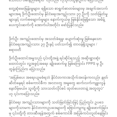
တွေ့ဆုံမေးမြန်းမှုများ၊ ရရှိသော စာရွက်စာတမ်းများမှ အချက်အလက်
များအရ ဒိုက်ဦးထောင်မှ နိုင်ငံရေးအကျဉ်းသား ၃၇ ဦးကို သတ်ဖြတ်မှု
များနှင့် လက်စဖျောက်မှုများ နောက်ကွယ်မှ ဖြစ်နိုင်ခြေရှိသော အမိန့်
ပေးကွင်းဆက်ကို အောက်ပါအတိုင်း ဖော်ပြနိုင်သည်။
ဒိုက်ဦး အကျဉ်းထောင်မှ အသတ်ခံရမှု၊ ပျောက်ဆုံးမှု ဖြစ်နေသော
နိုင်ငံရေးအကျဉ်းသား ၃၇ ဦးနှင့် ပတ်သက်၍ တာဝန်ရှိသူများ /
ဧရာဝတီ
ဒိုက်ဦးထောင်အမှုသည် ၎င်းတို့အဖွဲ့ ရင်ဆိုင်ရသည့် အဆိုးရွားဆုံး
ထောင်တွင်း လူ့အခွင့်အရေး ချိုးဖောက်မှု ဖြစ်ကြောင်း FPPS မှ ဦး
ထွန်းကြည်က ပြောသည်။
“အပြစ်ပေး အရေးယူမခံရဘဲ နိုင်ငံတကာအသိုက်အဝန်းကလည်း နှုတ်
ဆိတ်နေရင် စစ်ကောင်စီက အလားတူ အမှုတွေ ဆက်လက်ကျူးလွန်
နေလိမ့်မယ်။ သူတို့ကို သားသတ်လိုင်စင် ထုတ်ပေးတာနဲ့ အတူတူပဲ”
ဟု ၎င်းကပြောသည်။
နိုင်ငံရေး အကျဉ်းသားများကို သတ်ဖြတ်ခြင်းဖြင့် ပြည်တွင်း ဥပဒေ
များကိုသာမက နိုင်ငံတကာဥပဒေများကို ဗြောင်ကျကျ ချိုးဖောက်ခြင်း
မှ ၎င်းတို့ကို တားဆီးရန်အတွက် စစ်ကောင်စီ အပြစ်ကင်းလွတ်နေခြင်း