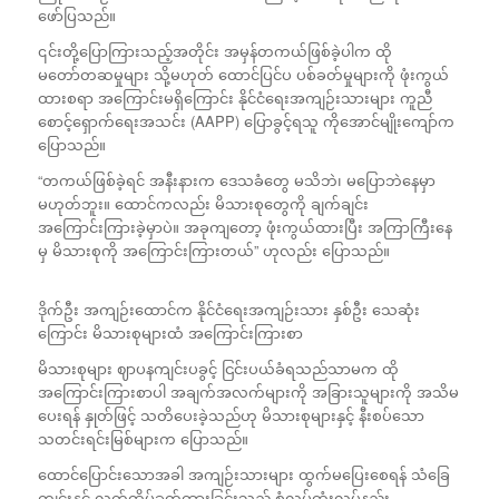
ဖော်ပြသည်။
၎င်းတို့ပြောကြားသည့်အတိုင်း အမှန်တကယ်ဖြစ်ခဲ့ပါက ထို
မတော်တဆမှုများ သို့မဟုတ် ထောင်ပြင်ပ ပစ်ခတ်မှုများကို ဖုံးကွယ်
ထားစရာ အကြောင်းမရှိကြောင်း နိုင်ငံရေးအကျဉ်းသားများ ကူညီ
စောင့်ရှောက်ရေးအသင်း (AAPP) ပြောခွင့်ရသူ ကိုအောင်မျိုးကျော်က
ပြောသည်။
“တကယ်ဖြစ်ခဲ့ရင် အနီးနားက ဒေသခံတွေ မသိဘဲ၊ မပြောဘဲနေမှာ
မဟုတ်ဘူး။ ထောင်ကလည်း မိသားစုတွေကို ချက်ချင်း
အကြောင်းကြားခဲ့မှာပဲ။ အခုကျတော့ ဖုံးကွယ်ထားပြီး အကြာကြီးနေ
မှ မိသားစုကို အကြောင်းကြားတယ်” ဟုလည်း ပြောသည်။
ဒိုက်ဦး အကျဉ်းထောင်က နိုင်ငံရေးအကျဉ်းသား နှစ်ဦး သေဆုံး
ကြောင်း မိသားစုများထံ အ‌ကြောင်းကြားစာ
မိသားစုများ ဈာပနကျင်းပခွင့် ငြင်းပယ်ခံရသည်သာမက ထို
အကြောင်းကြားစာပါ အချက်အလက်များကို အခြားသူများကို အသိမ
ပေးရန် နှုတ်ဖြင့် သတိပေးခဲ့သည်ဟု မိသားစုများနှင့် နီးစပ်သော
သတင်းရင်းမြစ်များက ပြောသည်။
ထောင်ပြောင်းသောအခါ အကျဉ်းသားများ ထွက်မပြေးစေရန် သံခြေ
ကျင်းနှင့် လက်ထိပ်ခတ်ထားခြင်းသည် စံလုပ်ထုံးလုပ်နည်း