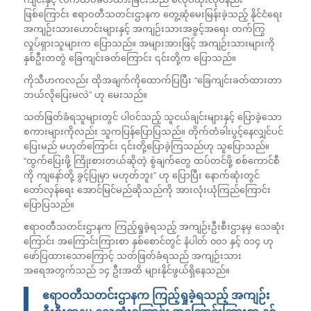
ဖြစ်ကြောင်း ဧရာဝတီသတင်းဌာနက တွေ့ဆုံမေးမြန်းခဲ့သည့် နိုင်ငံရေး
အကျဉ်းသားဟောင်းများနှင့် အကျဉ်းသားအခွင့်အရေး တက်ကြွ
လှုပ်ရှားသူများက ပြောသည်။ အများအားဖြင့် အကျဉ်းသားများကို
နှစ်ဦးတတွဲ ခြေကျင်းခတ်ကြောင်း ၎င်းတို့က ပြောသည်။
ကိုသီဟကလည်း ထိုအချက်ကိုထောက်ပြပြီး “ခြေကျင်းခတ်ထားတာ
ဘယ်လိုပြေးမလဲ” ဟု မေးသည်။
သတ်ဖြတ်ခံရသူများတွင် ပါဝင်သည့် သူငယ်ချင်းများနှင့် ပြောခဲ့သော
စကားများကိုလည်း သူကပြန်ပြောပြသည်။ တိုက်တံခါးပွင့်နေလျှင်ပင်
ပြေးမည် မဟုတ်ကြောင်း ၎င်းတို့ပြောခဲ့ကြသည်ဟု သူပြောသည်။
“ထွက်ပြေးဖို့ ကြိုးစားတယ်ဆိုတဲ့ စွဲချက်တွေ ထပ်တင်ဖို့ စစ်ကောင်စီ
ကို ကျနော်တို့ ခွင့်ပြုမှာ မဟုတ်ဘူး” ဟု ပြောပြီး နောက်ဆုံးတွင်
တော်လှန်ရေး အောင်မြင်မည်ဆိုသည်ကို အားလုံးယုံကြည်ကြောင်း
ပြောပြသည်။
ဧရာဝတီသတင်းဌာနက ကြည့်ရှုခဲ့ရသည့် အကျဉ်းဦးစီးဌာနမှ သေဆုံး
ကြောင်း အကြောင်းကြားစာ နှစ်စောင်တွင် နံပါတ် ၀၀၁ နှင့် ၀၁၄ ဟု
ဖော်ပြထားသောကြောင့် သတ်ဖြတ်ခံရသည် အကျဉ်းသား
အရေအတွက်သည် ၁၄ ဦးအထိ များနိုင်ဖွယ်ရှိနေသည်။
ဧရာဝတီသတင်းဌာနက ကြည့်ရှုခဲ့ရသည့် အကျဉ်း