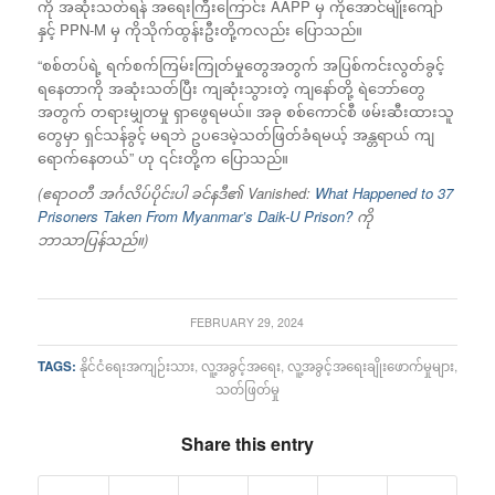
ကို အဆုံးသတ်ရန် အရေးကြီးကြောင်း AAPP မှ ကိုအောင်မျိုးကျော်
နှင့် PPN-M မှ ကိုသိုက်ထွန်းဦးတို့ကလည်း ပြောသည်။
“စစ်တပ်ရဲ့ ရက်စက်ကြမ်းကြုတ်မှုတွေအတွက် အပြစ်ကင်းလွတ်ခွင့်
ရနေတာကို အဆုံးသတ်ပြီး ကျဆုံးသွားတဲ့ ကျနော်တို့ ရဲဘော်တွေ
အတွက် တရားမျှတမှု ရှာဖွေရမယ်။ အခု စစ်ကောင်စီ ဖမ်းဆီးထားသူ
တွေမှာ ရှင်သန်ခွင့် မရဘဲ ဥပဒေမဲ့သတ်ဖြတ်ခံရမယ့် အန္တရာယ် ကျ
ရောက်နေတယ်” ဟု ၎င်းတို့က ပြောသည်။
(ဧရာဝတီ အင်္ဂလိပ်ပိုင်းပါ ခင်နဒီ၏ Vanished:
What Happened to 37
Prisoners Taken From Myanmar’s Daik-U Prison?
ကို
ဘာသာပြန်သည်။)
FEBRUARY 29, 2024
TAGS:
နိုင်ငံရေးအကျဉ်းသား
,
လူ့အခွင့်အရေး
,
လူ့အခွင့်အရေးချိုးဖောက်မှုများ
,
သတ်ဖြတ်မှု
Share this entry