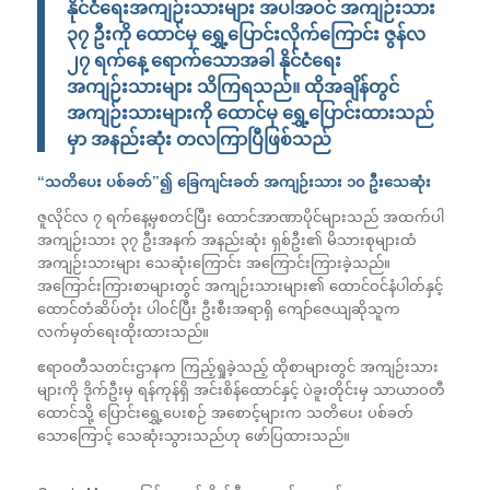
နိုင်ငံရေးအကျဉ်းသားများ အပါအဝင် အကျဉ်းသား
၃၇ ဦးကို ထောင်မှ ရွှေ့ပြောင်းလိုက်ကြောင်း ဇွန်လ
၂၇ ရက်နေ့ ရောက်သောအခါ နိုင်ငံရေး
အကျဉ်းသားများ သိကြရသည်။ ထိုအချိန်တွင်
အကျဉ်းသားများကို ထောင်မှ ရွှေ့ပြောင်းထားသည်
မှာ အနည်းဆုံး တလကြာပြီဖြစ်သည်
“သတိပေး ပစ်ခတ်”၍ ခြေကျင်းခတ် အကျဉ်းသား ၁၀ ဦးသေဆုံး
ဇူလိုင်လ ၇ ရက်နေ့မှစတင်ပြီး ထောင်အာဏာပိုင်များသည် အထက်ပါ
အကျဉ်းသား ၃၇ ဦးအနက် အနည်းဆုံး ရှစ်ဦး၏ မိသားစုများထံ
အကျဉ်းသားများ သေဆုံးကြောင်း အကြောင်းကြားခဲ့သည်။
အကြောင်းကြားစာများတွင် အကျဉ်းသားများ၏ ထောင်ဝင်နံပါတ်နှင့်
ထောင်တံဆိပ်တုံး ပါဝင်ပြီး ဦးစီးအရာရှိ ကျော်ဇေယျဆိုသူက
လက်မှတ်ရေးထိုးထားသည်။
ဧရာဝတီသတင်းဌာနက ကြည့်ရှုခဲ့သည့် ထိုစာများတွင် အကျဉ်းသား
များကို ဒိုက်ဦးမှ ရန်ကုန်ရှိ အင်းစိန်ထောင်နှင့် ပဲခူးတိုင်းမှ သာယာဝတီ
ထောင်သို့ ပြောင်းရွှေ့ပေးစဉ် အစောင့်များက သတိပေး ပစ်ခတ်
သောကြောင့် သေဆုံးသွားသည်ဟု ဖော်ပြထားသည်။