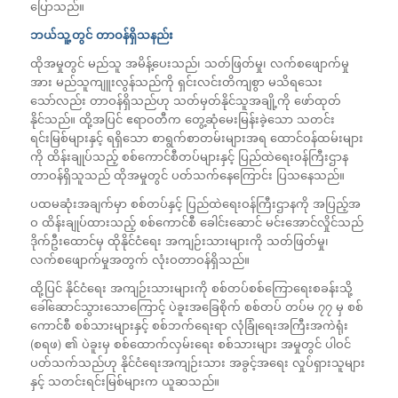
ပြောသည်။
ဘယ်သူ့တွင် တာဝန်ရှိသနည်း
ထိုအမှုတွင် မည်သူ အမိန့်ပေးသည်၊ သတ်ဖြတ်မှု၊ လက်စဖျောက်မှု
အား မည်သူကျူးလွန်သည်ကို ရှင်းလင်းတိကျစွာ မသိရသေး
သော်လည်း တာဝန်ရှိသည်ဟု သတ်မှတ်နိုင်သူအချို့ကို ဖော်ထုတ်
နိုင်သည်။ ထို့အပြင် ဧရာဝတီက တွေ့ဆုံမေးမြန်းခဲ့သော သတင်း
ရင်းမြစ်များနှင့် ရရှိသော စာရွက်စာတမ်းများအရ ထောင်ဝန်ထမ်းများ
ကို ထိန်းချုပ်သည့် စစ်ကောင်စီတပ်များနှင့် ပြည်ထဲရေးဝန်ကြီးဌာန
တာဝန်ရှိသူသည် ထိုအမှုတွင် ပတ်သက်နေကြောင်း ပြသနေသည်။
ပထမဆုံးအချက်မှာ စစ်တပ်နှင့် ပြည်ထဲရေးဝန်ကြီးဌာနကို အပြည့်အ
ဝ ထိန်းချုပ်ထားသည့် စစ်ကောင်စီ ခေါင်းဆောင် မင်းအောင်လှိုင်သည်
ဒိုက်ဦးထောင်မှ ထိုနိုင်ငံရေး အကျဉ်းသားများကို သတ်ဖြတ်မှု၊
လက်စဖျောက်မှုအတွက် လုံးဝတာဝန်ရှိသည်။
ထို့ပြင် နိုင်ငံရေး အကျဉ်းသားများကို စစ်တပ်စစ်ကြောရေးစခန်းသို့
ခေါ်ဆောင်သွားသောကြောင့် ပဲခူးအခြေစိုက် စစ်တပ် တပ်မ ၇၇ မှ စစ်
ကောင်စီ စစ်သားများနှင့် စစ်ဘက်ရေးရာ လုံခြုံရေးအကြီးအကဲရုံး
(စရဖ) ၏ ပဲခူးမှ စစ်ထောက်လှမ်းရေး စစ်သားများ အမှုတွင် ပါဝင်
ပတ်သက်သည်ဟု နိုင်ငံရေးအကျဉ်းသား အခွင့်အရေး လှုပ်ရှားသူများ
နှင့် သတင်းရင်းမြစ်များက ယူဆသည်။