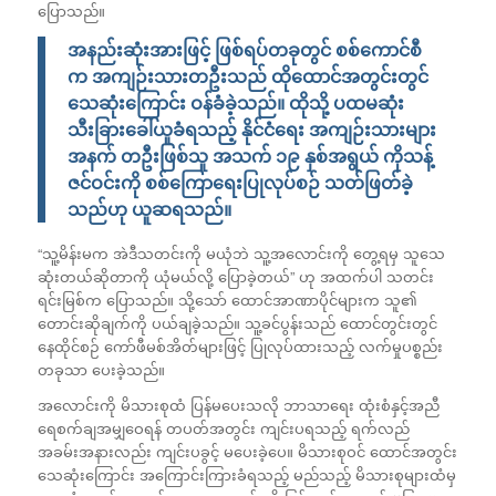
ပြောသည်။
အနည်းဆုံးအားဖြင့် ဖြစ်ရပ်တခုတွင် စစ်ကောင်စီ
က အကျဉ်းသားတဦးသည် ထိုထောင်အတွင်းတွင်
သေဆုံးကြောင်း ဝန်ခံခဲ့သည်။ ထိုသို့ ပထမဆုံး
သီးခြားခေါ်ယူခံရသည့် နိုင်ငံရေး အကျဉ်းသားများ
အနက် တဦးဖြစ်သူ အသက် ၁၉ နှစ်အရွယ် ကိုသန့်
ဇင်ဝင်းကို စစ်ကြောရေးပြုလုပ်စဉ် သတ်ဖြတ်ခဲ့
သည်ဟု ယူဆရသည်။
“သူ့မိန်းမက အဲဒီသတင်းကို မယုံဘဲ သူ့အလောင်းကို တွေ့ရမှ သူသေ
ဆုံးတယ်ဆိုတာကို ယုံမယ်လို့ ပြောခဲ့တယ်” ဟု အထက်ပါ သတင်း
ရင်းမြစ်က ပြောသည်။ သို့သော် ထောင်အာဏာပိုင်များက သူ၏
တောင်းဆိုချက်ကို ပယ်ချခဲ့သည်။ သူ့ခင်ပွန်းသည် ထောင်တွင်းတွင်
နေထိုင်စဉ် ကော်ဖီမစ်အိတ်များဖြင့် ပြုလုပ်ထားသည့် လက်မှုပစ္စည်း
တခုသာ ပေးခဲ့သည်။
အလောင်းကို မိသားစုထံ ပြန်မပေးသလို ဘာသာရေး ထုံးစံနှင့်အညီ
ရေစက်ချအမျှဝေရန် တပတ်အတွင်း ကျင်းပရသည့် ရက်လည်
အခမ်းအနားလည်း ကျင်းပခွင့် မပေးခဲ့ပေ။ မိသားစုဝင် ထောင်အတွင်း
သေဆုံးကြောင်း အကြောင်းကြားခံရသည့် မည်သည့် မိသားစုများထံမှ