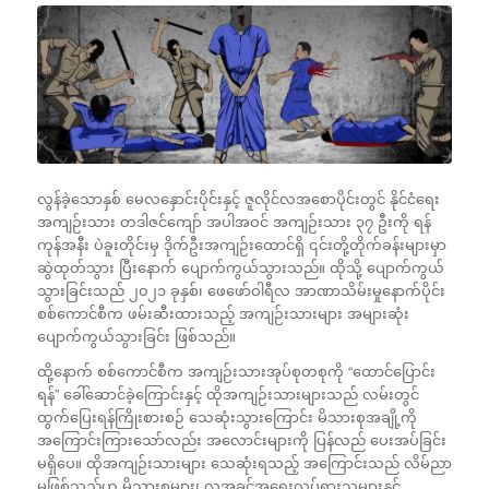
လွန်ခဲ့သောနှစ် မေလနှောင်းပိုင်းနှင့် ဇူလိုင်လအစောပိုင်းတွင် နိုင်ငံရေး
အကျဉ်းသား တဒါဇင်ကျော် အပါအဝင် အကျဉ်းသား ၃၇ ဦးကို ရန်
ကုန်အနီး ပဲခူးတိုင်းမှ ဒိုက်ဦးအကျဉ်းထောင်ရှိ ၎င်းတို့တိုက်ခန်းများမှာ
ဆွဲထုတ်သွား ပြီးနောက် ပျောက်ကွယ်သွားသည်။ ထိုသို့ ပျောက်ကွယ်
သွားခြင်းသည် ၂၀၂၁ ခုနှစ်၊ ဖေဖော်ဝါရီလ အာဏာသိမ်းမှုနောက်ပိုင်း
စစ်ကောင်စီက ဖမ်းဆီးထားသည့် အကျဉ်းသားများ အများဆုံး
ပျောက်ကွယ်သွားခြင်း ဖြစ်သည်။
ထို့နောက် စစ်ကောင်စီက အကျဉ်းသားအုပ်စုတစုကို “ထောင်ပြောင်း
ရန်” ခေါ်ဆောင်ခဲ့ကြောင်းနှင့် ထိုအကျဉ်းသားများသည် လမ်းတွင်
ထွက်ပြေးရန်ကြိုးစားစဉ် သေဆုံးသွားကြောင်း မိသားစုအချို့ကို
အကြောင်းကြားသော်လည်း အလောင်းများကို ပြန်လည် ပေးအပ်ခြင်း
မရှိပေ။ ထိုအကျဉ်းသားများ သေဆုံးရသည့် အကြောင်းသည် လိမ်ညာ
မှုဖြစ်သည်ဟု မိသားစုများ၊ လူ့အခွင့်အရေးလှုပ်ရှားသူများနှင့်