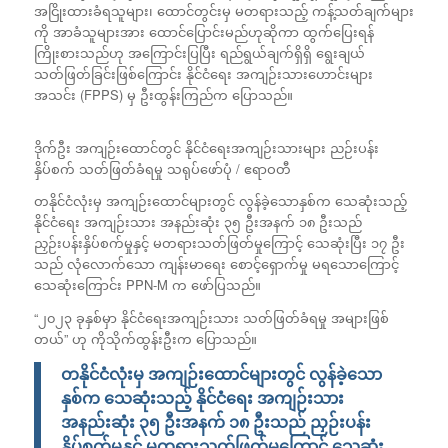
အငြိုးထားခံရသူများ၊ ထောင်တွင်းမှ မတရားသည့် ကန့်သတ်ချက်များ
ကို အာခံသူများအား ထောင်ပြောင်းမည်ဟုဆိုကာ ထွက်ပြေးရန်
ကြိုးစားသည်ဟု အကြောင်းပြပြီး ရည်ရွယ်ချက်ရှိရှိ ရွေးချယ်
သတ်ဖြတ်ခြင်းဖြစ်ကြောင်း နိုင်ငံရေး အကျဉ်းသားဟောင်းများ
အသင်း (FPPS) မှ ဦးထွန်းကြည်က ပြောသည်။
ဒိုက်ဦး အကျဉ်း‌ထောင်တွင် နိုင်ငံရေးအကျဉ်းသားများ ညဉ်းပန်း
နှိပ်စက် သတ်ဖြတ်ခံရမှု သရုပ်ဖော်ပုံ / ဧရာဝတီ
တနိုင်ငံလုံးမှ အကျဉ်းထောင်များတွင် လွန်ခဲ့သောနှစ်က သေဆုံးသည့်
နိုင်ငံရေး အကျဉ်းသား အနည်းဆုံး ၃၅ ဦးအနက် ၁၈ ဦးသည်
ညှဉ်းပန်းနှိပ်စက်မှုနှင့် မတရားသတ်ဖြတ်မှုကြောင့် သေဆုံးပြီး ၁၇ ဦး
သည် လုံလောက်သော ကျန်းမာရေး စောင့်ရှောက်မှု မရသောကြောင့်
သေဆုံးကြောင်း PPN-M က ဖော်ပြသည်။
“၂၀၂၃ ခုနှစ်မှာ နိုင်ငံရေးအကျဉ်းသား သတ်ဖြတ်ခံရမှု အများဖြစ်
တယ်” ဟု ကိုသိုက်ထွန်းဦးက ပြောသည်။
တနိုင်ငံလုံးမှ အကျဉ်းထောင်များတွင် လွန်ခဲ့သော
နှစ်က သေဆုံးသည့် နိုင်ငံရေး အကျဉ်းသား
အနည်းဆုံး ၃၅ ဦးအနက် ၁၈ ဦးသည် ညှဉ်းပန်း
နှိပ်စက်မှုနှင့် မတရားသတ်ဖြတ်မှုကြောင့် သေဆုံး