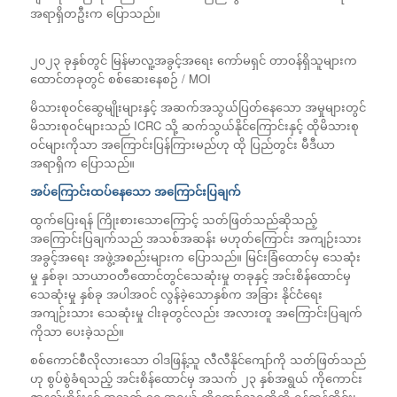
အရာရှိတဦးက ပြောသည်။
၂၀၂၃ ခုနှစ်တွင် မြန်မာလူ့အခွင့်အရေး ကော်မရှင် တာဝန်ရှိသူများက
ထောင်တခုတွင် စစ်ဆေးနေစဉ် / MOI
မိသားစုဝင်ဆွေမျိုးများနှင့် အဆက်အသွယ်ပြတ်နေသော အမှုများတွင်
မိသားစုဝင်များသည် ICRC သို့ ဆက်သွယ်နိုင်ကြောင်းနှင့် ထိုမိသားစု
ဝင်များကိုသာ အကြောင်းပြန်ကြားမည်ဟု ထို ပြည်တွင်း မီဒီယာ
အရာရှိက ပြောသည်။
အပ်ကြောင်းထပ်နေသော အကြောင်းပြချက်
ထွက်ပြေးရန် ကြိုးစားသောကြောင့် သတ်ဖြတ်သည်ဆိုသည့်
အကြောင်းပြချက်သည် အသစ်အဆန်း မဟုတ်ကြောင်း အကျဉ်းသား
အခွင့်အရေး အဖွဲ့အစည်းများက ပြောသည်။ မြင်းခြံထောင်မှ သေဆုံး
မှု နှစ်ခု၊ သာယာဝတီထောင်တွင်သေဆုံးမှု တခုနှင့် အင်းစိန်ထောင်မှ
သေဆုံးမှု နှစ်ခု အပါအဝင် လွန်ခဲ့သောနှစ်က အခြား နိုင်ငံရေး
အကျဉ်းသား သေဆုံးမှု ငါးခုတွင်လည်း အလားတူ အကြောင်းပြချက်
ကိုသာ ပေးခဲ့သည်။
စစ်ကောင်စီလိုလားသော ဝါဒဖြန့်သူ လီလီနိုင်ကျော်ကို သတ်ဖြတ်သည်
ဟု စွပ်စွဲခံရသည့် အင်းစိန်ထောင်မှ အသက် ၂၃ နှစ်အရွယ် ကိုကောင်း
ဇာနည်ဟိန်းနှင့် အသက် ၃၀ အရွယ် ကိုကျော်သူရတို့ကို ရန်ကုန်တိုင်း၊