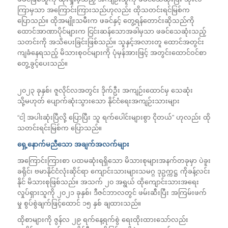
ကြာမှသာ အကြောင်းကြားသည်ဟုလည်း ထိုသတင်းရင်မြစ်က
ပြောသည်။ ထိုအမျိုးသမီးက ဖခင်နှင့် တွေ့ရန်တောင်းဆိုသည်ကို
ထောင်အာဏာပိုင်များက ငြင်းဆန်သောအခါမှသာ ဖခင်သေဆုံးသည့်
သတင်းကို အသိပေးခြင်းဖြစ်သည်။ သူနှင့်အလားတူ ထောင်အတွင်း
ကျခံနေရသည့် မိသားစုဝင်များကို ပုံမှန်အားဖြင့် အတွင်းထောင်ဝင်စာ
တွေ့ခွင့်ပေးသည်။
၂၀၂၃ ခုနှစ်၊ ဇူလိုင်လအတွင်း ဒိုက်ဦး အကျဉ်းထောင်မှ သေဆုံး
သို့မဟုတ် ပျောက်ဆုံးသွားသော နိုင်ငံရေးအကျဉ်းသားများ
“ငါ့ အပါးဆုံးပြီလို့ ပြောပြီး သူ ရက်ပေါင်းများစွာ ငိုတယ်” ဟုလည်း ထို
သတင်းရင်းမြစ်က ပြောသည်။
ရှေ့နောက်မညီသော အချက်အလက်များ
အကြောင်းကြားစာ ပထမဆုံးရရှိသော မိသားစုများအနက်တခုမှာ ပဲခူး
ခရိုင်၊ ဗမာနိုင်ငံလုံးဆိုင်ရာ ကျောင်းသားများသမဂ္ဂ ဒုဥက္ကဋ္ဌ ကိုခန့်လင်း
နိုင် မိသားစုဖြစ်သည်။ အသက် ၂၀ အရွယ် ထိုကျောင်းသားအရေး
လှုပ်ရှားသူကို ၂၀၂၁ ခုနှစ်၊ ဒီဇင်ဘာလတွင် ဖမ်းဆီးပြီး အကြမ်းဖက်
မှု စွပ်စွဲချက်ဖြင့်ထောင် ၁၅ နှစ် ချထားသည်။
ထိုစာများကို ဇွန်လ ၂၉ ရက်နေ့ရက်စွဲ ရေးထိုးထားသော်လည်း