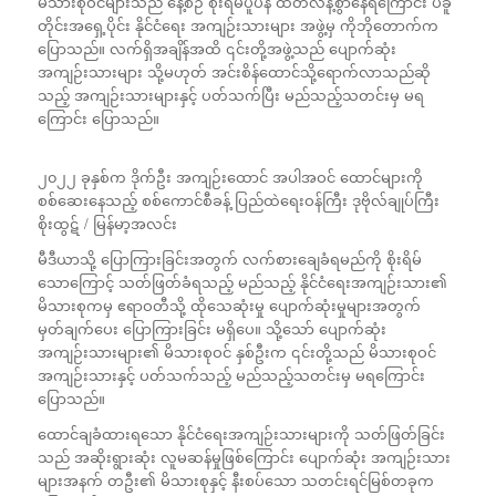
မိသားစုဝင်များသည် နေ့စဉ် စိုးရိမ်ပူပန် ထိတ်လန့်စွာနေရကြောင်း ပဲခူ
တိုင်းအရှေ့ပိုင်း နိုင်ငံရေး အကျဉ်းသားများ အဖွဲ့မှ ကိုဘိုတောက်က
ပြောသည်။ လက်ရှိအချိန်အထိ ၎င်းတို့အဖွဲ့သည် ပျောက်ဆုံး
အကျဉ်းသားများ သို့မဟုတ် အင်းစိန်ထောင်သို့ရောက်လာသည်ဆို
သည့် အကျဉ်းသားများနှင့် ပတ်သက်ပြီး မည်သည့်သတင်းမှ မရ
ကြောင်း ပြောသည်။
၂၀၂၂ ခုနှစ်က ဒိုက်ဦး အကျဉ်းထောင် အပါအဝင် ထောင်များကို
စစ်ဆေးနေသည့် စစ်ကောင်စီခန့် ပြည်ထဲရေးဝန်ကြီး ဒုဗိုလ်ချုပ်ကြီး
စိုးထွဋ် / မြန်မာ့အလင်း
မီဒီယာသို့ ပြောကြားခြင်းအတွက် လက်စားချေခံရမည်ကို စိုးရိမ်
သောကြောင့် သတ်ဖြတ်ခံရသည့် မည်သည့် နိုင်ငံရေးအကျဉ်းသား၏
မိသားစုကမှ ဧရာဝတီသို့ ထိုသေဆုံးမှု ပျောက်ဆုံးမှုများအတွက်
မှတ်ချက်ပေး ပြောကြားခြင်း မရှိပေ။ သို့သော် ပျောက်ဆုံး
အကျဉ်းသားများ၏ မိသားစုဝင် နှစ်ဦးက ၎င်းတို့သည် မိသားစုဝင်
အကျဉ်းသားနှင့် ပတ်သက်သည့် မည်သည့်သတင်းမှ မရကြောင်း
ပြောသည်။
ထောင်ချခံထားရသော နိုင်ငံရေးအကျဉ်းသားများကို သတ်ဖြတ်ခြင်း
သည် အဆိုးရွားဆုံး လူမဆန်မှုဖြစ်ကြောင်း ပျောက်ဆုံး အကျဉ်းသား
များအနက် တဦး၏ မိသားစုနှင့် နီးစပ်သော သတင်းရင်မြစ်တခုက