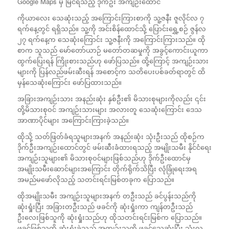
Google Maps မှ မြင်ရသည့် ဒိုက်ဦး အကျဉ်းထောင်
ကိုယာလေး သေဆုံးသည့် အကြောင်းကြားစာကို သူ့ဇနီး ဇူလိုင်လ ၇
ရက်နေ့တွင် ရရှိသည်။ သူ့ကို အင်းစိန်ထောင်သို့ ပြောင်းရွှေ့စဉ် ဇွန်လ
၂၇ ရက်နေ့က သေဆုံးကြောင်း သူ့ဇနီးကို အကြောင်းကြားသည်။ ထို
စာက သူသည် မော်တော်ယာဉ် မတော်တဆမှုကို အခွင့်ကောင်းယူကာ
ထွက်ပြေးရန် ကြိုးစားသည်ဟု ဖော်ပြသည်။ ထို့ကြောင့် အကျဉ်းသား
များကို ပြန်လည်ဖမ်းဆီးရန် အစောင့်က သတိပေးပစ်ခတ်ရာတွင် ထိ
မှန်သေဆုံးကြောင်း ဖော်ပြထားသည်။
အခြားအကျဉ်းသား အနည်းဆုံး နှစ်ဦး၏ မိသားစုများကိုလည်း ၎င်း
တို့မိသားစုဝင် အကျဉ်းသားများ အလားတူ သေဆုံးကြောင်း ဒေသ
အာဏာပိုင်များ အကြောင်းကြားခဲ့သည်။
ထိုသို့ သတ်ဖြတ်ခံရသူများအနက် အနည်းဆုံး သုံးဦးသည် ထိုစဉ်က
ဒိုက်ဦးအကျဉ်းထောင်တွင် ဖမ်းဆီးခံထားရသည့် အမျိုးသမီး နိုင်ငံရေး
အကျဉ်းသူများ၏ မိသားစုဝင်များဖြစ်သည်ဟု ဒိုက်ဦးထောင်မှ
အမျိုးသမီးဆောင်များအကြောင်း တိုက်ရိုက်သိပြီး လုံခြုံရေးအရ
အမည်မဖော်လိုသည့် သတင်းရင်းမြစ်တခုက ပြောသည်။
ထိုအမျိုးသမီး အကျဉ်းသူများအနက် တဦးသည် ခင်ပွန်းသည်ကို
ဆုံးရှုံးပြီး အခြားတဦးသည် ဖခင်ကို ဆုံးရှုံးကာ ကျန်တဦးသည်
ဦးလေးဖြစ်သူကို ဆုံးရှုံးသည်ဟု ထိုသတင်းရင်းမြစ်က ပြောသည်။
ဖခင်ဖြစ်သူကို ဆုံးရှုံးခဲ့သည့် အကျဉ်းသူကို ဖခင်သေဆုံးပြီး သုံးလ