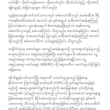
လင်းနိုင်၊ ကိုမင်းဘုန်းမဟာ၊ ကိုဝေယံလွင်၊ ကိုဇင်ဝင်းထွဋ်၊ ကိုအောင်
မျိုးသူနှင့် အခြားသူများ ပါဝင်သည်။
လွန်ခဲ့သောနှစ် စက်တင်ဘာလတွင် စစ်ကောင်စီသည် အဖမ်ဆီးခံ ဒီမို
ကရေစီခေါင်းဆောင် အသက် ၇၈ နှစ်အရွယ် ဒေါ်အောင်ဆန်းစုကြည်
ပြင်းထန်သော သွားဖုံးရောဂါ ခံစားနေရချိန်တွင်ပင် စနစ်တကျ
ဆေးဝါးကုသခွင့် မပေးကြောင်း သိရသည်။ ထောင်စနစ်ပြင်ပ အဆင့်
မြင့်ဆေးရုံမှ သမားတော်နှင့် ပြသခွင့် ဒေါ်အောင်ဆန်းစုကြည် တောင်း
ဆိုသည်ကို စစ်ကောင်စီက ပယ်ချခဲ့ကြောင်း သိရသည်။
တနိုင်ငံလုံးမှ ထောင်များ အကျဉ်းစခန်းများသို့ သွားရောက်ခွင့်ရသည့်
တခုတည်းသော အဖွဲ့အစည်းဖြစ်ပြီး ထောင်များကို စစ်ဆေးကာ လူ့
အခွင့်အရေး ကာကွယ်ပေးခွင့်ရသည့် မြန်မာအမျိုးသား လူ့
အခွင့်အရေး ကော်မရှင် (MNHRC) ကို ဧရာဝတီက ဆက်သွယ်နိုင်ခြင်း
မရှိခဲ့ပေ။
ထိုကိစ္စနှင့်ပတ်သက်ပြီး ဧရာဝတီ သတင်းဌာနသည် မြန်မာမှ
နိုင်ငံတကာ ကြက်ခြေနီ ကော်မတီ (ICRC) ကို မှတ်ချက်ပေးရန်နှင့်
မည်သို့ အရေးယူဆောင်ရွက်ခဲ့သည်ကို မေးမြန်းခဲ့ရာ ၎င်းတို့အဖွဲ့
အစည်း၏ လုပ်နည်းလုပ်ဟန်သည် ပွင်းလင်း ရိုးသားသော ဆွေးနွေးမှု
ဖြစ်စေရေးအတွက် နိုင်ငံအားလုံးတွင် သက်ဆိုင်သူများနှင့် နှစ်ဖက်
သဘောတူ သီးသန့် ထိတွေ့ဆက်ဆံရေးဖြစ်သောကြောင့် အသေးစိတ်
များကို မပြောနိုင်ကြောင်း ICRC ၏ ပြည်တွင်းမီဒီယာ ဆက်ဆံရေး