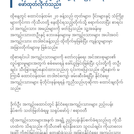
ဖော်ထုတ်လိုက်သည်။
ထိုနေ့တွင် ထောင်ဝန်ထမ်း ၂၀ ခန့်သည် တုတ်များ၊ ဒိုင်းများနှင့် သံကြိုး
များကိုင်ကာ ကိုသီဟတို့ နေထိုင်ရသည့်တိုက်သို့ ရောက်လာပြီး စာရင်း
ပါ အကျဉ်းသား အမည်များကို ဖတ်ပြသည်။ သူ့အခန်းမှ
အကျဉ်းသားတဦးနှင့် ဘေးခန်းများမှ အကျဉ်းသားများ အပါအဝင်
အကျဉ်းသား တဒါဇင်ခန့်သည် ထိုတိုက်မှဖြစ်ပြီး ကျန်သူများမှာ
အခြားတိုက်များမှ ဖြစ်သည်။
ထိုစာရင်းပါ အကျဉ်းသားများကို တော်လှန်ရေး အင်အားစုများ၏
လှုပ်ရှားမှုများအတွက် စစ်မေးရန် ခေါ်ယူခြင်းဖြစ်ပြီး ၎င်းတို့ကို တဦး
ချင်း သီးခြားချုပ်နှောင်ထားသည်ဟု ၎င်းကပြောသည်။ ထို့နောက် မ
ကြာမီ ထောင်ဝန်ထမ်း တဒါဇင်ကျော် ဖမ်းဆီးခံရပြီး နိုင်ငံရေး
အကျဉ်းသားများ မိုဘိုင်းဖုန်းရရန် ကူညီသည်ဟုဆိုကာ ထောင်ချလိုက်
သည်။
ဒိုက်ဦး အကျဉ်း‌ထောင်တွင် နိုင်ငံရေးအကျဉ်းသားများ ညဉ်းပန်း
နှိပ်စက် သတ်ဖြတ်ခံရမှု သရုပ်ဖော်ပုံ / ဧရာဝတီ
ထိုအကျဉ်းသားများအနက် အချို့ ညှဉ်းပန်းနှိပ်စက်ခံရသည်ဟု ကိုသီ
ဟထံက သိရသည်။ ကိုသီဟ၏ ရင်းနှီးသော သူငယ်ချင်း ကိုယာလေး
(ခေါ်) ကိုဇင်မြင့်ထွန်းနှင့် တွေ့ဆုံခဲ့သည့် အခြားနိုင်ငံရေး အကျဉ်းသား