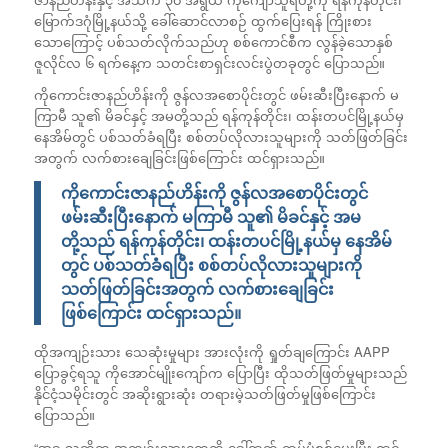
မြောက်ဒဂုံမြို့နယ်သို့ ခေါ်ဆောင်လာစဉ် ထွက်ပြေးရန် ကြိုးစား
သောကြောင့် ပစ်သတ်လိုက်သည်ဟု စစ်ကောင်စီက လွန်ခဲ့သောနှစ်
ဇူလိုင်လ ၆ ရက်နေ့က သတင်းစာရှင်းလင်းပွဲတခုတွင် ပြောသည်။
ကိုကောင်းဇာနည်ဟိန်းကို ဇွန်လအစောပိုင်းတွင် ဖမ်းဆီးပြီးနောက် မ
ကြာမီ သူ၏ မိခင်နှင့် အမတို့သည် ရန်ကုန်တိုင်း၊ ထန်းတပင်မြို့နယ်မှ
နေအိမ်တွင် ပစ်သတ်ခံရပြီး စစ်တပ်လိုလားသူများကို သတ်ဖြတ်ခြင်း
အတွက် လက်စားချေခြင်းဖြစ်ကြောင်း ထင်ရှားသည်။
ကိုကောင်းဇာနည်ဟိန်းကို ဇွန်လအစောပိုင်းတွင်
ဖမ်းဆီးပြီးနောက် မကြာမီ သူ၏ မိခင်နှင့် အမ
တို့သည် ရန်ကုန်တိုင်း၊ ထန်းတပင်မြို့နယ်မှ နေအိမ်
တွင် ပစ်သတ်ခံရပြီး စစ်တပ်လိုလားသူများကို
သတ်ဖြတ်ခြင်းအတွက် လက်စားချေခြင်း
ဖြစ်ကြောင်း ထင်ရှားသည်။
ထိုအကျဉ်းသား သေဆုံးမှုများ အားလုံးကို ရှုတ်ချကြောင်း AAPP
ပြောခွင့်ရသူ ကိုအောင်မျိုးကျော်က ပြောပြီး ထိုသတ်ဖြတ်မှုများသည်
နိုင်ငံ့သမိုင်းတွင် အဆိုးရွားဆုံး တရားမဲ့သတ်ဖြတ်မှုဖြစ်ကြောင်း
ပြောသည်။
“အခု သူတို့က အကျဉ်းသားတွေကို ခေါ်ထုတ် ထပ်မံစစ်မေးပြီး ထင်