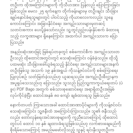
တဦးက ထိုအကြောင်းများကို ကိုသီဟအား ပြန်လည် ပြောကြားခြင်း
ဖြစ်သည်။ မေလ ၂၅ ရက်နေ့က တိုက်ခန်းများမှ တဦးချင်း သီးခြား
ချုပ်နှောင်ခံရသူများတွင် ပါဝင်သည့် ကိုယာလေးကလည်း သူနေ
ကောင်းကြောင်း အခြားနိုင်ငံရေး အကျဉ်းသားများမှတဆင့်
သတင်းစကား ပေးပို့ခဲ့သော်လည်း သူ့တွင်ညှဉ်းပန်းနှိပ်စက် ခံထားရ
သည့် လက္ခဏာများ ရှိနေကြောင်း အထက်ပါ အကျဉ်းသားက ပြော
ပြသည်။
အနည်းဆုံးအားဖြင့် ဖြစ်ရပ်တခုတွင် စစ်ကောင်စီက အကျဉ်းသားတ
ဦးသည် ထိုထောင်အတွင်းတွင် သေဆုံးကြောင်း ဝန်ခံခဲ့သည်။ ထိုသို့
ပထမဆုံး သီးခြားခေါ်ယူခံရသည့် နိုင်ငံရေး အကျဉ်းသားများအနက်
တဦးဖြစ်သူ အသက် ၁၉ နှစ်အရွယ် ကိုသန့်ဇင်ဝင်းကို စစ်ကြောရေး
ပြုလုပ်စဉ် သတ်ဖြတ်ခဲ့သည်ဟု ယူဆရသည်။ အကျဉ်းဦးစီးဌာနက
အပူရှပ်သေသည်ဟု ပြောသည်။ သူသည် ပြည်သူ့ကာကွယ်ရေးတပ် (ပဲ
ခူး) PDF Bago အတွက် စစ်သားစုဆောင်ရေး အရာရှိတဦးအဖြစ်
လုပ်ကိုင်ခဲ့ပြီး ထောင်အနှစ် ၈၀ ကျော် ချခံထားရသူ ဖြစ်သည်။
နောက်တပတ် ကြာသောအခါ ထောင်အာဏာပိုင်များကို ကိုသန့်ဇင်ဝင်း
သေဆုံးကြောင်း သူ့ဇနီးထံ အကြောင်းကြားသည်။ သူ၏ ဇနီးသည်
လည်း တော်လှန်ရေးအင်အားစုများကို ကူညီသောကြောင့် ထိုထောင်
တွင်ပင် ထောင် ၁၀ နှစ် ချထားခံရသူဖြစ်သည်ဟု လက်စားချေမည်ကို
စိုးရိမ်သောကြောင့် အမည်မဖော်လိုသည့် သူနှင့် ရင်းနှီးသူတဦးက