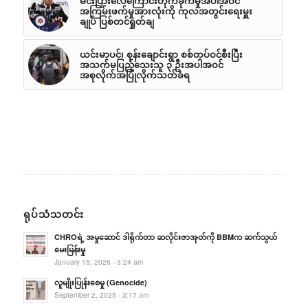
မင်းပြားလေကြောင်းတိုက်ခိုက်မှုအပါအဝင်
အကြမ်းဖက်မှုအားလုံးကို ကုလအတွင်းရေးမှူး
ချုပ် ပြစ်တင်ရှုတ်ချ
ယင်းမာပင်၊ စုန်းချောင်းရွာ စစ်တပ်ဝင်စီးပြီး
အသက်မပြည့်သေးသူ ၃ ဦးအပါအဝင်
အစုလိုက်အပြုံလိုက်သတ်ခံရ
ရုပ်သံသတင်း
CHROရဲ့ အမှုဆောင် ဒါရိုက်တာ ဆလိုင်းဇာအုတ်ကို BBMက ဆက်သွယ်
မေးမြန်းမှု
January 15, 2026 - 3:24 am
လူမျိုးပြုန်းစေမှု (Genocide)
September 2, 2025 - 3:17 am