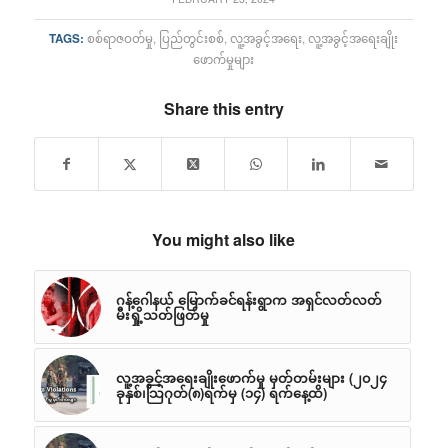
TAGS:
စစ်ရာဇဝတ်မှု
,
ပြည်တွင်းစစ်
,
လူ့အခွင့်အရေး
,
လူ့အခွင့်အရေးချိုး
ဖောက်မှုများ
Share this entry
You might also like
ဂန့်ဂေါနယ် မြောက်ခင်ရန်းရွာက အရှင်လတ်လတ်
မီးရှို့သတ်ဖြတ်မှု
လူ့အခွင့်အရေးချိုးဖောက်မှု မှတ်တမ်းများ (၂၀၂၄
ခုနှစ်၊သြဂုတ်(၈)ရက်မှ (၁၄) ရက်နေ့ထိ)