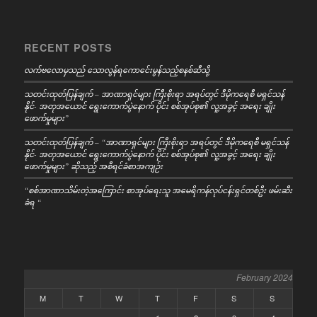
RECENT POSTS
လက်ဗလောမှသည် သောလွန်ရကောင်ေးမွန်သည့်စနစ်ဆီသို့
သတင်းထုတ်ပြန်ချက် – အာဏာရှင်များ ကြီးစိုးရာ အရပ်တွင် ဒီမိုကရေစီ မရှင်သန်
နိုင်- အတုအယောင် ရွေးကောက်ပွဲနောက် ပိုင်း စစ်အုပ်စု၏ လူ့အခွင့် အရေး ချိုး
ဖောက်မှုများ”
သတင်းထုတ်ပြန်ချက် – “အာဏာရှင်များ ကြီးစိုးရာ အရပ်တွင် ဒီမိုကရေစီ မရှင်သန်
နိုင်- အတုအယောင် ရွေးကောက်ပွဲနောက် ပိုင်း စစ်အုပ်စု၏ လူ့အခွင့် အရေး ချိုး
ဖောက်မှုများ” ဆိုသည့် အစီရင်ခံစာအကျဉ်း
“စစ်အာဏာသိမ်းတဲ့အကြောင်း စာအုပ်ရေးသူ အမေရိကန်လုပ်ငန်းရှင်တစ်ဦး ဖမ်းဆီး
ခံရ “
February 2024
M
T
W
T
F
S
S