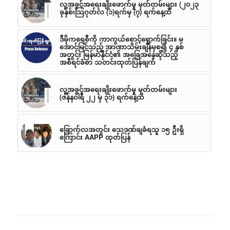
လူ့အခွင့်အရေးချိုးဖောက်မှု မှတ်တမ်းများ (၂၀၂၃
ခုနှစ်၊သြဂုတ်လ (၁)ရက်မှ (၇) ရက်နေ့ထိ
ဒီမိုကရေစီကို ကာကွယ်စောင့်ရှောက်ခြင်း။ မ
အောင်မြင်သည့် အာဏာသိမ်းချိန်မှစ၍ ၄ နှစ်
အတွင်း မြန်မာနိုင်ငံ၏ အခြေအနေဆိုသည့်
အစီရင်ခံစာ သတင်းထုတ်ပြန်ချက်
လူ့အခွင့်အရေးချိုးဖောက်မှု မှတ်တမ်းများ
(ဇန်နဝါရီ ၂၂ မှ ၃၁) ရက်နေ့ထိ
ခြောက်လအတွင်း သေဒဏ်ချခံရသူ ၁၅ ဦးရှိ
ကြောင်း AAPP ထုတ်ပြန်