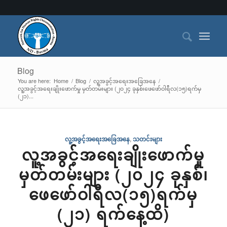
Blog
You are here:
Home
/
Blog
/
လူ့အခွင့်အရေးအခြေအနေ
/
လူ့အခွင့်အရေးချိုးဖောက်မှု မှတ်တမ်းများ (၂၀၂၄ ခုနှစ်၊ဖေဖော်ဝါရီလ(၁၅)ရက်မှ
(၂၁)...
လူ့အခွင့်အရေးအခြေအနေ
,
သတင်းများ
လူ့အခွင့်အရေးချိုးဖောက်မှု
မှတ်တမ်းများ (၂၀၂၄ ခုနှစ်၊
ဖေဖော်ဝါရီလ(၁၅)ရက်မှ
(၂၁) ရက်နေ့ထိ)