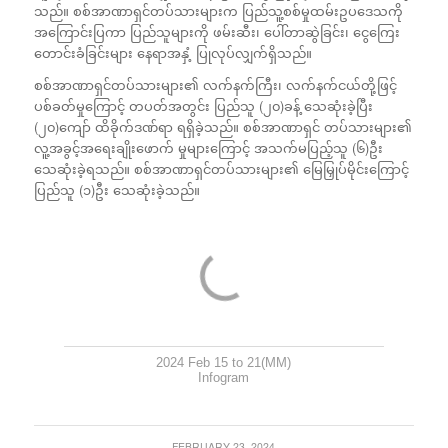
သည်။ စစ်အာဏာရှင်တပ်သားများက ပြည်သူ့စစ်မှုထမ်းဥပဒေသကို
အကြောင်းပြကာ ပြည်သူများကို ဖမ်းဆီး၊ ပေါ်တာဆွဲခြင်း၊ ငွေကြေး
တောင်းခံခြင်းများ နေရာအနှံ့ ပြုလုပ်လျှက်ရှိသည်။
စစ်အာဏာရှင်တပ်သားများ၏ လက်နက်ကြီး၊ လက်နက်ငယ်တို့ဖြင့်
ပစ်ခတ်မှုကြောင့် တပတ်အတွင်း ပြည်သူ (၂၀)ခန့် သေဆုံးခဲ့ပြီး
(၂၀)ကျော် ထိခိုက်ဒဏ်ရာ ရရှိခဲ့သည်။ စစ်အာဏာရှင် တပ်သားများ၏
လူ့အခွင့်အရေးချိုးဖောက် မှုများကြောင့် အသက်မပြည့်သူ (၆)ဦး
သေဆုံးခဲ့ရသည်။ စစ်အာဏာရှင်တပ်သားများ၏ မြေမြှုပ်မိုင်းကြောင့်
ပြည်သူ (၁)ဦး သေဆုံးခဲ့သည်။
2024 Feb 15 to 21(MM)
Infogram
FEBRUARY 23, 2024