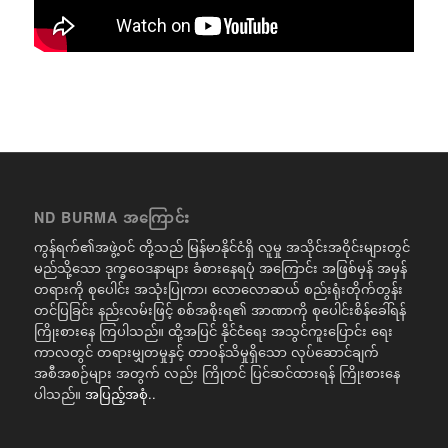
ND BURMA အကြောင်း
ကွန်ရက်၏အဖွဲ့ဝင် တို့သည် မြန်မာနိုင်ငံရှိ လူမှု အသိုင်းအဝိုင်းများတွင်
မည်သို့သော ဒုက္ခဝေဒနာများ ခံစားနေရပုံ အကြောင်း အဖြစ်မှန် အမှန်
တရားကို စုပေါင်း အသုံးပြုကာ၊ လောလောဆယ် စည်းရုံးတိုက်တွန်း
တင်ပြခြင်း နည်းလမ်းဖြင့် စစ်အစိုးရ၏ အာဏာကို စုပေါင်းစိန်ခေါ်ရန်
ကြိုးစားနေ ကြပါသည်။ ထို့အပြင် နိုင်ငံရေး အသွင်ကူးပြောင်း ရေး
ကာလတွင် တရားမျှတမှုနှင့် တာဝန်သိမှုရှိသော လုပ်ဆောင်ချက်
အစီအစဉ်များ အတွက် လည်း ကြိုတင် ပြင်ဆင်ထားရန် ကြိုးစားနေ
ပါသည်။
အပြည့်အစုံ..