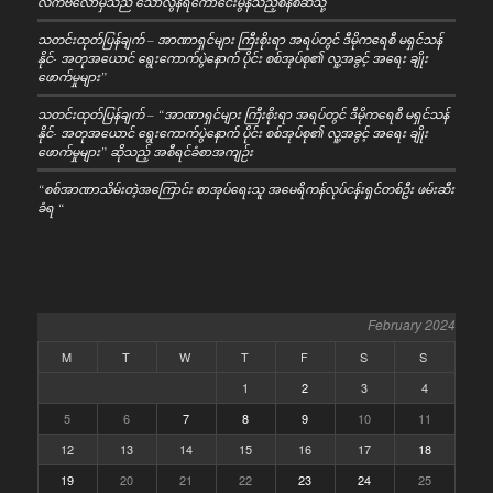
လက်ဗလောမှသည် သောလွန်ရကောင်ေးမွန်သည့်စနစ်ဆီသို့
သတင်းထုတ်ပြန်ချက် – အာဏာရှင်များ ကြီးစိုးရာ အရပ်တွင် ဒီမိုကရေစီ မရှင်သန်
နိုင်- အတုအယောင် ရွေးကောက်ပွဲနောက် ပိုင်း စစ်အုပ်စု၏ လူ့အခွင့် အရေး ချိုး
ဖောက်မှုများ”
သတင်းထုတ်ပြန်ချက် – “အာဏာရှင်များ ကြီးစိုးရာ အရပ်တွင် ဒီမိုကရေစီ မရှင်သန်
နိုင်- အတုအယောင် ရွေးကောက်ပွဲနောက် ပိုင်း စစ်အုပ်စု၏ လူ့အခွင့် အရေး ချိုး
ဖောက်မှုများ” ဆိုသည့် အစီရင်ခံစာအကျဉ်း
“စစ်အာဏာသိမ်းတဲ့အကြောင်း စာအုပ်ရေးသူ အမေရိကန်လုပ်ငန်းရှင်တစ်ဦး ဖမ်းဆီး
ခံရ “
February 2024
M
T
W
T
F
S
S
1
2
3
4
5
6
7
8
9
10
11
12
13
14
15
16
17
18
19
20
21
22
23
24
25