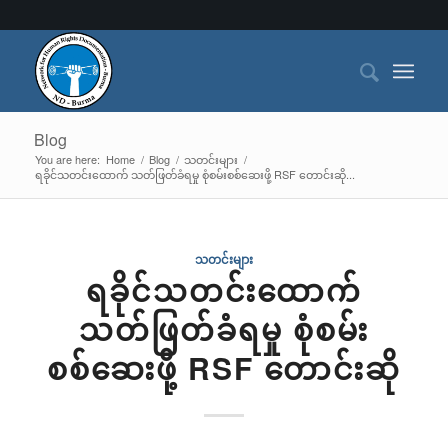
Blog
You are here:
Home
/
Blog
/
သတင်းများ
/
ရခိုင်သတင်းထောက် သတ်ဖြတ်ခံရမှု စုံစမ်းစစ်ဆေးဖို့ RSF တောင်းဆို...
သတင်းများ
ရခိုင်သတင်းထောက်
သတ်ဖြတ်ခံရမှု စုံစမ်း
စစ်ဆေးဖို့ RSF တောင်းဆို