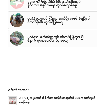
ရွေးကောက်ပွဲမတိုင်မီ အခင်းအကျင်းတွင်
နိုင်ငံသားအခွင့်အရေး ယုတ်လျော့စေမှု
ပုလဲနဲ့ ဆားလင်းကြီးမှာ ဆယ်ဦး အဖမ်းခံရပြီး ငါး
ထောင်နီးပါး ထွက်ပြေးနေရ
ပုလဲနယ်၊ ဖလံပင်ရွာတွင် စစ်တပ်ပြန်သွားပြီး
နောက် ရုပ်အလောင်း ၁၇ ခုတွေ့
ရုပ်သံသတင်း
CHROရဲ့ အမှုဆောင် ဒါရိုက်တာ ဆလိုင်းဇာအုတ်ကို BBMက ဆက်သွယ်
မေးမြန်းမှု