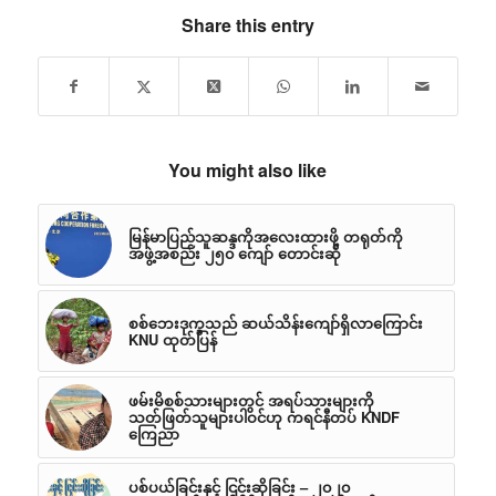
Share this entry
You might also like
မြန်မာပြည်သူဆန္ဒကိုအလေးထားဖို့ တရုတ်ကို
အဖွဲ့အစည်း ၂၅၀ ကျော် တောင်းဆို
စစ်ဘေးဒုက္ခသည် ဆယ်သိန်းကျော်ရှိလာကြောင်း
KNU ထုတ်ပြန်
ဖမ်းမိစစ်သားများတွင် အရပ်သားများကို
သတ်ဖြတ်သူများပါဝင်ဟု ကရင်နီတပ် KNDF
ကြေညာ
ပစ်ပယ်ခြင်းနှင့် ငြင်းဆိုခြင်း – ၂၀၂၀