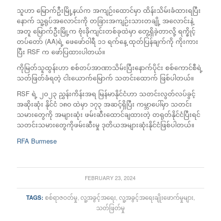
သူဟာ မြောက်ဦးမြို့နယ်က အကျဉ်းထောင်မှာ ထိန်းသိမ်းခံထားရပြီး
နောက် သူ့ရုပ်အလောင်းကို တခြားအကျဉ်းသားတချို့ အလောင်းနဲ့
အတူ မြောက်ဦးမြို့က ဗုံးခိုကျင်းတစ်ခုထဲမှာ တွေ့ရှိခဲ့တာလို့ ရက္ခိုင့်
တပ်တော် (AA)ရဲ့ ဖေဖော်ဝါရီ ၁၁ ရက်နေ့ ထုတ်ပြန်ချက်ကို ကိုးကား
ပြီး RSF က ဖော်ပြထားပါတယ်။
ကိုမြတ်သူထွန်းဟာ စစ်တပ်အာဏာသိမ်းပြီးနောက်ပိုင်း စစ်ကောင်စီရဲ့
သတ်ဖြတ်ခံရတဲ့ ငါးယောက်မြောက် သတင်းထောက် ဖြစ်ပါတယ်။
RSF ရဲ့ ၂ဝ၂၃ ညွှန်းကိန်းအရ မြန်မာနိုင်ငံဟာ သတင်းလွတ်လပ်ခွင့်
အဆိုးဆုံး နိုင်ငံ ၁၈၀ ထဲမှာ ၁၇၃ အဆင့်ရှိပြီး ကမ္ဘာပေါ်မှာ သတင်း
သမားတွေကို အများဆုံး ဖမ်းဆီးထောင်ချထားတဲ့ တရုတ်နိုင်ငံပြီးရင်
သတင်းသမားတွေကိုဖမ်းဆီးမှု ဒုတိယအများဆုံးနိုင်ငံဖြစ်ပါတယ်။
RFA Burmese
FEBRUARY 23, 2024
TAGS:
စစ်ရာဇဝတ်မှု
,
လူ့အခွင့်အရေး
,
လူ့အခွင့်အရေးချိုးဖောက်မှုများ
,
သတ်ဖြတ်မှု