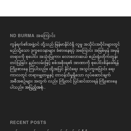
ND BURMA အကြောင်း
ကွန်ရက်၏အဖွဲ့ဝင် တို့သည် မြန်မာနိုင်ငံရှိ လူမှု အသိုင်းအဝိုင်းများတွင်
မည်သို့သော ဒုက္ခဝေဒနာများ ခံစားနေရပုံ အကြောင်း အဖြစ်မှန် အမှန်
တရားကို စုပေါင်း အသုံးပြုကာ၊ လောလောဆယ် စည်းရုံးတိုက်တွန်း
တင်ပြခြင်း နည်းလမ်းဖြင့် စစ်အစိုးရ၏ အာဏာကို စုပေါင်းစိန်ခေါ်ရန်
ကြိုးစားနေ ကြပါသည်။ ထို့အပြင် နိုင်ငံရေး အသွင်ကူးပြောင်း ရေး
ကာလတွင် တရားမျှတမှုနှင့် တာဝန်သိမှုရှိသော လုပ်ဆောင်ချက်
အစီအစဉ်များ အတွက် လည်း ကြိုတင် ပြင်ဆင်ထားရန် ကြိုးစားနေ
ပါသည်။
အပြည့်အစုံ..
RECENT POSTS