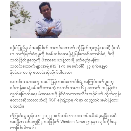
ရခိုင်ပြည်နယ်အခြေစိုက် သတင်းထောက် ကိုမြတ်သူထွန်း (ခေါ်) ဖိုးသီ
ဟ သတ်ဖြတ်ခံရမှုကို စုံစမ်းစစ်ဆေးဖို့နဲ့ မြန်မာစစ်ကောင်စီရဲ့ ဒီလို
သတ်ဖြတ်မှုတွေကို ဖိအားပေးဟန့်တားဖို့ နယ်စည်းမခြား
သတင်းထောက်များအဖွဲ့ (RSF) က ဖေဖော်ဝါရီ ၂၃ ရက်နေ့မှာ
နိုင်ငံတကာကို တောင်းဆိုလိုက်ပါတယ်။
သတင်းသမားတွေအပေါ် မြန်မာစစ်ကောင်စီရဲ့ အကြမ်းဖက်မှုတွေ
ရပ်တန့်ရေးနဲ့ ဖမ်းဆီးထားတဲ့ သတင်းသမား ၆၂ ယောက် အမြန်ဆုံး
လွတ်မြောက်ရေး ဖိအားပေးဖို့ နိုင်ငံတကာအသိုင်းအဝိုင်းကို တိုက်တွန်း
တောင်းဆိုထားတယ်လို့ RSF ကြေညာချက်မှာ ထည့်သွင်းဖော်ပြထား
ပါတယ်။
ကိုမြတ်သူထွန်းဟာ ၂ဝ၂၂ စက်တင်ဘာလက ဖမ်းဆီးခံခဲ့ရပြီး အဲဒီ
အချိန်က စစ်တွေမြို့အခြေစိုက် Western News ဌာနမှာ လုပ်ကိုင်နေ
တာဖြစ်ပါတယ်။