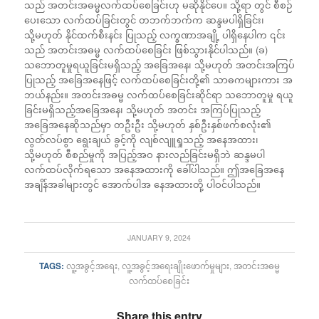
သည် အတင်းအဓမ္မလက်ထပ်စေခြင်းဟု မဆိုနိုင်ပေ။ သို့ရာ တွင် စီစဉ်
ပေးသော လက်ထပ်ခြင်းတွင် တဘက်ဘက်က ဆန္ဒမပါရှိခြင်း၊
သို့မဟုတ် နိုင်ထက်စီးနင်း ပြုသည့် လက္ခဏာအချို့ ပါရှိနေပါက ၎င်း
သည် အတင်းအဓမ္မ လက်ထပ်စေခြင်း ဖြစ်သွားနိုင်ပါသည်။ (ခ)
သဘောတူမှုရယူခြင်းမရှိသည့် အခြေအနေ၊ သို့မဟုတ် အတင်းအကြပ်
ပြုသည့် အခြေအနေဖြင့် လက်ထပ်စေခြင်းတို့၏ သာဓကများကား အ
ဘယ်နည်း။ အတင်းအဓမ္မ လက်ထပ်စေခြင်းဆိုင်ရာ သဘောတူမှု ရယူ
ခြင်းမရှိသည့်အခြေအနေ၊ သို့မဟုတ် အတင်း အကြပ်ပြုသည့်
အခြေအနေဆိုသည်မှာ တဦးဦး သို့မဟုတ် နှစ်ဦးနှစ်ဖက်စလုံး၏
လွတ်လပ်စွာ ရွေးချယ် ခွင့်ကို လျစ်လျူရှုသည့် အနေအထား၊
သို့မဟုတ် စီစည်မှုကို အပြည့်အဝ နားလည်ခြင်းမရှိဘဲ ဆန္ဒမပါ
လက်ထပ်လိုက်ရသော အနေအထားကို ခေါ်ပါသည်။ ဤအခြေအနေ
အချိန်အခါများတွင် အောက်ပါအ နေအထားတို့ ပါဝင်ပါသည်။
JANUARY 9, 2024
TAGS:
လူ့အခွင့်အရေး
,
လူ့အခွင့်အရေးချိုးဖောက်မှုများ
,
အတင်းအဓမ္မ
လက်ထပ်စေခြင်း
Share this entry