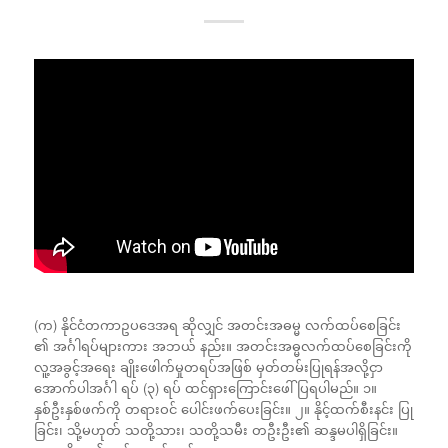
(က) နိုင်ငံတကာဥပဒေအရ ဆိုလျှင် အတင်းအဓမ္မ လက်ထပ်စေခြင်း
၏ အင်္ဂါရပ်များကား အဘယ် နည်း။ အတင်းအဓ္မလက်ထပ်စေခြင်းကို
လူ့အခွင့်အရေး ချိုးဖေါက်မှုတရပ်အဖြစ် မှတ်တမ်းပြုရန်အလို့ငှာ
အောက်ပါအင်္ဂါ ရပ် (၃) ရပ် ထင်ရှားကြောင်းဖေါ်ပြရပါမည်။ ၁။
နှစ်ဦးနှစ်ဖက်ကို တရားဝင် ပေါင်းဖက်ပေးခြင်း။ ၂။ နိုင့်ထက်စီးနင်း ပြု
ခြင်း၊ သို့မဟုတ် သတို့သား၊ သတို့သမီး တဦးဦး၏ ဆန္ဒမပါရှိခြင်း။