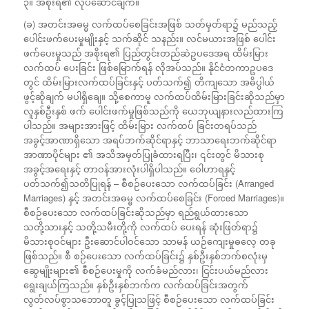
၃။ အစိုးရ၏ လုပ်ဆောင်ချက်။
(ခ) အတင်းအဓမ္မ လက်ထပ်စေခြင်းအဖြစ် သတ်မှတ်ရာ၌ မည်သည့်
ပေါင်းဖက်ပေးမှုမျိုးနှင့် သက်ဆိုင် သနည်း။ လင်မယားအဖြစ် ပေါင်း
ဖက်ပေးမှုသည် အစိုးရ၏ ပြည်တွင်းတည်ဆဲဥပဒေအရ ထိမ်းမြား
လက်ထပ် ပေးခြင်း ဖြစ်မြောက်ရန် လိုအပ်သည်။ နိုင်ငံတကာဥပဒေ
တွင် ထိမ်းမြားလက်ထပ်ခြင်းနှင့် ပတ်သက်၍ တိကျသော အဓိပ္ပါယ်
ဖွင့်ဆိုချက် မပါရှိချေ။ သို့စေကာမူ လက်ထပ်ထိမ်းမြားခြင်းဆိုသည်မှာ
လူနှစ်ဦးနှစ် ဖက် ပေါင်းဖက်မှုဖြစ်သည်ကို ယေဘုယျနားလည်ထားကြ
ပါသည်။ အများအားဖြင့် ထိမ်းမြား လက်ထပ် ခြင်းတရပ်သည်
အခွင့်အာဏာရှိသော အရပ်ဘက်ဆိုင်ရာနှင့် ဘာသာရေးဘက်ဆိုင်ရာ
အာဏာပိုင်များ ၏ အသိအမှတ်ပြုခံထားရပြီး၊ ၎င်းတွင် မိသားစု
အခွင့်အရေးနှင့် တာဝန်အားလုံးပါရှိပါသည်။ ဝေါဟာရနှင့်
ပတ်သက်၍သတိပြုရန် – စီစဉ်ပေးသော လက်ထပ်ခြင်း (Arranged
Marriages) နှင့် အတင်းအဓမ္မ လက်ထပ်စေခြင်း (Forced Marriages)။
စီစဉ်ပေးသော လက်ထပ်ခြင်းဆိုသည်မှာ ရည်ရွယ်ထားသော
သတို့သားနှင့် သတို့သမီးတို့ကို လက်ထပ် ပေးရန် ဆုံးဖြတ်ရာ၌
မိသားစုဝင်များ ဦးဆောင်ပါဝင်သော သာမန် ယဉ်ကျေးမှုဓလေ့ တခု
ဖြစ်သည်။ စီ စဉ်ပေးသော လက်ထပ်ခြင်း၌ နှစ်ဦးနှစ်ဘက်စလုံးမှ
ဆွေမျိုးများ၏ စီစဉ်ပေးမှုကို လက်ခံမည်လား၊ ငြင်းပယ်မည်လား
ရွေးချယ်ကြသည်။ နှစ်ဦးနှစ်ဘက်က လက်ထပ်ခြင်းအတွက်
လွတ်လပ်စွာသဘောတူ ခွင့်ပြုသဖြင့် စီစဉ်ပေးသော လက်ထပ်ခြင်း