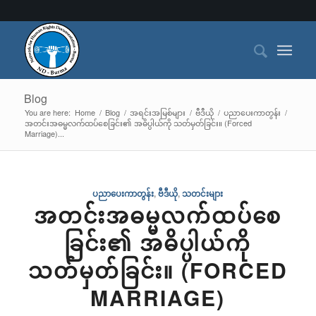
Blog
You are here:
Home
/
Blog
/
အရင်းအမြစ်များ
/
ဗီဒီယို
/
ပညာပေးကာတွန်း
/
အတင်းအဓမ္မလက်ထပ်စေခြင်း၏ အဓိပ္ပါယ်ကို သတ်မှတ်ခြင်း။ (Forced
Marriage)...
ပညာပေးကာတွန်း
,
ဗီဒီယို
,
သတင်းများ
အတင်းအဓမ္မလက်ထပ်စေ
ခြင်း၏ အဓိပ္ပါယ်ကို
သတ်မှတ်ခြင်း။ (FORCED
MARRIAGE)