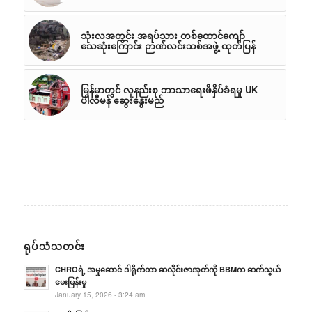
သုံးလအတွင်း အရပ်သား တစ်ထောင်ကျော်
သေဆုံးကြောင်း ဉာဏ်လင်းသစ်အဖွဲ့ ထုတ်ပြန်
မြန်မာတွင် လူနည်းစု ဘာသာရေးဖိနှိပ်ခံရမှု UK
ပါလီမန် ဆွေးနွေးမည်
ရုပ်သံသတင်း
CHROရဲ့ အမှုဆောင် ဒါရိုက်တာ ဆလိုင်းဇာအုတ်ကို BBMက ဆက်သွယ်
မေးမြန်းမှု
January 15, 2026 - 3:24 am