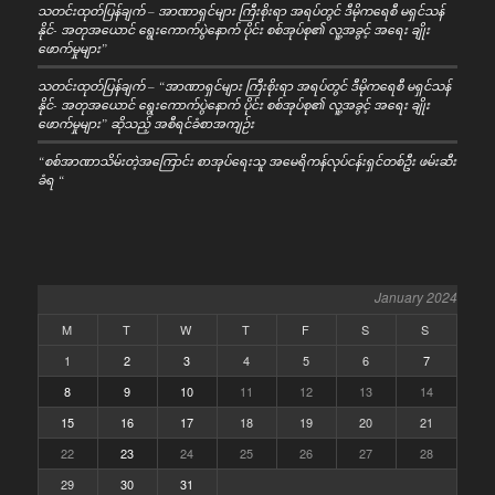
သတင်းထုတ်ပြန်ချက် – အာဏာရှင်များ ကြီးစိုးရာ အရပ်တွင် ဒီမိုကရေစီ မရှင်သန်
နိုင်- အတုအယောင် ရွေးကောက်ပွဲနောက် ပိုင်း စစ်အုပ်စု၏ လူ့အခွင့် အရေး ချိုး
ဖောက်မှုများ”
သတင်းထုတ်ပြန်ချက် – “အာဏာရှင်များ ကြီးစိုးရာ အရပ်တွင် ဒီမိုကရေစီ မရှင်သန်
နိုင်- အတုအယောင် ရွေးကောက်ပွဲနောက် ပိုင်း စစ်အုပ်စု၏ လူ့အခွင့် အရေး ချိုး
ဖောက်မှုများ” ဆိုသည့် အစီရင်ခံစာအကျဉ်း
“စစ်အာဏာသိမ်းတဲ့အကြောင်း စာအုပ်ရေးသူ အမေရိကန်လုပ်ငန်းရှင်တစ်ဦး ဖမ်းဆီး
ခံရ “
January 2024
M
T
W
T
F
S
S
1
2
3
4
5
6
7
8
9
10
11
12
13
14
15
16
17
18
19
20
21
22
23
24
25
26
27
28
29
30
31