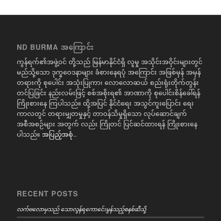
ND BURMA အကြောင်း
ကွန်ရက်၏အဖွဲ့ဝင် တို့သည် မြန်မာနိုင်ငံရှိ လူမှု အသိုင်းအဝိုင်းများတွင်
မည်သို့သော ဒုက္ခဝေဒနာများ ခံစားနေရပုံ အကြောင်း အဖြစ်မှန် အမှန်
တရားကို စုပေါင်း အသုံးပြုကာ၊ လောလောဆယ် စည်းရုံးတိုက်တွန်း
တင်ပြခြင်း နည်းလမ်းဖြင့် စစ်အစိုးရ၏ အာဏာကို စုပေါင်းစိန်ခေါ်ရန်
ကြိုးစားနေ ကြပါသည်။ ထို့အပြင် နိုင်ငံရေး အသွင်ကူးပြောင်း ရေး
ကာလတွင် တရားမျှတမှုနှင့် တာဝန်သိမှုရှိသော လုပ်ဆောင်ချက်
အစီအစဉ်များ အတွက် လည်း ကြိုတင် ပြင်ဆင်ထားရန် ကြိုးစားနေ
ပါသည်။
အပြည့်အစုံ..
RECENT POSTS
လက်ဗလောမှသည် သောလွန်ရကောင်ေးမွန်သည့်စနစ်ဆီသို့