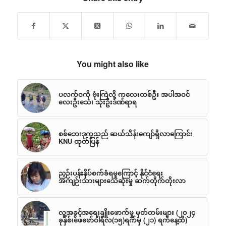
You might also like
ပလက်ဝကို ဗုံးကြဲလို့ ကလေးတစ်ဦး အပါအဝင်
လေးဦးသေ၊ သုံးဦးဒဏ်ရာရ
စစ်ဘေးဒုက္ခသည် ဆယ်သိန်းကျော်ရှိလာကြောင်း
KNU ထုတ်ပြန်
ညှဉ်းပန်းနှိပ်စက်ခံရမှုကြောင့် နိုင်ငံရေး
အကျဉ်းသားများသေဆုံးမှု ဆက်တိုက်တိုးလာ
လူ့အခွင့်အရေးချိုးဖောက်မှု မှတ်တမ်းများ (၂၀၂၄
ခုနှစ်၊ဖေဖော်ဝါရီလ(၁၅)ရက်မှ (၂၁) ရက်နေ့ထိ)