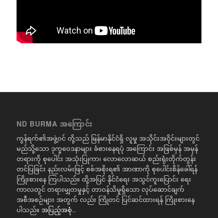
ND BURMA အကြောင်း
ကွန်ရက်၏အဖွဲ့ဝင် တို့သည် မြန်မာနိုင်ငံရှိ လူမှု အသိုင်းအဝိုင်းများတွင်
မည်သို့သော ဒုက္ခဝေဒနာများ ခံစားနေရပုံ အကြောင်း အဖြစ်မှန် အမှန်
တရားကို စုပေါင်း အသုံးပြုကာ၊ လောလောဆယ် စည်းရုံးတိုက်တွန်း
တင်ပြခြင်း နည်းလမ်းဖြင့် စစ်အစိုးရ၏ အာဏာကို စုပေါင်းစိန်ခေါ်ရန်
ကြိုးစားနေ ကြပါသည်။ ထို့အပြင် နိုင်ငံရေး အသွင်ကူးပြောင်း ရေး
ကာလတွင် တရားမျှတမှုနှင့် တာဝန်သိမှုရှိသော လုပ်ဆောင်ချက်
အစီအစဉ်များ အတွက် လည်း ကြိုတင် ပြင်ဆင်ထားရန် ကြိုးစားနေ
ပါသည်။
အပြည့်အစုံ..