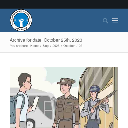
Archive for date: October 25th, 2023
You are here:
Home
/
Blog
/
2023
/
October
/
25