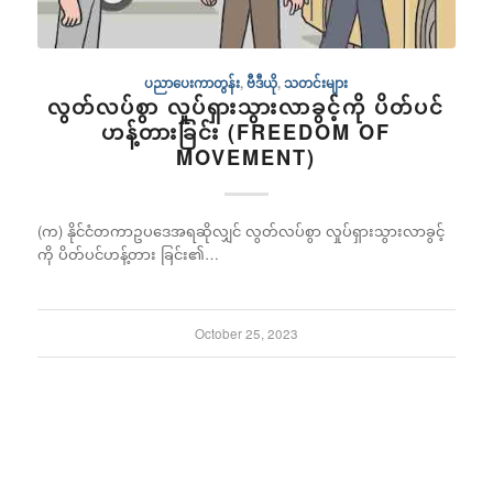
ပညာပေးကာတွန်း
,
ဗီဒီယို
,
သတင်းများ
လွတ်လပ်စွာ လှုပ်ရှားသွားလာခွင့်ကို ပိတ်ပင်
ဟန့်တားခြင်း (FREEDOM OF
MOVEMENT)
(က) နိုင်ငံတကာဥပဒေအရဆိုလျှင် လွတ်လပ်စွာ လှုပ်ရှားသွားလာခွင့်
ကို ပိတ်ပင်ဟန့်တား ခြင်း၏…
October 25, 2023