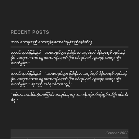
RECENT POSTS
လက်ဗလောမှသည် သောလွန်ရကောင်ေးမွန်သည့်စနစ်ဆီသို့
သတင်းထုတ်ပြန်ချက် – အာဏာရှင်များ ကြီးစိုးရာ အရပ်တွင် ဒီမိုကရေစီ မရှင်သန်
နိုင်- အတုအယောင် ရွေးကောက်ပွဲနောက် ပိုင်း စစ်အုပ်စု၏ လူ့အခွင့် အရေး ချိုး
ဖောက်မှုများ”
သတင်းထုတ်ပြန်ချက် – “အာဏာရှင်များ ကြီးစိုးရာ အရပ်တွင် ဒီမိုကရေစီ မရှင်သန်
နိုင်- အတုအယောင် ရွေးကောက်ပွဲနောက် ပိုင်း စစ်အုပ်စု၏ လူ့အခွင့် အရေး ချိုး
ဖောက်မှုများ” ဆိုသည့် အစီရင်ခံစာအကျဉ်း
“စစ်အာဏာသိမ်းတဲ့အကြောင်း စာအုပ်ရေးသူ အမေရိကန်လုပ်ငန်းရှင်တစ်ဦး ဖမ်းဆီး
ခံရ “
October 2023