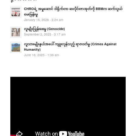
CHROရဲ့ အမှုဆောင် ဒါရိုက်တာ ဆလိုင်းဇာအုတ်ကို BBMက ဆက်သွယ်
မေးမြန်းမှု
January 15, 2026 - 3:24 am
လူမျိုးပြုန်းစေမှု (Genocide)
September 2, 2025 - 3:17 am
လူသားမျိုးနွယ်အပေါ် ကျူးလွန်သည့် ရာဇဝတ်မှု (Crimes Against
Humanity)
June 16, 2025 - 1:36 am