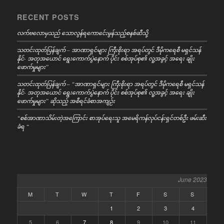
RECENT POSTS
လက်ဗလောမှသည် သောလွန်ရကောင်ေးမွန်သည့်စနစ်ဆီသို့
သတင်းထုတ်ပြန်ချက် – အာဏာရှင်များ ကြီးစိုးရာ အရပ်တွင် ဒီမိုကရေစီ မရှင်သန်
နိုင်- အတုအယောင် ရွေးကောက်ပွဲနောက် ပိုင်း စစ်အုပ်စု၏ လူ့အခွင့် အရေး ချိုး
ဖောက်မှုများ”
သတင်းထုတ်ပြန်ချက် – “အာဏာရှင်များ ကြီးစိုးရာ အရပ်တွင် ဒီမိုကရေစီ မရှင်သန်
နိုင်- အတုအယောင် ရွေးကောက်ပွဲနောက် ပိုင်း စစ်အုပ်စု၏ လူ့အခွင့် အရေး ချိုး
ဖောက်မှုများ” ဆိုသည့် အစီရင်ခံစာအကျဉ်း
“စစ်အာဏာသိမ်းတဲ့အကြောင်း စာအုပ်ရေးသူ အမေရိကန်လုပ်ငန်းရှင်တစ်ဦး ဖမ်းဆီး
ခံရ “
June 2023
M
T
W
T
F
S
S
1
2
3
4
5
6
7
8
9
10
11