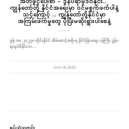
အိတ်ဖွင့်ပေးစာ – ဒွန်ပရာမုဒ်ဝီနိုင်း..
ကျွန်တော်တို့ နိုင်ငံအရေးမှာ ဝင်မစွက်ဖက်ပါနဲ့
သင့်ကြောင့် .. ကျွန်တော်တို့နိုင်ငံမှာ
အကြမ်းဖက်မှုတွေ ပိုပြီးမဆိုးရွားပါစေနဲ့
ဇွန် ၁၈၊ ၂၀၂၃။ ထိုင်းနိုင်ငံ အိမ်စောင့်အစိုးရ နိုင်ငံခြားရေး ၀န်ကြီး ဒွန်ပ
ရာမုဒ်ဝီနိုင်းက…
June 18, 2023
ရုပ်သံသတင်း