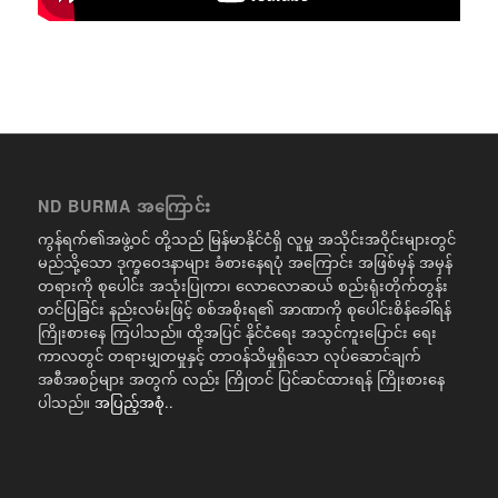
ND BURMA အကြောင်း
ကွန်ရက်၏အဖွဲ့ဝင် တို့သည် မြန်မာနိုင်ငံရှိ လူမှု အသိုင်းအဝိုင်းများတွင်
မည်သို့သော ဒုက္ခဝေဒနာများ ခံစားနေရပုံ အကြောင်း အဖြစ်မှန် အမှန်
တရားကို စုပေါင်း အသုံးပြုကာ၊ လောလောဆယ် စည်းရုံးတိုက်တွန်း
တင်ပြခြင်း နည်းလမ်းဖြင့် စစ်အစိုးရ၏ အာဏာကို စုပေါင်းစိန်ခေါ်ရန်
ကြိုးစားနေ ကြပါသည်။ ထို့အပြင် နိုင်ငံရေး အသွင်ကူးပြောင်း ရေး
ကာလတွင် တရားမျှတမှုနှင့် တာဝန်သိမှုရှိသော လုပ်ဆောင်ချက်
အစီအစဉ်များ အတွက် လည်း ကြိုတင် ပြင်ဆင်ထားရန် ကြိုးစားနေ
ပါသည်။
အပြည့်အစုံ..