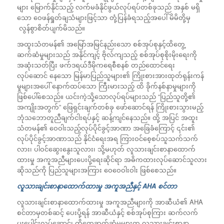
များ မြောက်နိုင်သည့် လက်မခံနိုင်ဖွယ်လုပ်ရပ်တစ်ခုသည် အနှစ် မရှိ
သော ဝေဖန်ရှုတ်ချသံများဖြင့်သာ တုံ့ပြန်ခံရသည့်အပေါ် မိမိတို့မှ
လွန်စွာစိတ်ပျက်မိသည်။
အထူးသံတမန်၏ အမြော်အမြင်နည်းသော စစ်အုပ်စုနှင့်ထိတွေ့
ဆက်ဆံမှုများသည် အနိုင်ကျင့် ဗိုလ်ကျသည့် စစ်အုပ်စုစိုးမိုးရေးကို
အဆုံးသတ်ပြီး ဖက်ဒရယ်ဒီမိုကရေစီစနစ် တည်ထောင်ရေး
လုပ်ဆောင် နေသော မြန်မာပြည်သူများ၏ ကြိုးစားအားထုတ်ရုန်းကန်
မှုများအပေါ် နောက်ထပ်သော ကြီးမားသည့် ထိ ခိုက်နစ်နာမှုများကို
ဖြစ်ပေါ်စေသည်။ ယင်းကဲ့သို့သောလုပ်ရပ်များသည် “ပြည်သူတို့၏
အကျိုးအတွက်” ဖြေရှင်းချက်တစ်ခု ဖော်ဆောင်ရန် ကြိုးစားသွားမည့်
ဘုံသဘောတူညီချက်ငါးရပ်နှင့် ဆန့်ကျင်နေသည်။ ထို့ အပြင် အထူး
သံတမန်၏ ဝေဝါးသည့်လုပ်ပိုင်ခွင့်အာဏာ အခြေခံကြောင့် ၎င်း၏
လုပ်ပိုင်ခွင့်အာဏာသည် နိုင်ငံရေးအရ ကြားဝင်စေ့စပ်သူသက်သက်
လား၊ ပါဝင်ဆွေးနွေးသူလား၊ သို့မဟုတ် လူသားချင်းစာနာထောက်
ထားမှု အကူအညီများပေးပို့ရေးဆိုင်ရာ အဓိကထားလုပ်ဆောင်သူလား
ဆိုသည်ကို ပြည်သူများအကြား ဝေဝေဝါးဝါး ဖြစ်စေသည်။
လူသားချင်းစာနာထောက်ထားမှု အကူအညီနှင့်
AHA စင်တာ
လူသားချင်းစာနာထောက်ထားမှု အကူအညီများကို အာဆီယံ၏ AHA
စင်တာမှတစ်ဆင့် ပေးပို့ရန် အာဆီယံနှင့် စစ်အုပ်စုကြား ဆက်လက်
ပူးပေါင်းလုပ်ဆောင်၊ ထိတွေ့ဆက်ဆံမှုများက လူသားချင်းစာနာ