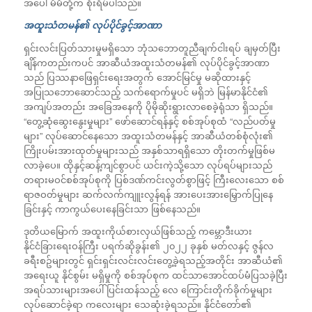
အပေါ် မိမိတို့က စိုးရိမ်ပါသည်။
အထူးသံတမန်၏ လုပ်ပိုင်ခွင့်အာဏာ
ရှင်းလင်းပြတ်သားမှုမရှိသော ဘုံသဘောတူညီချက်ငါးရပ် ချမှတ်ပြီး
ချိန်ကတည်းကပင် အာဆီယံအထူးသံတမန်၏ လုပ်ပိုင်ခွင့်အာဏာ
သည် ပြဿနာဖြေရှင်းရေးအတွက် အောင်မြင်မှု မဆိုထားနှင့်
အပြုသဘောဆောင်သည့် သက်ရောက်မှုပင် မရှိဘဲ မြန်မာနိုင်ငံ၏
အကျပ်အတည်း အခြေအနေကို ပိုမိုဆိုးရွားလာစေခဲ့ရုံသာ ရှိသည်။
“တွေ့ဆုံဆွေးနွေးမှုများ” ဖော်ဆောင်ရန်နှင့် စစ်အုပ်စုထံ “လည်ပတ်မှု
များ” လုပ်ဆောင်နေသော အထူးသံတမန်နှင့် အာဆီယံတစ်စုံလုံး၏
ကြိုးပမ်းအားထုတ်မှုများသည် အနှစ်သာရရှိသော တိုးတက်မှုဖြစ်မ
လာခဲ့ပေ။ ထိုနှင့်ဆန့်ကျင်စွာပင် ယင်းကဲ့သို့သော လုပ်ရပ်များသည်
တရားမဝင်စစ်အုပ်စုကို ပြစ်ဒဏ်ကင်းလွတ်စွာဖြင့် ကြီးလေးသော စစ်
ရာဇဝတ်မှုများ ဆက်လက်ကျူးလွန်ရန် အားပေးအားမြှောက်ပြုနေ
ခြင်းနှင့် ကာကွယ်ပေးနေခြင်းသာ ဖြစ်နေသည်။
ဒုတိယမြောက် အထူးကိုယ်စားလှယ်ဖြစ်သည့် က‌မ္ဘောဒီးယား
နိုင်ငံခြားရေးဝန်ကြီး ပရက်ဆိုခွန်း၏ ၂၀၂၂ ခုနှစ် မတ်လနှင့် ဇွန်လ
ခရီးစဥ်များတွင် ရှင်းရှင်းလင်းလင်းတွေ့ခဲ့ရသည့်အတိုင်း အာဆီယံ၏
အရေးယူ နိုင်စွမ်း မရှိမှုကို စစ်အုပ်စုက ထင်သာအောင်ထပ်မံပြသခဲ့ပြီး
အရပ်သားများအပေါ် ပြင်းထန်သည့် လေ ကြောင်းတိုက်ခိုက်မှုများ
လုပ်ဆောင်ခဲ့ရာ ကလေးများ သေဆုံးခဲ့ရသည်။ နိုင်ငံတော်၏