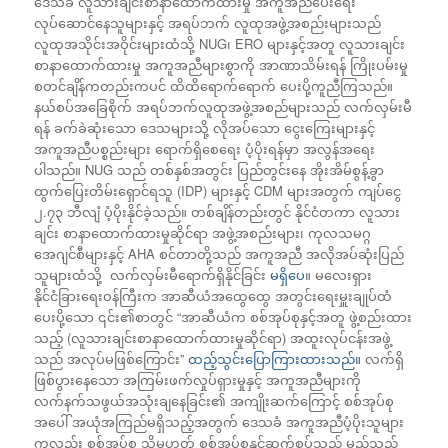
ဒေသခံ လူသားချင်းစာနာထောက်ထားမှု အကူအညီပေးရေး
လုပ်ဆောင်နေသူများနှင့် အရပ်ဘက် လူထုအဖွဲ့အစည်းများသည်
လူထုအသိုင်းအဝိုင်းများထံသို့ NUG၊ ERO များနှင့်အတူ လူသားချင်း
စာနာထောက်ထားမှု အကူအညီများစွာကို အာဏာသိမ်းရန် ကြိုးပမ်းမှု
စတင်ချိန်ကတည်းကပင် ထိထိရောက်ရောက် ပေးပို့ကူညီကြသည်။
နယ်စပ်အခြေစိုက် အရပ်ဘက်လူထုအဖွဲ့အစည်များသည် လက်လှမ်းမီ
ရန် ခက်ခဲဆုံးသော ဒေသများသို့ လိုအပ်သော ငွေးကြေးများနှင့်
အကူအညီပစ္စည်းများ ရောက်ရှိစေရေး ပံ့ပိုးရန်မှာ အလွန်အရေး
ပါသည်။ NUG သည် တစ်နှစ်အတွင်း ပြည်တွင်းနေ အိုးအိမ်စွန့်ခွာ
ထွက်ပြေးတိမ်းရှောင်ရသူ (IDP) များနှင့် CDM များအတွက် ကျပ်ငွေ
၂.၇၃ ဘီလျံ ပံ့ပိုးနိုင်ခဲ့သည်။ တစ်ချိန်တည်းတွင် နိုင်ငံတကာ လူသား
ချင်း စာနာထောက်ထားမှုဆိုင်ရာ အဖွဲ့အစည်းများ၊ ကုလသမဂ္ဂ
အေဂျင်စီများနှင့် AHA စင်တာတို့သည် အကူအညီ အလိုအပ်ဆုံးပြည်
သူများထံသို့ လက်လှမ်းမီရောက်ရှိနိုင်ခြင်း
မရှိပေ
။ မလေးရှား
နိုင်ငံခြားရေးဝန်ကြီးက အာဆီယံအထွေထွေ အတွင်းရေးမှူးချုပ်ထံ
ပေးပို့သော ၎င်း၏စာတွင် “အာဆီယံက စစ်အုပ်စုနှင့်အတူ ဖွဲ့စည်းထား
သည့် (လူသားချင်းစာနာထောက်ထားမှုဆိုင်ရာ) အထူးလုပ်ငန်းအဖွဲ့
သည် အလုပ်မဖြစ်ကြောင်း”
ထည့်သွင်းပြောကြားထားသည်။
လက်ရှိ
ဖြစ်ပွားနေသော အကြမ်းဖက်လှုပ်ရှားမှုနှင့် အကူအညီများကို
လက်နက်သဖွယ်အသုံးချနေခြင်း၏ အကျိုးဆက်ကြောင့် စစ်အုပ်စု
အပေါ် အယုံအကြည်မရှိသည့်အတွက် ဒေသခံ အကူအညီပံ့ပိုးသူများ
ကလည်း စစ်အုပ်စု သို့မဟုတ် စစ်အုပ်စုနှင့်ဆက်စပ်သည့် မည်သည့်