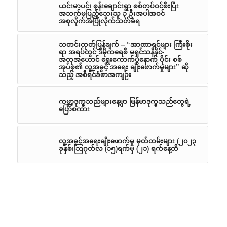
ယင်းမာပင်၊ စုန်းချောင်းရွာ စစ်တပ်ဝင်စီးပြီး
အသက်မပြည့်သေးသူ ၃ ဦးအပါအဝင်
အစုလိုက်အပြုံလိုက်သတ်ခံရ
သတင်းထုတ်ပြန်ချက် – “အာဏာရှင်များ ကြီးစိုး
ရာ အရပ်တွင် ဒီမိုကရေစီ မရှင်သန်နိုင်-
အတုအယောင် ရွေးကောက်ပွဲနောက် ပိုင်း စစ်
အုပ်စု၏ လူ့အခွင့် အရေး ချိုးဖောက်မှုများ” ဆို
သည့် အစီရင်ခံစာအကျဉ်း
ကမ္ဘာ့ဒုက္ခသည်များနေ့မှာ မြန်မာဒုက္ခသည်တွေရဲ့
ပြောစကား
လူ့အခွင့်အရေးချိုးဖောက်မှု မှတ်တမ်းများ (၂၀၂၃
ခုနှစ်၊သြဂုတ်လ (၁၅)ရက်မှ (၂၁) ရက်နေ့ထိ