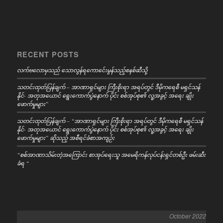
RECENT POSTS
လက်ဗလောမှသည် သောလွန်ရကောင်ေးမွန်သည့်စနစ်ဆီသို့
သတင်းထုတ်ပြန်ချက် – အာဏာရှင်များ ကြီးစိုးရာ အရပ်တွင် ဒီမိုကရေစီ မရှင်သန်
နိုင်- အတုအယောင် ရွေးကောက်ပွဲနောက် ပိုင်း စစ်အုပ်စု၏ လူ့အခွင့် အရေး ချိုး
ဖောက်မှုများ”
သတင်းထုတ်ပြန်ချက် – “အာဏာရှင်များ ကြီးစိုးရာ အရပ်တွင် ဒီမိုကရေစီ မရှင်သန်
နိုင်- အတုအယောင် ရွေးကောက်ပွဲနောက် ပိုင်း စစ်အုပ်စု၏ လူ့အခွင့် အရေး ချိုး
ဖောက်မှုများ” ဆိုသည့် အစီရင်ခံစာအကျဉ်း
“စစ်အာဏာသိမ်းတဲ့အကြောင်း စာအုပ်ရေးသူ အမေရိကန်လုပ်ငန်းရှင်တစ်ဦး ဖမ်းဆီး
ခံရ “
October 2022