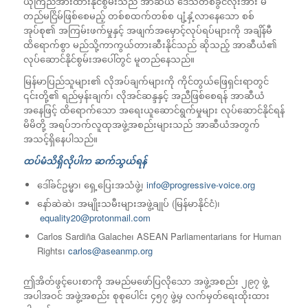
ယုံကြည်အားထားနိုင်စွမ်းသည် အာဆီယံ ဒေသတစ်ခွင်လုံးအား မ
တည်မငြိမ်ဖြစ်စေမည့် တစ်စထက်တစ်စ ပျံ့နှံ့လာနေသော စစ်
အုပ်စု၏ အကြမ်းဖက်မှုနှင့် အဖျက်အမှောင့်လုပ်ရပ်များကို အချိန်မီ
ထိရောက်စွာ မည်သို့ကာကွယ်တားဆီးနိုင်သည် ဆိုသည့် အာဆီယံ၏
လုပ်ဆောင်နိုင်စွမ်းအပေါ်တွင် မူတည်နေသည်။
မြန်မာပြည်သူများ၏ လိုအပ်ချက်များကို ကိုင်တွယ်ဖြေရှင်းရာတွင်
၎င်းတို့၏ ရည်မှန်းချက်၊ လိုအင်ဆန္ဒနှင့် အညီဖြစ်စေရန် အာဆီယံ
အနေဖြင့် ထိရောက်သော အရေးယူဆောင်ရွက်မှုများ လုပ်ဆောင်နိုင်ရန်
မိမိတို့ အရပ်ဘက်လူထုအဖွဲ့အစည်းများသည် အာဆီယံအတွက်
အသင့်ရှိနေပါသည်။
ထပ်မံသိရှိလိုပါက ဆက်သွယ်ရန်
ဒေါ်ခင်ဥမ္မာ၊ ရှေ့ပြေးအသံဖွဲ့၊
info@progressive-voice.org
နော်ဆဲဆဲ၊ အမျိုးသမီးများအဖွဲ့ချုပ် (မြန်မာနိုင်ငံ)၊
equality20@protonmail.com
Carlos Sardiña Galache၊ ASEAN Parliamentarians for Human
Rights၊
carlos@aseanmp.org
ဤအိတ်ဖွင့်ပေးစာကို အမည်မဖော်ပြလိုသော အဖွဲ့အစည်း ၂၉၇ ဖွဲ့
အပါအဝင် အဖွဲ့အစည်း စုစုပေါင်း ၄၅၇ ဖွဲ့မှ လက်မှတ်ရေးထိုးထား