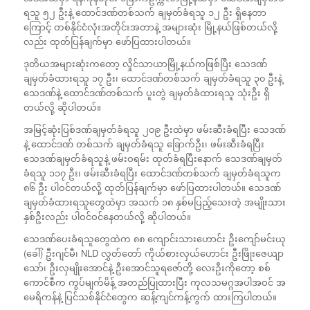
ရသူ ၅၂ ဦးနဲ့ ထောင်ဒဏ်တစ်သက် ချမှတ်ခံရသူ ၁၂ ဦး ရှိနေတာ
ကြောင့် တစ်နိုင်ငံလုံးအတိုင်းအတာနဲ့ အများဆုံး မြို့နယ်ဖြစ်တယ်လို့
လည်း ထုတ်ပြန်ချက်မှာ ဖော်ပြထားပါတယ်။
ဒုတိယအများဆုံးကတော့ လှိုင်သာယာမြို့နယ်ကဖြစ်ပြီး သေဒဏ်
ချမှတ်ခံထားရသူ ၁၇ ဦး၊ ထောင်ဒဏ်တစ်သက် ချမှတ်ခံရသူ ၃၀ ဦးနဲ့
သေဒဏ်နဲ့ ထောင်ဒဏ်တစ်သက် ပူးတွဲ ချမှတ်ခံထားရသူ သုံးဦး ရှိ
တယ်လို့ ဆိုပါတယ်။
အမြင့်ဆုံးပြစ်ဒဏ်ချမှတ်ခံရသူ ၂၀၉ ဦးထဲမှာ ဖမ်းဆီးခံရပြီး သေဒဏ်
နဲ့ ထောင်ဒဏ် တစ်သက် ချမှတ်ခံရသူ ခြောက်ဦး၊ ဖမ်းဆီးခံရပြီး
သေဒဏ်ချမှတ်ခံရသူနဲ့ ဖမ်းဝရမ်း ထုတ်ခံရပြီးနောက် သေဒဏ်ချမှတ်
ခံရသူ ၁၁၇ ဦး၊ ဖမ်းဆီးခံရပြီး ထောင်ဒဏ်တစ်သက် ချမှတ်ခံရသူက
၈၆ ဦး ပါဝင်တယ်လို့ ထုတ်ပြန်ချက်မှာ ဖော်ပြထားပါတယ်။ သေဒဏ်
ချမှတ်ခံထားရသူတွေထဲမှာ အသက် ၁၈ နှစ်မပြည့်သေးတဲ့ အမျိုးသား
နှစ်ဦးလည်း ပါဝင်ဝင်နေတယ်လို့ ဆိုပါတယ်။
သေဒဏ်ပေးခံရသူတွေထဲက ၈၈ ကျောင်းသားဟောင်း ဦးကျော်မင်းယု
(ခေါ်) ဦးဂျင်မီ၊ NLD လွှတ်တော် ကိုယ်စားလှယ်ဟောင်း ဦးဖြိုးဇေယျာ
သော်၊ ဦးလှမျိုးအောင်နဲ့ ဦးအောင်သူရဇော်တို့ လေးဦးကိုတော့ စစ်
ကောင်စီက ကွပ်မျက်မိန့် အတည်ပြုထားပြီး ကုလသမဂ္ဂအပါအဝင် အ
မေရိကန်နဲ့ ပြင်သစ်နိုင်ငံတွေက ဆန့်ကျင်ကန့်ကွက် ထားကြပါတယ်။