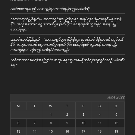
လက်ဗလောမှသည် သောလွန်ရကောင်ေးမွန်သည့်စနစ်ဆီသို့
သတင်းထုတ်ပြန်ချက် – အာဏာရှင်များ ကြီးစိုးရာ အရပ်တွင် ဒီမိုကရေစီ မရှင်သန်
နိုင်- အတုအယောင် ရွေးကောက်ပွဲနောက် ပိုင်း စစ်အုပ်စု၏ လူ့အခွင့် အရေး ချိုး
ဖောက်မှုများ”
သတင်းထုတ်ပြန်ချက် – “အာဏာရှင်များ ကြီးစိုးရာ အရပ်တွင် ဒီမိုကရေစီ မရှင်သန်
နိုင်- အတုအယောင် ရွေးကောက်ပွဲနောက် ပိုင်း စစ်အုပ်စု၏ လူ့အခွင့် အရေး ချိုး
ဖောက်မှုများ” ဆိုသည့် အစီရင်ခံစာအကျဉ်း
“စစ်အာဏာသိမ်းတဲ့အကြောင်း စာအုပ်ရေးသူ အမေရိကန်လုပ်ငန်းရှင်တစ်ဦး ဖမ်းဆီး
ခံရ “
June 2022
M
T
W
T
F
S
S
1
2
3
4
5
6
7
8
9
10
11
12
13
14
15
16
17
18
19