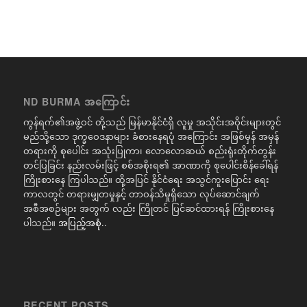
ND BURMA အကြောင်း
ကွန်ရက်၏အဖွဲ့ဝင် တို့သည် မြန်မာနိုင်ငံရှိ လူမှု အသိုင်းအဝိုင်းများတွင်
မည်သို့သော ဒုက္ခဝေဒနာများ ခံစားနေရပုံ အကြောင်း အဖြစ်မှန် အမှန်
တရားကို စုပေါင်း အသုံးပြုကာ၊ လောလောဆယ် စည်းရုံးတိုက်တွန်း
တင်ပြခြင်း နည်းလမ်းဖြင့် စစ်အစိုးရ၏ အာဏာကို စုပေါင်းစိန်ခေါ်ရန်
ကြိုးစားနေ ကြပါသည်။ ထို့အပြင် နိုင်ငံရေး အသွင်ကူးပြောင်း ရေး
ကာလတွင် တရားမျှတမှုနှင့် တာဝန်သိမှုရှိသော လုပ်ဆောင်ချက်
အစီအစဉ်များ အတွက် လည်း ကြိုတင် ပြင်ဆင်ထားရန် ကြိုးစားနေ
ပါသည်။
အပြည့်အစုံ..
RECENT POSTS