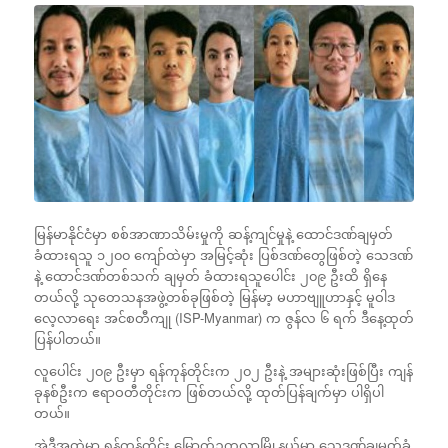
မြန်မာနိုင်ငံမှာ စစ်အာဏာသိမ်းမှုကို ဆန့်ကျင်မှုနဲ့ ထောင်ဒဏ်ချမှတ်
ခံထားရသူ ၁၂၀၀ ကျော်ထဲမှာ အမြင့်ဆုံး ပြစ်ဒဏ်တွေဖြစ်တဲ့ သေဒဏ်
နဲ့ ထောင်ဒဏ်တစ်သက် ချမှတ် ခံထားရသူပေါင်း ၂၀၉ ဦးထိ ရှိနေ
တယ်လို့ သုတေသနအဖွဲ့တစ်ခုဖြစ်တဲ့ မြန်မာ့ မဟာဗျူဟာနှင့် မူဝါဒ
လေ့လာရေး အင်စတီကျု (ISP-Myanmar) က ဇွန်လ ၆ ရက် ဒီနေ့ထုတ်
ပြန်ပါတယ်။
လူပေါင်း ၂၀၉ ဦးမှာ ရန်ကုန်တိုင်းက ၂၀၂ ဦးနဲ့ အများဆုံးဖြစ်ပြီး ကျန်
ခုနစ်ဦးက ဧရာဝတီတိုင်းက ဖြစ်တယ်လို့ ထုတ်ပြန်ချက်မှာ ပါရှိပါ
တယ်။
အဲဒီအထဲမှာ ရန်ကုန်တိုင်း မြောက်ဥက္ကလာမြို့နယ်မှာ သေဒဏ်ချမှတ်ခံ