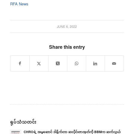
RFA News
JUNE 6, 2022
Share this entry
ရုပ်သံသတင်း
CHROရဲ့ အမှုဆောင် ဒါရိုက်တာ ဆလိုင်းဇာအုတ်ကို BBMက ဆက်သွယ်