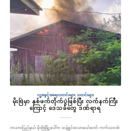
လူ့အခွင့်အရေးသတင်းများ
,
သတင်းများ
မိုးဗြဲမှာ နှစ်ဖက်တိုက်ပွဲဖြစ်ပြီး လက်နက်ကြီး
ကြောင့် ဒေသခံတွေ ဒဏ်ရာရ
ကယားပြည်နယ် မိုးဗြဲမြို့ပေါ်က သန့်ရှင်းသောမယ်တော် ကက်သလစ်