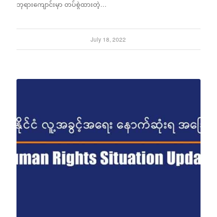
ဘုရားကျောင်းမှာ တပ်စွဲထားတဲ့…
July 18, 2022