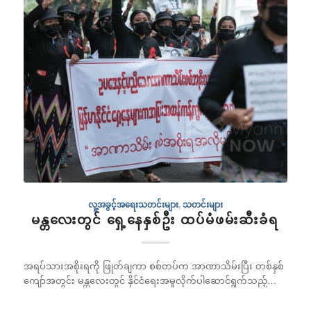
လူ့အခွင့်အရေးသတင်းများ
,
သတင်းများ
မန္တလေးတွင် ရှေ့နေနှစ်ဦး ထပ်မံဖမ်းဆီးခံရ
အရပ်သားအစိုးရကို ဖြုတ်ချကာ စစ်တပ်က အာဏာသိမ်းပြီး တစ်နှစ်
ကျော်အတွင်း မန္တလေးတွင် နိုင်ငံရေးအမှုလိုက်ပါဆောင်ရွက်သည့်…