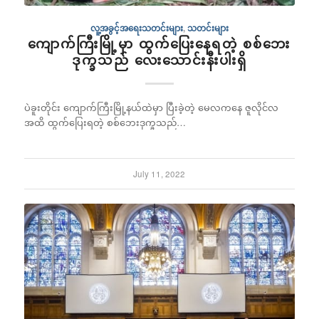
လူ့အခွင့်အရေးသတင်းများ
,
သတင်းများ
ကျောက်ကြီးမြို့မှာ ထွက်ပြေးနေရတဲ့ စစ်ဘေး
ဒုက္ခသည် လေးသောင်းနီးပါးရှိ
ပဲခူးတိုင်း ကျောက်ကြီးမြို့နယ်ထဲမှာ ပြီးခဲ့တဲ့ မေလကနေ ဇူလိုင်လ
အထိ ထွက်ပြေးရတဲ့ စစ်ဘေးဒုက္ခသည်…
July 11, 2022