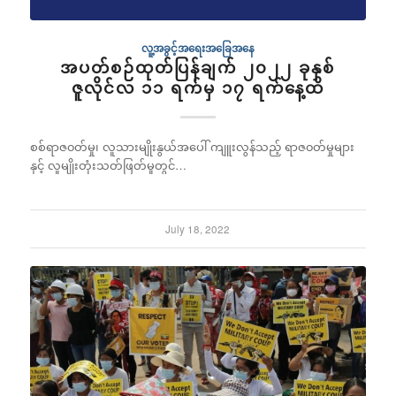
လူ့အခွင့်အရေးအခြေအနေ
အပတ်စဉ်ထုတ်ပြန်ချက် ၂၀၂၂ ခုနှစ်
ဇူလိုင်လ ၁၁ ရက်မှ ၁၇ ရက်နေ့ထိ
စစ်ရာဇ၀တ်မှု၊ လူသားမျိုးနွယ်အပေါ် ကျူးလွန်သည့် ရာဇ၀တ်မှုများ
နှင့် လူမျိုးတုံးသတ်ဖြတ်မှုတွင်…
July 18, 2022