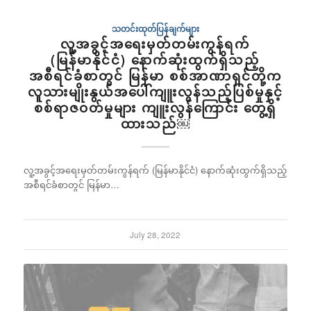
သတင်းထုတ်ပြန်ချက်များ
လူ့အခွင့်အရေးမှတ်တမ်းကွန်ရက်
(မြန်မာနိုင်ငံ) နောက်ဆုံးထွက်ရှိသည့်
အစီရင်ခံစာတွင် မြန်မာ စစ်အာဏာရှင်တို့က
လူသားမျိုးနွယ်အပေါ်ကျူးလွန်သည့်ပြစ်မှုနှင့်
စစ်ရာဇဝတ်မှုများ ကျူးလွန်ကြောင်း တွေ့ရှိ
ထားသည်￼
လူ့အခွင့်အရေးမှတ်တမ်းကွန်ရက် (မြန်မာနိုင်ငံ) နောက်ဆုံးထွက်ရှိသည့်
အစီရင်ခံစာတွင် မြန်မာ…
July 28, 2022