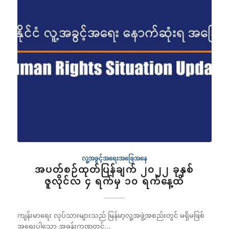
လူ့အခွင့်အရေးအခြေအနေ
အပတ်စဉ်ထုတ်ပြန်ချက် ၂၀၂၂ ခုနှစ်
ဇူလိုင်လ ၄ ရက်မှ ၁၀ ရက်နေ့ထိ
ကျန်းမာရေး လုပ်သားများသည် မြန်မာ့လူ့အဖွဲ့အစည်းတွင် မရှိမဖြစ်
အရေးပါသော အခန်းကဏ္ဍတွင်…