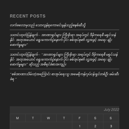
RECENT POSTS
လက်ဗလောမှသည် သောလွန်ရကောင်ေးမွန်သည့်စနစ်ဆီသို့
သတင်းထုတ်ပြန်ချက် – အာဏာရှင်များ ကြီးစိုးရာ အရပ်တွင် ဒီမိုကရေစီ မရှင်သန်
နိုင်- အတုအယောင် ရွေးကောက်ပွဲနောက် ပိုင်း စစ်အုပ်စု၏ လူ့အခွင့် အရေး ချိုး
ဖောက်မှုများ”
သတင်းထုတ်ပြန်ချက် – “အာဏာရှင်များ ကြီးစိုးရာ အရပ်တွင် ဒီမိုကရေစီ မရှင်သန်
နိုင်- အတုအယောင် ရွေးကောက်ပွဲနောက် ပိုင်း စစ်အုပ်စု၏ လူ့အခွင့် အရေး ချိုး
ဖောက်မှုများ” ဆိုသည့် အစီရင်ခံစာအကျဉ်း
“စစ်အာဏာသိမ်းတဲ့အကြောင်း စာအုပ်ရေးသူ အမေရိကန်လုပ်ငန်းရှင်တစ်ဦး ဖမ်းဆီး
ခံရ “
July 2022
M
T
W
T
F
S
S
1
2
3