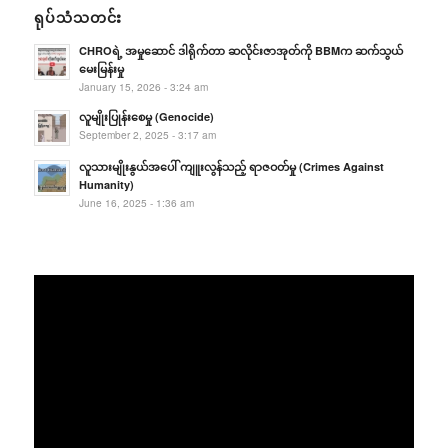
ရုပ်သံသတင်း
CHROရဲ့ အမှုဆောင် ဒါရိုက်တာ ဆလိုင်းဇာအုတ်ကို BBMက ဆက်သွယ်
မေးမြန်းမှု
January 15, 2026 - 3:24 am
လူမျိုးပြုန်းစေမှု (Genocide)
September 2, 2025 - 3:17 am
လူသားမျိုးနွယ်အပေါ် ကျူးလွန်သည့် ရာဇဝတ်မှု (Crimes Against
Humanity)
June 16, 2025 - 1:36 am