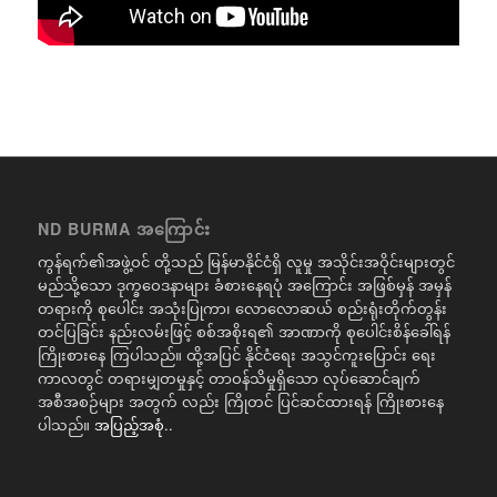
ND BURMA အကြောင်း
ကွန်ရက်၏အဖွဲ့ဝင် တို့သည် မြန်မာနိုင်ငံရှိ လူမှု အသိုင်းအဝိုင်းများတွင်
မည်သို့သော ဒုက္ခဝေဒနာများ ခံစားနေရပုံ အကြောင်း အဖြစ်မှန် အမှန်
တရားကို စုပေါင်း အသုံးပြုကာ၊ လောလောဆယ် စည်းရုံးတိုက်တွန်း
တင်ပြခြင်း နည်းလမ်းဖြင့် စစ်အစိုးရ၏ အာဏာကို စုပေါင်းစိန်ခေါ်ရန်
ကြိုးစားနေ ကြပါသည်။ ထို့အပြင် နိုင်ငံရေး အသွင်ကူးပြောင်း ရေး
ကာလတွင် တရားမျှတမှုနှင့် တာဝန်သိမှုရှိသော လုပ်ဆောင်ချက်
အစီအစဉ်များ အတွက် လည်း ကြိုတင် ပြင်ဆင်ထားရန် ကြိုးစားနေ
ပါသည်။
အပြည့်အစုံ..