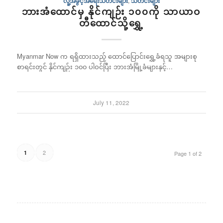
လူ့အခွင့်အရေးသတင်းများ
,
သတင်းများ
ဘားအံထောင်မှ နိုင်ကျဉ်း ၁၀၀ကို သာယာဝ
တီထောင်သို့ရွှေ့
Myanmar Now က ရရှိထားသည့် ထောင်ပြောင်းရွှေ့ခံရသူ အများစု
စာရင်းတွင် နိုင်ကျဉ်း ၁၀၀ ပါဝင်ပြီး ဘားအံမြို့ခံများနှင့်…
July 11, 2022
2
1
Page 1 of 2