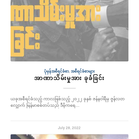
ပုံမှန်အစီရင်ခံစာ
,
အစီရင်ခံစာများ
အာဏာသိမ်းမှုအား ခုခံခြင်း
ယခုအစီရင်ခံသည့် ကာလဖြစ်သည့် ၂၀၂၂ ခုနှစ် ဇန်နဝါရီမှ ဇွန်လတ
လျှောက် မြန်မာစစ်တပ်သည် ဒီမိုကရေ…
July 28, 2022