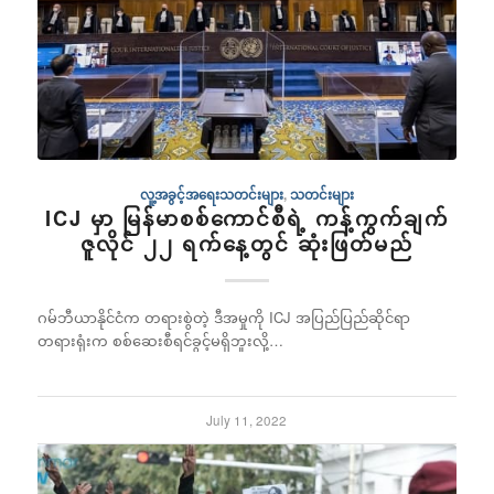
လူ့အခွင့်အရေးသတင်းများ
,
သတင်းများ
ICJ မှာ မြန်မာစစ်ကောင်စီရဲ့ ကန့်ကွက်ချက်
ဇူလိုင် ၂၂ ရက်နေ့တွင် ဆုံးဖြတ်မည်
ဂမ်ဘီယာနိုင်ငံက တရားစွဲတဲ့ ဒီအမှုကို ICJ အပြည်ပြည်ဆိုင်ရာ
တရားရုံးက စစ်ဆေးစီရင်ခွင့်မရှိဘူးလို့…
July 11, 2022