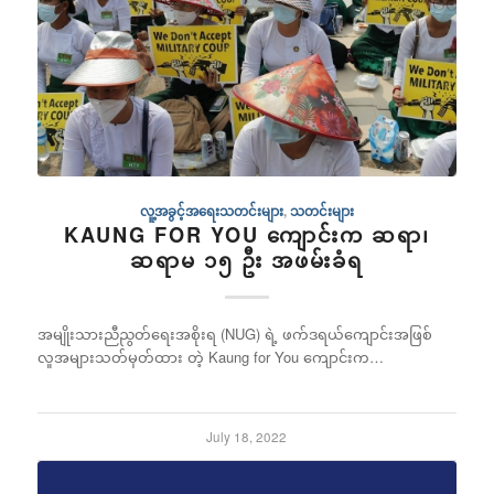
လူ့အခွင့်အရေးသတင်းများ
,
သတင်းများ
KAUNG FOR YOU ကျောင်းက ဆရာ၊
ဆရာမ ၁၅ ဦး အဖမ်းခံရ
အမျိုးသားညီညွတ်ရေးအစိုးရ (NUG) ရဲ့ ဖက်ဒရယ်ကျောင်းအဖြစ်
လူအများသတ်မှတ်ထား တဲ့ Kaung for You ကျောင်းက…
July 18, 2022