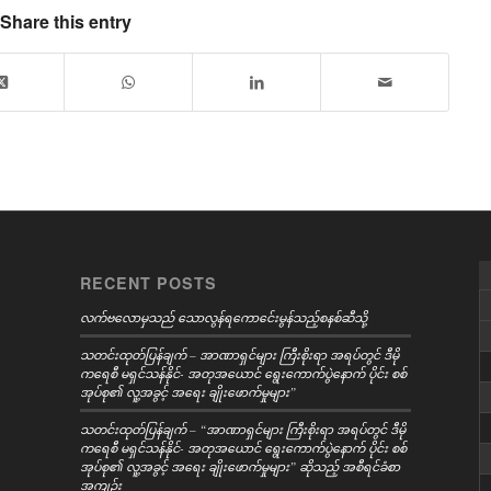
Share this entry
RECENT POSTS
လက်ဗလောမှသည် သောလွန်ရကောင်ေးမွန်သည့်စနစ်ဆီသို့
သတင်းထုတ်ပြန်ချက် – အာဏာရှင်များ ကြီးစိုးရာ အရပ်တွင် ဒီမို
ကရေစီ မရှင်သန်နိုင်- အတုအယောင် ရွေးကောက်ပွဲနောက် ပိုင်း စစ်
အုပ်စု၏ လူ့အခွင့် အရေး ချိုးဖောက်မှုများ”
သတင်းထုတ်ပြန်ချက် – “အာဏာရှင်များ ကြီးစိုးရာ အရပ်တွင် ဒီမို
ကရေစီ မရှင်သန်နိုင်- အတုအယောင် ရွေးကောက်ပွဲနောက် ပိုင်း စစ်
အုပ်စု၏ လူ့အခွင့် အရေး ချိုးဖောက်မှုများ” ဆိုသည့် အစီရင်ခံစာ
အကျဉ်း