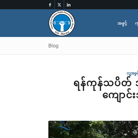
အဖွင့်
က
Blog
လူ့အခွ
ရန်ကုန်သပိတ်
ကျောင်း