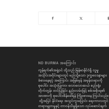
ND BURMA အကြောင်း
ကွန်ရက်၏အဖွဲ့ဝင် တို့သည် မြန်မာနိုင်ငံရှိ လူမှု
အသိုင်းအဝိုင်းများတွင် မည်သို့သော ဒုက္ခဝေဒနာများ
ခံစားနေရပုံ အကြောင်း အဖြစ်မှန် အမှန်တရားကို
စုပေါင်း အသုံးပြုကာ၊ လောလောဆယ် စည်းရုံး
တိုက်တွန်း တင်ပြခြင်း နည်းလမ်းဖြင့် စစ်အစိုးရ၏
အာဏာကို စုပေါင်းစိန်ခေါ်ရန် ကြိုးစားနေ ကြပါသည်။
ထို့အပြင် နိုင်ငံရေး အသွင်ကူးပြောင်း ရေးကာလတွင်
တရားမျှတမှုနှင့် တာဝန်သိမှုရှိသော လုပ်ဆောင်ချက်