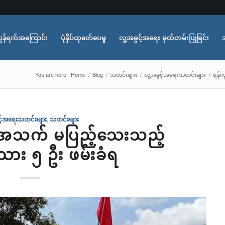
ွန်ရက်အကြောင်း
ပုံနှိပ်ထုတ်ေဝေမှု
လူ့အခွင့်အရေး မှတ်တမ်းပြုခြင်း
You are here:
Home
/
Blog
/
သတင်းများ
/
လူ့အခွင့်အရေးသတင်းများ
/
ရန်က
င့်အရေးသတင်းများ
,
သတင်းများ
 အသက် မပြည့်သေးသည့်
သား ၅ ဦး ဖမ်းခံရ