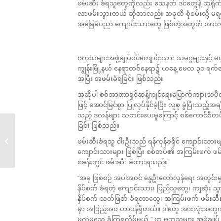
ဖမ်းဆီး ခံရသူတွေကိုလည်း သေနတ် ဒင်တွေနဲ့ ထုရိုက
လာဖမ်းသွားတယ် ဆိုတာလည်း အခုထိ စုံစမ်းလို့ မရ
အခြေခံပညာ ကျောင်းသားတွေ ဖြစ်တဲ့အတွက် အားလု
ဗကသများအဖွဲ့ချုပ်ဝင်ကျောင်းသား သမဂ္ဂများနှင့် မဟ
ကျွန်းမြို့နယ် နေရာတစ်နေရာ၌ ယနေ့ မေလ ၃၀ ရက်နေ့ မွ
အပြီး အဖမ်းခံရခြင်း ဖြစ်သည်။
အဆိုပါ စစ်အာဏာရှင်ဆန့်ကျင်ရေးပြောက်ကျားသပိတ်က
ဖြင့် အောင်မြင်စွာ ပြုလုပ်နိုင်ခဲ့ပြီး လူစု ခွဲပြီးသည
သည့် ဒလန်များ သတင်းပေးမှုကြောင့် စစ်ကောင်စီတပ်က
ခြင်း ဖြစ်သည်။
အပတ်စဉ်ထုတ်ပြန်ချက်
ဖမ်းဆီးခံရသူ ငါးဦးသည် ရန်ကုန်ခရိုင် ကျောင်းသ
၂၃ မှ ၂၉...
ကျောင်းသားများ ဖြစ်ပြီး စစ်တပ်၏ အကြမ်းဖက် ဖမ်း
စခန်းတွင် ဖမ်းဆီး ခံထားရသည်။
“အခု ဖြစ်စဉ် အပါအဝင် နွေဦးတော်လှန်ရေး အတွင်း
နှိပ်စက် ခံရတဲ့ ကျောင်းသား၊ ပြည်သူတွေ၊ ကျဆုံး သွာ
နှိပ်စက် သတ်ဖြတ် ခံရတာတွေ၊ အကြမ်းဖက် ဖမ်းဆီ
မှာ အပြည့်အဝ တာဝန်ရှိတယ်။ ဒါတွေ အားလုံးအတွက် တ
မလွဲမသွေ ခံကြရလိမ့်မယ် ” ဟု ဗကသများ အဖွဲ့ချုပ