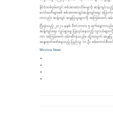
နိုင်ငံတစ်ဝှမ်းတွင် စစ်အာဏာသိမ်းမှုကို ဆန့်ကျင်သည
ကော်မတီများ၏ စစ်အာဏာရှင်ဆန့်ကျင်ရေး ပြောက်ကျား
ကလည်း ဆန့်ကျင် ဆန္ဒပြသူများကို အကြမ်းဖက် ဖမ်းဆ
ပြီးခဲ့သည့် ၂၀၂၁ ခုနှစ် ဒီဇင်ဘာလ ၅ ရက်နေ့ကလည်း ရန
ဆန့်ကျင်ရေး လှုပ်ရှားမှု ပြုလုပ်နေသည့် လူငယ်မျာ
ကာ အကြမ်းဖက် ဖမ်းဆီးခဲ့သည်။ ထို့အတွက် ဆန္ဒပြ လူငယ
ဆန္ဒထုတ်ဖော်နေသည့် ပြည်သူ ၁၁ ဦး စစ်ကောင်စီတပ်၏ 
Mizzima News