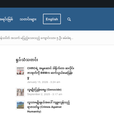
အရင်းမြစ်
သတင်းများ
English
ုန်သပိတ် အသက် မပြည့်သေးသည့် ကျောင်းသား ၅ ဦး ဖမ်းခံရ...
ရုပ်သံသတင်း
CHROရဲ့ အမှုဆောင် ဒါရိုက်တာ ဆလိုင်း
ဇာအုတ်ကို BBMက ဆက်သွယ်မေးမြန်း
မှု
January 15, 2026 - 3:24 am
လူမျိုးပြုန်းစေမှု (Genocide)
September 2, 2025 - 3:17 am
လူသားမျိုးနွယ်အပေါ် ကျူးလွန်သည့်
ရာဇဝတ်မှု (Crimes Against
Humanity)