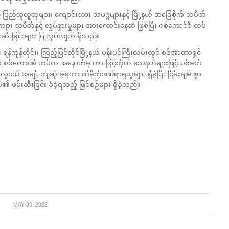
့် ပြည်သူလူထုများ၊ ကျောင်းသား သမဂ္ဂများနှင့် မြို့နယ် အခြေစိုက် သပိတ်
 သပိတ်နှင့် လှုပ်ရှားမှုများ အားကောင်းနေဆဲ ဖြစ်ပြီး စစ်ကောင်စီ တပ်
ီးခြင်းများ ပြုလုပ်လျက် ရှိသည်။
်ကုန်တိုင်း၊ ကြည့်မြင်တိုင်မြို့နယ် ပန်းပင်ကြီးလမ်းတွင် စစ်အာဏာရှင်
းကို စစ်ကောင်စီ တပ်က အနောက်မှ ကားဖြင့်တိုက် သေနတ်များဖြင့် ပစ်ခတ်
် အချို့ ကျဆုံးခဲ့ရကာ ထိခိုက်ဒဏ်ရာရသူများ ရှိခဲ့ပြီး ငြိမ်းချမ်းစွာ
ဖမ်းဆီးခြင်း ခံခဲ့ရသည့် ဖြစ်စဉ်များ ရှိခဲ့သည်။
MAY 30, 2022