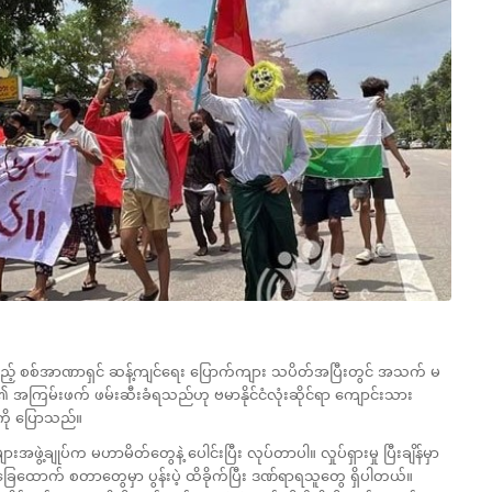
ုလုပ်သည့် စစ်အာဏာရှင် ဆန့်ကျင်ရေး ပြောက်ကျား သပိတ်အပြီးတွင် အသက် မ
 အကြမ်းဖက် ဖမ်းဆီးခံရသည်ဟု ဗမာနိုင်ငံလုံးဆိုင်ရာ ကျောင်းသား
မကို ပြောသည်။
းအဖွဲ့ချုပ်က မဟာမိတ်တွေနဲ့ ပေါင်းပြီး လုပ်တာပါ။ လှုပ်ရှားမှု ပြီးချိန်မှာ
ခြေထောက် စတာတွေမှာ ပွန်းပဲ့ ထိခိုက်ပြီး ဒဏ်ရာရသူတွေ ရှိပါတယ်။