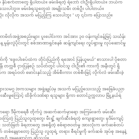
် နှိပ်စက်တာတွေ ရှိပါတယ်။ ဖမ်းခံရတဲ့ ရဲဘော် ငါးဦးရှိပါတယ်။ ဘယ်က
သေးပါဘူး။ ဖမ်းခံရသူ‌တွေထဲ အမျိုးသမီး တစ်ဦး ပါပါတယ်။
ံး လိုလိုက အသက် မပြည့်ကြ သေးပါဘူး ” ဟု ၎င်းက ပြောသည်။
ာမိတ်အဖွဲ့အစည်းများ ပူးပေါင်းကာ အင်အား ၃၀ ဝန်းကျင်ခန့်ဖြင့် သင်္ဃန်း
န်းလွဲပိုင်းတွင် စစ်အာဏာရှင်စနစ် ဆန့်ကျင်ရေး လှုပ်ရှားမှု လုပ်ဆောင်မှု
ို “ခွေးပါးစပ်ထဲက တိုင်းပြည်ကို ရအောင် ပြန်ယူမယ်” စာသားပါ ပိုစတာ
့်အချိန် တက္ကစီ ငှားပြန်စဉ် သပိတ်တွင် ပါဝင်သူ ငါးဦး၏ ကားကို အနီးတွင် ရှိ
 အရပ်ဝတ် မောင်းနှင်သည့် အိမ်စီးကား တစ်စီးဖြင့် လိုက်လံ ဖမ်းဆီးခဲ့
ားများသမဂ္ဂ (ဗကသများ အဖွဲ့ချုပ်)မှ အသက် မပြည့်သေးသည့် အခြေခံပညာ
ဆီးမှုကြောင့် ထိခိုက်ဒဏ်ရာ ရသူများ ရှိကာ တောင်ဥက္ကလာပ မြို့နယ်ရဲ
မှာရော ဒီမိုကရေစီ တိုက်ပွဲ အဆက်ဆက်မှာရော အကြမ်းဖက် ဖမ်းဆီး
းကြတဲ့ ပြည်သူလူထုတွေ၊ မီးရှို့ ဖျက်ဆီးခံရတဲ့ ကျေးရွာတွေ၊ မုဒိမ်းကျင့်
း သတ်ဖြတ် ခံရတာတွေ အစရှိတဲ့ စစ်ရာဇဝတ်မှု အားလုံးက ဖက်ဆစ်တပ်
စ်နေ့မှာတော့ ပြည်သူ လူထုရဲ့ တရား စီရင်မှုကို ဖက်ဆစ် အုပ်စု အနေနဲ့
် ဗဟို အမှုဆောင်က ဆိုသည်။