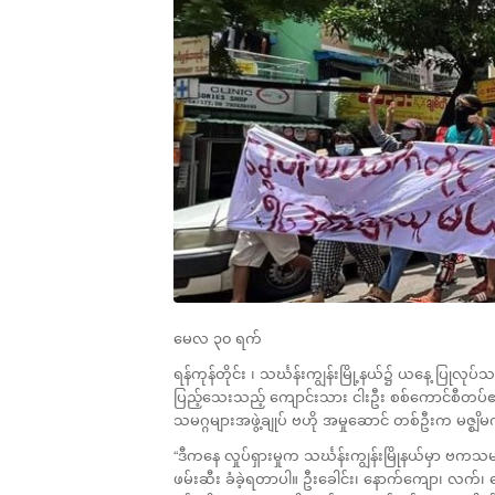
မေလ ၃၀ ရက်
ရန်ကုန်တိုင်း ၊ သင်္ဃန်းကျွန်းမြို့နယ်၌ ယနေ့ ပြ
ပြည့်သေးသည့် ကျောင်းသား ငါးဦး စစ်ကောင်စီတပ်၏
သမဂ္ဂများအဖွဲ့ချုပ် ဗဟို အမှုဆောင် တစ်ဦးက မဇ္စျိ
“ဒီကနေ လှုပ်ရှားမှုက သင်္ဃန်းကျွန်းမြိုနယ်မှာ ဗကသမျာ
ဖမ်းဆီး ခံခဲ့ရတာပါ။ ဦးခေါင်း၊ နောက်ကျော၊ လက်၊ 