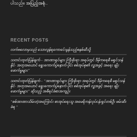
ပါသည်။
အပြည့်အစုံ..
RECENT POSTS
လက်ဗလောမှသည် သောလွန်ရကောင်ေးမွန်သည့်စနစ်ဆီသို့
သတင်းထုတ်ပြန်ချက် – အာဏာရှင်များ ကြီးစိုးရာ အရပ်တွင် ဒီမိုကရေစီ မရှင်သန်
နိုင်- အတုအယောင် ရွေးကောက်ပွဲနောက် ပိုင်း စစ်အုပ်စု၏ လူ့အခွင့် အရေး ချိုး
ဖောက်မှုများ”
သတင်းထုတ်ပြန်ချက် – “အာဏာရှင်များ ကြီးစိုးရာ အရပ်တွင် ဒီမိုကရေစီ မရှင်သန်
နိုင်- အတုအယောင် ရွေးကောက်ပွဲနောက် ပိုင်း စစ်အုပ်စု၏ လူ့အခွင့် အရေး ချိုး
ဖောက်မှုများ” ဆိုသည့် အစီရင်ခံစာအကျဉ်း
“စစ်အာဏာသိမ်းတဲ့အကြောင်း စာအုပ်ရေးသူ အမေရိကန်လုပ်ငန်းရှင်တစ်ဦး ဖမ်းဆီး
ခံရ “