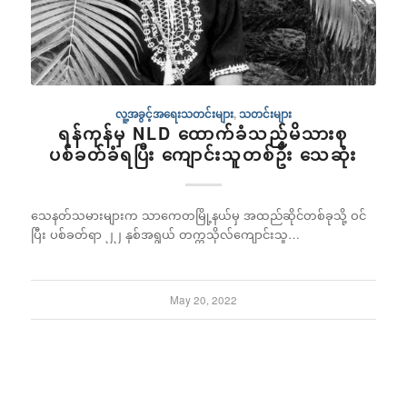
လူ့အခွင့်အရေးသတင်းများ
,
သတင်းများ
ရန်ကုန်မှ NLD ထောက်ခံသည့်မိသားစု
ပစ်ခတ်ခံရပြီး ကျောင်းသူတစ်ဦး သေဆုံး
သေနတ်သမားများက သာကေတမြို့နယ်မှ အထည်ဆိုင်တစ်ခုသို့ ဝင်
ပြီး ပစ်ခတ်ရာ ၂၂ နှစ်အရွယ် တက္ကသိုလ်ကျောင်းသူ…
May 20, 2022