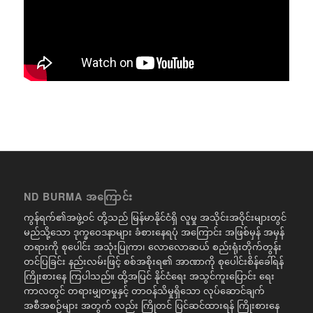
ND BURMA အကြောင်း
ကွန်ရက်၏အဖွဲ့ဝင် တို့သည် မြန်မာနိုင်ငံရှိ လူမှု အသိုင်းအဝိုင်းများတွင်
မည်သို့သော ဒုက္ခဝေဒနာများ ခံစားနေရပုံ အကြောင်း အဖြစ်မှန် အမှန်
တရားကို စုပေါင်း အသုံးပြုကာ၊ လောလောဆယ် စည်းရုံးတိုက်တွန်း
တင်ပြခြင်း နည်းလမ်းဖြင့် စစ်အစိုးရ၏ အာဏာကို စုပေါင်းစိန်ခေါ်ရန်
ကြိုးစားနေ ကြပါသည်။ ထို့အပြင် နိုင်ငံရေး အသွင်ကူးပြောင်း ရေး
ကာလတွင် တရားမျှတမှုနှင့် တာဝန်သိမှုရှိသော လုပ်ဆောင်ချက်
အစီအစဉ်များ အတွက် လည်း ကြိုတင် ပြင်ဆင်ထားရန် ကြိုးစားနေ