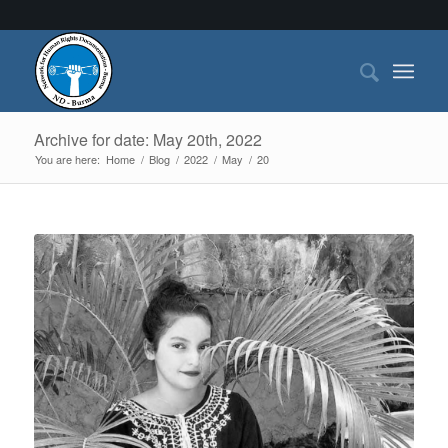
Archive for date: May 20th, 2022
You are here:
Home
/
Blog
/
2022
/
May
/
20