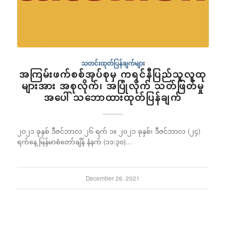
သတင်းထုတ်ပြန်ချက်များ
အကြမ်းဖက်စစ်အုပ်စုမှ ကရင်နီပြည်သူလူထု
များအား အစုလိုက်၊ အပြုံလိုက် သတ်ဖြတ်မှု
အပေါ် သဘောထားထုတ်ပြန်ချက်
၂၀၂၁ ခုနှစ် ဒီဇင်ဘာလ ၂၆ ရက် ၁။ ၂၀၂၁ ခုနှစ်၊ ဒီဇင်ဘာလ (၂၄)
ရက်နေ့ မြန်မာစံတော်ချိန် နံနက် (၁၁:၃၀)…
December 26, 2021