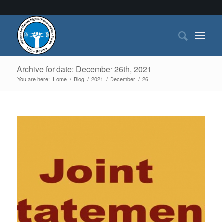
Archive for date: December 26th, 2021
You are here:
Home
/
Blog
/
2021
/
December
/
26