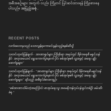
အစီအစဉ်များ အတွက် လည်း ကြိုတင် ပြင်ဆင်ထားရန် ကြိုးစားနေ
ပါသည်။
အပြည့်အစုံ..
RECENT POSTS
လက်ဗလောမှသည် သောလွန်ရကောင်ေးမွန်သည့်စနစ်ဆီသို့
သတင်းထုတ်ပြန်ချက် – အာဏာရှင်များ ကြီးစိုးရာ အရပ်တွင် ဒီမိုကရေစီ မရှင်သန်
နိုင်- အတုအယောင် ရွေးကောက်ပွဲနောက် ပိုင်း စစ်အုပ်စု၏ လူ့အခွင့် အရေး ချိုး
ဖောက်မှုများ”
သတင်းထုတ်ပြန်ချက် – “အာဏာရှင်များ ကြီးစိုးရာ အရပ်တွင် ဒီမိုကရေစီ မရှင်သန်
နိုင်- အတုအယောင် ရွေးကောက်ပွဲနောက် ပိုင်း စစ်အုပ်စု၏ လူ့အခွင့် အရေး ချိုး
ဖောက်မှုများ” ဆိုသည့် အစီရင်ခံစာအကျဉ်း
“စစ်အာဏာသိမ်းတဲ့အကြောင်း စာအုပ်ရေးသူ အမေရိကန်လုပ်ငန်းရှင်တစ်ဦး ဖမ်းဆီး
ခံရ “