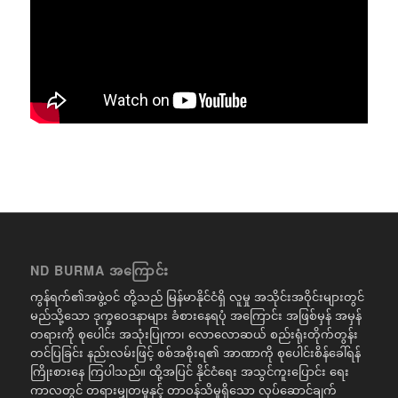
ND BURMA အကြောင်း
ကွန်ရက်၏အဖွဲ့ဝင် တို့သည် မြန်မာနိုင်ငံရှိ လူမှု အသိုင်းအဝိုင်းများတွင်
မည်သို့သော ဒုက္ခဝေဒနာများ ခံစားနေရပုံ အကြောင်း အဖြစ်မှန် အမှန်
တရားကို စုပေါင်း အသုံးပြုကာ၊ လောလောဆယ် စည်းရုံးတိုက်တွန်း
တင်ပြခြင်း နည်းလမ်းဖြင့် စစ်အစိုးရ၏ အာဏာကို စုပေါင်းစိန်ခေါ်ရန်
ကြိုးစားနေ ကြပါသည်။ ထို့အပြင် နိုင်ငံရေး အသွင်ကူးပြောင်း ရေး
ကာလတွင် တရားမျှတမှုနှင့် တာဝန်သိမှုရှိသော လုပ်ဆောင်ချက်