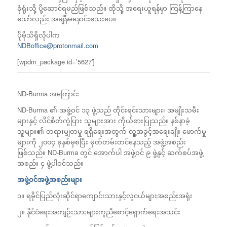
ခုံရုံးသို့ ပို့ဆောင်ရမည်ဖြစ်သည်။ ထိုသို့ အရေးယူရန်မှာ ကြန့်ကြာနေ
သော်လည်း အချိန်မနှောင်းသေးပေ။
ပိုမိုသိရှိလိုပါက
NDBoffice@protonmail.com
[wpdm_package id=’5627′]
ND-Burma အကြောင်း
ND-Burma ၏ အဖွဲ့ဝင် ၁၃ ဖွဲ့သည် တိုင်းရင်းသားများ၊ အမျိုးသမီး
များနှင့် လိင်စိတ်ကွဲပြား သူများအား ကိုယ်စားပြုသည်။ နစ်နာခဲ့
သူများ၏ တရားမျှတမှု ရရှိရေးအတွက် လူ့အခွင့်အရေးချိုး ဖောက်မှု
များကို ၂၀၀၄ ခုနှစ်မှစပြီး မှတ်တမ်းတင်နေသည့် အဖွဲ့အစည်း
ဖြစ်သည်။ ND-Burma တွင် အောက်ပါ အဖွဲ့ဝင် ၉ ဖွဲ့နှင့် ဆက်စပ်အဖွဲ့
အစည်း ၄ ဖွဲ့ပါဝင်သည်။
အဖွဲ့ဝင်အဖွဲ့အစည်းများ
၁။ ရခိုင်ပြည်လုံးဆိုင်ရာကျောင်းသားနှင့်လူငယ်များအစည်းအရုံး
၂။ နိုင်ငံရေးအကျဉ်းသားများကူညီစောင့်ရှောက်ရေးအသင်း