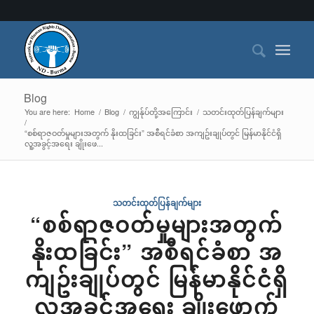
Blog
You are here:
Home
/
Blog
/
ကျွန်ုပ်တို့အကြောင်း
/
သတင်းထုတ်ပြန်ချက်များ
/
“စစ်ရာဇဝတ်မှုများအတွက် နိုးထခြင်း” အစီရင်ခံစာ အကျဥ်းချုပ်တွင် မြန်မာနိုင်ငံရှိ
လူ့အခွင့်အရေး ချိုးဖေ...
သတင်းထုတ်ပြန်ချက်များ
“စစ်ရာဇဝတ်မှုများအတွက်
နိုးထခြင်း” အစီရင်ခံစာ အ
ကျဥ်းချုပ်တွင် မြန်မာနိုင်ငံရှိ
လူ့အခွင့်အရေး ချိုးဖောက်