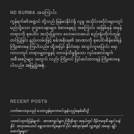
ND BURMA အကြောင်း
ကွန်ရက်၏အဖွဲ့ဝင် တို့သည် မြန်မာနိုင်ငံရှိ လူမှု အသိုင်းအဝိုင်းများတွင်
မည်သို့သော ဒုက္ခဝေဒနာများ ခံစားနေရပုံ အကြောင်း အဖြစ်မှန် အမှန်
တရားကို စုပေါင်း အသုံးပြုကာ၊ လောလောဆယ် စည်းရုံးတိုက်တွန်း
တင်ပြခြင်း နည်းလမ်းဖြင့် စစ်အစိုးရ၏ အာဏာကို စုပေါင်းစိန်ခေါ်ရန်
ကြိုးစားနေ ကြပါသည်။ ထို့အပြင် နိုင်ငံရေး အသွင်ကူးပြောင်း ရေး
ကာလတွင် တရားမျှတမှုနှင့် တာဝန်သိမှုရှိသော လုပ်ဆောင်ချက်
အစီအစဉ်များ အတွက် လည်း ကြိုတင် ပြင်ဆင်ထားရန် ကြိုးစားနေ
ပါသည်။
အပြည့်အစုံ..
RECENT POSTS
လက်ဗလောမှသည် သောလွန်ရကောင်ေးမွန်သည့်စနစ်ဆီသို့
သတင်းထုတ်ပြန်ချက် – အာဏာရှင်များ ကြီးစိုးရာ အရပ်တွင် ဒီမိုကရေစီ မရှင်သန်
နိုင်- အတုအယောင် ရွေးကောက်ပွဲနောက် ပိုင်း စစ်အုပ်စု၏ လူ့အခွင့် အရေး ချိုး
ဖောက်မှုများ”