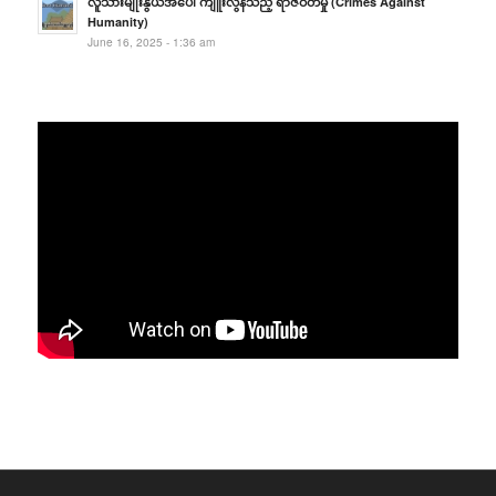
လူသားမျိုးနွယ်အပေါ် ကျူးလွန်သည့် ရာဇဝတ်မှု (Crimes Against
Humanity)
June 16, 2025 - 1:36 am