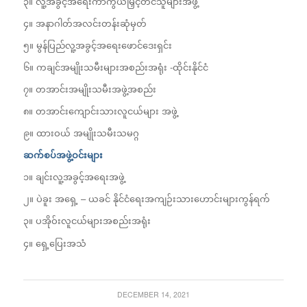
၃။ လူ့အခွင့်အရေးကာကွယ်မြှင့်တင်သူများအဖွဲ့
၄။ အနာဂါတ်အလင်းတန်းဆုံမှတ်
၅။ မွန်ပြည်လူ့အခွင့်အရေးဖောင်ဒေးရှင်း
၆။ ကချင်အမျိုးသမီးများအစည်းအရုံး -ထိုင်းနိုင်ငံ
၇။ တအာင်းအမျိုးသမီးအဖွဲ့အစည်း
၈။ တအာင်းကျောင်းသားလူငယ်များ အဖွဲ့
၉။ ထားဝယ် အမျိုးသမီးသမဂ္ဂ
ဆက်စပ်အဖွဲ့ဝင်းများ
၁။ ချင်းလူ့အခွင့်အရေးအဖွဲ့
၂။ ပဲခူး အရှေ့ – ယခင် နိုင်ငံရေးအကျဉ်းသားဟောင်းများကွန်ရက်
၃။ ပအိုဝ်းလူငယ်များအစည်းအရုံး
၄။ ရှေ့ပြေးအသံ
DECEMBER 14, 2021