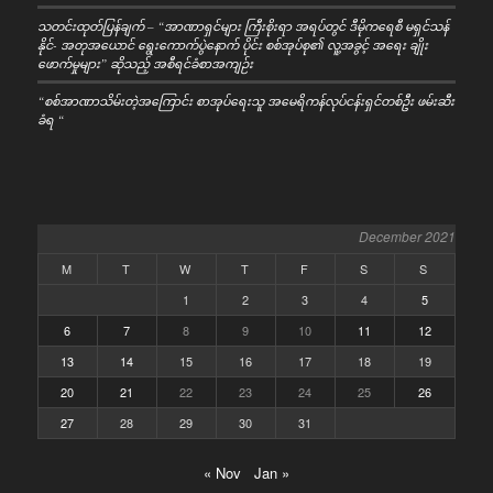
သတင်းထုတ်ပြန်ချက် – “အာဏာရှင်များ ကြီးစိုးရာ အရပ်တွင် ဒီမိုကရေစီ မရှင်သန်
နိုင်- အတုအယောင် ရွေးကောက်ပွဲနောက် ပိုင်း စစ်အုပ်စု၏ လူ့အခွင့် အရေး ချိုး
ဖောက်မှုများ” ဆိုသည့် အစီရင်ခံစာအကျဉ်း
“စစ်အာဏာသိမ်းတဲ့အကြောင်း စာအုပ်ရေးသူ အမေရိကန်လုပ်ငန်းရှင်တစ်ဦး ဖမ်းဆီး
ခံရ “
December 2021
M
T
W
T
F
S
S
1
2
3
4
5
6
7
8
9
10
11
12
13
14
15
16
17
18
19
20
21
22
23
24
25
26
27
28
29
30
31
« Nov
Jan »