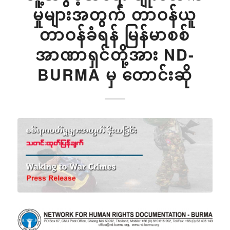
မှုများအတွက် တာဝန်ယူ
တာဝန်ခံရန် မြန်မာစစ်
အာဏာရှင်တို့အား ND-
BURMA မှ တောင်းဆို