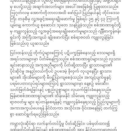
သုတေသနပြုခြင်း၊ လူတွေ့ မေးမြန်းမှတ်တမ်းတင်ခြင်းနှင့် အဖွဲ့ဝင်များ
မှ ပေးပို့သည့် အချက်အလက်များ အပေါ် အခြေခံ၍ ပြုစုထားသည်။
သြဂုတ်လမှ အောက်တိုဘာလအထိ ဖော်ပြပါ ပြည်နယ်နှင့် တိုင်းဒေသ
ကြီး တခုစီမှ လူ့အခွင့်အရေးချိုးဖောက်မှု ဖြစ်ရပ် ၃၅ နှင့် ၄၃ ကြားကို
ပျမ်းမျှ ကောက်ယူ စုဆောင်း သုတေ သနပြုခဲ့သည်။ စစ်အာဏာရှင်တို့
မှ ကျူးလွန်သည့် လူ့အခွင့်အရေးချိုးဖောက်မှုများသည် ဂျီနီဗာကွန်ဗန်း
ရှင်းကို အကြီးအကျယ် ချိုးဖောက်ပြီး စစ်ရာဇဝတ် ကျူးလွန်ခြင်း
ဖြစ်သည်ဟု ယူဆသည်။
ပြင်းထန်သည့် တိုက်ပွဲများကြောင့် ပဋိပက္ခဖြစ်နေသည့် ဒေသများရှိ
အရပ်သားများမှာ ပိတ်မိနေကြသည်။ စစ်အာဏာရှင်များသည် လူသား
ချင်းစာနာသည့် အကူအညီများကို ပိတ်ဆို့ထားပြီး ရွာသားများ၏
ပိုင်ဆိုင်မှု အနည်းငယ်ကိုပင် ဥပဒေမဲ့ ခိုးဝှက် လုယူနေပြီး ရွာသား
များ၏ အိုးအိမ်များကို မီးရှို့ပြာကျစေခဲ့သည်။ အကျင့်ပျက်မှုနှင့်
ပရမ်းပတာလုပ်ရပ်များကြောင့် ရွာသားများမှာ နေ့စဥ် ဖမ်းဆီး၊
သတ်ဖြတ်ခံရခြင်းနှင့် ပစ္စည်းဥစ္စာများ လုယက်ခြင်းခံနေရသည်။
မြန်မာစစ်အာဏာရှင်များ၏ ထိန်းမနိုင် သိမ်းမရ ကျူးလွန်သည့်
ရာဇဝတ်မှု များ ရပ်တန့်စေရန်နှင့် ကျူးလွန်ခံနေရသည့် ပြည်သူများကို
အကာအကွယ်ပေးရန် နိုင်ငံတကာ အသိုင်းအ ဝိုင်းအနေဖြင့် တက်ကြွ
စွာ ဆောင်ရွက်ရမည်ဖြစ်သည်။
ကမ္ဘာလုံးဆိုင်ရာ လက်နက်တင်ပို့မှု ပိတ်ဆို့ခြင်း၊ ပစ်မှတ်ထား၍
ဒဏ်ခတ်ပိတ်ဆို့ခြင်းနှင့် စစ်အာဏာရှင်တို့ အား နိုင်ငံတကာရာဇဝတ်