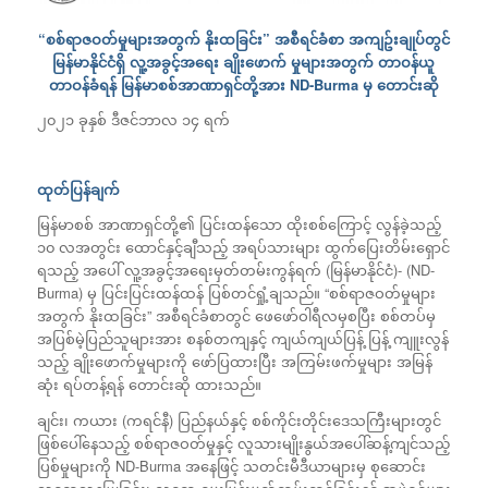
“စစ်ရာဇဝတ်မှုများအတွက် နိုးထခြင်း” အစီရင်ခံစာ အကျဥ်းချုပ်တွင်
မြန်မာနိုင်ငံရှိ လူ့အခွင့်အရေး ချိုးဖောက် မှုများအတွက် တာဝန်ယူ
တာဝန်ခံရန်
မြန်မာစစ်အာဏာရှင်တို့အား
ND-Burma မှ တောင်းဆို
၂၀၂၁ ခုနှစ် ဒီဇင်ဘာလ ၁၄ ရက်
ထုတ်ပြန်ချက်
မြန်မာစစ် အာဏာရှင်တို့၏ ပြင်းထန်သော ထိုးစစ်ကြောင့် လွန်ခဲ့သည့်
၁၀ လအတွင်း ထောင်နှင့်ချီသည့် အရပ်သားများ ထွက်ပြေးတိမ်းရှောင်
ရသည့် အပေါ် လူ့အခွင့်အရေးမှတ်တမ်းကွန်ရက် (မြန်မာနိုင်ငံ)- (ND-
Burma) မှ ပြင်းပြင်းထန်ထန် ပြစ်တင်ရှုံ့ချသည်။ “စစ်ရာဇဝတ်မှုများ
အတွက် နိုးထခြင်း” အစီရင်ခံစာတွင် ဖေဖော်ဝါရီလမှစပြီး စစ်တပ်မှ
အပြစ်မဲ့ပြည်သူများအား စနစ်တကျနှင့် ကျယ်ကျယ်ပြန့် ပြန့် ကျူးလွန်
သည့် ချိုးဖောက်မှုများကို ဖော်ပြထားပြီး အကြမ်းဖက်မှုများ အမြန်
ဆုံး ရပ်တန့်ရန် တောင်းဆို ထားသည်။
ချင်း၊ ကယား (ကရင်နီ) ပြည်နယ်နှင့် စစ်ကိုင်းတိုင်းဒေသကြီးများတွင်
ဖြစ်ပေါ်နေသည့် စစ်ရာဇဝတ်မှုနှင့် လူသားမျိုးနွယ်အပေါ်ဆန့်ကျင်သည့်
ပြစ်မှုများကို ND-Burma အနေဖြင့် သတင်းမီဒီယာများမှ စုဆောင်း