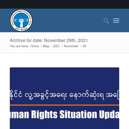
Archive for date: November 29th, 2021
You are here:
Home
/
Blog
/
2021
/
November
/
29