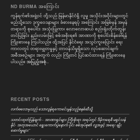
ND BURMA အကြောင်း
ကွန်ရက်၏အဖွဲ့ဝင် တို့သည် မြန်မာနိုင်ငံရှိ လူမှု အသိုင်းအဝိုင်းများတွင်
မည်သို့သော ဒုက္ခဝေဒနာများ ခံစားနေရပုံ အကြောင်း အဖြစ်မှန် အမှန်
တရားကို စုပေါင်း အသုံးပြုကာ၊ လောလောဆယ် စည်းရုံးတိုက်တွန်း
တင်ပြခြင်း နည်းလမ်းဖြင့် စစ်အစိုးရ၏ အာဏာကို စုပေါင်းစိန်ခေါ်ရန်
ကြိုးစားနေ ကြပါသည်။ ထို့အပြင် နိုင်ငံရေး အသွင်ကူးပြောင်း ရေး
ကာလတွင် တရားမျှတမှုနှင့် တာဝန်သိမှုရှိသော လုပ်ဆောင်ချက်
အစီအစဉ်များ အတွက် လည်း ကြိုတင် ပြင်ဆင်ထားရန် ကြိုးစားနေ
ပါသည်။
အပြည့်အစုံ..
RECENT POSTS
လက်ဗလောမှသည် သောလွန်ရကောင်ေးမွန်သည့်စနစ်ဆီသို့
သတင်းထုတ်ပြန်ချက် – အာဏာရှင်များ ကြီးစိုးရာ အရပ်တွင် ဒီမိုကရေစီ မရှင်သန်
နိုင်- အတုအယောင် ရွေးကောက်ပွဲနောက် ပိုင်း စစ်အုပ်စု၏ လူ့အခွင့် အရေး ချိုး
ဖောက်မှုများ”