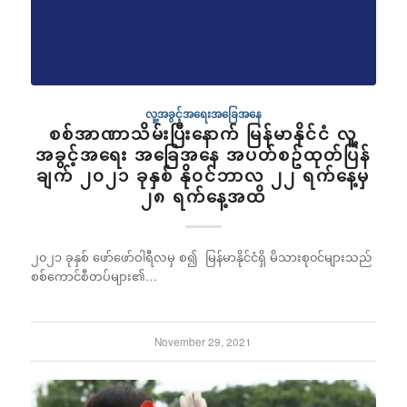
လူ့အခွင့်အရေးအခြေအနေ
စစ်အာဏာသိမ်းပြီးနောက် မြန်မာနိုင်ငံ လူ့
အခွင့်အရေး အခြေအနေ အပတ်စဥ်ထုတ်ပြန်
ချက် ၂၀၂၁ ခုနှစ် နို၀င်ဘာလ ၂၂ ရက်နေ့မှ
၂၈ ရက်နေ့အထိ
၂၀၂၁ ခုနှစ် ဖော်ဖော်ဝါရီလမှ စ၍ မြန်မာနိုင်ငံရှိ မိသားစု၀င်များသည်
စစ်ကောင်စီတပ်များ၏…
November 29, 2021