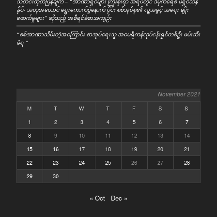
သတင်းထုတ်ပြန်ချက် – “အာဏာရှင်များ ကြီးစိုးရာ အရပ်တွင် ဒီမိုကရေစီ မရှင်သန်
နိုင်- အတုအယောင် ရွေးကောက်ပွဲနောက် ပိုင်း စစ်အုပ်စု၏ လူ့အခွင့် အရေး ချိုး
ဖောက်မှုများ” ဆိုသည့် အစီရင်ခံစာအကျဉ်း
“စစ်အာဏာသိမ်းတဲ့အကြောင်း စာအုပ်ရေးသူ အမေရိကန်လုပ်ငန်းရှင်တစ်ဦး ဖမ်းဆီး
ခံရ “
November 2021
M
T
W
T
F
S
S
1
2
3
4
5
6
7
8
9
10
11
12
13
14
15
16
17
18
19
20
21
22
23
24
25
26
27
28
29
30
« Oct
Dec »