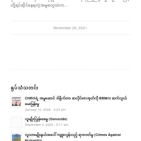
တို့ရင်ဆိုင်နေရတဲ့အမှုတွေထဲက…
November 29, 2021
ရုပ်သံသတင်း
CHROရဲ့ အမှုဆောင် ဒါရိုက်တာ ဆလိုင်းဇာအုတ်ကို BBMက ဆက်သွယ်
မေးမြန်းမှု
January 15, 2026 - 3:24 am
လူမျိုးပြုန်းစေမှု (Genocide)
September 2, 2025 - 3:17 am
လူသားမျိုးနွယ်အပေါ် ကျူးလွန်သည့် ရာဇဝတ်မှု (Crimes Against
Humanity)