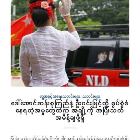
လူ့အခွင့်အရေးသတင်းများ
,
သတင်းများ
ဒေါ်အောင်ဆန်းစုကြည်နဲ့ ဦးဝင်းမြင့်တို့ စွပ်စွဲခံ
နေရတဲ့အမှုတွေထဲက အချို့ကို အပြီးသတ်
အမိန့်ချဖို့ရှိ
နိုင်ငံတော်အတိုင်ပင်ခံပုဂ္ဂိုလ်ဒေါ်အောင်ဆန်းစုကြည်နဲ့သမ္မတဦးဝင်းမြင့်