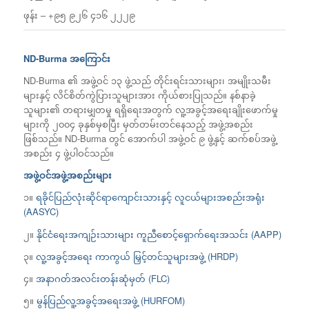
ဖုန်း – +၉၅ ၉၂၆ ၄၁၆ ၂၂၂၉
ND-Burma အကြောင်း
ND-Burma ၏ အဖွဲ့ဝင် ၁၃ ဖွဲ့သည် တိုင်းရင်းသားများ၊ အမျိုးသမီး
များနှင့် လိင်စိတ်ကွဲပြားသူများအား ကိုယ်စားပြုသည်။ နစ်နာခဲ့
သူများ၏ တရားမျှတမှု ရရှိရေးအတွက် လူ့အခွင့်အရေးချိုးဖောက်မှု
များကို ၂၀၀၄ ခုနှစ်မှစပြီး မှတ်တမ်းတင်နေသည့် အဖွဲ့အစည်း
ဖြစ်သည်။ ND-Burma တွင် အောက်ပါ အဖွဲ့ဝင် ၉ ဖွဲ့နှင့် ဆက်စပ်အဖွဲ့
အစည်း ၄ ဖွဲ့ပါဝင်သည်။
အဖွဲ့ဝင်အဖွဲ့အစည်းများ
၁။
ရခိုင်ပြည်လုံးဆိုင်ရာကျောင်းသားနှင့် လူငယ်များအစည်းအရုံး
(AASYC)
၂။
နိုင်ငံရေးအကျဉ်းသားများ ကူညီစောင့်ရှောက်ရေးအသင်း (AAPP)
၃။
လူ့အခွင့်အရေး ကာကွယ် မြှင့်တင်သူများအဖွဲ့ (HRDP)
၄။
အနာဂတ်အလင်းတန်းဆုံမှတ် (FLC)
၅။
မွန်ပြည်လူ့အခွင့်အရေးအဖွဲ့ (HURFOM)