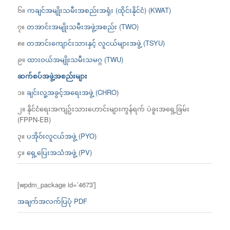
၆။
ကချင်အမျိုးသမီးအစည်းအရုံး (ထိုင်းနိုင်ငံ) (KWAT)
၇။
တအာင်းအမျိုးသမီးအဖွဲ့အစည်း (TWO)
၈။
တအာင်းကျောင်းသားနှင့် လူငယ်များအဖွဲ့ (TSYU)
၉။
ထားဝယ်အမျိုးသမီးသမဂ္ဂ (TWU)
ဆက်စပ်အဖွဲ့အစည်းများ
၁။
ချင်းလူ့အခွင့်အရေးအဖွဲ့ (CHRO)
၂။ နိုင်ငံရေးအကျဥ်းသားဟောင်းများကွန်ရက် ပဲခူးအရှေ့ခြမ်း
(FPPN-EB)
၃။
ပအို၀်းလူငယ်အဖွဲ့ (PYO)
၄။
ရှေ့ပြေးအသံအဖွဲ့ (PV)
[wpdm_package id=’4673′]
အချက်အလက်ပြပုံ PDF