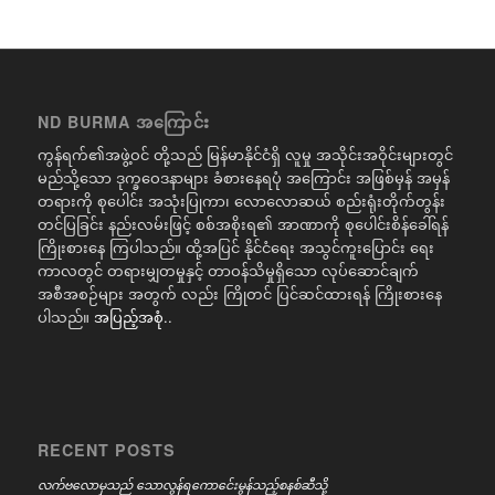
ND BURMA အကြောင်း
ကွန်ရက်၏အဖွဲ့ဝင် တို့သည် မြန်မာနိုင်ငံရှိ လူမှု အသိုင်းအဝိုင်းများတွင်
မည်သို့သော ဒုက္ခဝေဒနာများ ခံစားနေရပုံ အကြောင်း အဖြစ်မှန် အမှန်
တရားကို စုပေါင်း အသုံးပြုကာ၊ လောလောဆယ် စည်းရုံးတိုက်တွန်း
တင်ပြခြင်း နည်းလမ်းဖြင့် စစ်အစိုးရ၏ အာဏာကို စုပေါင်းစိန်ခေါ်ရန်
ကြိုးစားနေ ကြပါသည်။ ထို့အပြင် နိုင်ငံရေး အသွင်ကူးပြောင်း ရေး
ကာလတွင် တရားမျှတမှုနှင့် တာဝန်သိမှုရှိသော လုပ်ဆောင်ချက်
အစီအစဉ်များ အတွက် လည်း ကြိုတင် ပြင်ဆင်ထားရန် ကြိုးစားနေ
ပါသည်။
အပြည့်အစုံ..
RECENT POSTS
လက်ဗလောမှသည် သောလွန်ရကောင်ေးမွန်သည့်စနစ်ဆီသို့