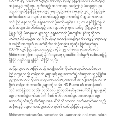
ICCPR နှင့် ICESCR တို့တွင် မဲပေးပိုင်ခွင့်ကို ပြဌာန်းထားသော်လည်း
အစိုးရနှင့် အစိုးရမဟုတ်သည့် အင်အားစုများကြောင့် မဲဆန္ဒရှင်များ
ကျယ်ကျယ်ပြန့်ပြန့် မဲပေးခွင့် မရသည့်အခြေအနေကို ၂၀၂၀ ပြည့်နှစ်
စက်တင်ဘာလ ၈ရက်မှ စတင်သည့် ရွေးကောက်ပွဲ မဲဆွယ်ကာလမှာ
တင် ကြုံနေရသည်။ ရွေးကောက်ပွဲကော်မရှင်(UEC) က ရခိုင်ပြည်နယ်
တွင် အများဆုံးပါဝင်သည့် ကျေးရွာအုပ်စု ၅၈၁ အုပ်စု (မြို့နယ် ၅၆
မြို့နယ်)ရှိ မဲဆန္ဒနယ်များတွင် ရွေးကောက်ပွဲမကျင်းပနိုင်ဟုဆိုကာ
ပယ်ဖျက်ခဲ့သည့်အ တွက် ပြည်သူ တသန်းကျော်မှာ မဲပေးခွင့် မရတော့
ပဲ အကြီးအကျယ် ဂယက်ရိုက်ခတ်ခဲ့သည်။ ထိုဆုံး ဖြတ်ချက်မှာ
ICCPR တွင် ပြဌာန်းထားသည့် အပိုဒ် ၂၅ ပါ မဲပေးခွင့်အပါအဝင်
နိုင်ငံသားအခွင့်အရေးနှင့် နိုင်ငံရေးအရ ပူးပေါင်းပါဝင်မှုကို အစီအစဥ်ရှိ
ရှိဖြင့် လျစ်လျူရှုခြင်းပင်ဖြစ်သည်။
တခြားဥပမာများဖြစ်သည့် အမျိုးသမီးကိုယ်စားလှယ်လောင်းများ
ကြုံတွေ့ရသည့် ကန့်သတ်မှုများနှင့် ရွေးကောက်ပွဲဝင်ရောက်ယှဥ်ပြိုင်မ
ည့် မွတ်ဆလင်ကိုယ်စားလှယ်လောင်းများအပေါ် အကျိုးအကြောင်း မ
ရှိဘဲ ကန့်သတ်တားဆီးမှုများကိုလည်း ND-Burma ၏ စာတန်းငယ်
တွင် ဖော်ပြထားသည်။ လွတ်လပ် စွာထုတ်ဖော်မှုအပေါ် ထိန်းချုပ်မှုနှင့်
ရွေးကောက်ပွဲကော်မရှင်၏ စိစစ်ဖြတ်တောက်မှုများကလည်း ရွေး
ကောက်ပွဲဝင်မည့် ပါတီများအပေါ် သိသိသာသာ သက်ရောက်စေသည့်
အစိုးရနှင့် ရွေးကောက်ပွဲကော်မ ရှင်၏ လုပ်ရပ်ဖြစ်နေသည်။
နိုင်ငံတကာအဖွဲ့အစည်းများသည်လည်း မမျှတသည့် ဝေါဟာရများဖြင့်