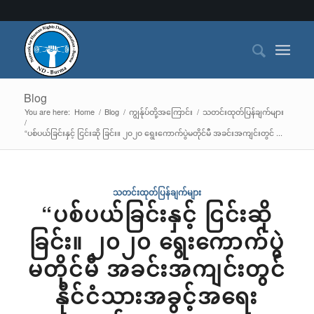
Blog
You are here:
Home
/
Blog
/
ကျွန်ုပ်တို့အကြောင်း
/
သတင်းထုတ်ပြန်ချက်များ
/
“ပစ်ပယ်ခြင်းနှင့် ငြင်းဆို ခြင်း။ ၂၀၂၀ ရွေးကောက်ပွဲမတိုင်မီ အခင်းအကျင်းတွင် ...
သတင်းထုတ်ပြန်ချက်များ
“ပစ်ပယ်ခြင်းနှင့် ငြင်းဆို
ခြင်း။ ၂၀၂၀ ရွေးကောက်ပွဲ
မတိုင်မီ အခင်းအကျင်းတွင်
နိုင်ငံသားအခွင့်အရေး