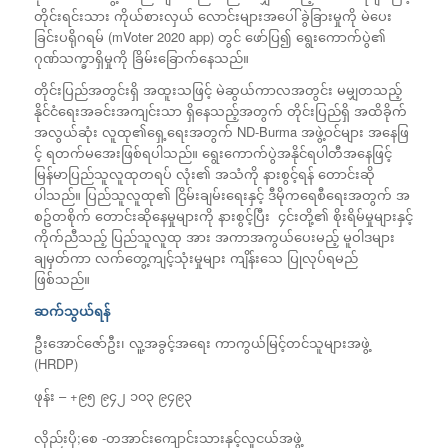
တိုင်းရင်းသား ကိုယ်စားလှယ် လောင်းများအပေါ် ခွဲခြားမှုကို မဲပေး
ခြင်းပရိုဂရမ် (mVoter 2020 app) တွင် ဖော်ပြ၍ ရွေးကောက်ပွဲ၏
ဂုဏ်သက္ခာရှိမှုကို ခြိမ်းခြောက်နေသည်။
တိုင်းပြည်အတွင်းရှိ အထူးသဖြင့် မဲဆွယ်ကာလအတွင်း မမျှတသည့်
နိုင်ငံရေးအခင်းအကျင်းသာ ရှိနေသည့်အတွက် တိုင်းပြည်ရှိ အထိခိုက်
အလွယ်ဆုံး လူထု၏ရှေ့ရေးအတွက် ND-Burma အဖွဲ့ဝင်များ အနေဖြ
င့် ရတက်မအေးဖြစ်ရပါသည်။ ရွေးကောက်ပွဲအနိုင်ရပါတီအနေဖြင့်
မြန်မာပြည်သူလူထုတရပ် လုံး၏ အသံကို နားစွင့်ရန် တောင်းဆို
ပါသည်။ ပြည်သူလူထု၏ ငြိမ်းချမ်းရေးနှင့် ဒီမိုကရေစီရေးအတွက် အ
စဥ်တစိုက် တောင်းဆိုနေမှုများကို နားစွင့်ပြီး ၄င်းတို့၏ စိုးရိမ်မှုများနှင့်
ကိုက်ညီသည့် ပြည်သူလူထု အား အကာအကွယ်ပေးမည့် မူဝါဒများ
ချမှတ်ကာ လက်တွေ့ကျင့်သုံးမှုများ ကျိန်းသေ ပြုလုပ်ရမည်
ဖြစ်သည်။
ဆက်သွယ်ရန်
ဦးအောင်ဇော်ဦး၊ လူ့အခွင့်အရေး ကာကွယ်မြင့်တင်သူများအဖွဲ့
(HRDP)
ဖုန်း – +၉၅ ၉၄၂ ၁၀၃ ၉၄၉၃
လိုည်းပို;စေ -တအာင်းကျောင်းသားနှင့်လူငယ်အဖွဲ့