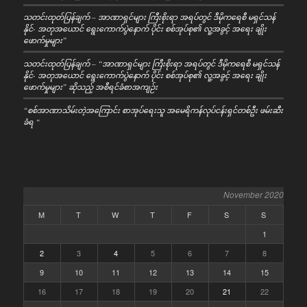
သတင်းထုတ်ပြန်ချက် – အာဏာရှင်များ ကြီးစိုးရာ အရပ်တွင် ဒီမိုကရေစီ မရှင်သန်
နိုင်- အတုအယောင် ရွေးကောက်ပွဲနောက် ပိုင်း စစ်အုပ်စု၏ လူ့အခွင့် အရေး ချိုး
ဖောက်မှုများ”
သတင်းထုတ်ပြန်ချက် – “အာဏာရှင်များ ကြီးစိုးရာ အရပ်တွင် ဒီမိုကရေစီ မရှင်သန်
နိုင်- အတုအယောင် ရွေးကောက်ပွဲနောက် ပိုင်း စစ်အုပ်စု၏ လူ့အခွင့် အရေး ချိုး
ဖောက်မှုများ” ဆိုသည့် အစီရင်ခံစာအကျဉ်း
“စစ်အာဏာသိမ်းတဲ့အကြောင်း စာအုပ်ရေးသူ အမေရိကန်လုပ်ငန်းရှင်တစ်ဦး ဖမ်းဆီး
ခံရ “
November 2020
M
T
W
T
F
S
S
1
2
3
4
5
6
7
8
9
10
11
12
13
14
15
16
17
18
19
20
21
22