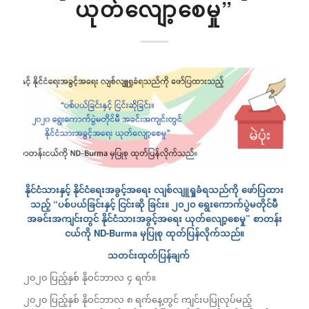
ယုတ်လျော့စေမှု”
နိုင်ငံသားနှင့် နိုင်ငံရေးအခွင့်အရေး လျစ်လျူရှုခံရသည်ကို ဖော်ပြထား
သည့် “ပစ်ပယ်ခြင်းနှင့် ငြင်းဆို ခြင်း။ ၂၀၂၀ ရွေးကောက်ပွဲမတိုင်မီ
အခင်းအကျင်းတွင် နိုင်ငံသားအခွင့်အရေး
ယုတ်လျော့စေမှု” စာတန်း
ငယ်ကို
ND-Burma
မှပြုစု ထုတ်ပြန်လိုက်သည်။
သတင်းထုတ်ပြန်ချက်
၂၀၂၀ ပြည့်နှစ် နိုဝင်ဘာလ ၄ ရက်။
၂၀၂၀ ပြည့်နှစ် နိုဝင်ဘာလ ၈ ရက်နေ့တွင် ကျင်းပပြုလုပ်မည့်