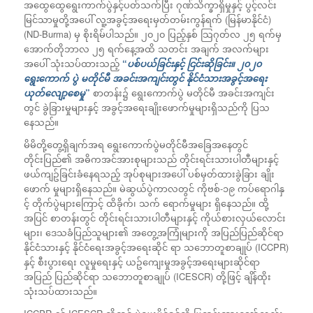
အထွေထွေရွေးကာက်ပွဲနှင့်ပတ်သက်ပြီး ဂုဏ်သိက္ခာရှိမှုနှင့် ပွင့်လင်း
မြင်သာမှုတို့အပေါ် လူ့အခွင့်အရေးမှတ်တမ်းကွန်ရက် (မြန်မာနိုင်ငံ)
(ND-Burma) မှ စိုးရိမ်ပါသည်။ ၂၀၂၀ ပြည့်နှစ် သြဂုတ်လ ၂၅ ရက်မှ
အောက်တိုဘာလ ၂၅ ရက်နေ့အထိ သတင်း အချက် အလက်များ
အပေါ် သုံးသပ်ထားသည့်
“
ပစ်ပယ်ခြင်းနှင့် ငြင်းဆိုခြင်း။ ၂၀၂၀
ရွေးကောက်
ပွဲ မတိုင်မီ အခင်းအကျင်းတွင် နိုင်ငံသားအခွင့်အရေး
ယုတ်လျော့စေမှု
”
စာတန်း၌ ရွေးကောက်ပွဲ မတိုင်မီ အခင်းအကျင်း
တွင် ခွဲခြားမှုများနှင့် အခွင့်အရေးချိုးဖောက်မှုများရှိသည်ကို ပြသ
နေသည်။
မိမိတို့တွေ့ရှိချက်အရ ရွေးကောက်ပွဲမတိုင်မီအခြေအနေတွင်
တိုင်းပြည်၏ အဓိကအင်အားစုများသည် တိုင်းရင်းသားပါတီများနှင့်
ဖယ်ကျဥ်ခြင်းခံနေရသည့် အုပ်စုများအပေါ် ပစ်မှတ်ထားခွဲခြား ချိုး
ဖောက် မှုများရှိနေသည်။ မဲဆွယ်ပွဲကာလတွင် ကိုဗစ်-၁၉ ကပ်ရောဂါနှ
င့် တိုက်ပွဲများကြောင့် ထိခိုက်၊ သက် ရောက်မှုများ ရှိနေသည်။ ထို့
အပြင် စာတန်းတွင် တိုင်းရင်းသားပါတီများနှင့် ကိုယ်စားလှယ်လောင်း
များ၊ ဒေသခံပြည်သူများ၏ အတွေ့အကြုံများကို အပြည်ပြည်ဆိုင်ရာ
နိုင်ငံသားနှင့် နိုင်ငံရေးအခွင့်အရေးဆိုင် ရာ သဘောတူစာချုပ် (ICCPR)
နှင့် စီးပွားရေး လူမှုရေးနှင့် ယဥ်ကျေးမှုအခွင့်အရေးများဆိုင်ရာ
အပြည် ပြည်ဆိုင်ရာ သဘောတူစာချုပ် (ICESCR) တို့ဖြင့် ချိန်ထိုး
သုံးသပ်ထားသည်။