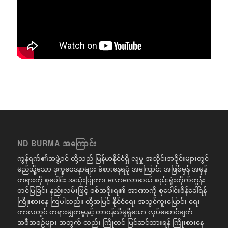
ND BURMA အကြောင်း
ကွန်ရက်၏အဖွဲ့ဝင် တို့သည် မြန်မာနိုင်ငံရှိ လူမှု အသိုင်းအဝိုင်းများတွင်
မည်သို့သော ဒုက္ခဝေဒနာများ ခံစားနေရပုံ အကြောင်း အဖြစ်မှန် အမှန်
တရားကို စုပေါင်း အသုံးပြုကာ၊ လောလောဆယ် စည်းရုံးတိုက်တွန်း
တင်ပြခြင်း နည်းလမ်းဖြင့် စစ်အစိုးရ၏ အာဏာကို စုပေါင်းစိန်ခေါ်ရန်
ကြိုးစားနေ ကြပါသည်။ ထို့အပြင် နိုင်ငံရေး အသွင်ကူးပြောင်း ရေး
ကာလတွင် တရားမျှတမှုနှင့် တာဝန်သိမှုရှိသော လုပ်ဆောင်ချက်
အစီအစဉ်များ အတွက် လည်း ကြိုတင် ပြင်ဆင်ထားရန် ကြိုးစားနေ