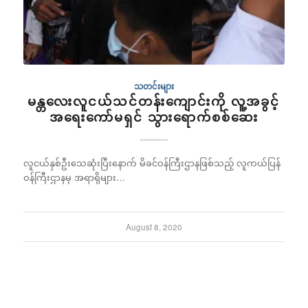
သတင်းများ
မန္တလေးလူငယ်သင်တန်းကျောင်းကို လူ့အခွင့်
အရေးကော်မရှင် သွားရောက်စစ်ဆေး
လူငယ်နှစ်ဦးသေဆုံးပြီးနောက် မိခင်ဝန်ကြီးဌာနဖြစ်သည့် လူကယ်ပြန်
ဝန်ကြီးဌာနမှ အရာရှိများ…
August 8, 2020