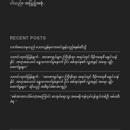
ပါသည်။
အပြည့်အစုံ..
RECENT POSTS
လက်ဗလောမှသည် သောလွန်ရကောင်ေးမွန်သည့်စနစ်ဆီသို့
သတင်းထုတ်ပြန်ချက် – အာဏာရှင်များ ကြီးစိုးရာ အရပ်တွင် ဒီမိုကရေစီ မရှင်သန်
နိုင်- အတုအယောင် ရွေးကောက်ပွဲနောက် ပိုင်း စစ်အုပ်စု၏ လူ့အခွင့် အရေး ချိုး
ဖောက်မှုများ”
သတင်းထုတ်ပြန်ချက် – “အာဏာရှင်များ ကြီးစိုးရာ အရပ်တွင် ဒီမိုကရေစီ မရှင်သန်
နိုင်- အတုအယောင် ရွေးကောက်ပွဲနောက် ပိုင်း စစ်အုပ်စု၏ လူ့အခွင့် အရေး ချိုး
ဖောက်မှုများ” ဆိုသည့် အစီရင်ခံစာအကျဉ်း
“စစ်အာဏာသိမ်းတဲ့အကြောင်း စာအုပ်ရေးသူ အမေရိကန်လုပ်ငန်းရှင်တစ်ဦး ဖမ်းဆီး
ခံရ “