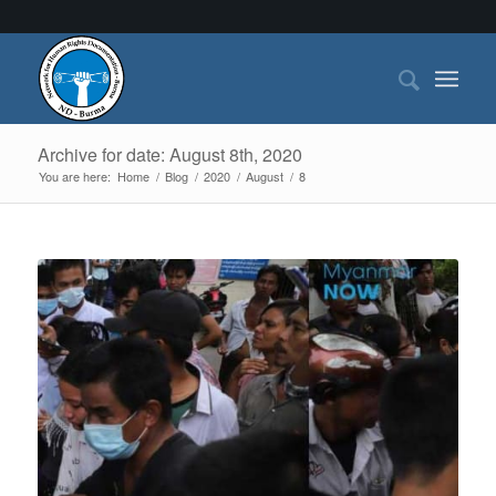
Archive for date: August 8th, 2020
You are here:
Home
/
Blog
/
2020
/
August
/
8