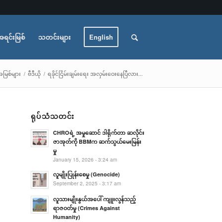
အရင်းမြစ်
သတင်းများ
English
မြစ်များ
/
ဗီဒီယို
/
ရခိုင်ငြိမ်းချမ်းရေး အလှမ်းဝေးနေပြီလား...
ရုပ်သံသတင်း
CHROရဲ့ အမှုဆောင် ဒါရိုက်တာ ဆလိုင်း
ဇာအုတ်ကို BBMက ဆက်သွယ်မေးမြန်း
မှု
January 15, 2026 - 3:24 am
လူမျိုးပြုန်းစေမှု (Genocide)
September 2, 2025 - 3:17 am
လူသားမျိုးနွယ်အပေါ် ကျူးလွန်သည့်
ရာဇဝတ်မှု (Crimes Against
Humanity)