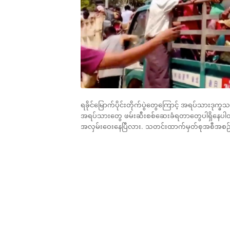
ရခိုင်မြောက်ပိုင်းတိုက်ပွဲတွေကြောင့် အရပ်သားဒု
အရပ်သားတွေ ဖမ်းဆီးစစ်ဆေးခံရတာတွေပါရှိနေပါတယ
အလှမ်းဝေးနေပြီလား. သတင်းထာက်မှတ်စုအစီအစဉ