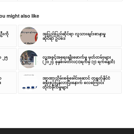
ou might also like
်ဦးကို
အပြည်ပြည်ဆိုင်ရာ လူသားချင်းစာနာမှု
ဆိုင်ရာ ဥပဒေ
ွာ ၂၅
လူ့အခွင့်အရေးချိုးဖောက်မှု မှတ်တမ်းများ
(၂၀၂၄ ခုနှစ်၊မတ်လ(၁)ရက်မှ (၇) ရက်နေ့ထိ)
လ
အာဏာသိမ်းစစ်ခေါင်းဆောင် တရုတ်နိုင်ငံ
း
ခရီးစဉ်ပြန်လာပြီးနောက် လေကြောင်း
တိုက်ခိုက်မှုများ