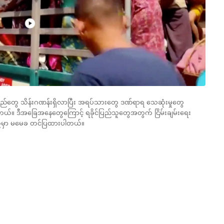
က္ခသည်တွေ သိန်းဂဏန်းရှိလာပြီး အရပ်သားတွေ ဒဏ်ရာရ သေဆုံးမှုတွေ
်။ ဒီအခြေအနေတွေကြောင့် ရခိုင်ပြည်သူတွေအတွက် ငြိမ်းချမ်းရေး
်မှာ မမေခ တင်ပြထားပါတယ်။