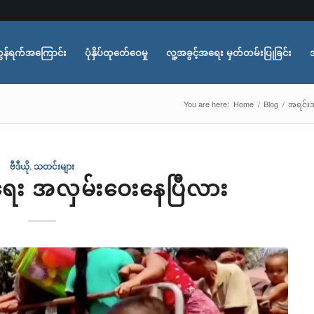
ွန်ရက်အကြောင်း
ပုံနှိပ်ထုတ်ေဝေမှု
လူ့အခွင့်အရေး မှတ်တမ်းပြုခြင်း
You are here:
Home
/
Blog
/
အရင်းအ
ဗီဒီယို
,
သတင်းများ
မ်းရေး အလှမ်းဝေးနေပြီလား