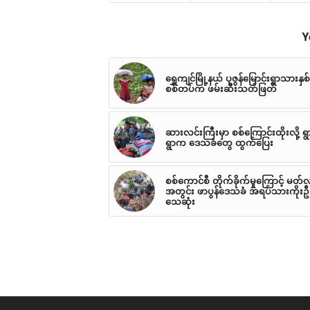
Y
ရွှေကျင်မြို့နယ် ပုဇွန်မြောင်းရွာသားနှစ
စစ်တပ်က ဖမ်းဆီးသတ်ဖြတ်
ဆားလင်းကြီးမှာ စစ်ကြောင်းထိုးလို့ ရ
ရွာက ဒေသခံတွေ ထွက်ပြေး
စစ်ကောင်စီ တိုက်ခိုက်မှုကြောင့် မတ်
အတွင်း ဖာပွန်‌ဒေသခံ အရပ်သားကိုးဦ
သေဆုံး