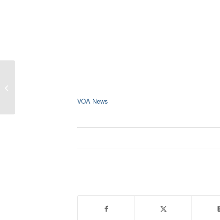
ပြင်ပဆက်ဆံရေး
တာဝန်ခံ လျှေ�...
VOA News