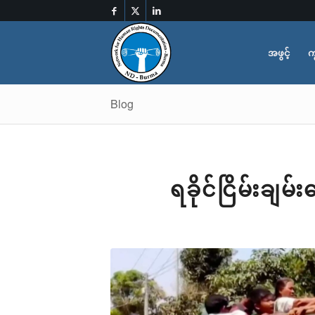
အဖွင့်
က
Blog
ရခိုင်ငြိမ်းချ