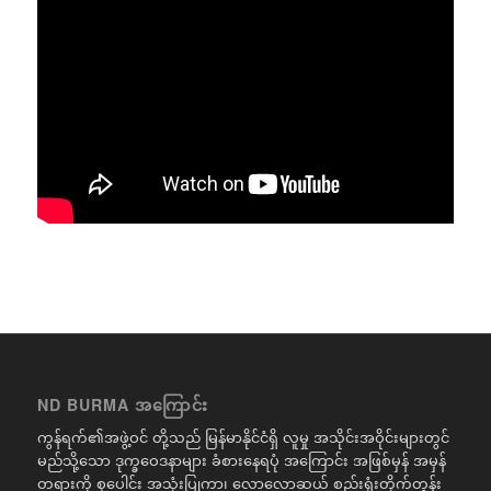
ND BURMA အကြောင်း
ကွန်ရက်၏အဖွဲ့ဝင် တို့သည် မြန်မာနိုင်ငံရှိ လူမှု အသိုင်းအဝိုင်းများတွင်
မည်သို့သော ဒုက္ခဝေဒနာများ ခံစားနေရပုံ အကြောင်း အဖြစ်မှန် အမှန်
တရားကို စုပေါင်း အသုံးပြုကာ၊ လောလောဆယ် စည်းရုံးတိုက်တွန်း