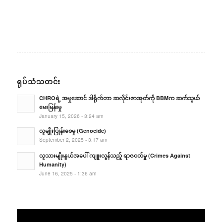
ရုပ်သံသတင်း
CHROရဲ့ အမှုဆောင် ဒါရိုက်တာ ဆလိုင်းဇာအုတ်ကို BBMက ဆက်သွယ်
မေးမြန်းမှု
January 15, 2026 - 3:24 am
လူမျိုးပြုန်းစေမှု (Genocide)
September 2, 2025 - 3:17 am
လူသားမျိုးနွယ်အပေါ် ကျူးလွန်သည့် ရာဇဝတ်မှု (Crimes Against
Humanity)
June 16, 2025 - 1:36 am