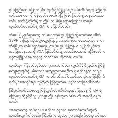
ရှမ်းပြည်နယ် မြောက်ပိုင်း ကွတ်ခိုင်မြို့နယ်မှာ ဖမ်းဆီးခံရတဲ့ ကြံခုတ်
လုပ်သား ၇၀ ကို ပြန်လွှတ်ပေးလိုက်ပြီ ဖြစ်ကြောင်းနဲ့ တနင်္လာနေ့က
တပ်မတော်နဲ့ တိုက်ပွဲတကြိမ် ထပ်မံဖြစ်ပွားကြောင်း ကချင်
လွတ်လပ်ရေးတပ်ဖွဲ့ KIA က ပြောပါတယ်။
သီပေါမြို့နယ်မှာတော့ တပ်မတော်နဲ့ ရှမ်းပြည် တိုးတက်ရေးပါတီ
SSPP အကြားတိုက်ပွဲတွေကြောင့် ဒေသခံ ၆၀ဝ လောက်ဟာ ကျေး
သီးမြို့ကို တိမ်းရှောင်နေရပါတယ်။ ရှမ်းပြည်နယ် မြောက်ပိုင်းက
အခြေအနေတွေကို VOA မြန်မာပိုင်းရဲ့ သတင်းထောက် ကိုမိုးဇော်က
ရန်ကုန်မြို့ကနေ အခုလို သတင်းပေးပို့ထားပါတယ်။
ဟုတ်ကဲ့။ ကြံခုတ်လုပ်သား ၇၀လောက်ဟာ ကွတ်ခိုင်မြို့နယ် မန်ပြိန်း
ကျေးရွာအုပ်စု မန်ကောင်းကျေးရွာကနေ ဒီလ ၄ ရက်နေ့က ကချင်
လွတ်လပ်ရေးတပ်ဖွဲ့ KIA က ဖမ်းဆီးခေါ်ဆောင်သွားခဲ့တာဖြစ်ပြီး ဒီ
ရက်ပိုင်းအတွင်းမှာ သူတို့ကို ပြန်လွှတ်ပေးလိုက်တာဖြစ်ပါတယ်။
ကြံခုတ်လုပ်သားတွေ ပြန်လွှတ်ပေးလိုက်တဲ့အခြေအနေကို KIA ရဲ့
ပြောရေးဆိုခွင့်ရှိသူ ဗိုလ်မှုးကြီး နော်ဘူက VOA ကို အခုလို ပြောပါ
တယ်။
“အစကတော့ တပ်ရင်း ၈ ဖက်က လူသစ် စုဆောင်းတယ်ဆိုတဲ့
သတင်းထွက်ပါတယ်။ ကြံခင်းက လူတွေ ၇၀ ကျော်ကိုတော့ ဖမ်းတာ