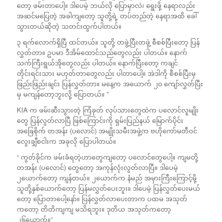
တော့ ဖမ်းတာပေါ့။ ဒါပေမဲ့ ဘယ်လို ပြောမှာလဲ၊ ရွေးဖို့ နေရာလည်း
အဆင်မပြေတဲ့ အခါကျတော့ သူတို့ရဲ့ တပ်တည်တဲ့ နေရာအထိ ခေါ်
သွားတယ်ဆိုတဲ့ သတင်းထွက်ပါတယ်။
၃ ရက်လောက်ရှိပြီ ထင်တယ်။ သူတို့ တဖွဲ့ပြီးတဖွဲ့ စီစစ်ပြီးတော့ ပြန်
လွှတ်တာ။ ဥပမာ ဒီအိမ်ထောင်သည်တွေလည်း ပါတယ်။ နောက်
သက်ကြီးရွယ်အိုတွေလည်း ပါတယ်။ နောက်ပြီးတော့ ကချင်
တိုင်းရင်းသား မဟုတ်တာတွေလည်း ပါတာပေါ့။ အဲဒါကို စီစစ်ပြီးမှ
ဖြည်းဖြည်းချင်း ပြန်လွှတ်တာ။ မနေ့က အယောက် ၂၀ ကျော်လွှတ်ပြီး
မှ မကျန်တော့ဘူးလို့ ပြောတယ်။ ”
KIA က ဖမ်းဆီးသွားတဲ့ ကြံခုတ် လုပ်သားတွေထဲက ပလောင်လူမျိုး
တွေ ပြန်လွတ်လာပြီ ဖြစ်ကြောင်းကို ရှမ်းပြည်နယ် မြောက်ပိုင်း
အခြေစိုက် တအန်း (ပလောင်) အမျိုးသမီးအဖွဲ့က ဗဟိုကော်မတီဝင်
လွေးချှီစငါးက အခုလို ပြောပါတယ်။
“ ကွတ်ခိုင်က ဖမ်းခံရတဲ့ဟာတွေကျတော့ ပလောင်တွေပေါ့။ ကျမတို့
တအန်း (ပလောင်) တွေတော့ အကုန်လုံးလွတ်လာပြီ။ ဒါပေမဲ့
၂ယောက်တော့ ကျန်တယ်။ ၂ယောက်က နံမည် အမှားကြီးကြောင့်မို့
သူတို့နှစ်ယောက်တော့ ပြန်မလွှတ်ပေးဘူး။ ဒါပေမဲ့ ပြန်လွှတ်ပေးမယ်
တော့ ပြောတာပေါ့နော်။ ပြန်လွှတ်လာပေးတာက ပထမ အသုတ်
ကတော့ တိတိကျကျ မသိရဘူး။ ဒုတိယ အသုတ်ကတော့
၂၆ယောက်။”