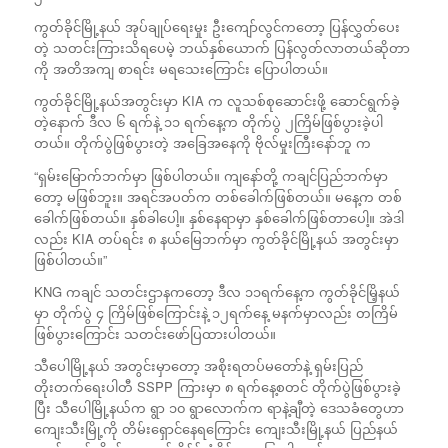
ကွတ်ခိုင်မြို့နယ် အုပ်ချုပ်ရေးမှုး ဦးကျော်လွင်ကတော့ ပြန်လွှတ်ပေး
တဲ့ သတင်းကြားသိရပေမဲ့ ဘယ်နှစ်ယောက် ပြန်လွတ်လာတယ်ဆိုတာ
ကို အတိအကျ စာရင်း မရသေးကြောင်း ပြောပါတယ်။
ကွတ်ခိုင်မြို့နယ်အတွင်းမှာ KIA က လူသစ်စုဆောင်းဖို့ ဆောင်ရွက်ခဲ့
တဲ့နောက် ဒီလ ၆ ရက်နဲ့ ၁၁ ရက်နေ့က တိုက်ပွဲ ၂ကြိမ်ဖြစ်ပွားခဲ့ပါ
တယ်။ တိုက်ပွဲဖြစ်ပွားတဲ့ အခြေအနေကို ဗိုလ်မှုးကြီးနော်ဘူ က
“ရှမ်းမြောက်ဘက်မှာ ဖြစ်ပါတယ်။ ကျနော်တို့ ကချင်ပြည်ဘက်မှာ
တော့ မဖြစ်ဘူး။ အရင်အပတ်က တစ်ခေါက်ဖြစ်တယ်။ မနေ့က တစ်
ခေါက်ဖြစ်တယ်။ နှစ်ခါပေါ့။ နှစ်နေရာမှာ နှစ်ခေါက်ဖြစ်တာပေါ့။ အဲဒါ
လည်း KIA တပ်ရင်း ၈ နယ်မြေဘက်မှာ ကွတ်ခိုင်မြို့နယ် အတွင်းမှာ
ဖြစ်ပါတယ်။”
KNG ကချင် သတင်းဌာနကတော့ ဒီလ ၁၁ရက်နေ့က ကွတ်ခိုင်မြိ့နယ်
မှာ တိုက်ပွဲ ၄ ကြိမ်ဖြစ်ကြောင်းနဲ့ ၁၂ရက်နေ့ မနက်မှာလည်း တကြိမ်
ဖြစ်ပွားကြောင်း သတင်းဖော်ပြထားပါတယ်။
သီပေါမြို့နယ် အတွင်းမှာတော့ အစိုးရတပ်မတော်နဲ့ ရှမ်းပြည်
တိုးတက်ရေးပါတီ SSPP ကြားမှာ ၈ ရက်နေ့စတင် တိုက်ပွဲဖြစ်ပွားခဲ့
ပြီး သီပေါမြို့နယ်က ရွာ ၁၀ ရွာလောက်က ရာနဲ့ချီတဲ့ ဒေသခံတွေဟာ
ကျေးသီးမြို့ကို တိမ်းရှောင်နေရကြောင်း ကျေးသီးမြို့နယ် ပြည်နယ်