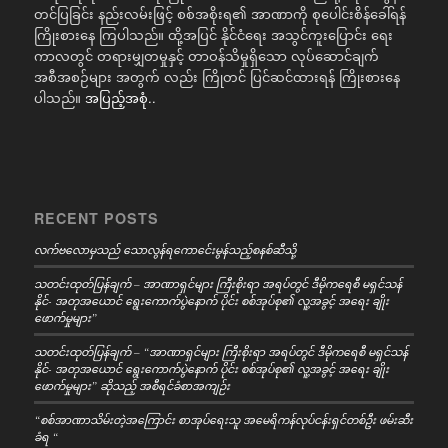
တင်ပြခြင်း နည်းလမ်းဖြင့် စစ်အစိုးရ၏ အာဏာကို စုပေါင်းစိန်ခေါ်ရန်
ကြိုးစားနေ ကြပါသည်။ ထို့အပြင် နိုင်ငံရေး အသွင်ကူးပြောင်း ရေး
ကာလတွင် တရားမျှတမှုနှင့် တာဝန်သိမှုရှိသော လုပ်ဆောင်ချက်
အစီအစဉ်များ အတွက် လည်း ကြိုတင် ပြင်ဆင်ထားရန် ကြိုးစားနေ
ပါသည်။
အပြည့်အစုံ..
RECENT POSTS
လက်ဗလောမှသည် သောလွန်ရကောင်ေးမွန်သည့်စနစ်ဆီသို့
သတင်းထုတ်ပြန်ချက် – အာဏာရှင်များ ကြီးစိုးရာ အရပ်တွင် ဒီမိုကရေစီ မရှင်သန်
နိုင်- အတုအယောင် ရွေးကောက်ပွဲနောက် ပိုင်း စစ်အုပ်စု၏ လူ့အခွင့် အရေး ချိုး
ဖောက်မှုများ”
သတင်းထုတ်ပြန်ချက် – “အာဏာရှင်များ ကြီးစိုးရာ အရပ်တွင် ဒီမိုကရေစီ မရှင်သန်
နိုင်- အတုအယောင် ရွေးကောက်ပွဲနောက် ပိုင်း စစ်အုပ်စု၏ လူ့အခွင့် အရေး ချိုး
ဖောက်မှုများ” ဆိုသည့် အစီရင်ခံစာအကျဉ်း
“စစ်အာဏာသိမ်းတဲ့အကြောင်း စာအုပ်ရေးသူ အမေရိကန်လုပ်ငန်းရှင်တစ်ဦး ဖမ်းဆီး
ခံရ “