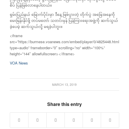
စိပ် ပြန်ဖြစ်လာနေပါတယ်။
ရှမ်းပြည်နယ် မြောက်ပိုင်းမှာ ဒီနေ့ ဖြစ်ပွားတဲ့ တိုက်ပွဲ အခြေအနေကို
မေးမြန်းနိုင်ဖို့ တပ်မတော် သတင်းမှန် ပြန်ကြားရေးအဖွဲ့ကို ဆက်သွယ်
ခဲ့ပေမဲ့ ဆက်သွယ်လို့ မရခဲ့ပါဘူး။
<iframe
src=”https://burmese.voanews.com/embed/player/0/4825448.html?
type=audio” frameborder=”0″ scrolling=”no” width=”100%”
height=”144″ allowfullscreen></iframe>
VOA News
MARCH 13, 2019
Share this entry