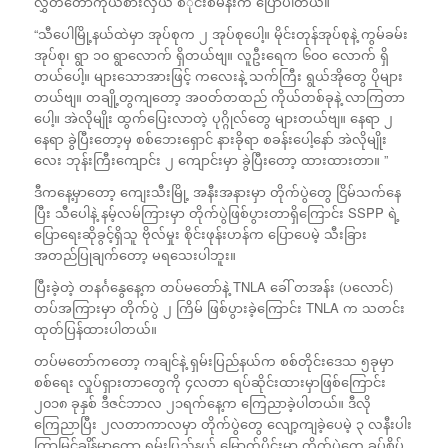
လွှတ်တော်ကိုယ်စားလှယ် စိ်ုင်းစံမိန်းက ပြောပါတယ်။
“သီပေါမြို့နယ်ထဲမှာ အုပ်စုက ၂ အုပ်စုပေါ့။ မိုင်းတုန်အုပ်စုနဲ့ ကွမ်ခမ်း
အုပ်စု၊ ရွာ ၁၀ ရွာလောက် ရှိတယ်ဗျ။ လူဦးရေက ၆၀ဝ လောက် ရှိ
တယ်ပေါ့။ များသောအားဖြင့် ကလေးနဲ့ သက်ကြီး ရွယ်အိုတွေ ပိုများ
တယ်ဗျ။ တချို့တွကျတော့ အဝတ်တထည် ကိုယ်တစ်ခုနဲ့ လာကြတာ
ပေါ့။ အဲလိုမျိုး ထွက်ပြေးလာတဲ့ ပုဂ္ဂိုလ်တွေ များတယ်ဗျ။ နေရာ ၂
နေရာ ခွဲပြီးတော့မှ စစ်ဘေးရှောင် နားခိုရာ စခန်းပေါ့နော် အဲလိုမျိုး
လေး ဘုန်းကြီးကျောင်း ၂ ကျောင်းမှာ ခွဲပြီးတော့ ထားထားတာ။ ”
ဒီကနေ့မှာတော့ ကျေးသီးမြို့ အနီးအနားမှာ တိုက်ပွဲတွေ ငြိမ်သက်နေ
ပြီး သီပေါနဲ့ နမ့်လမ်ကြားမှာ တိုက်ပွဲဖြစ်ပွားတာရှိကြောင်း SSPP ရဲ့
ပြောရေးဆိုခွင့်ရှိသူ ဗိုလ်မှုး စိုင်းဖုန်းဟန်က ပြောပေမဲ့ သီးခြား
အတည်ပြုချက်တော့ မရသေးပါဘူး။
ပြီးခဲ့တဲ့ တနင်္ဂနွေနေ့က တပ်မတော်နဲ့ TNLA ခေါ် တအန်း (ပလောင်)
တပ်အကြားမှာ တိုက်ပွဲ ၂ ကြိမ် ဖြစ်ပွားခဲ့ကြောင်း TNLA က သတင်း
ထုတ်ပြန်ထားပါတယ်။
တပ်မတော်ကတော့ ကချင်နဲ့ ရှမ်းပြည်နယ်က စစ်တိုင်းဒေသ ၅ခုမှာ
စစ်ရေး လှုပ်ရှားတာတွေကို ၄လတာ ရပ်ဆိုင်းထားမှာဖြစ်ကြောင်း
၂၀၁၈ ခုနှစ် ဒီဇင်ဘာလ ၂၁ရက်နေ့က ကြေညာခဲ့ပါတယ်။ ဒီလို
ကြေညာပြီး ၂လတာကာလမှာ တိုက်ပွဲတွေ လျော့ကျခဲ့ပေမဲ့ ၃ လနီးပါး
ကြာမြင့်ချိန်မှာတော့ ရှမ်းပြည်နယ် မြောက်ပိုင်းမှာ တိုက်ပွဲတွေ ခပ်စိပ်