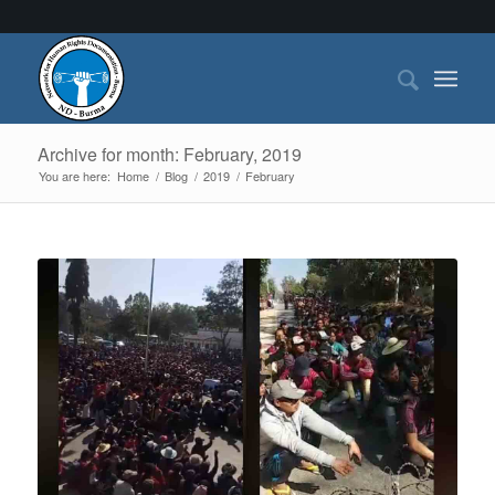
Archive for month: February, 2019
You are here:
Home
/
Blog
/
2019
/
February