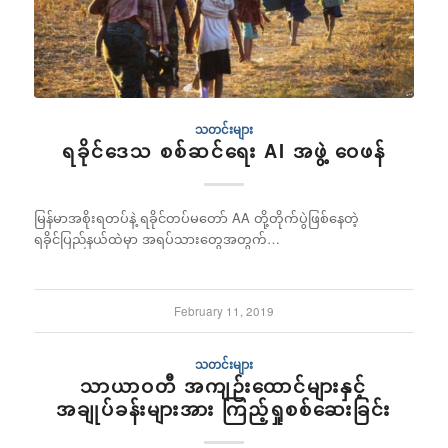
သတင်းများ
ရခိုင်ဒေသ စစ်ဆင်ရေး AI အဖွဲ့ ဝေဖန်
မြန်မာအစိုးရတပ်နဲ့ ရခိုင်တပ်မတော် AA တို့တိုက်ပွဲဖြစ်နေတဲ့
ရခိုင်ပြည်နယ်ထဲမှာ အရပ်သားတွေအတွက်…
February 11, 2019
သတင်းများ
သာယာဝတီ အကျဉ်းထောင်များနှင့်
အချုပ်ခန်းများအား ကြည့်ရှုစစ်ဆေးခြင်း