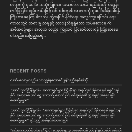
တရားကို စုပေါင်း အသုံးပြုကာ၊ လောလောဆယ် စည်းရုံးတိုက်တွန်း
တင်ပြခြင်း နည်းလမ်းဖြင့် စစ်အစိုးရ၏ အာဏာကို စုပေါင်းစိန်ခေါ်ရန်
ကြိုးစားနေ ကြပါသည်။ ထို့အပြင် နိုင်ငံရေး အသွင်ကူးပြောင်း ရေး
ကာလတွင် တရားမျှတမှုနှင့် တာဝန်သိမှုရှိသော လုပ်ဆောင်ချက်
အစီအစဉ်များ အတွက် လည်း ကြိုတင် ပြင်ဆင်ထားရန် ကြိုးစားနေ
ပါသည်။
အပြည့်အစုံ..
RECENT POSTS
လက်ဗလောမှသည် သောလွန်ရကောင်ေးမွန်သည့်စနစ်ဆီသို့
သတင်းထုတ်ပြန်ချက် – အာဏာရှင်များ ကြီးစိုးရာ အရပ်တွင် ဒီမိုကရေစီ မရှင်သန်
နိုင်- အတုအယောင် ရွေးကောက်ပွဲနောက် ပိုင်း စစ်အုပ်စု၏ လူ့အခွင့် အရေး ချိုး
ဖောက်မှုများ”
သတင်းထုတ်ပြန်ချက် – “အာဏာရှင်များ ကြီးစိုးရာ အရပ်တွင် ဒီမိုကရေစီ မရှင်သန်
နိုင်- အတုအယောင် ရွေးကောက်ပွဲနောက် ပိုင်း စစ်အုပ်စု၏ လူ့အခွင့် အရေး ချိုး
ဖောက်မှုများ” ဆိုသည့် အစီရင်ခံစာအကျဉ်း
“စစ်အာဏာသိမ်းတဲ့အကြောင်း စာအုပ်ရေးသူ အမေရိကန်လုပ်ငန်းရှင်တစ်ဦး ဖမ်းဆီး