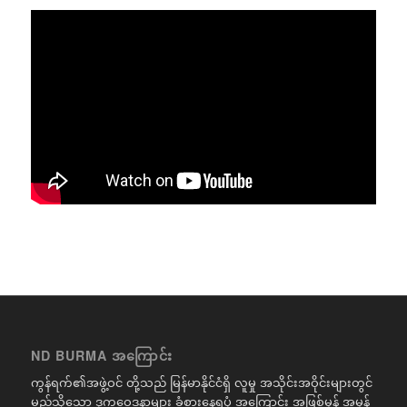
ND BURMA အကြောင်း
ကွန်ရက်၏အဖွဲ့ဝင် တို့သည် မြန်မာနိုင်ငံရှိ လူမှု အသိုင်းအဝိုင်းများတွင်
မည်သို့သော ဒုက္ခဝေဒနာများ ခံစားနေရပုံ အကြောင်း အဖြစ်မှန် အမှန်