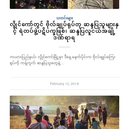
သတင်းများ
လွိုင်ကော်တွင် ဗိုလ်ချုပ်ရုပ်တု ဆန္ဒပြသူများနှ
င့် ရဲတပ်ဖွဲ့ပဋိပက္ခဖြစ်၊ ဆန္ဒပြလူငယ်အချို့
ဒဏ်ရာရ
ကယားပြည်နယ်၊ လွိုင်ကော်မြို့မှာ ဒီနေ့ မနက်ပိုင်းက ဗိုလ်ချုပ်ကြေး
ရုပ်ကို ကန့်ကွက် ဆန္ဒပြသူတွေနဲ့…
February 12, 2019