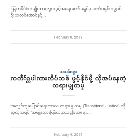
မြန်မာနိုင်ငံအမျိုးသားလူ့အခွင့်အရေးကော်မရှင်မှ ကော်မရှင်အဖွဲ့ဝင်
ဦးယုလွင်အောင်နှင့်…
February 8, 2019
သတင်းများ
ကတီ်္တပါကားလိပ်သစ် ဖွင့်နိုင်ဖို့ လိုအပ်နေတဲ့
တရားမျှတမှု
“အသွင်ကူးပြောင်းရေးကာလ တရားမျှတမူ (Transitional Justice) လို့
ဆိုလိုက်ရင် “အမျိုးသားပြန်လည်သင့်မြတ်ရေး…
February 4, 2019