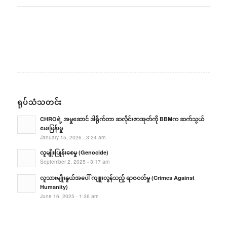
ရုပ်သံသတင်း
CHROရဲ့ အမှုဆောင် ဒါရိုက်တာ ဆလိုင်းဇာအုတ်ကို BBMက ဆက်သွယ်
မေးမြန်းမှု
January 15, 2026 - 3:24 am
လူမျိုးပြုန်းစေမှု (Genocide)
September 2, 2025 - 3:17 am
လူသားမျိုးနွယ်အပေါ် ကျူးလွန်သည့် ရာဇဝတ်မှု (Crimes Against
Humanity)
June 16, 2025 - 1:36 am