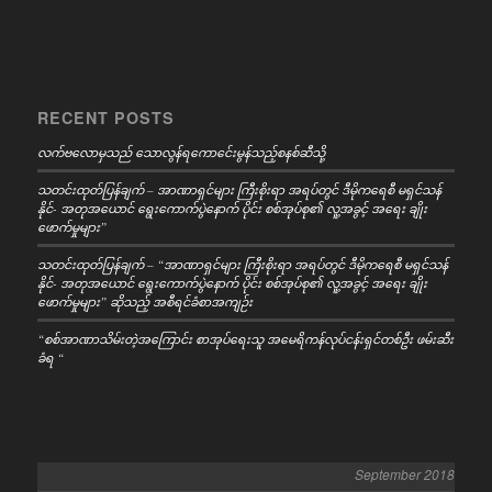
RECENT POSTS
လက်ဗလောမှသည် သောလွန်ရကောင်ေးမွန်သည့်စနစ်ဆီသို့
သတင်းထုတ်ပြန်ချက် – အာဏာရှင်များ ကြီးစိုးရာ အရပ်တွင် ဒီမိုကရေစီ မရှင်သန်
နိုင်- အတုအယောင် ရွေးကောက်ပွဲနောက် ပိုင်း စစ်အုပ်စု၏ လူ့အခွင့် အရေး ချိုး
ဖောက်မှုများ”
သတင်းထုတ်ပြန်ချက် – “အာဏာရှင်များ ကြီးစိုးရာ အရပ်တွင် ဒီမိုကရေစီ မရှင်သန်
နိုင်- အတုအယောင် ရွေးကောက်ပွဲနောက် ပိုင်း စစ်အုပ်စု၏ လူ့အခွင့် အရေး ချိုး
ဖောက်မှုများ” ဆိုသည့် အစီရင်ခံစာအကျဉ်း
“စစ်အာဏာသိမ်းတဲ့အကြောင်း စာအုပ်ရေးသူ အမေရိကန်လုပ်ငန်းရှင်တစ်ဦး ဖမ်းဆီး
ခံရ “
September 2018