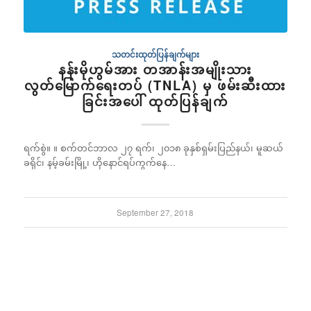
သတင်းထုတ်ပြန်ချက်များ
နန်းမိုဟွမ်အား တအာန်းအမျိုးသား
လွတ်မြောက်ရေးတပ် (TNLA) မှ ဖမ်းဆီးထား
ခြင်းအပေါ် ထုတ်ပြန်ချက်
ရက်စွဲ။ ။ စက်တင်ဘာလ ၂၇ ရက်၊ ၂၀၁၈ ခုနှစ်​ ရှမ်းပြည်နယ်၊ မူဆယ်
ခရိုင်၊ နမ့်ခမ်းမြို့၊ ဟိုနောင်ရပ်ကွက်နေ…
September 27, 2018