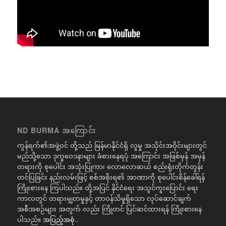
ND BURMA အကြောင်း
ကွန်ရက်၏အဖွဲ့ဝင် တို့သည် မြန်မာနိုင်ငံရှိ လူမှု အသိုင်းအဝိုင်းများတွင်
မည်သို့သော ဒုက္ခဝေဒနာများ ခံစားနေရပုံ အကြောင်း အဖြစ်မှန် အမှန်
တရားကို စုပေါင်း အသုံးပြုကာ၊ လောလောဆယ် စည်းရုံးတိုက်တွန်း
တင်ပြခြင်း နည်းလမ်းဖြင့် စစ်အစိုးရ၏ အာဏာကို စုပေါင်းစိန်ခေါ်ရန်
ကြိုးစားနေ ကြပါသည်။ ထို့အပြင် နိုင်ငံရေး အသွင်ကူးပြောင်း ရေး
ကာလတွင် တရားမျှတမှုနှင့် တာဝန်သိမှုရှိသော လုပ်ဆောင်ချက်
အစီအစဉ်များ အတွက် လည်း ကြိုတင် ပြင်ဆင်ထားရန် ကြိုးစားနေ
ပါသည်။
အပြည့်အစုံ..