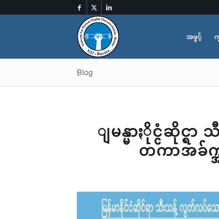
အဖွင့်
က
Blog
ျမန္မာႏိုင္ငံဆိုင္
တကာအခ်က္အလ