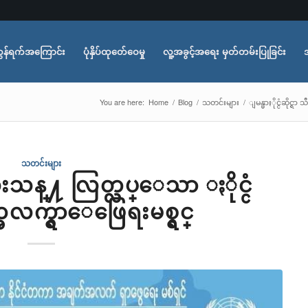
ွန်ရက်အကြောင်း
ပုံနှိပ်ထုတ်ေဝေမှု
လူ့အခွင့်အရေး မှတ်တမ်းပြုခြင်း
You are here:
Home
/
Blog
/
သတင်းများ
/
ျမန္မာႏိုင္ငံဆိုင
သတင်းများ
ရာ သီးသန္႔ လြတ္လပ္ေသာ ႏိုင္ငံ
က္ရွာေဖြေရးမစ္ရွင္