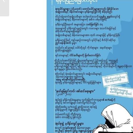
င့်...