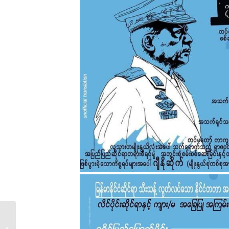
မြန်မာ။ ။ ရခိုင်၊ ကချင်နှ