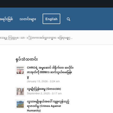
အရင်းမြစ်
သတင်းများ
English
္ရာ သီးသန္႔ လြတ္လပ္ေသာ ႏိုင္ငံတကာအခ်က္အလက္ရွာေဖြေရးမစ္ရွင္...
ရုပ်သံသတင်း
CHROရဲ့ အမှုဆောင် ဒါရိုက်တာ ဆလိုင်း
ဇာအုတ်ကို BBMက ဆက်သွယ်မေးမြန်း
မှု
January 15, 2026 - 3:24 am
လူမျိုးပြုန်းစေမှု (Genocide)
September 2, 2025 - 3:17 am
လူသားမျိုးနွယ်အပေါ် ကျူးလွန်သည့်
ရာဇဝတ်မှု (Crimes Against
Humanity)