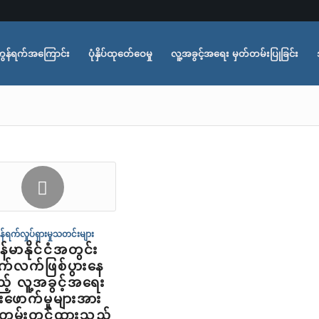
ွန်ရက်အကြောင်း
ပုံနှိပ်ထုတ်ေဝေမှု
လူ့အခွင့်အရေး မှတ်တမ်းပြုခြင်း
န်ရက်လှုပ်ရှားမှုသတင်းများ
န်မာနိုင်ငံအတွင်း
်လက်ဖြစ်ပွားနေ
့် လူ့အခွင့်အရေး
ိုးဖောက်မှုများအား
်တမ်းတင်ထားသည့်