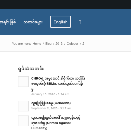
အရင်းမြစ်
သတင်းများ
English
You are here:
Home
/
Blog
/
2013
/
October
/
2
ရုပ်သံသတင်း
CHROရဲ့ အမှုဆောင် ဒါရိုက်တာ ဆလိုင်း
ဇာအုတ်ကို BBMက ဆက်သွယ်မေးမြန်း
မှု
January 15, 2026 - 3:24 am
လူမျိုးပြုန်းစေမှု (Genocide)
September 2, 2025 - 3:17 am
လူသားမျိုးနွယ်အပေါ် ကျူးလွန်သည့်
ရာဇဝတ်မှု (Crimes Against
Humanity)