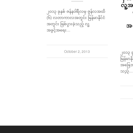
လူ့အ
၂၀၁၃ ခုနှစ် ဇန်န၀ါရီလမှ ဇွန်လအထိ
(၆) လတာကာလအတွင်း မြန်မာနိုင်ငံ
အတွင်း ဖြစ်ပွားခဲ့သည့် လူ့
အစ
အခွင့်အရေး…
October 2, 2013
၂၀၁၃ ခု
မြန်မာနိ
အခြေအ
သည့်…