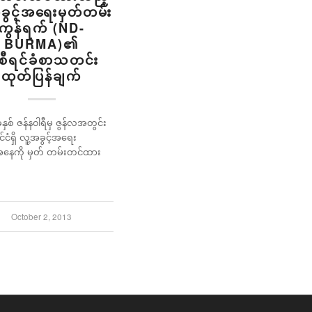
ခွင့်အရေးမှတ်တမ်း
ကွန်ရက် (ND-
BURMA)၏
ီရင်ခံစာသတင်း
ထုတ်ပြန်ချက်
နှစ် ဇန်န၀ါရီမှ ဇွန်လအတွင်း
ုင်ငံရှိ လူ့အခွင့်အရေး
နေကို မှတ် တမ်းတင်ထား
October 2, 2013