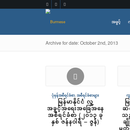
အဖွင့်
က
Archive for date: October 2nd, 2013
ပုံမှန်အစီရင်ခံစာ
,
အစီရင်ခံစာများ
ကွ
မြန်မာနိုင်ငံ လူ့
မြ
အခွင့်အရေးအခြေအနေ
ဆက
အစီရင်ခံစာ (၂၀၁၃ ခု
သည
နှစ် ဇန်နဝါရီ – ဇွန်)
ချ
မှတ