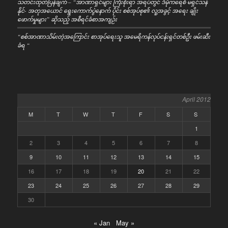
သတင်းထုတ်ပြန်ချက် – “အာဏာရှင်များ ကြီးစိုးရာ အရပ်တွင် ဒီမိုကရေစီ မရှင်သန်
နိုင်- အတုအယောင် ရွေးကောက်ပွဲနောက် ပိုင်း စစ်အုပ်စု၏ လူ့အခွင့် အရေး ချိုး
ဖောက်မှုများ” ဆိုသည့် အစီရင်ခံစာအကျဉ်း
“စစ်အာဏာသိမ်းတဲ့အကြောင်း စာအုပ်ရေးသူ အမေရိကန်လုပ်ငန်းရှင်တစ်ဦး ဖမ်းဆီး
ခံရ “
April 2012
M
T
W
T
F
S
S
1
2
3
4
5
6
7
8
9
10
11
12
13
14
15
16
17
18
19
20
21
22
23
24
25
26
27
28
29
30
« Jan
May »