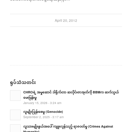
April 20, 2012
ရုပ်သံသတင်း
CHROရဲ့ အမှုဆောင် ဒါရိုက်တာ ဆလိုင်းဇာအုတ်ကို BBMက ဆက်သွယ်
မေးမြန်းမှု
January 15, 2026 - 3:24 am
လူမျိုးပြုန်းစေမှု (Genocide)
September 2, 2025 - 3:17 am
လူသားမျိုးနွယ်အပေါ် ကျူးလွန်သည့် ရာဇဝတ်မှု (Crimes Against
Humanity)