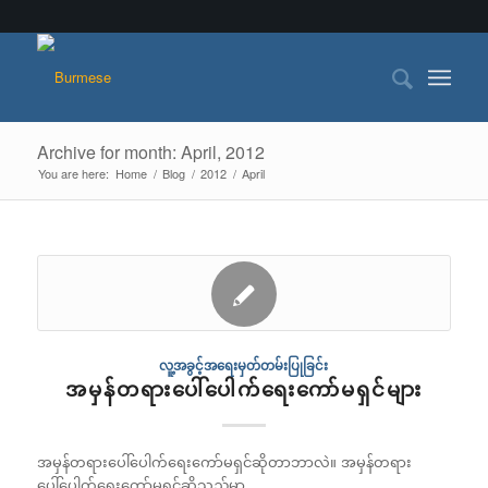
Archive for month: April, 2012
You are here:
Home
/
Blog
/
2012
/
April
လူ့အခွင့်အရေးမှတ်တမ်းပြုခြင်း
အမှန်တရားပေါ်ပေါက်ရေးကော်မရှင်များ
အမှန်တရားပေါ်ပေါက်ရေးကော်မရှင်ဆိုတာဘာလဲ။ အမှန်တရား
ပေါ်ပေါက်ရေးကော်မရှင်ဆိုသည်မှာ…