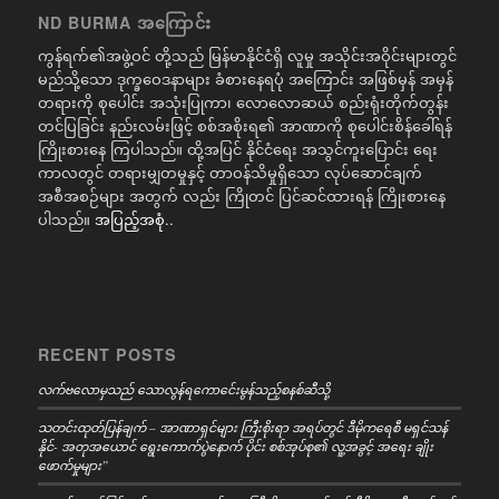
ND BURMA အကြောင်း
ကွန်ရက်၏အဖွဲ့ဝင် တို့သည် မြန်မာနိုင်ငံရှိ လူမှု အသိုင်းအဝိုင်းများတွင်
မည်သို့သော ဒုက္ခဝေဒနာများ ခံစားနေရပုံ အကြောင်း အဖြစ်မှန် အမှန်
တရားကို စုပေါင်း အသုံးပြုကာ၊ လောလောဆယ် စည်းရုံးတိုက်တွန်း
တင်ပြခြင်း နည်းလမ်းဖြင့် စစ်အစိုးရ၏ အာဏာကို စုပေါင်းစိန်ခေါ်ရန်
ကြိုးစားနေ ကြပါသည်။ ထို့အပြင် နိုင်ငံရေး အသွင်ကူးပြောင်း ရေး
ကာလတွင် တရားမျှတမှုနှင့် တာဝန်သိမှုရှိသော လုပ်ဆောင်ချက်
အစီအစဉ်များ အတွက် လည်း ကြိုတင် ပြင်ဆင်ထားရန် ကြိုးစားနေ
ပါသည်။
အပြည့်အစုံ..
RECENT POSTS
လက်ဗလောမှသည် သောလွန်ရကောင်ေးမွန်သည့်စနစ်ဆီသို့
သတင်းထုတ်ပြန်ချက် – အာဏာရှင်များ ကြီးစိုးရာ အရပ်တွင် ဒီမိုကရေစီ မရှင်သန်
နိုင်- အတုအယောင် ရွေးကောက်ပွဲနောက် ပိုင်း စစ်အုပ်စု၏ လူ့အခွင့် အရေး ချိုး
ဖောက်မှုများ”