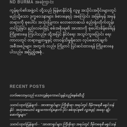
ND BURMA အကြောင်း
ကွန်ရက်၏အဖွဲ့ဝင် တို့သည် မြန်မာနိုင်ငံရှိ လူမှု အသိုင်းအဝိုင်းများတွင်
မည်သို့သော ဒုက္ခဝေဒနာများ ခံစားနေရပုံ အကြောင်း အဖြစ်မှန် အမှန်
တရားကို စုပေါင်း အသုံးပြုကာ၊ လောလောဆယ် စည်းရုံးတိုက်တွန်း
တင်ပြခြင်း နည်းလမ်းဖြင့် စစ်အစိုးရ၏ အာဏာကို စုပေါင်းစိန်ခေါ်ရန်
ကြိုးစားနေ ကြပါသည်။ ထို့အပြင် နိုင်ငံရေး အသွင်ကူးပြောင်း ရေး
ကာလတွင် တရားမျှတမှုနှင့် တာဝန်သိမှုရှိသော လုပ်ဆောင်ချက်
အစီအစဉ်များ အတွက် လည်း ကြိုတင် ပြင်ဆင်ထားရန် ကြိုးစားနေ
ပါသည်။
အပြည့်အစုံ..
RECENT POSTS
လက်ဗလောမှသည် သောလွန်ရကောင်ေးမွန်သည့်စနစ်ဆီသို့
သတင်းထုတ်ပြန်ချက် – အာဏာရှင်များ ကြီးစိုးရာ အရပ်တွင် ဒီမိုကရေစီ မရှင်သန်
နိုင်- အတုအယောင် ရွေးကောက်ပွဲနောက် ပိုင်း စစ်အုပ်စု၏ လူ့အခွင့် အရေး ချိုး
ဖောက်မှုများ”
သတင်းထုတ်ပြန်ချက် – “အာဏာရှင်များ ကြီးစိုးရာ အရပ်တွင် ဒီမိုကရေစီ မရှင်သန်