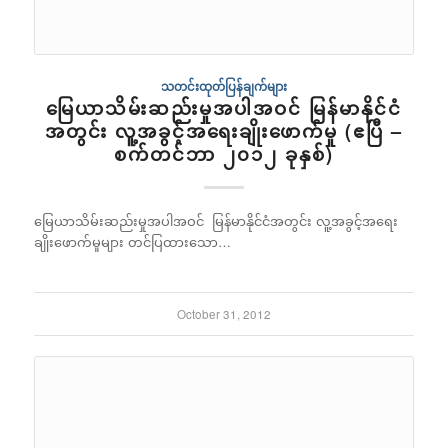
သတင်းထုတ်ပြန်ချက်များ
မြေယာသိမ်းဆည်းမှုအပါအဝင် မြန်မာနိုင်ငံ
အတွင်း လူ့အခွင့်အရေးချိုးဖောက်မှု (ဧပြီ –
စက်တင်ဘာ ၂၀၁၂ ခုနှစ်)
မြေယာသိမ်းဆည်းမှုအပါအဝင် မြန်မာနိုင်ငံအတွင်း လူ့အခွင့်အရေး
ချိုးဖောက်မှုများ တင်ပြထားသော…
October 31, 2012