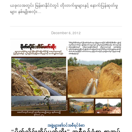
ယခုလအတွင်း မြန်မာနိုင်ငံတွင် တိုးတက်မှုများနှင့် နောက်ပြန်ဆုတ်မှု
များ နှစ်မျိုးစလုံး…
December 6, 2012
အဖွဲ့များ၏ဝင်အစီရင်ခံစာ
“ပိုက်လိုင်းအိပ်မက်ဆိုး” အစီရင်ခံစာ စာအုပ်