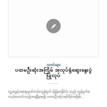
သတင်းများ
ပထမဦးဆုံးအကြိမ် အလုပ်ရုံဆွေးနွေးပွဲ
ပြုလုပ်
လူ့အခွင့်အရေးမှတ်တမ်းကွန်ရက် (မြန်မာနိုင်ငံ) သည် ကွန်ရက်စ
တည်ထောင်သည့်အချိန်မှစ၍ ပထမဦးဆုံးအကြိမ်အဖြစ်…