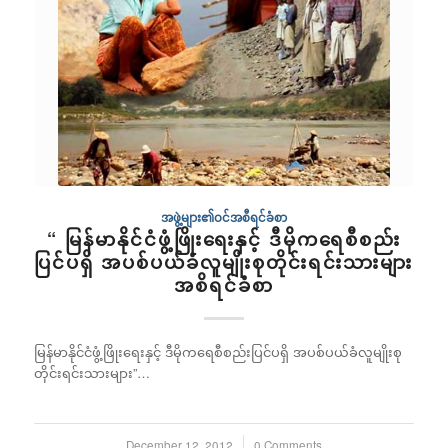
အဖွဲ့များ၏ဝင်အစီရင်ခံစာ
“ မြန်မာနိုင်ငံဖွံ့ဖြိုးရေးနှင့် ဒီမိုကရေစီစည်း
ပြင်ပရှိ အပစ်ပယ်ခံလူမျိုးစုတိုင်းရင်းသားများ
အစိရင်ခံစာ
မြန်မာနိုင်ငံဖွံ့ဖြိုးရေးနှင့် ဒီမိုကရေစီစည်းပြင်ပရှိ အပစ်ပယ်ခံလူမျိုးစု
တိုင်းရင်းသားများ”…
December 12, 2012
/
0 Comments