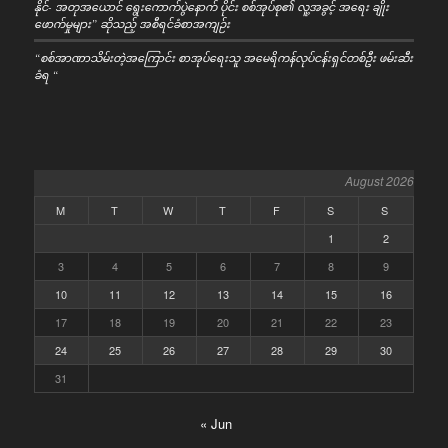
နိုင်- အတုအယောင် ရွေးကောက်ပွဲနောက် ပိုင်း စစ်အုပ်စု၏ လူ့အခွင့် အရေး ချိုး
ဖောက်မှုများ” ဆိုသည့် အစီရင်ခံစာအကျဉ်း
“စစ်အာဏာသိမ်းတဲ့အကြောင်း စာအုပ်ရေးသူ အမေရိကန်လုပ်ငန်းရှင်တစ်ဦး ဖမ်းဆီး
ခံရ “
August 2026
M
T
W
T
F
S
S
1
2
3
4
5
6
7
8
9
10
11
12
13
14
15
16
17
18
19
20
21
22
23
24
25
26
27
28
29
30
31
« Jun