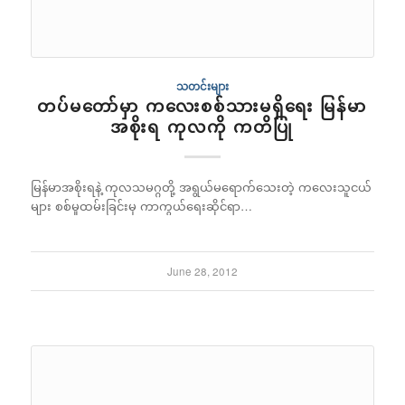
သတင်းများ
တပ်မတော်မှာ ကလေးစစ်သားမရှိရေး မြန်မာ
အစိုးရ ကုလကို ကတိပြု
မြန်မာအစိုးရနဲ့ ကုလသမဂ္ဂတို့ အရွယ်မရောက်သေးတဲ့ ကလေးသူငယ်
များ စစ်မှုထမ်းခြင်းမှ ကာကွယ်ရေးဆိုင်ရာ…
June 28, 2012