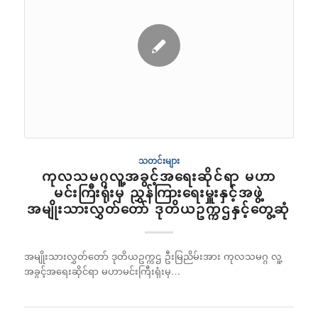
သတင်းများ
ကုလသမဂ္ဂလူ့အခွင့်အရေးဆိုင်ရာ မဟာ
မင်းကြီးရုံးမှ ညွှန်ကြားရေးမှူးနှင့်အဖွဲ့
အမျိုးသားလွှတ်တော် ဒုတိယဥက္ကဌနှင့်တွေ့ဆုံ
အမျိုးသားလွှတ်တော် ဒုတိယဥက္ကဌ ဦးမြညိမ်းအား ကုလသမဂ္ဂ လူ့
အခွင့်အရေးဆိုင်ရာ မဟာမင်းကြီးရုံးမှ…