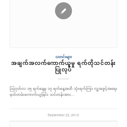
သတင်းများ
အချက်အလက်ကောက်ယူမှု ရက်တိုသင်တန်း
ပြုလုပ်
သြဂုတ်လ ၁၅ ရက်နေ့မှ ၁၇ ရက်နေ့အထိ သုံးရက်ကြာ လူ့အခွင့်အရေး
မှတ်တမ်းကောက်ယူခြင်း သင်တန်းအား…
September 22, 2012