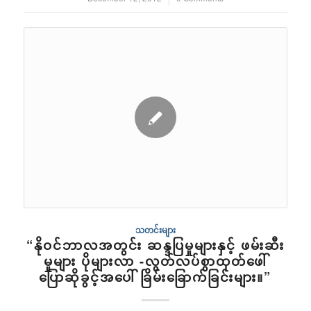
သတင်းများ
“နိုဝင်ဘာလအတွင်း ဆန္ဒပြမှုများနှင့် ဖမ်းဆီး
မှုများ ပိုများလာ -လွတ်လပ်စွာထုတ်ဖေါ်
ပြောဆိုခွင့်အပေါ် ခြိမ်းခြောက်ခြင်းများ။”