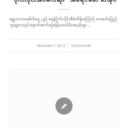
ရွှေသဘာဝဓါတ်ငွေ ့နှင့် ရေနံပိုက်လိုင်းစီမံကိန်းကြောင့် တအာင်းပြည်
သူများသည် နောက်ဆက်တွဲမြေယာသိမ်းဆည်းမှု၊…
November 7, 2012
/
0 Comments