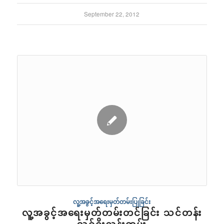
September 22, 2012
လူ့အခွင့်အရေးမှတ်တမ်းပြုခြင်း
လူ့အခွင့်အရေးမှတ်တမ်းတင်ခြင်း သင်တန်း
သင်ရိုးညွှန်းတမ်း