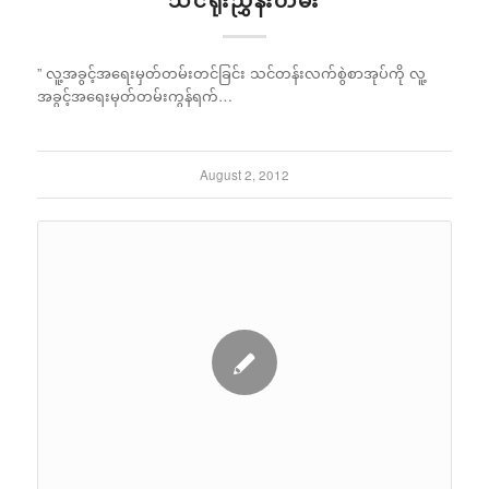
” လူ့အခွင့်အရေးမှတ်တမ်းတင်ခြင်း သင်တန်းလက်စွဲစာအုပ်ကို လူ့
အခွင့်အရေးမှတ်တမ်းကွန်ရက်…
August 2, 2012