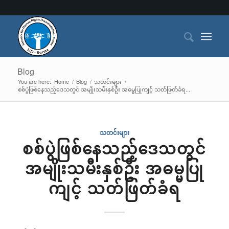
Blog
You are here:
Home
/
Blog
/
သတင်းများ
/
စစ်ပွဲဖြစ်နေသည့်ဒေသတွင် အမျိုးသမီးနှစ်ဦး အဓမ္မပြုကျင့် သတ်ဖြတ်ခံရ...
သတင်းများ
စစ်ပွဲဖြစ်နေသည့်ဒေသတွင်
အမျိုးသမီးနှစ်ဦး အဓမ္မပြု
ကျင့် သတ်ဖြတ်ခံရ