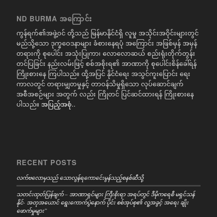
ND BURMA အကြောင်း
ကွန်ရက်၏အဖွဲ့ဝင် တို့သည် မြန်မာနိုင်ငံရှိ လူမှု အသိုင်းအဝိုင်းများတွင်
မည်သို့သော ဒုက္ခဝေဒနာများ ခံစားနေရပုံ အကြောင်း အဖြစ်မှန် အမှန်
တရားကို စုပေါင်း အသုံးပြုကာ၊ လောလောဆယ် စည်းရုံးတိုက်တွန်း
တင်ပြခြင်း နည်းလမ်းဖြင့် စစ်အစိုးရ၏ အာဏာကို စုပေါင်းစိန်ခေါ်ရန်
ကြိုးစားနေ ကြပါသည်။ ထို့အပြင် နိုင်ငံရေး အသွင်ကူးပြောင်း ရေး
ကာလတွင် တရားမျှတမှုနှင့် တာဝန်သိမှုရှိသော လုပ်ဆောင်ချက်
အစီအစဉ်များ အတွက် လည်း ကြိုတင် ပြင်ဆင်ထားရန် ကြိုးစားနေ
ပါသည်။
အပြည့်အစုံ..
RECENT POSTS
လက်ဗလောမှသည် သောလွန်ရကောင်ေးမွန်သည့်စနစ်ဆီသို့
သတင်းထုတ်ပြန်ချက် – အာဏာရှင်များ ကြီးစိုးရာ အရပ်တွင် ဒီမိုကရေစီ မရှင်သန်
နိုင်- အတုအယောင် ရွေးကောက်ပွဲနောက် ပိုင်း စစ်အုပ်စု၏ လူ့အခွင့် အရေး ချိုး
ဖောက်မှုများ”