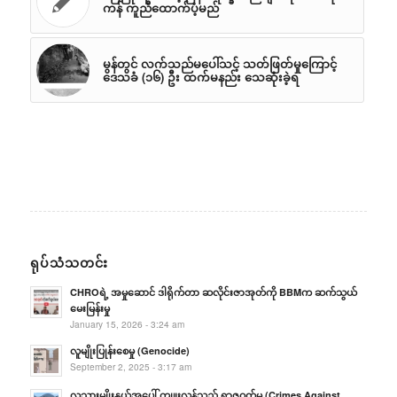
ကန် ကူညီထောက်ပံ့မည်
မွန်တွင် လက်သည်မပေါ်သင့် သတ်ဖြတ်မှုကြောင့်
ဒေသခံ (၁၆) ဦး ထက်မနည်း သေဆုံးခဲ့ရ
ရုပ်သံသတင်း
CHROရဲ့ အမှုဆောင် ဒါရိုက်တာ ဆလိုင်းဇာအုတ်ကို BBMက ဆက်သွယ်
မေးမြန်းမှု
January 15, 2026 - 3:24 am
လူမျိုးပြုန်းစေမှု (Genocide)
September 2, 2025 - 3:17 am
လူသားမျိုးနွယ်အပေါ် ကျူးလွန်သည့် ရာဇဝတ်မှု (Crimes Against