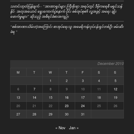
သတင်းထုတ်ပြန်ချက် – “အာဏာရှင်များ ကြီးစိုးရာ အရပ်တွင် ဒီမိုကရေစီ မရှင်သန်
နိုင်- အတုအယောင် ရွေးကောက်ပွဲနောက် ပိုင်း စစ်အုပ်စု၏ လူ့အခွင့် အရေး ချိုး
ဖောက်မှုများ” ဆိုသည့် အစီရင်ခံစာအကျဉ်း
“စစ်အာဏာသိမ်းတဲ့အကြောင်း စာအုပ်ရေးသူ အမေရိကန်လုပ်ငန်းရှင်တစ်ဦး ဖမ်းဆီး
ခံရ “
December 2010
M
T
W
T
F
S
S
1
2
3
4
5
6
7
8
9
10
11
12
13
14
15
16
17
18
19
20
21
22
23
24
25
26
27
28
29
30
31
« Nov
Jan »