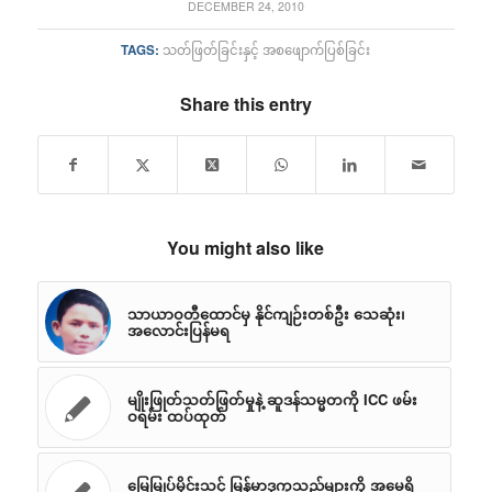
DECEMBER 24, 2010
TAGS:
သတ်ဖြတ်ခြင်းနှင့် အစဖျောက်ပြစ်ခြင်း
Share this entry
You might also like
သာယာဝတီထောင်မှ နိုင်ကျဉ်းတစ်ဦး သေဆုံး၊
အလောင်းပြန်မရ
မျိုးဖြုတ်သတ်ဖြတ်မှုနဲ့ ဆူဒန်သမ္မတကို ICC ဖမ်း
ဝရမ်း ထပ်ထုတ်
မြေမြုပ်မိုင်းသင့် မြန်မာဒုက္ခသည်များကို အမေရိ