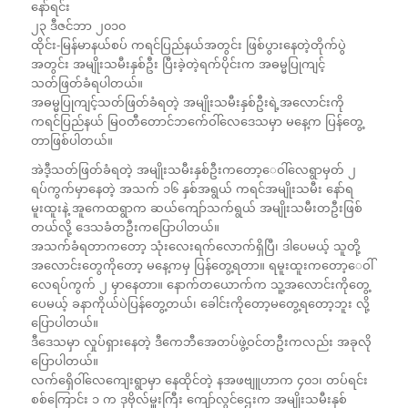
နော်ရင်း
၂၃ ဒီဇင်ဘာ ၂၀၁၀
ထိုင်း-မြန်မာနယ်စပ် ကရင်ပြည်နယ်အတွင်း ဖြစ်ပွားနေတဲ့တိုက်ပွဲ
အတွင်း အမျိုးသမီးနှစ်ဦး ပြီးခဲ့တဲ့ရက်ပိုင်းက အဓမ္မပြုကျင့်
သတ်ဖြတ်ခံရပါတယ်။
အဓမ္မပြုကျင့်သတ်ဖြတ်ခံရတဲ့ အမျိုးသမီးနှစ်ဦးရဲ့အလောင်းကို
ကရင်ပြည်နယ် မြဝတီတောင်ဘက်ေဝါ်လေဒေသမှာ မနေ့က ပြန်တွေ့
တာဖြစ်ပါတယ်။
အဲဒီ့သတ်ဖြတ်ခံရတဲ့ အမျိုးသမီးနှစ်ဦးကတော့ေဝါ်လေရွာမှတ် ၂
ရပ်ကွက်မှာနေတဲ့ အသက် ၁၆ နှစ်အရွယ် ကရင်အမျိုးသမီး နော်ရ
မူးထူးနဲ့ အူကေထရွာက ဆယ်ကျော်သက်ရွယ် အမျိုးသမီးတဦးဖြစ်
တယ်လို့ ဒေသခံတဦးကပြောပါတယ်။
အသက်ခံရတာကတော့ သုံးလေးရက်လောက်ရှိပြီ၊ ဒါပေမယ့် သူတို့
အလောင်းတွေကိုတော့ မနေ့ကမှ ပြန်တွေ့ရတာ။ ရမူးထူးကတော့ေဝါ်
လေရပ်ကွက် ၂ မှာနေတာ။ နောက်တယောက်က သူ့အလောင်းကိုတွေ့
ပေမယ့် ခနာကိုယ်ပဲပြန်တွေ့တယ်၊ ခေါင်းကိုတော့မတွေ့ရတော့ဘူး လို့
ပြောပါတယ်။
ဒီဒေသမှာ လှုပ်ရှားနေတဲ့ ဒီကေဘီအေတပ်ဖွဲ့ဝင်တဦးကလည်း အခုလို
ပြောပါတယ်။
လက်ရှေိဝါ်လေကျေးရွာမှာ နေထိုင်တဲ့ နအဖဗျူဟာက ၄၀၁၊ တပ်ရင်း
စစ်ကြောင်း ၁ က ဒုဗိုလ်မှူးကြီး ကျော်လွင်ဌေးက အမျိုးသမီးနှစ်