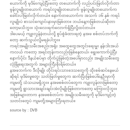
ယောက်ကို မုဒိမ်းကျင့်ပြီးတော့ တယောက်ကို လည်ပင်းဖြတ်လိုက်တာ
မွန်လူမျိုးတယောက် ကရင်လူမျိုးတယောက် မွန်လူမျိုးတယောက်က
ခေါင်းပါဖြတ်လိုက်တယ်။ နောက်တယောက်က အသက် ၁၆ နှစ် ကရင်
လူမျိုးပဲ စာသင်ကျောင်းနားမှာဖြစ်တာ။ ဘယ်နေ့ကဖြစ်တယ်ဆိုတာ
တော့မသိဘူး။ သုံးလေးရက်လောက်ရှိပြီလို့ထင်တယ်။
ဒါပေမယ့် ကျုးလွန်ခဲ့တယ်လို့ စွပ်စွဲခံထားရတဲ့ နအဖ စစ်တပ်ဘက်ကို
တော့ ဆက်သွယ်လို့မရခဲ့ပါဘူး။
ကရင်အမျိုးသမီးအစည်းအရုံး အထွေထွေအတွင်းရေးမှူး နန်းဒါးအယ်
ကလယ် ကတော့ အရင်တုန်းကလည်းဖြစ်နေတယ်၊ ရွေးကောက်ပွဲပြီး
နောက်ပိုင်း ဒီနယ်စပ်မှာ တိုက်ပွဲဖြစ်တဲ့အပေါ်မှာလည်း အမျိုးသမီးတွေ
လုံခြုံရေးအတွက် အများကြီးစိုးရိမ်တယ်။
နအဖဘက်က ဒီလိုမျိုး တိုင်းရင်းသားဒေသတွေကို ထိုးစစ်ဆင်နေမယ်
ဆိုရင် မုဒိမ်းမှုတွေ၊ သတ်ဖြတ်မှုတွေက ဆက်ပြီးဖြစ်ပေါ်နေဦးမှာကို
ကျမတို့ သံသယမရှိဘူး။ နအဖစစ်တပ်တွေက ကျုးလွန်တာဖြစ်တော့
ကျမတို့ ရွာသားအချင်းချင်းအဲလိုမျိုးဖြစ်တာကတော့ မကြားလိုဘူး။
အဖြစ်များတာက နအဖစစ်တပ်က အမျိုးသမီးတွေကို မုဒိမ်းကျင့်တဲ့
သတင်းတွေပဲ ကျမတို့အများကြီးရတယ်။
source by : DVB