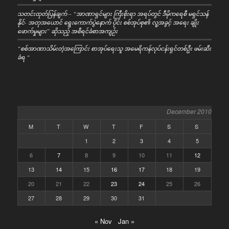
သတင်းထုတ်ပြန်ချက် – “အာဏာရှင်များ ကြီးစိုးရာ အရပ်တွင် ဒီမိုကရေစီ မရှင်သန်
နိုင်- အတုအယောင် ရွေးကောက်ပွဲနောက် ပိုင်း စစ်အုပ်စု၏ လူ့အခွင့် အရေး ချိုး
ဖောက်မှုများ” ဆိုသည့် အစီရင်ခံစာအကျဉ်း
“စစ်အာဏာသိမ်းတဲ့အကြောင်း စာအုပ်ရေးသူ အမေရိကန်လုပ်ငန်းရှင်တစ်ဦး ဖမ်းဆီး
ခံရ “
December 2010
M
T
W
T
F
S
S
1
2
3
4
5
6
7
8
9
10
11
12
13
14
15
16
17
18
19
20
21
22
23
24
25
26
27
28
29
30
31
« Nov
Jan »