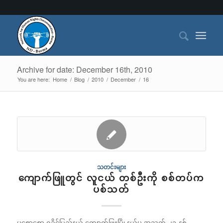
Archive for date: December 16th, 2010
You are here:
Home
/
Blog
/
2010
/
December
/
16
သတင်းများ
ကျောက်ဖြူတွင် လူငယ် တစ်ဦးကို စစ်တပ်က
ပစ်သတ်
မစောစော ရခိုင်ပြည်နယ် ကျောက်ဖြူမြို့နယ်မှ အသက် ၂၁ နှစ်