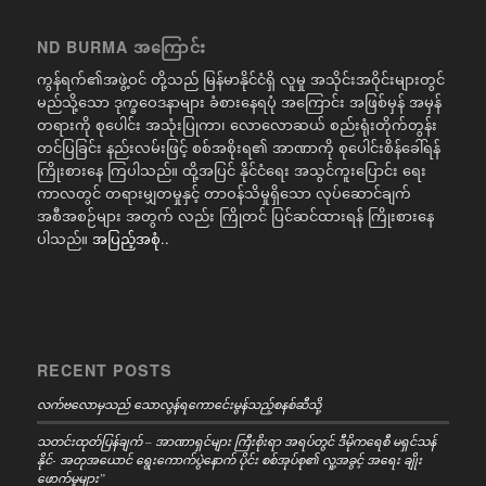
ND BURMA အကြောင်း
ကွန်ရက်၏အဖွဲ့ဝင် တို့သည် မြန်မာနိုင်ငံရှိ လူမှု အသိုင်းအဝိုင်းများတွင်
မည်သို့သော ဒုက္ခဝေဒနာများ ခံစားနေရပုံ အကြောင်း အဖြစ်မှန် အမှန်
တရားကို စုပေါင်း အသုံးပြုကာ၊ လောလောဆယ် စည်းရုံးတိုက်တွန်း
တင်ပြခြင်း နည်းလမ်းဖြင့် စစ်အစိုးရ၏ အာဏာကို စုပေါင်းစိန်ခေါ်ရန်
ကြိုးစားနေ ကြပါသည်။ ထို့အပြင် နိုင်ငံရေး အသွင်ကူးပြောင်း ရေး
ကာလတွင် တရားမျှတမှုနှင့် တာဝန်သိမှုရှိသော လုပ်ဆောင်ချက်
အစီအစဉ်များ အတွက် လည်း ကြိုတင် ပြင်ဆင်ထားရန် ကြိုးစားနေ
ပါသည်။
အပြည့်အစုံ..
RECENT POSTS
လက်ဗလောမှသည် သောလွန်ရကောင်ေးမွန်သည့်စနစ်ဆီသို့
သတင်းထုတ်ပြန်ချက် – အာဏာရှင်များ ကြီးစိုးရာ အရပ်တွင် ဒီမိုကရေစီ မရှင်သန်
နိုင်- အတုအယောင် ရွေးကောက်ပွဲနောက် ပိုင်း စစ်အုပ်စု၏ လူ့အခွင့် အရေး ချိုး
ဖောက်မှုများ”