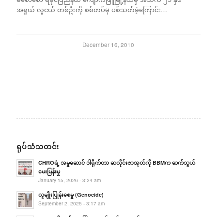
အရွယ် လူငယ် တစ်ဦးကို စစ်တပ်မှ ပစ်သတ်ခဲ့ကြောင်း…
December 16, 2010
ရုပ်သံသတင်း
CHROရဲ့ အမှုဆောင် ဒါရိုက်တာ ဆလိုင်းဇာအုတ်ကို BBMက ဆက်သွယ်
မေးမြန်းမှု
January 15, 2026 - 3:24 am
လူမျိုးပြုန်းစေမှု (Genocide)
September 2, 2025 - 3:17 am