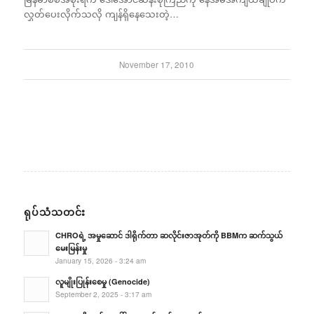
လွှတ်ပေးလိုက်သလို ကျန်ရှိနေသေးတဲ့…
November 17, 2010
ရုပ်သံသတင်း
CHROရဲ့ အမှုဆောင် ဒါရိုက်တာ ဆလိုင်းဇာအုတ်ကို BBMက ဆက်သွယ်
မေးမြန်းမှု
January 15, 2026 - 3:24 am
လူမျိုးပြုန်းစေမှု (Genocide)
September 2, 2025 - 3:17 am