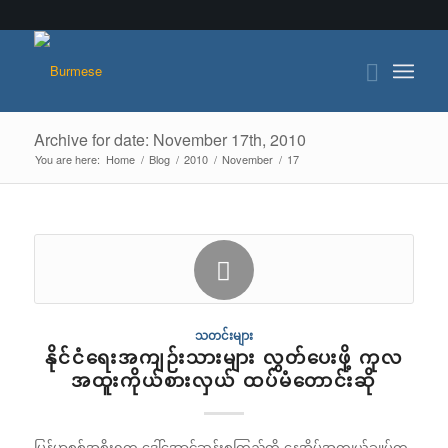
Archive for date: November 17th, 2010
You are here:
Home
/
Blog
/
2010
/
November
/
17
သတင်းများ
နိုင်ငံရေးအကျဉ်းသားများ လွှတ်ပေးဖို့ ကုလ
အထူးကိုယ်စားလှယ် ထပ်မံတောင်းဆို
မြန်မာစစ်အစိုးရက ဒေါ်အောင်ဆန်းစုကြည်ကို နေအိမ်အကျယ်ချုပ်က