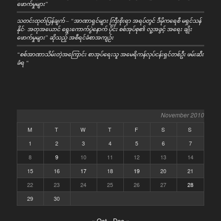
ဖောက်မှုများ”
သတင်းထုတ်ပြန်ချက် – “အာဏာရှင်များ ကြီးစိုးရာ အရပ်တွင် ဒီမိုကရေစီ မရှင်သန်
နိုင်- အတုအယောင် ရွေးကောက်ပွဲနောက် ပိုင်း စစ်အုပ်စု၏ လူ့အခွင့် အရေး ချိုး
ဖောက်မှုများ” ဆိုသည့် အစီရင်ခံစာအကျဉ်း
“စစ်အာဏာသိမ်းတဲ့အကြောင်း စာအုပ်ရေးသူ အမေရိကန်လုပ်ငန်းရှင်တစ်ဦး ဖမ်းဆီး
ခံရ “
November 2010
M
T
W
T
F
S
S
1
2
3
4
5
6
7
8
9
10
11
12
13
14
15
16
17
18
19
20
21
22
23
24
25
26
27
28
29
30
« Oct
Dec »