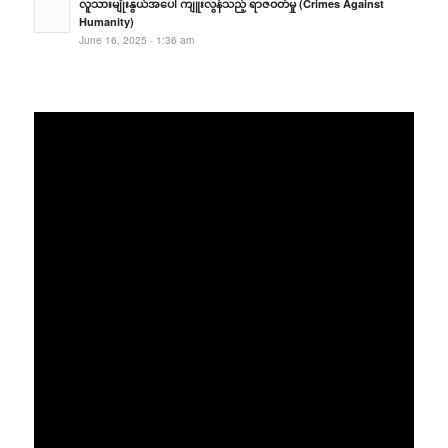
လူသားမျိုးနွယ်အပေါ် ကျူးလွန်သည့် ရာဇဝတ်မှု (Crimes Against
Humanity)
June 16, 2025 - 1:36 am