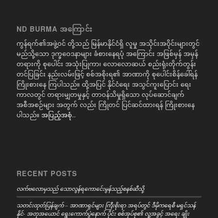
ND BURMA အကြောင်း
ကွန်ရက်၏အဖွဲ့ဝင် တို့သည် မြန်မာနိုင်ငံရှိ လူမှု အသိုင်းအဝိုင်းများတွင်
မည်သို့သော ဒုက္ခဝေဒနာများ ခံစားနေရပုံ အကြောင်း အဖြစ်မှန် အမှန်
တရားကို စုပေါင်း အသုံးပြုကာ၊ လောလောဆယ် စည်းရုံးတိုက်တွန်း
တင်ပြခြင်း နည်းလမ်းဖြင့် စစ်အစိုးရ၏ အာဏာကို စုပေါင်းစိန်ခေါ်ရန်
ကြိုးစားနေ ကြပါသည်။ ထို့အပြင် နိုင်ငံရေး အသွင်ကူးပြောင်း ရေး
ကာလတွင် တရားမျှတမှုနှင့် တာဝန်သိမှုရှိသော လုပ်ဆောင်ချက်
အစီအစဉ်များ အတွက် လည်း ကြိုတင် ပြင်ဆင်ထားရန် ကြိုးစားနေ
ပါသည်။
အပြည့်အစုံ..
RECENT POSTS
လက်ဗလောမှသည် သောလွန်ရကောင်ေးမွန်သည့်စနစ်ဆီသို့
သတင်းထုတ်ပြန်ချက် – အာဏာရှင်များ ကြီးစိုးရာ အရပ်တွင် ဒီမိုကရေစီ မရှင်သန်
နိုင်- အတုအယောင် ရွေးကောက်ပွဲနောက် ပိုင်း စစ်အုပ်စု၏ လူ့အခွင့် အရေး ချိုး