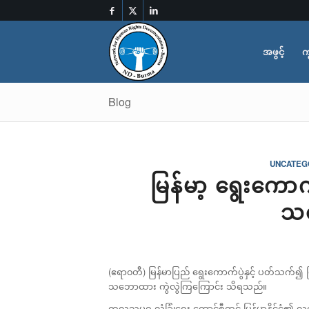
အဖွင့်
က
Blog
UNCATEG
မြန်မာ့ ရွေးကောက
သဘ
(ဧရာ၀တီ) မြန်မာပြည် ရွေးကောက်ပွဲနှင့် ပတ်သက်၍ ဗြိတ
သဘောထား ကွဲလွဲကြကြောင်း သိရသည်။
ကုလသမဂ္ဂ လုံခြုံရေး ကောင်စီတွင် မြန်မာနိုင်ငံ၏