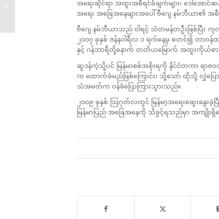
အရေးဆိုင်ရာ အထူးအစီရင်ခံချက်များ၊ ဒေါ်အောင်ဆ
ဒဏ်ခတ်ပိတ်ဆို့ရေး တိုးမြှင့်ရန်...
အရေး အခြေအနေများအပေါ် ဗီဂျေ နမ်ဘီယာ၏ အစီရင်
ဗီဂျေ နမ်ဘီယာသည် ဝါရင့် သံတမန်တဦးဖြစ်ပြီး ကုလသမ
၂၀၀၇ ခုနှစ် ဇန်နဝါရီလ ၁ ရက်နေ့မှ စတင်၍ တာဝန်
နှင့် ဂန်ဘာရီတို့နောက် တတိယမြောက် အထူးကိုယ်စ
ဆူဒန်ကဲ့သို့ပင် မြန်မာစစ်အစိုးရကို နိုင်ငံတကာ ရာဇဝတ် 
က ထောက်ခံမည်ဖြစ်ကြောင်း၊ သို့သော် ထိုသို့ လွှဲပြ
သံအမတ်က ဝန်ခံပြောကြားသွားသည်။
၂၀၀၉ ခုနှစ် သြဂုတ်လတွင် မြန်မာ့အရေးဆွေးနွေးခဲ့ပြ
မြန်မာပြည် အခြေအနေကို သိခွင့်ရသည်မှာ အကျိုးရ