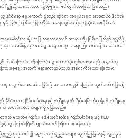
ပေါ် ဤသို့ သဘောထား ကွဲလွဲမှုများ ပေါ်ထွက်လာခြင်း ဖြစ်သည်။
ုင်ငံမဆို ရွေးကောက် ပွဲသည် ဆိုင်ရာ အချုပ်အချာ အာဏာပိုင် နိုင်ငံ၏
ည် ဖြစ်ကြောင်း၊ မြန်မာနိုင်ငံ အရေးတွင်လည်း ဤထုံးစံ အတိုင်းပင်
နေ ဖန်တီးပေးဖို့၊ အပြုသဘောဆောင် အားပေးဖို့၊ မြန်မာပြည်ကို ကူညီဖို့
ုံရေး ကောင်စီနဲ့ ကုလသမဂ္ဂ အတွက်ရော အရေးကြီးတယ်လို့ ထင်ပါတယ်”
ဲတွင် ပါဝင်ကြောင်း၊ ထို့ကြောင့် ရွေးကောက်ပွဲကျင်းပရေးသည် မလွယ်ကူ
ားရင်ကြားစေ့ရေး အတွက် ရွေးကောက်ပွဲသည် အရေးကြီးသော ခြေလှမ်း
န့် ကမူ တရုတ်သံအမတ်အမြင်ကို သဘောမတူနိုင်ကြောင်း ထုတ်ဖော် ပြောဆို
င်ငံတကာ ငြိမ်းချမ်းရေးနှင့် လုံခြုံရေးကို ခြိမ်းခြောက်မှု ရှိမရှိ လုံခြုံရေး
ကြီးက သတင်းထောက်များကို ပြောသည်။
တမည် မဟုတ်ကြောင်း၊ ဒေါ်အောင်ဆန်းစုကြည်ပါဝင်ရေးနှင့် NLD
်နှင့် တူကြောင်းဗြိတိသျှ သံအမတ်ကြီးက ဝေဖန်သည်။
ုနှင့် ပတ်သက်၍ ရွေးကောက်ပွဲ ဥပဒေများ ထုတ်ပြန်ခြင်းနှင့် လူ့အခွင့်