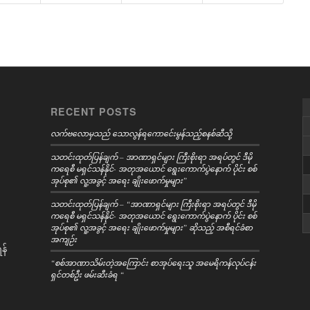
RECENT POSTS
လက်ဗလောမှသည် သောလွန်ရကောင်ေးမွန်သည့်စနစ်ဆီသို့
သတင်းထုတ်ပြန်ချက် – အာဏာရှင်များ ကြီးစိုးရာ အရပ်တွင် ဒီမို
ကရေစီ မရှင်သန်နိုင်- အတုအယောင် ရွေးကောက်ပွဲနောက် ပိုင်း စစ်
အုပ်စု၏ လူ့အခွင့် အရေး ချိုးဖောက်မှုများ”
သတင်းထုတ်ပြန်ချက် – “အာဏာရှင်များ ကြီးစိုးရာ အရပ်တွင် ဒီမို
ကရေစီ မရှင်သန်နိုင်- အတုအယောင် ရွေးကောက်ပွဲနောက် ပိုင်း စစ်
အုပ်စု၏ လူ့အခွင့် အရေး ချိုးဖောက်မှုများ” ဆိုသည့် အစီရင်ခံစာ
အကျဉ်း
န်
“စစ်အာဏာသိမ်းတဲ့အကြောင်း စာအုပ်ရေးသူ အမေရိကန်လုပ်ငန်း
ရှင်တစ်ဦး ဖမ်းဆီးခံရ “