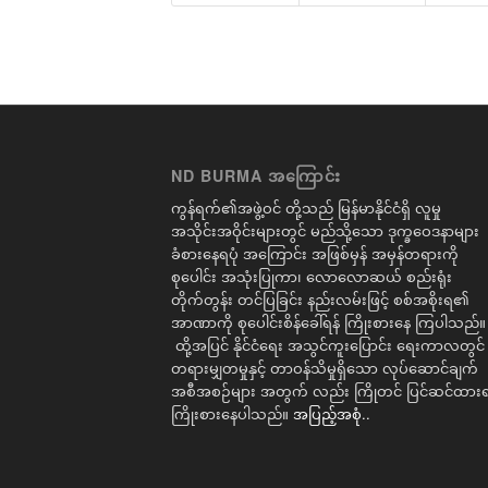
ND BURMA အကြောင်း
ကွန်ရက်၏အဖွဲ့ဝင် တို့သည် မြန်မာနိုင်ငံရှိ လူမှု
အသိုင်းအဝိုင်းများတွင် မည်သို့သော ဒုက္ခဝေဒနာများ
ခံစားနေရပုံ အကြောင်း အဖြစ်မှန် အမှန်တရားကို
စုပေါင်း အသုံးပြုကာ၊ လောလောဆယ် စည်းရုံး
တိုက်တွန်း တင်ပြခြင်း နည်းလမ်းဖြင့် စစ်အစိုးရ၏
အာဏာကို စုပေါင်းစိန်ခေါ်ရန် ကြိုးစားနေ ကြပါသည်။
ထို့အပြင် နိုင်ငံရေး အသွင်ကူးပြောင်း ရေးကာလတွင်
တရားမျှတမှုနှင့် တာဝန်သိမှုရှိသော လုပ်ဆောင်ချက်
အစီအစဉ်များ အတွက် လည်း ကြိုတင် ပြင်ဆင်ထားရ
ကြိုးစားနေပါသည်။
အပြည့်အစုံ..