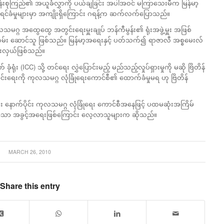
န်းစုကြည်၏ အယူခံလွှာကို ပယ်ချခြင်း အပါအဝင် မကြာသေးမီက မြန်မာ့
ခံမှုများမှာ အကျိုးရှိကြောင်း ဂရန့်က ဆက်လက်ပြောသည်။
ဂ္ဂ အထွေထွေ အတွင်းရေးမှူးချုပ် ဘန်ကီမွန်း၏ ရုံးအဖွဲ့မှူး အဖြစ်
ထမ်း ဆောင်သူ ဖြစ်သည်။ မြန်မာ့အရေးနှင့် ပတ်သက်၍ ရာဇာလီ အစ္စမေးလ်
ားလှယ်ဖြစ်သည်။
ခုံရုံး (ICC) သို့ တင်ရေး လွှဲပြောင်းမည့် မည်သည့်လှုပ်ရှားမှုကို မဆို ဗြိတိန်
ောင်းရေးကို ကုလသမဂ္ဂ လုံခြုံရေးကောင်စီ၏ ထောက်ခံမှုမရ ဟု ဗြိတိန်
ီး နောက်ပိုင်း ကုလသမဂ္ဂ လုံခြုံရေး ကောင်စီအနေဖြင့် ပထမဆုံးအကြိမ်
ှိသော အခွင့်အရေးဖြစ်ကြောင်း လေ့လာသူများက ဆိုသည်။
MARCH 26, 2010
Share this entry