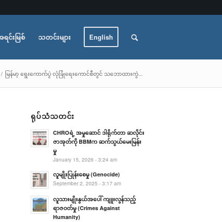
အရင်းမြစ်
သတင်းများ
English
/
မြန်မာ့ ရွေးကောက်ပွဲ လုံခြုံရေးကောင်စီတွင် သဘောထားကွဲ...
ရုပ်သံသတင်း
CHROရဲ့ အမှုဆောင် ဒါရိုက်တာ ဆလိုင်း
ဇာအုတ်ကို BBMက ဆက်သွယ်မေးမြန်း
မှု
January 15, 2026 - 3:24 am
လူမျိုးပြုန်းစေမှု (Genocide)
September 2, 2025 - 3:17 am
လူသားမျိုးနွယ်အပေါ် ကျူးလွန်သည့်
ရာဇဝတ်မှု (Crimes Against
Humanity)