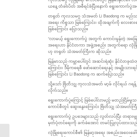
ယနေ့ တံခါးပိတ် အစီရင်ခံပြီးနောက် ရွေးကောက်ပွဲအ
တရုတ် ကုလသမဂ္ဂ သံအမတ် Li Baodong က မည်သည့် နိ
အရေး ကိစ္စသာ ဖြစ်ကြောင်း၊ ထိုအချက်ကို လေးစားရမ
ဖြစ်ကြောင်း ပြောသည်။
“လာမယ့် ရွေးကောက်ပွဲ အတွက် ကောင်းမွန်တဲ့ အခြေအ
အရေးဟာ နိုင်ငံတကာ အဖွဲ့အစည်း အတွက်ရော လုံခြ
ဟု တရုတ် သံအမတ်ကြီးက ဆိုသည်။
မြန်မာသည် ကမ္ဘာပေါ်တွင် အဆင်းရဲဆုံး နိုင်ငံတခုထ
ကြောင်း၊ ဒီမိုကရေစီ ဖော်ဆောင်ရေးနှင့် အမျိုးသ
ဖြစ်ကြောင်း Li Baodong က ဆက်ပြောသည်။
သို့သော် ဗြိတိသျှ ကုလသံအမတ် မာ့ခ် လိုင်ရယ် ဂရ
လိုက်သည်။
ရွေးကောက်ပွဲကြောင့် ဖြစ်ပေါ်လာမည့် မတည်ငြိမ်မှုသည် နို
ကောင်စီတွင် ဆွေးနွေးကြောင်း ဗြိတိသျှ သံအမတ်
ရွေးကောက်ပွဲ ဥပဒေများသည် လွတ်လပ်ပြီး တရားမျှ
မှတ်ပုံတင်ရေးကို ခက်ခဲအောင် တမင်ပြုလုပ်ထားသည
လုံခြုံရေးကောင်စီ၏ မြန်မာ့အရေး အစည်းအဝေးခေါ်ယူမှ