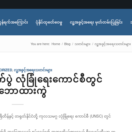
ွန်ရက်အကြောင်း
ပုံနှိပ်ထုတ်ေဝေမှု
လူ့အခွင့်အရေး မှတ်တမ်းပြုခြင်း
You are here:
Home
/
Blog
/
သတင်းများ
/
လူ့အခွင့်အရေးသတင်းများ
ORIZED
,
လူ့အခွင့်အရေးသတင်းများ
်ပွဲ လုံခြုံရေးကောင်စီတွင်
ောထားကွဲ
ိန်နှင့် တရုတ်နိုင်ငံတို့ ကုလသမဂ္ဂ လုံခြုံရေး ကောင်စီ (UNSC) တွင်
 လက်ရှိ အခြေအနေနှင့် စပ်လျဉ်း၍ အထူးကိုယ်စားလှယ် ဗီဂျေနမ်ဘီယာ က