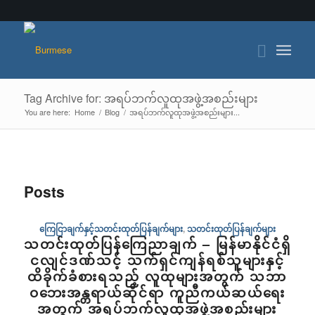
Tag Archive for: အရပ်ဘက်လူထုအဖွဲ့အစည်းများ
You are here:
Home
/
Blog
/
အရပ်ဘက်လူထုအဖွဲ့အစည်းများ...
Posts
ကြေငြာချက်နှင့်သတင်းထုတ်ပြန်ချက်များ
,
သတင်းထုတ်ပြန်ချက်များ
သတင်းထုတ်ပြန်ကြေညာချက် – မြန်မာနိုင်ငံရှိ
ငလျင်ဒဏ်သင့် သက်ရှင်ကျန်ရစ်သူများနှင့်
ထိခိုက်ခံစားရသည့် လူထုများအတွက် သဘာ
ဝဘေးအန္တရာယ်ဆိုင်ရာ ကူညီကယ်ဆယ်ရေး
အတွက် အရပ်ဘက်လူထုအဖွဲ့အစည်းများ