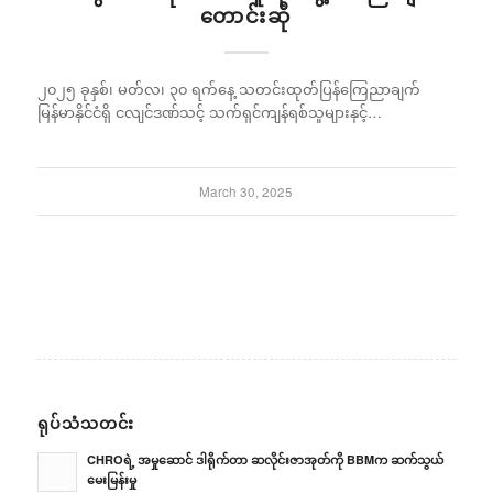
တောင်းဆို
၂၀၂၅ ခုနှစ်၊ မတ်လ၊ ၃၀ ရက်နေ့ သတင်းထုတ်ပြန်ကြေညာချက်
မြန်မာနိုင်ငံရှိ ငလျင်ဒဏ်သင့် သက်ရှင်ကျန်ရစ်သူများနှင့်…
March 30, 2025
ရုပ်သံသတင်း
CHROရဲ့ အမှုဆောင် ဒါရိုက်တာ ဆလိုင်းဇာအုတ်ကို BBMက ဆက်သွယ်
မေးမြန်းမှု