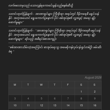
လက်ဗလောမှသည် သောလွန်ရကောင်ေးမွန်သည့်စနစ်ဆီသို့
သတင်းထုတ်ပြန်ချက် – အာဏာရှင်များ ကြီးစိုးရာ အရပ်တွင် ဒီမိုကရေစီ မရှင်သန်
နိုင်- အတုအယောင် ရွေးကောက်ပွဲနောက် ပိုင်း စစ်အုပ်စု၏ လူ့အခွင့် အရေး ချိုး
ဖောက်မှုများ”
သတင်းထုတ်ပြန်ချက် – “အာဏာရှင်များ ကြီးစိုးရာ အရပ်တွင် ဒီမိုကရေစီ မရှင်သန်
နိုင်- အတုအယောင် ရွေးကောက်ပွဲနောက် ပိုင်း စစ်အုပ်စု၏ လူ့အခွင့် အရေး ချိုး
ဖောက်မှုများ” ဆိုသည့် အစီရင်ခံစာအကျဉ်း
“စစ်အာဏာသိမ်းတဲ့အကြောင်း စာအုပ်ရေးသူ အမေရိကန်လုပ်ငန်းရှင်တစ်ဦး ဖမ်းဆီး
ခံရ “
August 2026
M
T
W
T
F
S
S
1
2
3
4
5
6
7
8
9
10
11
12
13
14
15
16