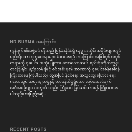
ND BURMA အကြောင်း
ကွန်ရက်၏အဖွဲ့ဝင် တို့သည် မြန်မာနိုင်ငံရှိ လူမှု အသိုင်းအဝိုင်းများတွင်
မည်သို့သော ဒုက္ခဝေဒနာများ ခံစားနေရပုံ အကြောင်း အဖြစ်မှန် အမှန်
တရားကို စုပေါင်း အသုံးပြုကာ၊ လောလောဆယ် စည်းရုံးတိုက်တွန်း
တင်ပြခြင်း နည်းလမ်းဖြင့် စစ်အစိုးရ၏ အာဏာကို စုပေါင်းစိန်ခေါ်ရန်
ကြိုးစားနေ ကြပါသည်။ ထို့အပြင် နိုင်ငံရေး အသွင်ကူးပြောင်း ရေး
ကာလတွင် တရားမျှတမှုနှင့် တာဝန်သိမှုရှိသော လုပ်ဆောင်ချက်
အစီအစဉ်များ အတွက် လည်း ကြိုတင် ပြင်ဆင်ထားရန် ကြိုးစားနေ
ပါသည်။
အပြည့်အစုံ..
RECENT POSTS